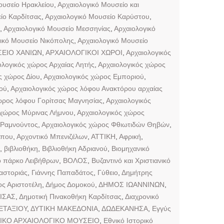
ουσείο Ηρακλείου
,
Αρχαιολογικό Μουσείο και
ίο Καρδίτσας
,
Αρχαιολογικό Μουσείο Καρύστου
,
,
Αρχαιολογικό Μουσείο Μεσσηνίας
,
Αρχαιολογικό
ικό Μουσείο Νικόπολης
,
Αρχαιολογικό Μουσείο
ΕΙΟ ΧΑΝΙΩΝ
,
ΑΡΧΑΙΟΛΟΓΙΚΟΙ ΧΩΡΟΙ
,
Αρχαιολογικός
ολογικός χώρος Αρχαίας Λητής
,
Αρχαιολογικός χώρος
ς χώρος Δίου
,
Αρχαιολογικός χώρος Εμποριού
,
ού
,
Αρχαιολογικός χώρος λόφου Ανακτόρου αρχαίας
ώρος λόφου Γορίτσας Μαγνησίας
,
Αρχαιολογικός
 χώρος Μύρινας Λήμνου
,
Αρχαιολογικός χώρος
 Ραμνούντος
,
Αρχαιολογικός χώρος Φθιωτιδών Θηβών
,
ππου
,
Αρχοντικό Μπενιζέλων
,
ΑΤΤΙΚΗ
,
Αφρική
,
,
βιβλιοθήκη
,
Βιβλιοθήκη Αδριανού
,
Βιομηχανικό
ό πάρκο Λειβήθρων
,
ΒΟΛΟΣ
,
Βυζαντινό και Χριστιανικό
αστοριάς
,
Γιάννης Παπαδάτος
,
Γύθειο
,
Δημήτρης
ς Αριστοτέλη
,
Δήμος Δομοκού
,
ΔΗΜΟΣ ΙΩΑΝΝΙΝΩΝ
,
ΙΣΑΣ
,
Δημοτική Πινακοθήκη Καρδίτσας
,
Διαχρονικό
ΕΤΑΞΙΟΥ
,
ΔΥΤΙΚΗ ΜΑΚΕΔΟΝΙΑ
,
ΔΩΔΕΚΑΝΗΣΑ
,
Εγγύς
ΙΚΟ ΑΡΧΑΙΟΛΟΓΙΚΟ ΜΟΥΣΕΙΟ
,
Εθνικό Ιστορικό