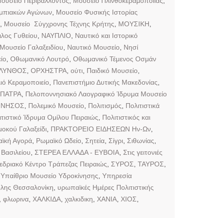
ουσείο Περιβάλλοντος
,
Μουσείο Πλινθοκεραμοποιίας
,
υμπιακών Αγώνων
,
Μουσείο Φυσικής Ιστορίας
,
Μουσείο Σύγχρονης Τέχνης Κρήτης
,
ΜΟΥΣΙΚΗ
,
λος Γυθείου
,
ΝΑΥΠΛΙΟ
,
Ναυτικό και Ιστορικό
 Μουσείο Γαλαξειδίου
,
Ναυτικό Μουσείο
,
Νησί
ίο
,
Οθωμανικό Λουτρό
,
Οθωμανικό Τέμενος Οσμάν
ΛΥΝΘΟΣ
,
ΟΡΧΗΣΤΡΑ
,
ούτι
,
Παιδικό Μουσείο
,
ιό Κεραμοποιείο
,
Πανεπιστήμιο Δυτικής Μακεδονίας
,
ΠΑΤΡΑ
,
Πελοποννησιακό Λαογραφικό Ίδρυμα Μουσείο
ΝΝΗΣΟΣ
,
Πολεμικό Μουσείο
,
Πολιτισμός
,
Πολιτιστικά
ιτιστικό Ίδρυμα Ομίλου Πειραιώς
,
Πολιτιστικός και
οκού Γαλαξείδι
,
ΠΡΑΚΤΟΡΕΙΟ ΕΙΔΗΣΕΩΝ Ην-Ων
,
ϊκή Αγορά
,
Ρωμαϊκό Ωδείο
,
Σητεία
,
Σίγρι
,
Σιθωνίας
,
Βασιλείου
,
ΣΤΕΡΕΑ ΕΛΛΑΔΑ - ΕΥΒΟΙΑ
,
Στις γειτονιές
εδριακό Κέντρο Τράπεζας Πειραιώς
,
ΣΥΡΟΣ
,
ΤΑΥΡΟΣ
,
,
Υπαίθριο Μουσείο Υδροκίνησης
,
Υπηρεσία
λης Θεσσαλονίκη
,
υρωπαϊκές Ημέρες Πολιτιστικής
,
φλωρινα
,
ΧΑΛΚΙΔΑ
,
χαλκιδικη
,
ΧΑΝΙΑ
,
ΧΙΟΣ
,