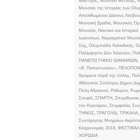
Μαστίχας
,
Μουσείο Μετάξης
,
Μ
Μουσείο της Ιστορίας των Ολ
Απολιθωμένου Δάσους Λέσβου
Μουσική βραδιά
,
Μουσικός Όμι
Μουσείο
,
Ναυτικό και Ιστορικό
Ιωαννίνων
,
Νομισματικό Μουσε
Σαχ
,
Ολυμπιάδα Χαλκιδικής
,
Ο
Παλίμψηστο Δύο Χιλιετιών
,
Παλ
ΠΑΝΕΠΙΣΤΗΜΙΟ ΙΩΑΝΝΙΝΩΝ
,
«Β. Παπαντωνίου»
,
ΠΕΛΟΠΟ
δρώμενα πέριξ της πόλης
,
Πολ
Αθλητικός Σύλλογος Δήμου Δομ
Πύλη Αδριανού
,
Ρεθυμνο
,
Ρωμα
Σουφλί
,
ΣΠΑΡΤΗ
,
Σπυρίδωνας 
του Κορνάρου
,
Στυμφαλία
,
Συν
ΤΗΝΟΣ
,
ΤΡΑΓΟΥΔΙ
,
ΤΡΙΚΑΛΑ
Συντήρησης Μνημείων Ακρόπο
Κληρονομιάς 2018
,
ΦΕΣΤΙΒΑΛ
ΧΟΡΩΔΙΑ