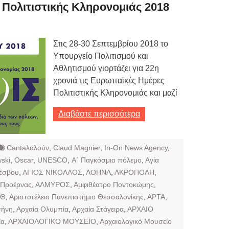
Τιμών
Πολιτιστικής Κληρονομιάς 2018
ων 7-3-2019
Τιμών
Στις 28-30 Σεπτεμβρίου 2018 το
Υπουργείο Πολιτισμού και
ων 4-3-2019
Αθλητισμού γιορτάζει για 22η
ν
χρονιά τις Ευρωπαϊκές Ημέρες
Πολιτιστικής Κληρονομιάς και μαζί
Διαβάστε περισσότερα
Cantaλαλούν
,
Claud Magnier
,
In-On News Agency
,
ski
,
Oscar
,
UNESCO
,
Α΄ Παγκόσμιο πόλεμο
,
Αγία
Λέσβου
,
ΑΓΙΟΣ ΝΙΚΟΛΑΟΣ
,
ΑΘΗΝΑ
,
ΑΚΡΟΠΟΛΗ
,
 Προέρνας
,
ΑΛΜΥΡΟΣ
,
Αμφιθέατρο Ποντοκώμης
,
ΠΘ
,
Αριστοτέλειο Πανεπιστήμιο Θεσσαλονίκης
,
ΑΡΤΑ
,
σήνη
,
Αρχαία Ολυμπία
,
Αρχαία Στάγειρα
,
ΑΡΧΑΙΟ
ία
,
ΑΡΧΑΙΟΛΟΓΙΚΟ ΜΟΥΣΕΙΟ
,
Αρχαιολογικό Μουσείο