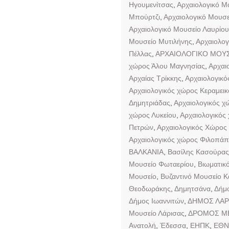
Ηγουμενίτσας
,
Αρχαιολογικό Μ
Μπούρτζι
,
Αρχαιολογικό Μουσε
Αρχαιολογικό Μουσείο Λαυρίου
Μουσείο Μυτιλήνης
,
Αρχαιολογ
Πέλλας
,
ΑΡΧΑΙΟΛΟΓΙΚΟ ΜΟΥΣ
χώρος Άλου Μαγνησίας
,
Αρχαι
Αρχαίας Τρίκκης
,
Αρχαιολογικό
Αρχαιολογικός χώρος Κεραμεικ
Δημητριάδας
,
Αρχαιολογικός χ
χώρος Λυκείου
,
Αρχαιολογικός
Πετρών
,
Αρχαιολογικός Χώρος
Αρχαιολογικός χώρος Φιλοπά
ΒΑΛΚΑΝΙΑ
,
Βασίλης Κασούρας
Μουσείο Φωταερίου
,
Βιωματικ
Μουσείο
,
Βυζαντινό Μουσείο Κ
Θεοδωράκης
,
Δημητσάνα
,
Δήμο
Δήμος Ιωαννιτών
,
ΔΗΜΟΣ ΛΑΡ
Μουσείο Λάρισας
,
ΔΡΟΜΟΣ Μ
Ανατολή
,
Έδεσσα
,
ΕΗΠΚ
,
ΕΘΝ