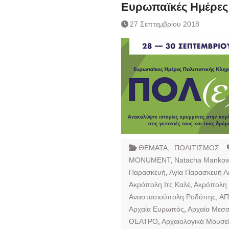
Ημερήσιο Δελτίο 
Ευρωπαϊκές Ημέρες 
Συναλλάγματος &
27 Σεπτεμβρίου 2018
Τραπεζογραμματί
Ημερήσιο Δελτίο 
Συναλλάγματος &
Τραπεζογραμματί
Κάθοδος αγροτώ
Δικαιοσύνη
ΘΕΜΑΤΑ
,
ΠΟΛΙΤΙΣΜΟΣ
MONUMENT
,
Natacha Mankow
Παρασκευή
,
Αγία Παρασκευή 
Ακρόπολη Ιτς Καλέ
,
Ακρόπολη
Αναστασιούπολη Ροδόπης
,
Α
Αρχαία Ευρωπός
,
Αρχαία Μεσ
ΘΕΑΤΡΟ
,
Αρχαιολογικά Μουσε