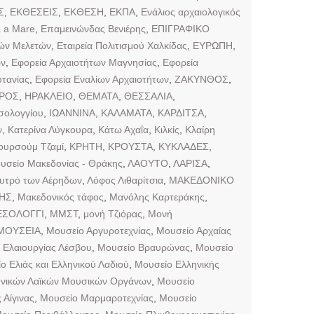
Σ
,
ΕΚΘΕΣΕΙΣ
,
ΕΚΘΕΣΗ
,
ΕΚΠΑ
,
Ενάλιος αρχαιολογικός
a a Mare
,
Επαμεινώνδας Βενιέρης
,
ΕΠΙΓΡΑΦΙΚΟ
κών Μελετών
,
Εταιρεία Πολιτισμού Χαλκίδας
,
ΕΥΡΩΠΗ
,
ων
,
Εφορεία Αρχαιοτήτων Μαγνησίας
,
Εφορεία
τανίας
,
Εφορεία Εναλίων Αρχαιοτήτων
,
ΖΑΚΥΝΘΟΣ
,
ΙΡΟΣ
,
ΗΡΑΚΛΕΙΟ
,
ΘΕΜΑΤΑ
,
ΘΕΣΣΑΛΙΑ
,
σολογγίου
,
ΙΩΑΝΝΙΝΑ
,
ΚΑΛΑΜΑΤΑ
,
ΚΑΡΔΙΤΣΑ
,
ν
,
Κατερίνα Λύγκουρα
,
Κάτω Αχαΐα
,
Κιλκίς
,
Κλαίρη
ουρσούμ Τζαμί
,
ΚΡΗΤΗ
,
ΚΡΟΥΣΤΑ
,
ΚΥΚΛΑΔΕΣ
,
υσείο Μακεδονίας - Θράκης
,
ΛΑΟΥΤΟ
,
ΛΑΡΙΣΑ
,
υτρό των Αέρηδων
,
Λόφος Λιθαρίτσια
,
ΜΑΚΕΔΟΝΙΚΟ
ΗΣ
,
Μακεδονικός τάφος
,
Μανόλης Καρτεράκης
,
ΣΟΛΟΓΓΙ
,
ΜΜΣΤ
,
μονή Τζιόρας
,
Μονή
ΜΟΥΣΕΙΑ
,
Μουσείο Αργυροτεχνίας
,
Μουσείο Αρχαίας
 Ελαιουργίας Λέσβου
,
Μουσείο Βραυρώνας
,
Μουσείο
ο Ελιάς και Ελληνικού Λαδιού
,
Μουσείο Ελληνικής
ηνικών Λαϊκών Μουσικών Οργάνων
,
Μουσείο
Αίγινας
,
Μουσείο Μαρμαροτεχνίας
,
Μουσείο