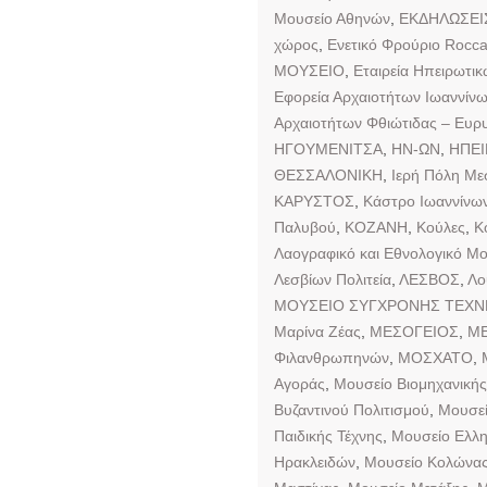
Μουσείο Αθηνών
,
ΕΚΔΗΛΩΣΕΙ
χώρος
,
Ενετικό Φρούριο Rocc
ΜΟΥΣΕΙΟ
,
Εταιρεία Ηπειρωτι
Εφορεία Αρχαιοτήτων Ιωαννίν
Αρχαιοτήτων Φθιώτιδας – Ευρυ
ΗΓΟΥΜΕΝΙΤΣΑ
,
ΗΝ-ΩΝ
,
ΗΠΕ
ΘΕΣΣΑΛΟΝΙΚΗ
,
Ιερή Πόλη Με
ΚΑΡΥΣΤΟΣ
,
Κάστρο Ιωαννίνω
Παλυβού
,
ΚΟΖΑΝΗ
,
Κούλες
,
Κ
Λαογραφικό και Εθνολογικό Μο
Λεσβίων Πολιτεία
,
ΛΕΣΒΟΣ
,
Λο
ΜΟΥΣΕΙΟ ΣΥΓΧΡΟΝΗΣ ΤΕΧΝ
Μαρίνα Ζέας
,
ΜΕΣΟΓΕΙΟΣ
,
ΜΕ
Φιλανθρωπηνών
,
ΜΟΣΧΑΤΟ
,
Αγοράς
,
Μουσείο Βιομηχανικής
Βυζαντινού Πολιτισμού
,
Μουσεί
Παιδικής Τέχνης
,
Μουσείο Ελλ
Ηρακλειδών
,
Μουσείο Κολώνας 