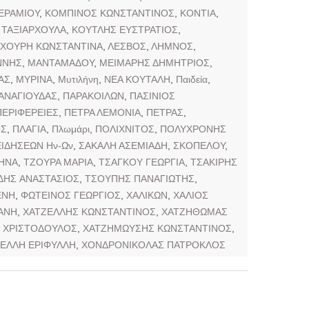
ΕΡΑΜΙΟΥ
,
ΚΟΜΠΙΝΟΣ ΚΩΝΣΤΑΝΤΙΝΟΣ
,
ΚΟΝΤΙΑ
,
 ΤΑΞΙΑΡΧΟΥΛΑ
,
ΚΟΥΤΛΗΣ ΕΥΣΤΡΑΤΙΟΣ
,
ΧΟΥΡΗ ΚΩΝΣΤΑΝΤΙΝΑ
,
ΛΕΣΒΟΣ
,
ΛΗΜΝΟΣ
,
ΝΝΗΣ
,
ΜΑΝΤΑΜΑΔΟΥ
,
ΜΕΙΜΑΡΗΣ ΔΗΜΗΤΡΙΟΣ
,
ΑΣ
,
ΜΥΡΙΝΑ
,
Μυτιλήνη
,
ΝΕΑ ΚΟΥΤΑΛΗ
,
Παιδεία
,
ΑΝΑΓΙΟΥΔΑΣ
,
ΠΑΡΑΚΟΙΛΩΝ
,
ΠΑΣΙΝΙΟΣ
ΠΕΡΙΦΕΡΕΙΕΣ
,
ΠΕΤΡΑ ΛΕΜΟΝΙΑ
,
ΠΕΤΡΑΣ
,
ΟΣ
,
ΠΛΑΓΙΑ
,
Πλωμάρι
,
ΠΟΛΙΧΝΙΤΟΣ
,
ΠΟΛΥΧΡΟΝΗΣ
ΙΔΗΣΕΩΝ Ην-Ων
,
ΣΑΚΑΛΗ ΑΣΕΜΙΑΔΗ
,
ΣΚΟΠΕΛΟΥ
,
ΗΝΑ
,
ΤΖΟΥΡΑ ΜΑΡΙΑ
,
ΤΣΑΓΚΟΥ ΓΕΩΡΓΙΑ
,
ΤΣΑΚΙΡΗΣ
ΔΗΣ ΑΝΑΣΤΑΣΙΟΣ
,
ΤΣΟΥΠΗΣ ΠΑΝΑΓΙΩΤΗΣ
,
ΕΝΗ
,
ΦΩΤΕΙΝΟΣ ΓΕΩΡΓΙΟΣ
,
ΧΑΛΙΚΩΝ
,
ΧΑΛΙΟΣ
ΑΝΗ
,
ΧΑΤΖΕΛΛΗΣ ΚΩΝΣΤΑΝΤΙΝΟΣ
,
ΧΑΤΖΗΘΩΜΑΣ
 ΧΡΙΣΤΟΔΟΥΛΟΣ
,
ΧΑΤΖΗΜΩΥΣΗΣ ΚΩΝΣΤΑΝΤΙΝΟΣ
,
ΤΕΛΛΗ ΕΡΙΦΥΛΛΗ
,
ΧΟΝΔΡΟΝΙΚΟΛΑΣ ΠΑΤΡΟΚΛΟΣ