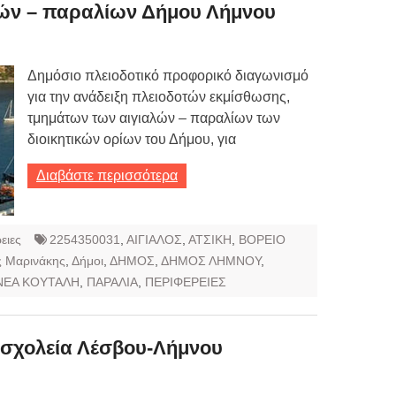
Τιμών
ών – παραλίων Δήμου Λήμνου
ων 7-3-2019
Τιμών
Δημόσιο πλειοδοτικό προφορικό διαγωνισμό
για την ανάδειξη πλειοδοτών εκμίσθωσης,
ων 4-3-2019
τμημάτων των αιγιαλών – παραλίων των
ν
διοικητικών ορίων του Δήμου, για
Διαβάστε περισσότερα
ειες
2254350031
,
ΑΙΓΙΑΛΟΣ
,
ΑΤΣΙΚΗ
,
ΒΟΡΕΙΟ
 Μαρινάκης
,
Δήμοι
,
ΔΗΜΟΣ
,
ΔΗΜΟΣ ΛΗΜΝΟΥ
,
ΝΕΑ ΚΟΥΤΑΛΗ
,
ΠΑΡΑΛΙΑ
,
ΠΕΡΙΦΕΡΕΙΕΣ
α σχολεία Λέσβου-Λήμνου