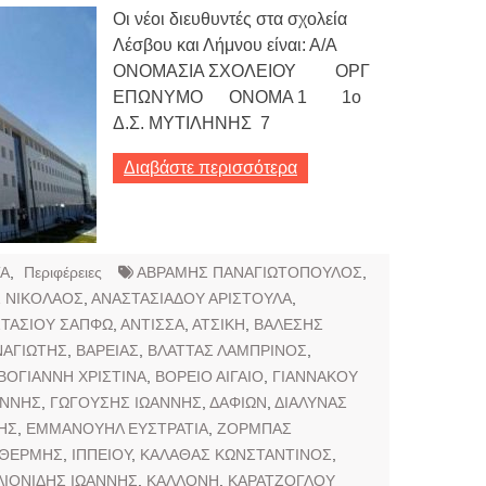
Οι νέοι διευθυντές στα σχολεία
Λέσβου και Λήμνου είναι: Α/Α
ΟΝΟΜΑΣΙΑ ΣΧΟΛΕΙΟΥ ΟΡΓ
ΕΠΩΝΥΜΟ ΟΝΟΜΑ 1 1ο
Δ.Σ. ΜΥΤΙΛΗΝΗΣ 7
Διαβάστε περισσότερα
Α
,
Περιφέρειες
ΑΒΡΑΜΗΣ ΠΑΝΑΓΙΩΤΟΠΟΥΛΟΣ
,
 ΝΙΚΟΛΑΟΣ
,
ΑΝΑΣΤΑΣΙΑΔΟΥ ΑΡΙΣΤΟΥΛΑ
,
ΤΑΣΙΟΥ ΣΑΠΦΩ
,
ΑΝΤΙΣΣΑ
,
ΑΤΣΙΚΗ
,
ΒΑΛΕΣΗΣ
ΑΓΙΩΤΗΣ
,
ΒΑΡΕΙΑΣ
,
ΒΛΑΤΤΑΣ ΛΑΜΠΡΙΝΟΣ
,
ΒΟΓΙΑΝΝΗ ΧΡΙΣΤΙΝΑ
,
ΒΟΡΕΙΟ ΑΙΓΑΙΟ
,
ΓΙΑΝΝΑΚΟΥ
ΑΝΝΗΣ
,
ΓΩΓΟΥΣΗΣ ΙΩΑΝΝΗΣ
,
ΔΑΦΙΩΝ
,
ΔΙΑΛΥΝΑΣ
ΗΣ
,
ΕΜΜΑΝΟΥΗΛ ΕΥΣΤΡΑΤΙΑ
,
ΖΟΡΜΠΑΣ
ΘΕΡΜΗΣ
,
ΙΠΠΕΙΟΥ
,
ΚΑΛΑΘΑΣ ΚΩΝΣΤΑΝΤΙΝΟΣ
,
ΛΙΟΝΙΔΗΣ ΙΩΑΝΝΗΣ
,
ΚΑΛΛΟΝΗ
,
ΚΑΡΑΤΖΟΓΛΟΥ