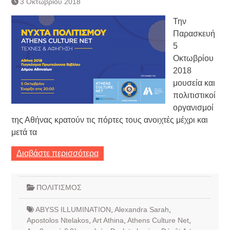
3 Οκτωβρίου 2018
Τράπεζας- ΕΚΤ
Κατάργηση βιβλιαρίων Υγείας
Την
Ημερήσιο Δελτίο Τιμών
Παρασκευή
Συναλλάγματος &
5
Τραπεζογραμματίων 7-3-2019
Οκτωβρίου
Ημερήσιο Δελτίο Τιμών
Συναλλάγματος &
2018
Τραπεζογραμματίων 4-3-2019
μουσεία και
Κάθοδος αγροτών
πολιτιστικοί
Δικαιοσύνη
οργανισμοί
της Αθήνας κρατούν τις πόρτες τους ανοιχτές μέχρι και
μετά τα
Διαβάστε περισσότερα
ΠΟΛΙΤΙΣΜΟΣ
ABYSS ILLUMINATION
,
Alexandra Sarah
,
Apostolos Ntelakos
,
Art Athina
,
Athens Culture Net
,