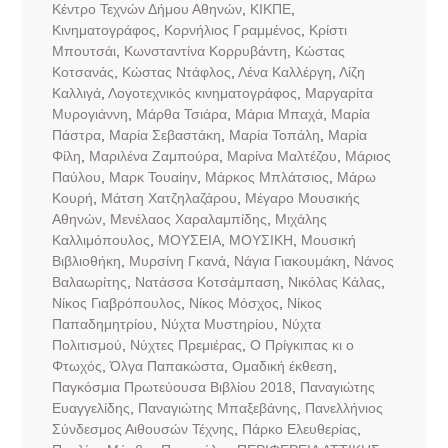
Κέντρο Τεχνών Δήμου Αθηνών
,
ΚΙΚΠΕ
,
Κινηματογράφος
,
Κορνήλιος Γραμμένος
,
Κρίστι
Μπουτσάι
,
Κωνσταντίνα Κορρυβάντη
,
Κώστας
Κοτσανάς
,
Κώστας Ντάφλος
,
Λένα Καλλέργη
,
Λίζη
Καλλιγά
,
Λογοτεχνικός κινηματογράφος
,
Μαργαρίτα
Μυρογιάννη
,
Μάρθα Τσιάρα
,
Μάρια Μπαχά
,
Μαρία
Πάστρα
,
Μαρία Σεβαστάκη
,
Μαρία Τοπάλη
,
Μαρία
Φίλη
,
Μαριλένα Ζαμπούρα
,
Μαρίνα Μαλτέζου
,
Μάριος
Παύλου
,
Μαρκ Τουαίην
,
Μάρκος Μπλάτσιος
,
Μάρω
Κουρή
,
Μάτση Χατζηλαζάρου
,
Μέγαρο Μουσικής
Αθηνών
,
Μενέλαος Χαραλαμπίδης
,
Μιχάλης
Καλλιμόπουλος
,
ΜΟΥΣΕΙΑ
,
ΜΟΥΣΙΚΗ
,
Μουσική
Βιβλιοθήκη
,
Μυρσίνη Γκανά
,
Νάγια Γιακουμάκη
,
Νάνος
Βαλαωρίτης
,
Νατάσσα Κοτσάμπαση
,
Νικόλας Κάλας
,
Νίκος Γιαβρόπουλος
,
Νίκος Μόσχος
,
Νίκος
Παπαδημητρίου
,
Νύχτα Μυστηρίου
,
Νύχτα
Πολιτισμού
,
Νύχτες Πρεμιέρας
,
Ο Πρίγκιπας κι ο
Φτωχός
,
Όλγα Παπακώστα
,
Ομαδική έκθεση
,
Παγκόσμια Πρωτεύουσα Βιβλίου 2018
,
Παναγιώτης
Ευαγγελίδης
,
Παναγιώτης Μπαξεβάνης
,
Πανελλήνιος
Σύνδεσμος Αιθουσών Τέχνης
,
Πάρκο Ελευθερίας
,