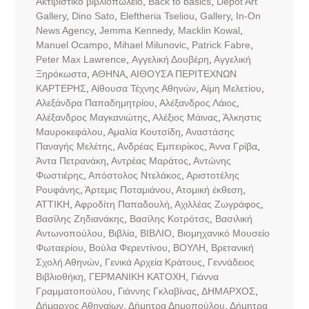
Aκτιβιστικό βιβλιοπωλείο
,
Back to basics
,
Dépôt Art
Gallery
,
Dino Sato
,
Eleftheria Tseliou
,
Gallery
,
In-On
News Agency
,
Jemma Kennedy
,
Macklin Kowal
,
Manuel Ocampo
,
Mihael Milunovic
,
Patrick Fabre
,
Peter Max Lawrence
,
Αγγελική Δουβέρη
,
Αγγελική
Ξηρόκωστα
,
ΑΘΗΝΑ
,
ΑΙΘΟΥΣΑ ΠΕΡΙΤΕΧΝΩΝ
ΚΑΡΤΕΡΗΣ
,
Αίθουσα Τέχνης Αθηνών
,
Αίμη Μελετίου
,
Αλεξάνδρα Παπαδημητρίου
,
Αλέξανδρος Λάιος
,
Αλέξανδρος Μαγκανιώτης
,
Αλέξιος Μάινας
,
Άλκηστις
Μαυροκεφάλου
,
Αμαλία Κουτσίδη
,
Αναστάσης
Παναγής Μελέτης
,
Ανδρέας Εμπειρίκος
,
Άννα Γρίβα
,
Άντα Πετρανάκη
,
Αντρέας Μαράτος
,
Αντώνης
Φωστιέρης
,
Απόστολος Ντελάκος
,
Αριστοτέλης
Ρουφάνης
,
Άρτεμις Ποταμιάνου
,
Ατομική έκθεση
,
ΑΤΤΙΚΗ
,
Αφροδίτη Παπαδουλή
,
Αχιλλέας Ζωγράφος
,
Βασίλης Ζηδιανάκης
,
Βασίλης Κοτρότσς
,
Βασιλική
Αντωνοπούλου
,
Βιβλία
,
ΒΙΒΛΙΟ
,
Βιομηχανικό Μουσείο
Φωταερίου
,
Βούλα Φερεντίνου
,
ΒΟΥΛΗ
,
Βρετανική
Σχολή Αθηνών
,
Γενικά Αρχεία Κράτους
,
Γεννάδειος
Βιβλιοθήκη
,
ΓΕΡΜΑΝΙΚΗ ΚΑΤΟΧΗ
,
Γιάννα
Γραμματοπούλου
,
Γιάννης Γκλαβίνας
,
ΔΗΜΑΡΧΟΣ
,
Δήμαρχος Αθηναίων
,
Δήμητρα Δημοπούλου
,
Δήμητρα