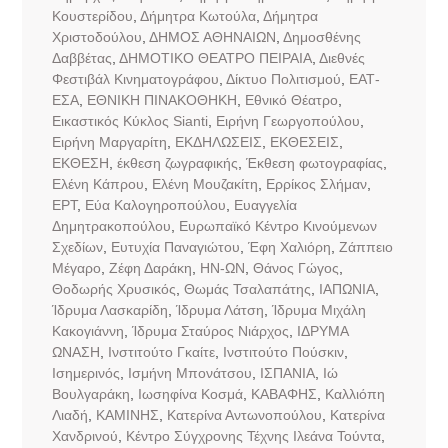
Κουστερίδου
,
Δήμητρα Κωτούλα
,
Δήμητρα
Χριστοδούλου
,
ΔΗΜΟΣ ΑΘΗΝΑΙΩΝ
,
Δημοσθένης
Δαββέτας
,
ΔΗΜΟΤΙΚΟ ΘΕΑΤΡΟ ΠΕΙΡΑΙΑ
,
Διεθνές
Φεστιβάλ Κινηματογράφου
,
Δίκτυο Πολιτισμού
,
ΕΑΤ-
ΕΣΑ
,
ΕΘΝΙΚΗ ΠΙΝΑΚΟΘΗΚΗ
,
Εθνικό Θέατρο
,
Εικαστικός Κύκλος Sianti
,
Ειρήνη Γεωργοπούλου
,
Ειρήνη Μαργαρίτη
,
ΕΚΔΗΛΩΣΕΙΣ
,
ΕΚΘΕΣΕΙΣ
,
ΕΚΘΕΣΗ
,
έκθεση ζωγραφικής
,
Έκθεση φωτογραφίας
,
Ελένη Κάπρου
,
Ελένη Μουζακίτη
,
Ερρίκος Σλήμαν
,
ΕΡΤ
,
Εύα Καλογηροπούλου
,
Ευαγγελία
Δημητρακοπούλου
,
Ευρωπαϊκό Κέντρο Κινούμενων
Σχεδίων
,
Ευτυχία Παναγιώτου
,
Έφη Χαλιόρη
,
Ζάππειο
Μέγαρο
,
Ζέφη Δαράκη
,
ΗΝ-ΩΝ
,
Θάνος Γώγος
,
Θοδωρής Χρυσικός
,
Θωμάς Τσαλαπάτης
,
ΙΑΠΩΝΙΑ
,
Ίδρυμα Λασκαρίδη
,
Ίδρυμα Λάτση
,
Ίδρυμα Μιχάλη
Κακογιάννη
,
Ίδρυμα Σταύρος Νιάρχος
,
ΙΔΡΥΜΑ
ΩΝΑΣΗ
,
Ινστιτούτο Γκαίτε
,
Ινστιτούτο Πούσκιν
,
Ισημερινός
,
Ισμήνη Μπονάτσου
,
ΙΣΠΑΝΙΑ
,
Ιώ
Βουλγαράκη
,
Ιωσηφίνα Κοσμά
,
ΚΑΒΑΦΗΣ
,
Καλλιόπη
Λιαδή
,
ΚΑΜΙΝΗΣ
,
Κατερίνα Αντωνοπούλου
,
Κατερίνα
Χανδρινού
,
Κέντρο Σύγχρονης Τέχνης Ιλεάνα Τούντα
,