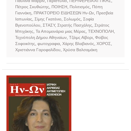
Παυλίνα Μάρβιν
,
Περιστύλιο
,
ΠΕΡΙΦΕΡΕΙΑ ΑΤΤΙΚΗΣ
,
Πέτρος Σκυθιώτης
,
ΠΟΙΗΣΗ
,
Πολιτισμός
,
Πόπη
Γιαννάκη
,
ΠΡΑΚΤΟΡΕΙΟ ΕΙΔΗΣΕΩΝ Ην-Ων
,
Πρεσβεία
Ιαπωνίας
,
Σίμης Γκατένιο
,
Σολωμός
,
Σοφία
Βγενοπούλου
,
ΣΤΑΣΥ
,
Στρατής Πασχάλης
,
Στράτος
Μπιχάκης
,
Τα Απομεινάρια μιας Μέρας
,
ΤΕΧΝΟΠΟΛΗ
,
Τεχνόπολη Δήμου Αθηναίων
,
Τζέιμς Αϊβορι
,
Φοίβος
Σοφοικίτης
,
φωτογραφια
,
Χάρης Βλαβιανός
,
ΧΟΡΟΣ
,
Χριστιάννα Γαροφαλίδου
,
Χρύσα Βαλσαμάκη