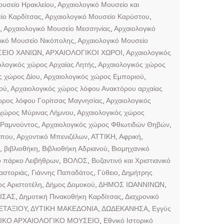
ουσείο Ηρακλείου
,
Αρχαιολογικό Μουσείο και
ίο Καρδίτσας
,
Αρχαιολογικό Μουσείο Καρύστου
,
,
Αρχαιολογικό Μουσείο Μεσσηνίας
,
Αρχαιολογικό
ικό Μουσείο Νικόπολης
,
Αρχαιολογικό Μουσείο
ΕΙΟ ΧΑΝΙΩΝ
,
ΑΡΧΑΙΟΛΟΓΙΚΟΙ ΧΩΡΟΙ
,
Αρχαιολογικός
ολογικός χώρος Αρχαίας Λητής
,
Αρχαιολογικός χώρος
ς χώρος Δίου
,
Αρχαιολογικός χώρος Εμποριού
,
ού
,
Αρχαιολογικός χώρος λόφου Ανακτόρου αρχαίας
ώρος λόφου Γορίτσας Μαγνησίας
,
Αρχαιολογικός
 χώρος Μύρινας Λήμνου
,
Αρχαιολογικός χώρος
 Ραμνούντος
,
Αρχαιολογικός χώρος Φθιωτιδών Θηβών
,
ππου
,
Αρχοντικό Μπενιζέλων
,
ΑΤΤΙΚΗ
,
Αφρική
,
,
βιβλιοθήκη
,
Βιβλιοθήκη Αδριανού
,
Βιομηχανικό
ό πάρκο Λειβήθρων
,
ΒΟΛΟΣ
,
Βυζαντινό και Χριστιανικό
αστοριάς
,
Γιάννης Παπαδάτος
,
Γύθειο
,
Δημήτρης
ς Αριστοτέλη
,
Δήμος Δομοκού
,
ΔΗΜΟΣ ΙΩΑΝΝΙΝΩΝ
,
ΙΣΑΣ
,
Δημοτική Πινακοθήκη Καρδίτσας
,
Διαχρονικό
ΕΤΑΞΙΟΥ
,
ΔΥΤΙΚΗ ΜΑΚΕΔΟΝΙΑ
,
ΔΩΔΕΚΑΝΗΣΑ
,
Εγγύς
ΙΚΟ ΑΡΧΑΙΟΛΟΓΙΚΟ ΜΟΥΣΕΙΟ
,
Εθνικό Ιστορικό