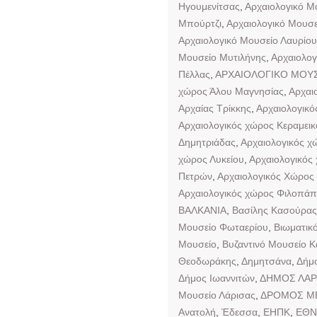
Ηγουμενίτσας
,
Αρχαιολογικό Μ
Μπούρτζι
,
Αρχαιολογικό Μουσε
Αρχαιολογικό Μουσείο Λαυρίου
Μουσείο Μυτιλήνης
,
Αρχαιολογ
Πέλλας
,
ΑΡΧΑΙΟΛΟΓΙΚΟ ΜΟΥΣ
χώρος Άλου Μαγνησίας
,
Αρχαι
Αρχαίας Τρίκκης
,
Αρχαιολογικό
Αρχαιολογικός χώρος Κεραμεικ
Δημητριάδας
,
Αρχαιολογικός χ
χώρος Λυκείου
,
Αρχαιολογικός
Πετρών
,
Αρχαιολογικός Χώρος
Αρχαιολογικός χώρος Φιλοπά
ΒΑΛΚΑΝΙΑ
,
Βασίλης Κασούρας
Μουσείο Φωταερίου
,
Βιωματικ
Μουσείο
,
Βυζαντινό Μουσείο Κ
Θεοδωράκης
,
Δημητσάνα
,
Δήμο
Δήμος Ιωαννιτών
,
ΔΗΜΟΣ ΛΑΡ
Μουσείο Λάρισας
,
ΔΡΟΜΟΣ Μ
Ανατολή
,
Έδεσσα
,
ΕΗΠΚ
,
ΕΘΝ