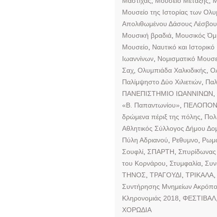
Μαστίχας
,
Μουσείο Μετάξης
,
Μ
Μουσείο της Ιστορίας των Ολ
Απολιθωμένου Δάσους Λέσβου
Μουσική βραδιά
,
Μουσικός Όμι
Μουσείο
,
Ναυτικό και Ιστορικό
Ιωαννίνων
,
Νομισματικό Μουσε
Σαχ
,
Ολυμπιάδα Χαλκιδικής
,
Ο
Παλίμψηστο Δύο Χιλιετιών
,
Παλ
ΠΑΝΕΠΙΣΤΗΜΙΟ ΙΩΑΝΝΙΝΩΝ
,
«Β. Παπαντωνίου»
,
ΠΕΛΟΠΟ
δρώμενα πέριξ της πόλης
,
Πολ
Αθλητικός Σύλλογος Δήμου Δομ
Πύλη Αδριανού
,
Ρεθυμνο
,
Ρωμα
Σουφλί
,
ΣΠΑΡΤΗ
,
Σπυρίδωνας 
του Κορνάρου
,
Στυμφαλία
,
Συν
ΤΗΝΟΣ
,
ΤΡΑΓΟΥΔΙ
,
ΤΡΙΚΑΛΑ
Συντήρησης Μνημείων Ακρόπο
Κληρονομιάς 2018
,
ΦΕΣΤΙΒΑΛ
ΧΟΡΩΔΙΑ