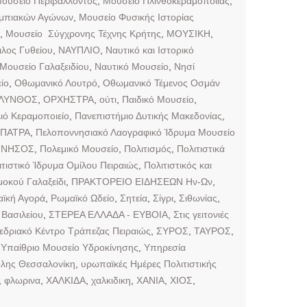
ουσείο Περιβάλλοντος
,
Μουσείο Πλινθοκεραμοποιίας
,
υμπιακών Αγώνων
,
Μουσείο Φυσικής Ιστορίας
,
Μουσείο Σύγχρονης Τέχνης Κρήτης
,
ΜΟΥΣΙΚΗ
,
λος Γυθείου
,
ΝΑΥΠΛΙΟ
,
Ναυτικό και Ιστορικό
 Μουσείο Γαλαξειδίου
,
Ναυτικό Μουσείο
,
Νησί
ίο
,
Οθωμανικό Λουτρό
,
Οθωμανικό Τέμενος Οσμάν
ΛΥΝΘΟΣ
,
ΟΡΧΗΣΤΡΑ
,
ούτι
,
Παιδικό Μουσείο
,
ιό Κεραμοποιείο
,
Πανεπιστήμιο Δυτικής Μακεδονίας
,
ΠΑΤΡΑ
,
Πελοποννησιακό Λαογραφικό Ίδρυμα Μουσείο
ΝΝΗΣΟΣ
,
Πολεμικό Μουσείο
,
Πολιτισμός
,
Πολιτιστικά
ιτιστικό Ίδρυμα Ομίλου Πειραιώς
,
Πολιτιστικός και
οκού Γαλαξείδι
,
ΠΡΑΚΤΟΡΕΙΟ ΕΙΔΗΣΕΩΝ Ην-Ων
,
ϊκή Αγορά
,
Ρωμαϊκό Ωδείο
,
Σητεία
,
Σίγρι
,
Σιθωνίας
,
Βασιλείου
,
ΣΤΕΡΕΑ ΕΛΛΑΔΑ - ΕΥΒΟΙΑ
,
Στις γειτονιές
εδριακό Κέντρο Τράπεζας Πειραιώς
,
ΣΥΡΟΣ
,
ΤΑΥΡΟΣ
,
,
Υπαίθριο Μουσείο Υδροκίνησης
,
Υπηρεσία
λης Θεσσαλονίκη
,
υρωπαϊκές Ημέρες Πολιτιστικής
,
φλωρινα
,
ΧΑΛΚΙΔΑ
,
χαλκιδικη
,
ΧΑΝΙΑ
,
ΧΙΟΣ
,