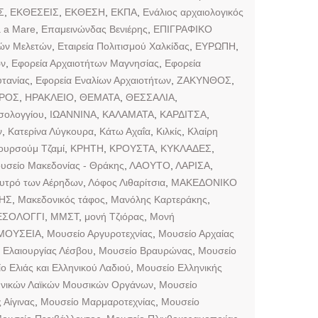
Σ
,
ΕΚΘΕΣΕΙΣ
,
ΕΚΘΕΣΗ
,
ΕΚΠΑ
,
Ενάλιος αρχαιολογικός
a a Mare
,
Επαμεινώνδας Βενιέρης
,
ΕΠΙΓΡΑΦΙΚΟ
κών Μελετών
,
Εταιρεία Πολιτισμού Χαλκίδας
,
ΕΥΡΩΠΗ
,
ων
,
Εφορεία Αρχαιοτήτων Μαγνησίας
,
Εφορεία
τανίας
,
Εφορεία Εναλίων Αρχαιοτήτων
,
ΖΑΚΥΝΘΟΣ
,
ΙΡΟΣ
,
ΗΡΑΚΛΕΙΟ
,
ΘΕΜΑΤΑ
,
ΘΕΣΣΑΛΙΑ
,
σολογγίου
,
ΙΩΑΝΝΙΝΑ
,
ΚΑΛΑΜΑΤΑ
,
ΚΑΡΔΙΤΣΑ
,
ν
,
Κατερίνα Λύγκουρα
,
Κάτω Αχαΐα
,
Κιλκίς
,
Κλαίρη
ουρσούμ Τζαμί
,
ΚΡΗΤΗ
,
ΚΡΟΥΣΤΑ
,
ΚΥΚΛΑΔΕΣ
,
υσείο Μακεδονίας - Θράκης
,
ΛΑΟΥΤΟ
,
ΛΑΡΙΣΑ
,
υτρό των Αέρηδων
,
Λόφος Λιθαρίτσια
,
ΜΑΚΕΔΟΝΙΚΟ
ΗΣ
,
Μακεδονικός τάφος
,
Μανόλης Καρτεράκης
,
ΣΟΛΟΓΓΙ
,
ΜΜΣΤ
,
μονή Τζιόρας
,
Μονή
ΜΟΥΣΕΙΑ
,
Μουσείο Αργυροτεχνίας
,
Μουσείο Αρχαίας
 Ελαιουργίας Λέσβου
,
Μουσείο Βραυρώνας
,
Μουσείο
ο Ελιάς και Ελληνικού Λαδιού
,
Μουσείο Ελληνικής
ηνικών Λαϊκών Μουσικών Οργάνων
,
Μουσείο
Αίγινας
,
Μουσείο Μαρμαροτεχνίας
,
Μουσείο