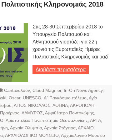
Τιμών
Πολιτιστικής Κληρονομιάς 2018
ων 7-3-2019
Τιμών
Στις 28-30 Σεπτεμβρίου 2018 το
Υπουργείο Πολιτισμού και
ων 4-3-2019
Αθλητισμού γιορτάζει για 22η
ν
χρονιά τις Ευρωπαϊκές Ημέρες
Πολιτιστικής Κληρονομιάς και μαζί
Διαβάστε περισσότερα
Cantaλαλούν
,
Claud Magnier
,
In-On News Agency
,
ski
,
Oscar
,
UNESCO
,
Α΄ Παγκόσμιο πόλεμο
,
Αγία
Λέσβου
,
ΑΓΙΟΣ ΝΙΚΟΛΑΟΣ
,
ΑΘΗΝΑ
,
ΑΚΡΟΠΟΛΗ
,
 Προέρνας
,
ΑΛΜΥΡΟΣ
,
Αμφιθέατρο Ποντοκώμης
,
ΠΘ
,
Αριστοτέλειο Πανεπιστήμιο Θεσσαλονίκης
,
ΑΡΤΑ
,
σήνη
,
Αρχαία Ολυμπία
,
Αρχαία Στάγειρα
,
ΑΡΧΑΙΟ
ία
,
ΑΡΧΑΙΟΛΟΓΙΚΟ ΜΟΥΣΕΙΟ
,
Αρχαιολογικό Μουσείο