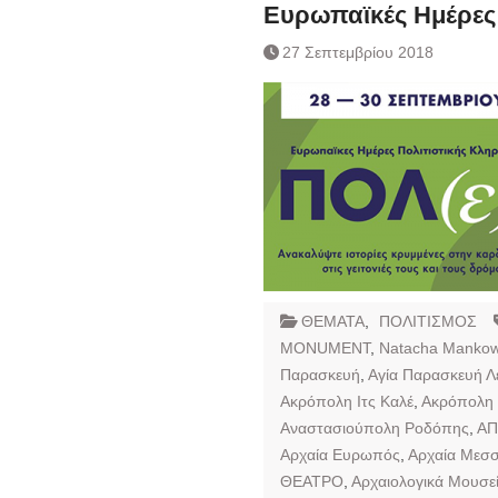
Ημερήσιο Δελτίο 
Ευρωπαϊκές Ημέρες 
Συναλλάγματος &
27 Σεπτεμβρίου 2018
Τραπεζογραμματί
Ημερήσιο Δελτίο 
Συναλλάγματος &
Τραπεζογραμματί
Κάθοδος αγροτώ
Δικαιοσύνη
ΘΕΜΑΤΑ
,
ΠΟΛΙΤΙΣΜΟΣ
MONUMENT
,
Natacha Mankow
Παρασκευή
,
Αγία Παρασκευή 
Ακρόπολη Ιτς Καλέ
,
Ακρόπολη
Αναστασιούπολη Ροδόπης
,
Α
Αρχαία Ευρωπός
,
Αρχαία Μεσ
ΘΕΑΤΡΟ
,
Αρχαιολογικά Μουσε