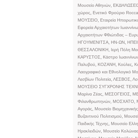
Μουσείο Αθηνών
,
ΕΚΔΗΛΩΣΕΙ
χώρος
,
Ενετικό Φρούριο Rocc
ΜΟΥΣΕΙΟ
,
Εταιρεία Ηπειρωτι
Εφορεία Αρχαιοτήτων Ιωαννίν
Αρχαιοτήτων Φθιώτιδας – Ευρυ
ΗΓΟΥΜΕΝΙΤΣΑ
,
ΗΝ-ΩΝ
,
ΗΠΕ
ΘΕΣΣΑΛΟΝΙΚΗ
,
Ιερή Πόλη Με
ΚΑΡΥΣΤΟΣ
,
Κάστρο Ιωαννίνω
Παλυβού
,
ΚΟΖΑΝΗ
,
Κούλες
,
Κ
Λαογραφικό και Εθνολογικό Μο
Λεσβίων Πολιτεία
,
ΛΕΣΒΟΣ
,
Λο
ΜΟΥΣΕΙΟ ΣΥΓΧΡΟΝΗΣ ΤΕΧΝ
Μαρίνα Ζέας
,
ΜΕΣΟΓΕΙΟΣ
,
ΜΕ
Φιλανθρωπηνών
,
ΜΟΣΧΑΤΟ
,
Αγοράς
,
Μουσείο Βιομηχανικής
Βυζαντινού Πολιτισμού
,
Μουσεί
Παιδικής Τέχνης
,
Μουσείο Ελλ
Ηρακλειδών
,
Μουσείο Κολώνας 