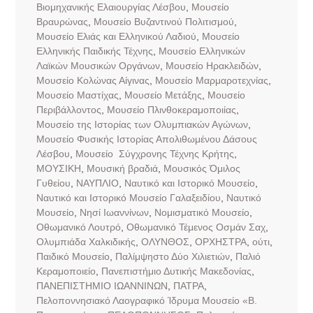
Βιομηχανικής Ελαιουργίας Λέσβου
,
Μουσείο
Βραυρώνας
,
Μουσείο Βυζαντινού Πολιτισμού
,
Μουσείο Ελιάς και Ελληνικού Λαδιού
,
Μουσείο
Ελληνικής Παιδικής Τέχνης
,
Μουσείο Ελληνικών
Λαϊκών Μουσικών Οργάνων
,
Μουσείο Ηρακλειδών
,
Μουσείο Κολώνας Αίγινας
,
Μουσείο Μαρμαροτεχνίας
,
Μουσείο Μαστίχας
,
Μουσείο Μετάξης
,
Μουσείο
Περιβάλλοντος
,
Μουσείο Πλινθοκεραμοποιίας
,
Μουσείο της Ιστορίας των Ολυμπιακών Αγώνων
,
Μουσείο Φυσικής Ιστορίας Απολιθωμένου Δάσους
Λέσβου
,
Μουσείο Σύγχρονης Τέχνης Κρήτης
,
ΜΟΥΣΙΚΗ
,
Μουσική βραδιά
,
Μουσικός Όμιλος
Γυθείου
,
ΝΑΥΠΛΙΟ
,
Ναυτικό και Ιστορικό Μουσείο
,
Ναυτικό και Ιστορικό Μουσείο Γαλαξειδίου
,
Ναυτικό
Μουσείο
,
Νησί Ιωαννίνων
,
Νομισματικό Μουσείο
,
Οθωμανικό Λουτρό
,
Οθωμανικό Τέμενος Οσμάν Σαχ
,
Ολυμπιάδα Χαλκιδικής
,
ΟΛΥΝΘΟΣ
,
ΟΡΧΗΣΤΡΑ
,
ούτι
,
Παιδικό Μουσείο
,
Παλίμψηστο Δύο Χιλιετιών
,
Παλιό
Κεραμοποιείο
,
Πανεπιστήμιο Δυτικής Μακεδονίας
,
ΠΑΝΕΠΙΣΤΗΜΙΟ ΙΩΑΝΝΙΝΩΝ
,
ΠΑΤΡΑ
,
Πελοποννησιακό Λαογραφικό Ίδρυμα Μουσείο «Β.