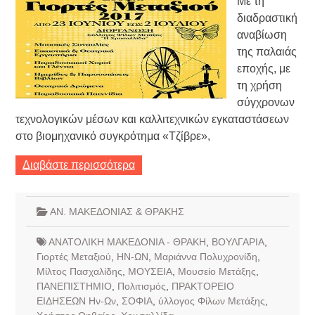
Με τη
διαδραστική
αναβίωση
της παλαιάς
εποχής, με
τη χρήση
σύγχρονων
τεχνολογικών μέσων και καλλιτεχνικών εγκαταστάσεων
στο βιομηχανικό συγκρότημα «Τζίβρε»,
Διαβάστε περισσότερα
ΑΝ. ΜΑΚΕΔΟΝΙΑΣ & ΘΡΑΚΗΣ
ΑΝΑΤΟΛΙΚΗ ΜΑΚΕΔΟΝΙΑ - ΘΡΑΚΗ
,
ΒΟΥΛΓΑΡΙΑ
,
Γιορτές Μεταξιού
,
ΗΝ-ΩΝ
,
Μαριάννα Πολυχρονίδη
,
Μίλτος Πασχαλίδης
,
ΜΟΥΣΕΙΑ
,
Μουσείο Μετάξης
,
ΠΑΝΕΠΙΣΤΗΜΙΟ
,
Πολιτισμός
,
ΠΡΑΚΤΟΡΕΙΟ
ΕΙΔΗΣΕΩΝ Ην-Ων
,
ΣΟΦΙΑ
,
ύλλογος Φίλων Μετάξης
,