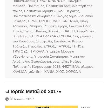
Παπαντωνίου»
,
ΠΕΛΟΠΟΝΝΗΣΟΣ
,
Πολεμικό
Μουσείο
,
Πολιτισμός
,
Πολιτιστικά δρώμενα πέριξ της
πόλης
,
Πολιτιστικό Ίδρυμα Ομίλου Πειραιώς
,
Πολιτιστικός και Αθλητικός Σύλλογος Δήμου Δομοκού
Γαλαξείδι
,
ΠΡΑΚΤΟΡΕΙΟ ΕΙΔΗΣΕΩΝ Ην-Ων
,
Πύλη
Αδριανού
,
Ρεθυμνο
,
Ρωμαϊκή Αγορά
,
Ρωμαϊκό Ωδείο
,
Σητεία
,
Σίγρι
,
Σιθωνίας
,
Σουφλί
,
ΣΠΑΡΤΗ
,
Σπυρίδωνας
Βασιλείου
,
ΣΤΕΡΕΑ ΕΛΛΑΔΑ - ΕΥΒΟΙΑ
,
Στις γειτονιές
του Κορνάρου
,
Στυμφαλία
,
Συνεδριακό Κέντρο
Τράπεζας Πειραιώς
,
ΣΥΡΟΣ
,
ΤΑΥΡΟΣ
,
ΤΗΝΟΣ
,
ΤΡΑΓΟΥΔΙ
,
ΤΡΙΚΑΛΑ
,
Υπαίθριο Μουσείο
Υδροκίνησης
,
Υπηρεσία Συντήρησης Μνημείων
Ακρόπολης Θεσσαλονίκη
,
υρωπαϊκές Ημέρες
Πολιτιστικής Κληρονομιάς 2018
,
ΦΕΣΤΙΒΑΛ
,
φλωρινα
,
ΧΑΛΚΙΔΑ
,
χαλκιδικη
,
ΧΑΝΙΑ
,
ΧΙΟΣ
,
ΧΟΡΩΔΙΑ
«Γιορτές Μεταξιού 2017»
20 Ιουνίου 2017