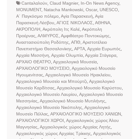
Cantaλαλούν
,
Claud Magnier
,
In-On News Agency
,
MONUMENT
,
Natacha Mankowski
,
Oscar
,
UNESCO
,
Α΄ Παγκόσμιο πόλεμο
,
Αγία Παρασκευή
,
Αγία
Παρασκευή Λέσβου
,
ΑΓΙΟΣ ΝΙΚΟΛΑΟΣ
,
ΑΘΗΝΑ
,
ΑΚΡΟΠΟΛΗ
,
Ακρόπολη Ιτς Καλέ
,
Ακρόπολη
Προέρνας
,
ΑΛΜΥΡΟΣ
,
Αμφιθέατρο Ποντοκώμης
,
Αναστασιούπολη Ροδόπης
,
ΑΠΘ
,
Αριστοτέλειο
Πανεπιστήμιο Θεσσαλονίκης
,
ΑΡΤΑ
,
Αρχαία Ευρωπός
,
Αρχαία Μεσσήνη
,
Αρχαία Ολυμπία
,
Αρχαία Στάγειρα
,
ΑΡΧΑΙΟ ΘΕΑΤΡΟ
,
Αρχαιολογικά Μουσεία
,
ΑΡΧΑΙΟΛΟΓΙΚΟ ΜΟΥΣΕΙΟ
,
Αρχαιολογικό Μουσείο
Ηγουμενίτσας
,
Αρχαιολογικό Μουσείο Ηρακλείου
,
Αρχαιολογικό Μουσείο και Μπούρτζι
,
Αρχαιολογικό
Μουσείο Καρδίτσας
,
Αρχαιολογικό Μουσείο Καρύστου
,
Αρχαιολογικό Μουσείο Λαυρίου
,
Αρχαιολογικό Μουσείο
Μεσσηνίας
,
Αρχαιολογικό Μουσείο Μυτιλήνης
,
Αρχαιολογικό Μουσείο Νικόπολης
,
Αρχαιολογικό
Μουσείο Πέλλας
,
ΑΡΧΑΙΟΛΟΓΙΚΟ ΜΟΥΣΕΙΟ ΧΑΝΙΩΝ
,
ΑΡΧΑΙΟΛΟΓΙΚΟΙ ΧΩΡΟΙ
,
Αρχαιολογικός χώρος Άλου
Μαγνησίας
,
Αρχαιολογικός χώρος Αρχαίας Λητής
,
Αρχαιολογικός χώρος Αρχαίας Τρίκκης
,
Αρχαιολογικός