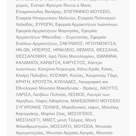
χώρος
,
Ενετικό Φρούριο Rocca a Mare
,
Επαμεινώνδας Βενιέρης
,
ΕΠΙΓΡΑΦΙΚΟ ΜΟΥΣΕΙΟ
,
Εταιρεία Ηπειρωτικών Μελετών
,
Εταιρεία Πολιτισμού
Χαλκίδας
,
ΕΥΡΩΠΗ
,
Εφορεία Αρχαιοτήτων Ιωαννίνων
,
Εφορεία Αρχαιοτήτων Μαγνησίας
,
Εφορεία
Αρχαιοτήτων Φθιώτιδας – Ευρυτανίας
,
Εφορεία
Εναλίων Αρχαιοτήτων
,
ΖΑΚΥΝΘΟΣ
,
ΗΓΟΥΜΕΝΙΤΣΑ
,
ΗΝ-ΩΝ
,
ΗΠΕΙΡΟΣ
,
ΗΡΑΚΛΕΙΟ
,
ΘΕΜΑΤΑ
,
ΘΕΣΣΑΛΙΑ
,
ΘΕΣΣΑΛΟΝΙΚΗ
,
Ιερή Πόλη Μεσολογγίου
,
ΙΩΑΝΝΙΝΑ
,
ΚΑΛΑΜΑΤΑ
,
ΚΑΡΔΙΤΣΑ
,
ΚΑΡΥΣΤΟΣ
,
Κάστρο
Ιωαννίνων
,
Κατερίνα Λύγκουρα
,
Κάτω Αχαΐα
,
Κιλκίς
,
Κλαίρη Παλυβού
,
ΚΟΖΑΝΗ
,
Κούλες
,
Κουρσούμ Τζαμί
,
ΚΡΗΤΗ
,
ΚΡΟΥΣΤΑ
,
ΚΥΚΛΑΔΕΣ
,
Λαογραφικό και
Εθνολογικό Μουσείο Μακεδονίας - Θράκης
,
ΛΑΟΥΤΟ
,
ΛΑΡΙΣΑ
,
Λεσβίων Πολιτεία
,
ΛΕΣΒΟΣ
,
Λουτρό των
Αέρηδων
,
Λόφος Λιθαρίτσια
,
ΜΑΚΕΔΟΝΙΚΟ ΜΟΥΣΕΙΟ
ΣΥΓΧΡΟΝΗΣ ΤΕΧΝΗΣ
,
Μακεδονικός τάφος
,
Μανόλης
Καρτεράκης
,
Μαρίνα Ζέας
,
ΜΕΣΟΓΕΙΟΣ
,
ΜΕΣΟΛΟΓΓΙ
,
ΜΜΣΤ
,
μονή Τζιόρας
,
Μονή
Φιλανθρωπηνών
,
ΜΟΣΧΑΤΟ
,
ΜΟΥΣΕΙΑ
,
Μουσείο
Αργυροτεχνίας
,
Μουσείο Αρχαίας Αγοράς
,
Μουσείο