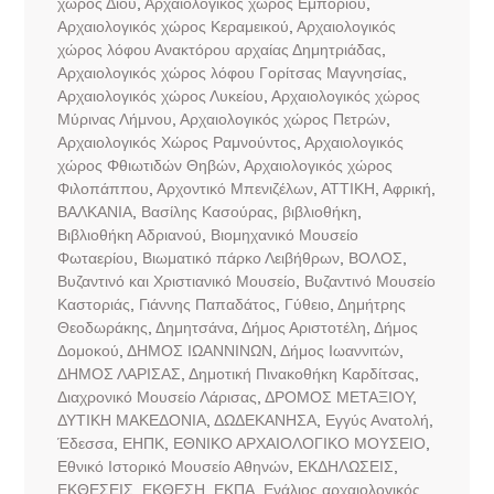
χώρος Δίου
,
Αρχαιολογικός χώρος Εμποριού
,
Αρχαιολογικός χώρος Κεραμεικού
,
Αρχαιολογικός
χώρος λόφου Ανακτόρου αρχαίας Δημητριάδας
,
Αρχαιολογικός χώρος λόφου Γορίτσας Μαγνησίας
,
Αρχαιολογικός χώρος Λυκείου
,
Αρχαιολογικός χώρος
Μύρινας Λήμνου
,
Αρχαιολογικός χώρος Πετρών
,
Αρχαιολογικός Χώρος Ραμνούντος
,
Αρχαιολογικός
χώρος Φθιωτιδών Θηβών
,
Αρχαιολογικός χώρος
Φιλοπάππου
,
Αρχοντικό Μπενιζέλων
,
ΑΤΤΙΚΗ
,
Αφρική
,
ΒΑΛΚΑΝΙΑ
,
Βασίλης Κασούρας
,
βιβλιοθήκη
,
Βιβλιοθήκη Αδριανού
,
Βιομηχανικό Μουσείο
Φωταερίου
,
Βιωματικό πάρκο Λειβήθρων
,
ΒΟΛΟΣ
,
Βυζαντινό και Χριστιανικό Μουσείο
,
Βυζαντινό Μουσείο
Καστοριάς
,
Γιάννης Παπαδάτος
,
Γύθειο
,
Δημήτρης
Θεοδωράκης
,
Δημητσάνα
,
Δήμος Αριστοτέλη
,
Δήμος
Δομοκού
,
ΔΗΜΟΣ ΙΩΑΝΝΙΝΩΝ
,
Δήμος Ιωαννιτών
,
ΔΗΜΟΣ ΛΑΡΙΣΑΣ
,
Δημοτική Πινακοθήκη Καρδίτσας
,
Διαχρονικό Μουσείο Λάρισας
,
ΔΡΟΜΟΣ ΜΕΤΑΞΙΟΥ
,
ΔΥΤΙΚΗ ΜΑΚΕΔΟΝΙΑ
,
ΔΩΔΕΚΑΝΗΣΑ
,
Εγγύς Ανατολή
,
Έδεσσα
,
ΕΗΠΚ
,
ΕΘΝΙΚΟ ΑΡΧΑΙΟΛΟΓΙΚΟ ΜΟΥΣΕΙΟ
,
Εθνικό Ιστορικό Μουσείο Αθηνών
,
ΕΚΔΗΛΩΣΕΙΣ
,
ΕΚΘΕΣΕΙΣ
,
ΕΚΘΕΣΗ
,
ΕΚΠΑ
,
Ενάλιος αρχαιολογικός