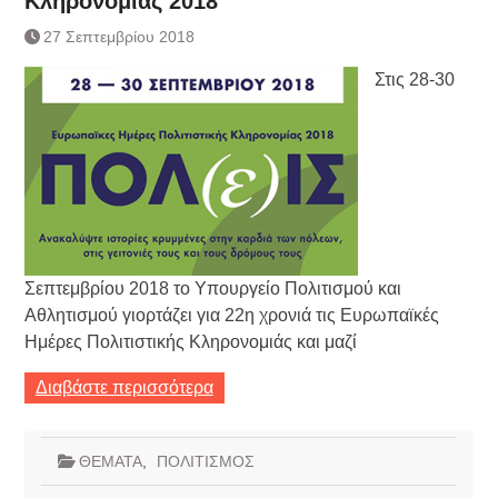
Κληρονομιάς 2018
Τράπεζας- ΕΚΤ
Κατάργηση βιβλιαρίων Υγείας
27 Σεπτεμβρίου 2018
Ημερήσιο Δελτίο Τιμών
Στις 28-30
Συναλλάγματος &
Τραπεζογραμματίων 7-3-2019
Ημερήσιο Δελτίο Τιμών
Συναλλάγματος &
Τραπεζογραμματίων 4-3-2019
Κάθοδος αγροτών
Δικαιοσύνη
Σεπτεμβρίου 2018 το Υπουργείο Πολιτισμού και
Αθλητισμού γιορτάζει για 22η χρονιά τις Ευρωπαϊκές
Ημέρες Πολιτιστικής Κληρονομιάς και μαζί
Διαβάστε περισσότερα
ΘΕΜΑΤΑ
,
ΠΟΛΙΤΙΣΜΟΣ