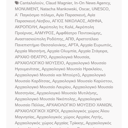
Cantaλαλούν
,
Claud Magnier
,
In-On News Agency
,
MONUMENT
,
Natacha Mankowski
,
Oscar
,
UNESCO
,
Α΄ Παγκόσμιο πόλεμο
,
Αγία Παρασκευή
,
Αγία
Παρασκευή Λέσβου
,
ΑΓΙΟΣ ΝΙΚΟΛΑΟΣ
,
ΑΘΗΝΑ
,
ΑΚΡΟΠΟΛΗ
,
Ακρόπολη Ιτς Καλέ
,
Ακρόπολη
Προέρνας
,
ΑΛΜΥΡΟΣ
,
Αμφιθέατρο Ποντοκώμης
,
Αναστασιούπολη Ροδόπης
,
ΑΠΘ
,
Αριστοτέλειο
Πανεπιστήμιο Θεσσαλονίκης
,
ΑΡΤΑ
,
Αρχαία Ευρωπός
,
Αρχαία Μεσσήνη
,
Αρχαία Ολυμπία
,
Αρχαία Στάγειρα
,
ΑΡΧΑΙΟ ΘΕΑΤΡΟ
,
Αρχαιολογικά Μουσεία
,
ΑΡΧΑΙΟΛΟΓΙΚΟ ΜΟΥΣΕΙΟ
,
Αρχαιολογικό Μουσείο
Ηγουμενίτσας
,
Αρχαιολογικό Μουσείο Ηρακλείου
,
Αρχαιολογικό Μουσείο και Μπούρτζι
,
Αρχαιολογικό
Μουσείο Καρδίτσας
,
Αρχαιολογικό Μουσείο Καρύστου
,
Αρχαιολογικό Μουσείο Λαυρίου
,
Αρχαιολογικό Μουσείο
Μεσσηνίας
,
Αρχαιολογικό Μουσείο Μυτιλήνης
,
Αρχαιολογικό Μουσείο Νικόπολης
,
Αρχαιολογικό
Μουσείο Πέλλας
,
ΑΡΧΑΙΟΛΟΓΙΚΟ ΜΟΥΣΕΙΟ ΧΑΝΙΩΝ
,
ΑΡΧΑΙΟΛΟΓΙΚΟΙ ΧΩΡΟΙ
,
Αρχαιολογικός χώρος Άλου
Μαγνησίας
,
Αρχαιολογικός χώρος Αρχαίας Λητής
,
Αρχαιολογικός χώρος Αρχαίας Τρίκκης
,
Αρχαιολογικός