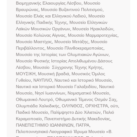
Βιομηχανικής Ελαιουργίας Λέσβου
,
Μουσείο
Βραυρώνας
,
Μουσείο Βυζαντινού Πολιτισμού
,
Μουσείο Ελιάς και Ελληνικού Λαδιού
,
Μουσείο
Ελληνικής Παιδικής Τέχνης
,
Μουσείο Ελληνικών
Λαϊκών Μουσικών Οργάνων
,
Μουσείο Ηρακλειδών
,
Μουσείο Κολώνας Αίγινας
,
Μουσείο Μαρμαροτεχνίας
,
Μουσείο Μαστίχας
,
Μουσείο Μετάξης
,
Μουσείο
Περιβάλλοντος
,
Μουσείο Πλινθοκεραμοποιίας
,
Μουσείο της Ιστορίας των Ολυμπιακών Αγώνων
,
Μουσείο Φυσικής Ιστορίας Απολιθωμένου Δάσους
Λέσβου
,
Μουσείο Σύγχρονης Τέχνης Κρήτης
,
ΜΟΥΣΙΚΗ
,
Μουσική βραδιά
,
Μουσικός Όμιλος
Γυθείου
,
ΝΑΥΠΛΙΟ
,
Ναυτικό και Ιστορικό Μουσείο
,
Ναυτικό και Ιστορικό Μουσείο Γαλαξειδίου
,
Ναυτικό
Μουσείο
,
Νησί Ιωαννίνων
,
Νομισματικό Μουσείο
,
Οθωμανικό Λουτρό
,
Οθωμανικό Τέμενος Οσμάν Σαχ
,
Ολυμπιάδα Χαλκιδικής
,
ΟΛΥΝΘΟΣ
,
ΟΡΧΗΣΤΡΑ
,
ούτι
,
Παιδικό Μουσείο
,
Παλίμψηστο Δύο Χιλιετιών
,
Παλιό
Κεραμοποιείο
,
Πανεπιστήμιο Δυτικής Μακεδονίας
,
ΠΑΝΕΠΙΣΤΗΜΙΟ ΙΩΑΝΝΙΝΩΝ
,
ΠΑΤΡΑ
,
Πελοποννησιακό Λαογραφικό Ίδρυμα Μουσείο «Β.