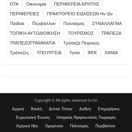
ΟΤΑ
Οικονομία
ΠΕΡΙΦΕΡΕΙΑ ΚΡΗΤΗΣ
ΠΕΡΙΦΕΡΕΙΕΣ
ΠΡΑΚΤΟΡΕΙΟ ΕΙΔΗΣΕΩΝ Ην-Ων
Παιδεία
Περιβάλλον
Πολιτισμός
ΣΥΝΑΛΛΑΓΜΑ
ΤΟΠΙΚΗ ΑΥΤΟΔΙΟΙΚΗΣΗ
ΤΟΥΡΙΣΜΟΣ
ΤΡΑΠΕΖΑ
ΤΡΑΠΕΖΟΓΡΑΜΜΑΤΙΑ
Τράπεζα Πειραιώς
Τράπεζες
ΥΠΟΥΡΓΕΙΑ
Υγεία
ΦΕΚ
ΧΑΝΙΑ
Copyright © All rights reserved In-On
Αρχική
Βουλή
Δελτία Τύπου
Διεθνή
Επιχειρήσεις
Ευρωπαϊκή Ένωση
Ιστορικός Θρησκευτικός Τουρισμός
Κρητικά Νέα
Ομογένεια
Πολιτισμός
Περιβάλλον