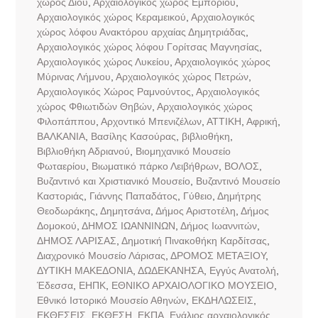
χώρος Δίου
,
Αρχαιολογικός χώρος Εμποριού
,
Αρχαιολογικός χώρος Κεραμεικού
,
Αρχαιολογικός
χώρος λόφου Ανακτόρου αρχαίας Δημητριάδας
,
Αρχαιολογικός χώρος λόφου Γορίτσας Μαγνησίας
,
Αρχαιολογικός χώρος Λυκείου
,
Αρχαιολογικός χώρος
Μύρινας Λήμνου
,
Αρχαιολογικός χώρος Πετρών
,
Αρχαιολογικός Χώρος Ραμνούντος
,
Αρχαιολογικός
χώρος Φθιωτιδών Θηβών
,
Αρχαιολογικός χώρος
Φιλοπάππου
,
Αρχοντικό Μπενιζέλων
,
ΑΤΤΙΚΗ
,
Αφρική
,
ΒΑΛΚΑΝΙΑ
,
Βασίλης Κασούρας
,
βιβλιοθήκη
,
Βιβλιοθήκη Αδριανού
,
Βιομηχανικό Μουσείο
Φωταερίου
,
Βιωματικό πάρκο Λειβήθρων
,
ΒΟΛΟΣ
,
Βυζαντινό και Χριστιανικό Μουσείο
,
Βυζαντινό Μουσείο
Καστοριάς
,
Γιάννης Παπαδάτος
,
Γύθειο
,
Δημήτρης
Θεοδωράκης
,
Δημητσάνα
,
Δήμος Αριστοτέλη
,
Δήμος
Δομοκού
,
ΔΗΜΟΣ ΙΩΑΝΝΙΝΩΝ
,
Δήμος Ιωαννιτών
,
ΔΗΜΟΣ ΛΑΡΙΣΑΣ
,
Δημοτική Πινακοθήκη Καρδίτσας
,
Διαχρονικό Μουσείο Λάρισας
,
ΔΡΟΜΟΣ ΜΕΤΑΞΙΟΥ
,
ΔΥΤΙΚΗ ΜΑΚΕΔΟΝΙΑ
,
ΔΩΔΕΚΑΝΗΣΑ
,
Εγγύς Ανατολή
,
Έδεσσα
,
ΕΗΠΚ
,
ΕΘΝΙΚΟ ΑΡΧΑΙΟΛΟΓΙΚΟ ΜΟΥΣΕΙΟ
,
Εθνικό Ιστορικό Μουσείο Αθηνών
,
ΕΚΔΗΛΩΣΕΙΣ
,
ΕΚΘΕΣΕΙΣ
,
ΕΚΘΕΣΗ
,
ΕΚΠΑ
,
Ενάλιος αρχαιολογικός