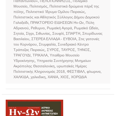
Παπαντωνίου»
,
ΠΕΛΟΠΟΝΝΗΣΟΣ
,
Πολεμικό
Μουσείο
,
Πολιτισμός
,
Πολιτιστικά δρώμενα πέριξ της
πόλης
,
Πολιτιστικό Ίδρυμα Ομίλου Πειραιώς
,
Πολιτιστικός και Αθλητικός Σύλλογος Δήμου Δομοκού
Γαλαξείδι
,
ΠΡΑΚΤΟΡΕΙΟ ΕΙΔΗΣΕΩΝ Ην-Ων
,
Πύλη
Αδριανού
,
Ρεθυμνο
,
Ρωμαϊκή Αγορά
,
Ρωμαϊκό Ωδείο
,
Σητεία
,
Σίγρι
,
Σιθωνίας
,
Σουφλί
,
ΣΠΑΡΤΗ
,
Σπυρίδωνας
Βασιλείου
,
ΣΤΕΡΕΑ ΕΛΛΑΔΑ - ΕΥΒΟΙΑ
,
Στις γειτονιές
του Κορνάρου
,
Στυμφαλία
,
Συνεδριακό Κέντρο
Τράπεζας Πειραιώς
,
ΣΥΡΟΣ
,
ΤΑΥΡΟΣ
,
ΤΗΝΟΣ
,
ΤΡΑΓΟΥΔΙ
,
ΤΡΙΚΑΛΑ
,
Υπαίθριο Μουσείο
Υδροκίνησης
,
Υπηρεσία Συντήρησης Μνημείων
Ακρόπολης Θεσσαλονίκη
,
υρωπαϊκές Ημέρες
Πολιτιστικής Κληρονομιάς 2018
,
ΦΕΣΤΙΒΑΛ
,
φλωρινα
,
ΧΑΛΚΙΔΑ
,
χαλκιδικη
,
ΧΑΝΙΑ
,
ΧΙΟΣ
,
ΧΟΡΩΔΙΑ