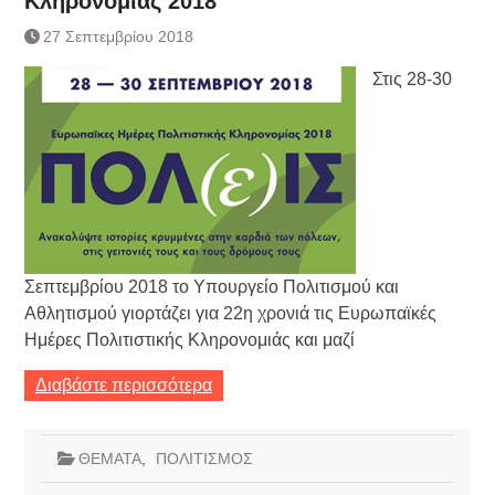
Κληρονομιάς 2018
Τράπεζας- ΕΚΤ
Κατάργηση βιβλιαρίων Υγείας
27 Σεπτεμβρίου 2018
Ημερήσιο Δελτίο Τιμών
Στις 28-30
Συναλλάγματος &
Τραπεζογραμματίων 7-3-2019
Ημερήσιο Δελτίο Τιμών
Συναλλάγματος &
Τραπεζογραμματίων 4-3-2019
Κάθοδος αγροτών
Δικαιοσύνη
Σεπτεμβρίου 2018 το Υπουργείο Πολιτισμού και
Αθλητισμού γιορτάζει για 22η χρονιά τις Ευρωπαϊκές
Ημέρες Πολιτιστικής Κληρονομιάς και μαζί
Διαβάστε περισσότερα
ΘΕΜΑΤΑ
,
ΠΟΛΙΤΙΣΜΟΣ