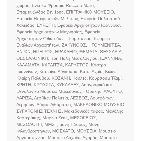
χώρος
,
Ενετικό Φρούριο Rocca a Mare
,
Επαμεινώνδας Βενιέρης
,
ΕΠΙΓΡΑΦΙΚΟ ΜΟΥΣΕΙΟ
,
Εταιρεία Ηπειρωτικών Μελετών
,
Εταιρεία Πολιτισμού
Χαλκίδας
,
ΕΥΡΩΠΗ
,
Εφορεία Αρχαιοτήτων Ιωαννίνων
,
Εφορεία Αρχαιοτήτων Μαγνησίας
,
Εφορεία
Αρχαιοτήτων Φθιώτιδας – Ευρυτανίας
,
Εφορεία
Εναλίων Αρχαιοτήτων
,
ΖΑΚΥΝΘΟΣ
,
ΗΓΟΥΜΕΝΙΤΣΑ
,
ΗΝ-ΩΝ
,
ΗΠΕΙΡΟΣ
,
ΗΡΑΚΛΕΙΟ
,
ΘΕΜΑΤΑ
,
ΘΕΣΣΑΛΙΑ
,
ΘΕΣΣΑΛΟΝΙΚΗ
,
Ιερή Πόλη Μεσολογγίου
,
ΙΩΑΝΝΙΝΑ
,
ΚΑΛΑΜΑΤΑ
,
ΚΑΡΔΙΤΣΑ
,
ΚΑΡΥΣΤΟΣ
,
Κάστρο
Ιωαννίνων
,
Κατερίνα Λύγκουρα
,
Κάτω Αχαΐα
,
Κιλκίς
,
Κλαίρη Παλυβού
,
ΚΟΖΑΝΗ
,
Κούλες
,
Κουρσούμ Τζαμί
,
ΚΡΗΤΗ
,
ΚΡΟΥΣΤΑ
,
ΚΥΚΛΑΔΕΣ
,
Λαογραφικό και
Εθνολογικό Μουσείο Μακεδονίας - Θράκης
,
ΛΑΟΥΤΟ
,
ΛΑΡΙΣΑ
,
Λεσβίων Πολιτεία
,
ΛΕΣΒΟΣ
,
Λουτρό των
Αέρηδων
,
Λόφος Λιθαρίτσια
,
ΜΑΚΕΔΟΝΙΚΟ ΜΟΥΣΕΙΟ
ΣΥΓΧΡΟΝΗΣ ΤΕΧΝΗΣ
,
Μακεδονικός τάφος
,
Μανόλης
Καρτεράκης
,
Μαρίνα Ζέας
,
ΜΕΣΟΓΕΙΟΣ
,
ΜΕΣΟΛΟΓΓΙ
,
ΜΜΣΤ
,
μονή Τζιόρας
,
Μονή
Φιλανθρωπηνών
,
ΜΟΣΧΑΤΟ
,
ΜΟΥΣΕΙΑ
,
Μουσείο
Αργυροτεχνίας
,
Μουσείο Αρχαίας Αγοράς
,
Μουσείο