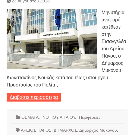
23 Αυγούστου 2018
Τράπεζας- ΕΚΤ
Κατάργηση βιβλιαρίων Υγείας
Μηνυτήρια
Ημερήσιο Δελτίο Τιμών
αναφορά
Συναλλάγματος &
κατέθεσε
Τραπεζογραμματίων 7-3-2019
στην
Ημερήσιο Δελτίο Τιμών
Συναλλάγματος &
Εισαγγελέα
Τραπεζογραμματίων 4-3-2019
του Αρείου
Κάθοδος αγροτών
Πάγου, ο
Δικαιοσύνη
Δήμαρχος
Μυκόνου
Κωνσταντίνος Κουκάς κατά του τέως υπουργού
Προστασίας του Πολίτη,
Διαβάστε περισσότερα
ΘΕΜΑΤΑ
,
ΝΟΤΙΟΥ ΑΙΓΑΙΟΥ
,
Περιφέρειες
ΑΡΕΙΟΣ ΠΑΓΟΣ
,
ΔΗΜΑΡΧΟΣ
,
Δήμαρχος Μυκόνου
,