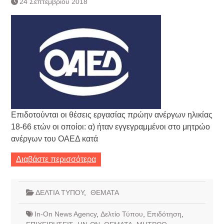
24 Σεπτεμβρίου 2018
Τράπεζας- ΕΚΤ
Κατάργηση βιβλιαρίων Υγείας
Ημερήσιο Δελτίο Τιμών
Συναλλάγματος &
Τραπεζογραμματίων 7-3-2019
Ημερήσιο Δελτίο Τιμών
Συναλλάγματος &
Τραπεζογραμματίων 4-3-2019
Κάθοδος αγροτών
Δικαιοσύνη
Επιδοτούνται οι θέσεις εργασίας πρώην ανέργων ηλικίας
18-66 ετών οι οποίοι: α) ήταν εγγεγραμμένοι στο μητρώο
ανέργων του ΟΑΕΔ κατά
Διαβάστε περισσότερα
ΔΕΛΤΙΑ ΤΥΠΟΥ
,
ΘΕΜΑΤΑ
In-On News Agency
,
Δελτίο Τύπου
,
Επιδότηση
,