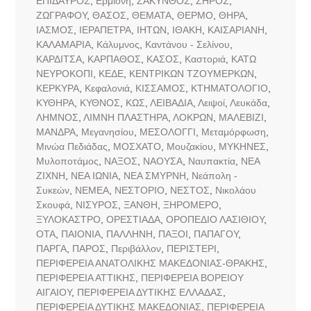
ΕΠΙΔΑΥΡΟΣ
,
Ερμιόνη
,
ΖΑΚΥΝΘΟΣ
,
ΖΗΡΟΣ
,
ΖΩΓΡΑΦΟΥ
,
ΘΑΣΟΣ
,
ΘΕΜΑΤΑ
,
ΘΕΡΜΟ
,
ΘΗΡΑ
,
ΙΑΣΜΟΣ
,
ΙΕΡΑΠΕΤΡΑ
,
ΙΗΤΩΝ
,
ΙΘΑΚΗ
,
ΚΑΙΣΑΡΙΑΝΗ
,
ΚΑΛΑΜΑΡΙΑ
,
Κάλυμνος
,
Καντάνου - Σελίνου
,
ΚΑΡΔΙΤΣΑ
,
ΚΑΡΠΑΘΟΣ
,
ΚΑΣΟΣ
,
Καστοριά
,
ΚΑΤΩ
ΝΕΥΡΟΚΟΠΙ
,
ΚΕΔΕ
,
ΚΕΝΤΡΙΚΩΝ ΤΖΟΥΜΕΡΚΩΝ
,
ΚΕΡΚΥΡΑ
,
Κεφαλονιά
,
ΚΙΣΣΑΜΟΣ
,
ΚΤΗΜΑΤΟΛΟΓΙΟ
,
ΚΥΘΗΡΑ
,
ΚΥΘΝΟΣ
,
ΚΩΣ
,
ΛΕΙΒΑΔΙΑ
,
Λειψοί
,
Λευκάδα
,
ΛΗΜΝΟΣ
,
ΛΙΜΝΗ ΠΛΑΣΤΗΡΑ
,
ΛΟΚΡΩΝ
,
ΜΑΛΕΒΙΖΙ
,
ΜΑΝΔΡΑ
,
Μεγανησίου
,
ΜΕΣΟΛΟΓΓΙ
,
Μεταμόρφωση
,
Μινώα Πεδιάδας
,
ΜΟΣΧΑΤΟ
,
Μουζακίου
,
ΜΥΚΗΝΕΣ
,
Μυλοποτάμος
,
ΝΑΞΟΣ
,
ΝΑΟΥΣΑ
,
Ναυπακτία
,
ΝΕΑ
ΖΙΧΝΗ
,
ΝΕΑ ΙΩΝΙΑ
,
ΝΕΑ ΣΜΥΡΝΗ
,
Νεάπολη -
Συκεών
,
ΝΕΜΕΑ
,
ΝΕΣΤΟΡΙΟ
,
ΝΕΣΤΟΣ
,
Νικολάου
Σκουφά
,
ΝΙΣΥΡΟΣ
,
ΞΑΝΘΗ
,
ΞΗΡΟΜΕΡΟ
,
ΞΥΛΟΚΑΣΤΡΟ
,
ΟΡΕΣΤΙΑΔΑ
,
ΟΡΟΠΕΔΙΟ ΛΑΣΙΘΙΟΥ
,
ΟΤΑ
,
ΠΑΙΟΝΙΑ
,
ΠΑΛΛΗΝΗ
,
ΠΑΞΟΙ
,
ΠΑΠΑΓΟΥ
,
ΠΑΡΓΑ
,
ΠΑΡΟΣ
,
Περιβάλλον
,
ΠΕΡΙΣΤΕΡΙ
,
ΠΕΡΙΦΕΡΕΙΑ ΑΝΑΤΟΛΙΚΗΣ ΜΑΚΕΔΟΝΙΑΣ-ΘΡΑΚΗΣ
,
ΠΕΡΙΦΕΡΕΙΑ ΑΤΤΙΚΗΣ
,
ΠΕΡΙΦΕΡΕΙΑ ΒΟΡΕΙΟΥ
ΑΙΓΑΙΟΥ
,
ΠΕΡΙΦΕΡΕΙΑ ΔΥΤΙΚΗΣ ΕΛΛΑΔΑΣ
,
ΠΕΡΙΦΕΡΕΙΑ ΔΥΤΙΚΗΣ ΜΑΚΕΔΟΝΙΑΣ
,
ΠΕΡΙΦΕΡΕΙΑ