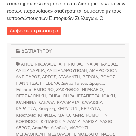
καταστημάτων λιανεμπορίου στο διάστημα των φετινών
εορτών παρουσίασαν σταθερότητα, σύμφωνα με τους
εκπροσώπους των Εμπορικών Συλλόγων. Οι
Διαβάστε περισσότερα
ΔΕΛΤΙΑ ΤΥΠΟΥ
ΑΓΙΟΣ ΝΙΚΟΛΑΟΣ
,
ΑΓΡΙΝΙΟ
,
ΑΘΗΝΑ
,
ΑΙΓΙΑΛΕΙΑΣ
,
ΑΛΕΞΑΝΔΡΕΙΑ
,
ΑΛΕΞΑΝΔΡΟΥΠΟΛΗ
,
ΑΜΑΡΟΥΣΙΟΝ
,
ΑΝΤΙΠΑΡΟΣ
,
ΑΡΓΟΣ
,
ΑΤΑΛΑΝΤΗ
,
ΒΕΡΟΙΑ
,
ΒΟΛΟΣ
,
ΓΙΑΝΝΙΤΣΑ
,
ΓΡΕΒΕΝΑ
,
Δελτίο Τύπου
,
Δράμας
,
Έδεσσα
,
ΕΜΠΟΡΙΟ
,
ΖΑΚΥΝΘΟΣ
,
ΗΡΑΚΛΕΙΟ
,
ΘΕΣΣΑΛΟΝΙΚΗ
,
ΘΗΒΑ
,
ΘΗΡΑ
,
ΙΕΡΑΠΕΤΡΑ
,
ΙΘΑΚΗ
,
ΙΩΑΝΝΙΝΑ
,
ΚΑΒΑΛΑ
,
ΚΑΛΑΜΑΤΑ
,
ΚΑΛΛΙΘΕΑ
,
ΚΑΡΔΙΤΣΑ
,
Κατερίνη
,
ΚΕΡΑΤΣΙΝΙ
,
ΚΕΡΚΥΡΑ
,
Κεφαλονιά
,
ΚΗΦΙΣΙΑ
,
ΚΙΑΤΟ
,
Κιλκίς
,
ΚΟΜΟΤΗΝΗ
,
ΚΟΡΙΝΘΟΣ
,
ΚΥΠΑΡΙΣΣΙΑ
,
ΛΑΜΙΑ
,
ΛΑΡΙΣΑ
,
ΛΑΣΙΘΙ
,
ΛΕΡΟΣ
,
Λευκάδα
,
Λιβαδειά
,
ΜΑΡΟΥΣΙ
,
ΜΕΓΑΛΟΠΟΛΗ
,
ΜΕΣΟΛΛΟΓΓΙ
,
ΜΟΣΧΑΤΟ
,
ΝΑΞΟΣ
,