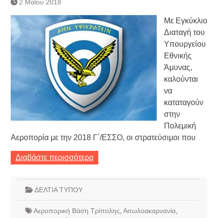
2 Μαΐου 2018
Με Εγκύκλιο
Διαταγή του
Υπουργείου
Εθνικής
Άμυνας,
καλούνται
να
καταταγούν
στην
Πολεμική
Αεροπορία με την 2018 Γ΄/ΕΣΣΟ, οι στρατεύσιμοι που
Διαβάστε περισσότερα
ΔΕΛΤΙΑ ΤΥΠΟΥ
Αεροπορική Βάση Τρίπολης
,
Αιτωλοακαρνανία
,