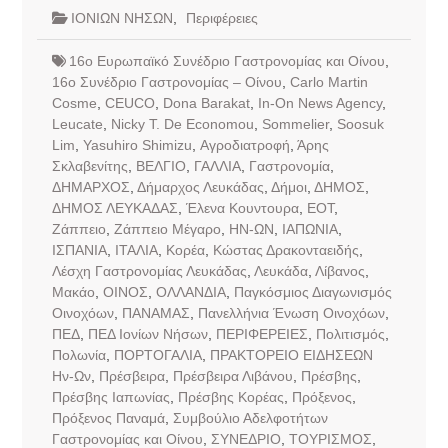
ΙΟΝΙΩΝ ΝΗΣΩΝ
,
Περιφέρειες
16ο Ευρωπαϊκό Συνέδριο Γαστρονομίας και Οίνου
,
16ο Συνέδριο Γαστρονομίας – Οίνου
,
Carlo Martin
Cosme
,
CEUCO
,
Dona Barakat
,
In-On News Agency
,
Leucate
,
Nicky T. De Economou
,
Sommelier
,
Soosuk
Lim
,
Yasuhiro Shimizu
,
Αγροδιατροφή
,
Άρης
Σκλαβενίτης
,
ΒΕΛΓΙΟ
,
ΓΑΛΛΙΑ
,
Γαστρονομία
,
ΔΗΜΑΡΧΟΣ
,
Δήμαρχος Λευκάδας
,
Δήμοι
,
ΔΗΜΟΣ
,
ΔΗΜΟΣ ΛΕΥΚΑΔΑΣ
,
Έλενα Κουντουρα
,
ΕΟΤ
,
Ζάππειο
,
Ζάππειο Μέγαρο
,
ΗΝ-ΩΝ
,
ΙΑΠΩΝΙΑ
,
ΙΣΠΑΝΙΑ
,
ΙΤΑΛΙΑ
,
Κορέα
,
Κώστας Δρακονταειδής
,
Λέσχη Γαστρονομίας Λευκάδας
,
Λευκάδα
,
Λίβανος
,
Μακάο
,
ΟΙΝΟΣ
,
ΟΛΛΑΝΔΙΑ
,
Παγκόσμιος Διαγωνισμός
Οινοχόων
,
ΠΑΝΑΜΑΣ
,
Πανελλήνια Ένωση Οινοχόων
,
ΠΕΔ
,
ΠΕΔ Ιονίων Νήσων
,
ΠΕΡΙΦΕΡΕΙΕΣ
,
Πολιτισμός
,
Πολωνία
,
ΠΟΡΤΟΓΑΛΙΑ
,
ΠΡΑΚΤΟΡΕΙΟ ΕΙΔΗΣΕΩΝ
Ην-Ων
,
Πρέσβειρα
,
Πρέσβειρα Λιβάνου
,
Πρέσβης
,
Πρέσβης Ιαπωνίας
,
Πρέσβης Κορέας
,
Πρόξενος
,
Πρόξενος Παναμά
,
Συμβούλιο Αδελφοτήτων
Γαστρονομίας και Οίνου
,
ΣΥΝΕΔΡΙΟ
,
ΤΟΥΡΙΣΜΟΣ
,