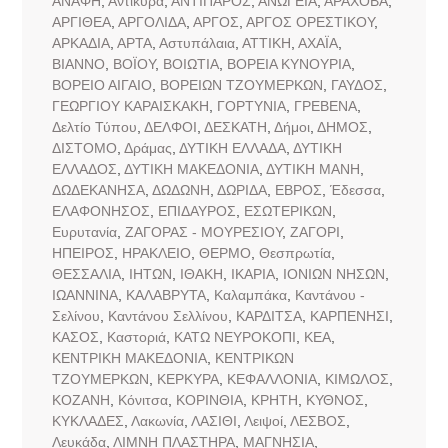
ΑΝΑΦΗ
,
Αντίκυρα
,
ΑΝΤΙΠΑΡΟΣ
,
ΑΝΩΓΕΙΑ
,
ΑΡΑΧΟΒΑ
,
ΑΡΓΙΘΕΑ
,
ΑΡΓΟΛΙΔΑ
,
ΑΡΓΟΣ
,
ΑΡΓΟΣ ΟΡΕΣΤΙΚΟΥ
,
ΑΡΚΑΔΙΑ
,
ΑΡΤΑ
,
Αστυπάλαια
,
ΑΤΤΙΚΗ
,
ΑΧΑΪΑ
,
ΒΙΑΝΝΟ
,
ΒΟΪΟΥ
,
ΒΟΙΩΤΙΑ
,
ΒΟΡΕΙΑ ΚΥΝΟΥΡΙΑ
,
ΒΟΡΕΙΟ ΑΙΓΑΙΟ
,
ΒΟΡΕΙΩΝ ΤΖΟΥΜΕΡΚΩΝ
,
ΓΑΥΔΟΣ
,
ΓΕΩΡΓΙΟΥ ΚΑΡΑΙΣΚΑΚΗ
,
ΓΟΡΤΥΝΙΑ
,
ΓΡΕΒΕΝΑ
,
Δελτίο Τύπου
,
ΔΕΛΦΟΙ
,
ΔΕΣΚΑΤΗ
,
Δήμοι
,
ΔΗΜΟΣ
,
ΔΙΣΤΟΜΟ
,
Δράμας
,
ΔΥΤΙΚΗ ΕΛΛΑΔΑ
,
ΔΥΤΙΚΗ
ΕΛΛΑΔΟΣ
,
ΔΥΤΙΚΗ ΜΑΚΕΔΟΝΙΑ
,
ΔΥΤΙΚΗ ΜΑΝΗ
,
ΔΩΔΕΚΑΝΗΣΑ
,
ΔΩΔΩΝΗ
,
ΔΩΡΙΔΑ
,
ΕΒΡΟΣ
,
Έδεσσα
,
ΕΛΑΦΟΝΗΣΟΣ
,
ΕΠΙΔΑΥΡΟΣ
,
ΕΣΩΤΕΡΙΚΩΝ
,
Ευρυτανία
,
ΖΑΓΟΡΑΣ - ΜΟΥΡΕΣΙΟΥ
,
ΖΑΓΟΡΙ
,
ΗΠΕΙΡΟΣ
,
ΗΡΑΚΛΕΙΟ
,
ΘΕΡΜΟ
,
Θεσπρωτία
,
ΘΕΣΣΑΛΙΑ
,
ΙΗΤΩΝ
,
ΙΘΑΚΗ
,
ΙΚΑΡΙΑ
,
ΙΟΝΙΩΝ ΝΗΣΩΝ
,
ΙΩΑΝΝΙΝΑ
,
ΚΑΛΑΒΡΥΤΑ
,
Καλαμπάκα
,
Καντάνου -
Σελίνου
,
Καντάνου Σελλίνου
,
ΚΑΡΔΙΤΣΑ
,
ΚΑΡΠΕΝΗΣΙ
,
ΚΑΣΟΣ
,
Καστοριά
,
ΚΑΤΩ ΝΕΥΡΟΚΟΠΙ
,
ΚΕΑ
,
ΚΕΝΤΡΙΚΗ ΜΑΚΕΔΟΝΙΑ
,
ΚΕΝΤΡΙΚΩΝ
ΤΖΟΥΜΕΡΚΩΝ
,
ΚΕΡΚΥΡΑ
,
ΚΕΦΑΛΛΟΝΙΑ
,
ΚΙΜΩΛΟΣ
,
ΚΟΖΑΝΗ
,
Κόνιτσα
,
ΚΟΡΙΝΘΙΑ
,
ΚΡΗΤΗ
,
ΚΥΘΝΟΣ
,
ΚΥΚΛΑΔΕΣ
,
Λακωνία
,
ΛΑΣΙΘΙ
,
Λειψοί
,
ΛΕΣΒΟΣ
,
Λευκάδα
,
ΛΙΜΝΗ ΠΛΑΣΤΗΡΑ
,
ΜΑΓΝΗΣΙΑ
,