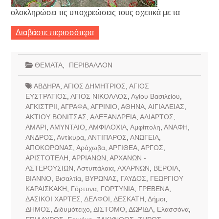
ολοκληρώσει τις υποχρεώσεις τους σχετικά με τα
Διαβάστε περισσότερα
ΘΕΜΑΤΑ
,
ΠΕΡΙΒΑΛΛΟΝ
ΑΒΔΗΡΑ
,
ΑΓΙΟΣ ΔΗΜΗΤΡΙΟΣ
,
ΑΓΙΟΣ
ΕΥΣΤΡΑΤΙΟΣ
,
ΑΓΙΟΣ ΝΙΚΟΛΑΟΣ
,
Αγίου Βασιλείου
,
ΑΓΚΙΣΤΡΙΙ
,
ΑΓΡΑΦΑ
,
ΑΓΡΙΝΙΟ
,
ΑΘΗΝΑ
,
ΑΙΓΙΑΛΕΙΑΣ
,
ΑΚΤΙΟΥ ΒΟΝΙΤΣΑΣ
,
ΑΛΕΞΑΝΔΡΕΙΑ
,
ΑΛΙΑΡΤΟΣ
,
ΑΜΑΡΙ
,
ΑΜΥΝΤΑΙΟ
,
ΑΜΦΙΛΟΧΙΑ
,
Αμφίπολη
,
ΑΝΑΦΗ
,
ΑΝΔΡΟΣ
,
Αντίκυρα
,
ΑΝΤΙΠΑΡΟΣ
,
ΑΝΩΓΕΙΑ
,
ΑΠΟΚΟΡΩΝΑΣ
,
Αράχωβα
,
ΑΡΓΙΘΕΑ
,
ΑΡΓΟΣ
,
ΑΡΙΣΤΟΤΕΛΗ
,
ΑΡΡΙΑΝΩΝ
,
ΑΡΧΑΝΩΝ -
ΑΣΤΕΡΟΥΣΙΩΝ
,
Αστυπάλαια
,
ΑΧΑΡΝΩΝ
,
ΒΕΡΟΙΑ
,
ΒΙΑΝΝΟ
,
Βισαλτία
,
ΒΥΡΩΝΑΣ
,
ΓΑΥΔΟΣ
,
ΓΕΩΡΓΙΟΥ
ΚΑΡΑΙΣΚΑΚΗ
,
Γόρτυνα
,
ΓΟΡΤΥΝΙΑ
,
ΓΡΕΒΕΝΑ
,
ΔΑΣΙΚΟΙ ΧΑΡΤΕΣ
,
ΔΕΛΦΟΙ
,
ΔΕΣΚΑΤΗ
,
Δήμοι
,
ΔΗΜΟΣ
,
Διδυμότειχο
,
ΔΙΣΤΟΜΟ
,
ΔΩΡΙΔΑ
,
Ελασσόνα
,