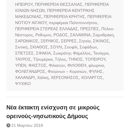
ΗΠΕΙΡΟΥ
,
ΠΕΡΙΦΕΡΕΙΑ ΘΕΣΣΑΛΙΑΣ
,
ΠΕΡΙΦΕΡΕΙΑ
ΙΟΝΙΩΝ ΝΗΣΩΝ
,
ΠΕΡΙΦΕΡΕΙΑ ΚΕΝΤΡΙΚΗΣ
ΜΑΚΕΔΟΝΙΑΣ
,
ΠΕΡΙΦΕΡΕΙΑ ΚΡΗΤΗΣ
,
ΠΕΡΙΦΕΡΕΙΑ
ΝΟΤΙΟΥ ΑΙΓΑΙΟΥ
,
περιφέρεια Πελοποννήσου
,
ΠΕΡΙΦΕΡΕΙΑ ΣΤΕΡΕΑΣ ΕΛΛΑΔΑΣ
,
ΠΡΕΣΠΕΣ
,
Πύλου-
Νέστορος
,
Ρεθυμνο
,
ΡΟΔΟΣ
,
ΣΑΛΑΜΙΝΑ
,
Σαμοθράκη
,
ΣΑΡΩΝΙΚΟΣ
,
ΣΕΡΙΦΟΣ
,
ΣΕΡΡΕΣ
,
Σητεία
,
ΣΙΚΙΝΟΣ
,
Σιντική
,
ΣΚΙΑΘΟΣ
,
ΣΟΥΛΙ
,
Σουφλί
,
Σοφάδων
,
ΣΠΕΤΣΕΣ
,
ΣΦΑΚΙΑ
,
Σωκράτης Φάμελλος
,
Τανάγρα
,
ΤΑΥΡΟΣ
,
Τζουμέρκα
,
Τήλος
,
ΤΗΝΟΣ
,
ΤΟΠΕΙΡΟΥ
,
ΥΠΕΝ
,
ΦΑΙΣΤΟΣ
,
Φιλιατών
,
ΦΙΛΟΘΕΗ
,
φλωρινα
,
ΦΟΛΕΓΑΝΔΡΟΣ
,
Φούρνων – Κορσεών
,
ΦΥΛΗΣ
,
ΧΑΛΑΝΔΡΙ
,
Χάλκη
,
ΧΕΡΣΟΝΗΣΟΣ
,
ΧΟΛΑΡΓΟΣ
,
ΨΥΧΙΚΟ
Νέα έκτακτη ενίσχυση σε μικρούς
ορεινούς-νησωτικούς Δήμους
21 Μαρτίου 2018