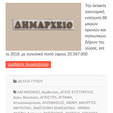
Την έκτακτη
οικονομική
ενίσχυση 88
μικρών
ορεινών και
νησιωτικών
Δήμων της
χώρας, για
το 2018, με συνολικό ποσό ύψους 20.597.000
Διαβάστε περισσότερα
ΔΕΛΤΙΑ ΤΥΠΟΥ
ΑΑΓΑΘΟΝΗΣΙ
,
Αγαθονήσι
,
ΑΓΙΟΣ ΕΥΣΤΡΑΤΙΟΣ
,
Αγίου Βασιλείου
,
ΑΓΚΙΣΤΡΙΙ
,
ΑΓΡΑΦΑ
,
Αιτωλοακαρνανία
,
ΑΛΟΝΝΗΣΟΣ
,
ΑΜΑΡΙ
,
ΑΜΟΡΓΟΣ
,
ΑΜΥΝΤΑΙΟ
,
ΑΝΑΤΟΛΙΚΗ ΜΑΚΕΔΟΝΙΑ - ΘΡΑΚΗ
,