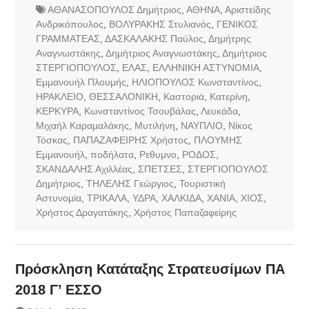
ΑΘΑΝΑΣΟΠΟΥΛΟΣ Δημήτριος
,
ΑΘΗΝΑ
,
Αριστείδης
Ανδρικόπουλος
,
ΒΟΛΥΡΑΚΗΣ Στυλιανός
,
ΓΕΝΙΚΟΣ
ΓΡΑΜΜΑΤΕΑΣ
,
ΔΑΣΚΑΛΑΚΗΣ Παύλος
,
Δημήτρης
Αναγνωστάκης
,
Δημήτριος Αναγνωστάκης
,
Δημήτριος
ΣΤΕΡΓΙΟΠΟΥΛΟΣ
,
ΕΛΑΣ
,
ΕΛΛΗΝΙΚΗ ΑΣΤΥΝΟΜΙΑ
,
Εμμανουήλ Πλουμής
,
ΗΛΙΟΠΟΥΛΟΣ Κωνσταντίνος
,
ΗΡΑΚΛΕΙΟ
,
ΘΕΣΣΑΛΟΝΙΚΗ
,
Καστοριά
,
Κατερίνη
,
ΚΕΡΚΥΡΑ
,
Κωνσταντίνος Τσουβάλας
,
Λευκάδα
,
Μιχαήλ Καραμαλάκης
,
Μυτιλήνη
,
ΝΑΥΠΛΙΟ
,
Νίκος
Τόσκας
,
ΠΑΠΑΖΑΦΕΙΡΗΣ Χρήστος
,
ΠΛΟΥΜΗΣ
Εμμανουήλ
,
ποδήλατα
,
Ρεθυμνο
,
ΡΟΔΟΣ
,
ΣΚΑΝΔΑΛΗΣ Αχιλλέας
,
ΣΠΕΤΣΕΣ
,
ΣΤΕΡΓΙΟΠΟΥΛΟΣ
Δημήτριος
,
ΤΗΛΕΛΗΣ Γεώργιος
,
Τουριστική
Αστυνομία
,
ΤΡΙΚΑΛΑ
,
ΥΔΡΑ
,
ΧΑΛΚΙΔΑ
,
ΧΑΝΙΑ
,
ΧΙΟΣ
,
Χρήστος Δραγατάκης
,
Χρήστος Παπαζαφείρης
Πρόσκληση Κατάταξης Στρατευσίμων ΠA
2018 Γ’ ΕΣΣΟ