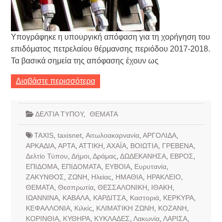
Υπογράφηκε η υπουργική απόφαση για τη χορήγηση του
επιδόματος πετρελαίου θέρμανσης περιόδου 2017-2018.
Τα βασικά σημεία της απόφασης έχουν ως
Διαβάστε περισσότερα
ΔΕΛΤΙΑ ΤΥΠΟΥ
,
ΘΕΜΑΤΑ
TAXIS
,
taxisnet
,
Αιτωλοακαρνανία
,
ΑΡΓΟΛΙΔΑ
,
ΑΡΚΑΔΙΑ
,
ΑΡΤΑ
,
ΑΤΤΙΚΗ
,
ΑΧΑΪΑ
,
ΒΟΙΩΤΙΑ
,
ΓΡΕΒΕΝΑ
,
Δελτίο Τύπου
,
Δήμοι
,
Δράμας
,
ΔΩΔΕΚΑΝΗΣΑ
,
ΕΒΡΟΣ
,
ΕΠΙΔΟΜΑ
,
ΕΠΙΔΟΜΑΤΑ
,
ΕΥΒΟΙΑ
,
Ευρυτανία
,
ΖΑΚΥΝΘΟΣ
,
ΖΩΝΗ
,
Ηλείας
,
ΗΜΑΘΙΑ
,
ΗΡΑΚΛΕΙΟ
,
ΘΕΜΑΤΑ
,
Θεσπρωτία
,
ΘΕΣΣΑΛΟΝΙΚΗ
,
ΙΘΑΚΗ
,
ΙΩΑΝΝΙΝΑ
,
ΚΑΒΑΛΑ
,
ΚΑΡΔΙΤΣΑ
,
Καστοριά
,
ΚΕΡΚΥΡΑ
,
ΚΕΦΑΛΛΟΝΙΑ
,
Κιλκίς
,
ΚΛΙΜΑΤΙΚΗ ΖΩΝΗ
,
ΚΟΖΑΝΗ
,
ΚΟΡΙΝΘΙΑ
,
ΚΥΘΗΡΑ
,
ΚΥΚΛΑΔΕΣ
,
Λακωνία
,
ΛΑΡΙΣΑ
,