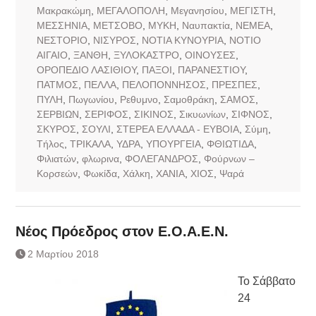
Μακρακώμη
,
ΜΕΓΑΛΟΠΟΛΗ
,
Μεγανησίου
,
ΜΕΓΙΣΤΗ
,
ΜΕΣΣΗΝΙΑ
,
ΜΕΤΣΟΒΟ
,
ΜΥΚΗ
,
Ναυπακτία
,
ΝΕΜΕΑ
,
ΝΕΣΤΟΡΙΟ
,
ΝΙΣΥΡΟΣ
,
ΝΟΤΙΑ ΚΥΝΟΥΡΙΑ
,
ΝΟΤΙΟ
ΑΙΓΑΙΟ
,
ΞΑΝΘΗ
,
ΞΥΛΟΚΑΣΤΡΟ
,
ΟΙΝΟΥΣΕΣ
,
ΟΡΟΠΕΔΙΟ ΛΑΣΙΘΙΟΥ
,
ΠΑΞΟΙ
,
ΠΑΡΑΝΕΣΤΙΟΥ
,
ΠΑΤΜΟΣ
,
ΠΕΛΛΑ
,
ΠΕΛΟΠΟΝΝΗΣΟΣ
,
ΠΡΕΣΠΕΣ
,
ΠΥΛΗ
,
Πωγωνίου
,
Ρεθυμνο
,
Σαμοθράκη
,
ΣΑΜΟΣ
,
ΣΕΡΒΙΩΝ
,
ΣΕΡΙΦΟΣ
,
ΣΙΚΙΝΟΣ
,
Σικυωνίων
,
ΣΙΦΝΟΣ
,
ΣΚΥΡΟΣ
,
ΣΟΥΛΙ
,
ΣΤΕΡΕΑ ΕΛΛΑΔΑ - ΕΥΒΟΙΑ
,
Σύμη
,
Τήλος
,
ΤΡΙΚΑΛΑ
,
ΥΔΡΑ
,
ΥΠΟΥΡΓΕΙΑ
,
ΦΘΙΩΤΙΔΑ
,
Φιλιατών
,
φλωρινα
,
ΦΟΛΕΓΑΝΔΡΟΣ
,
Φούρνων –
Κορσεών
,
Φωκίδα
,
Χάλκη
,
ΧΑΝΙΑ
,
ΧΙΟΣ
,
Ψαρά
Νέος Πρόεδρος στον Ε.Ο.Α.Ε.Ν.
2 Μαρτίου 2018
Το Σάββατο
24