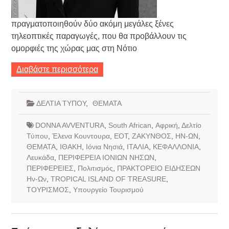
πραγματοποιηθούν δύο ακόμη μεγάλες ξένες
τηλεοπτικές παραγωγές, που θα προβάλλουν τις
ομορφιές της χώρας μας στη Νότιο
Διαβάστε περισσότερα
ΔΕΛΤΙΑ ΤΥΠΟΥ
,
ΘΕΜΑΤΑ
DONNA AVVENTURA
,
South African
,
Αφρική
,
Δελτίο
Τύπου
,
Έλενα Κουντουρα
,
ΕΟΤ
,
ΖΑΚΥΝΘΟΣ
,
ΗΝ-ΩΝ
,
ΘΕΜΑΤΑ
,
ΙΘΑΚΗ
,
Ιόνια Νησιά
,
ΙΤΑΛΙΑ
,
ΚΕΦΑΛΛΟΝΙΑ
,
Λευκάδα
,
ΠΕΡΙΦΕΡΕΙΑ ΙΟΝΙΩΝ ΝΗΣΩΝ
,
ΠΕΡΙΦΕΡΕΙΕΣ
,
Πολιτισμός
,
ΠΡΑΚΤΟΡΕΙΟ ΕΙΔΗΣΕΩΝ
Ην-Ων
,
ΤROPICAL ISLAND OF TREASURE
,
ΤΟΥΡΙΣΜΟΣ
,
Υπουργείο Τουρισμού