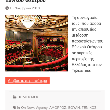
Εθνικού Θεάτρου
Κατάργηση βιβλιαρίων Υγείας
Ημερήσιο Δελτίο Τιμών
15 Νοεμβρίου 2018
Συναλλάγματος &
Τη συνεργασία
Τραπεζογραμματίων 7-3-2019
Ημερήσιο Δελτίο Τιμών
τους, που αφορά
Συναλλάγματος &
την απευθείας
Τραπεζογραμματίων 4-3-2019
μετάδοση
Κάθοδος αγροτών
παραστάσεων του
Δικαιοσύνη
Εθνικού Θεάτρου
Προστασία χωρικών υδάτων
σε ακριτικές
περιοχές της
Ελλάδας από τον
Τηλεοπτικό
Διαβάστε περισσότερα
ΠΟΛΙΤΙΣΜΟΣ
In-On News Agency
,
ΑΜΟΡΓΟΣ
,
ΒΟΥΛΗ
,
ΓΕΝΙΚΟΣ