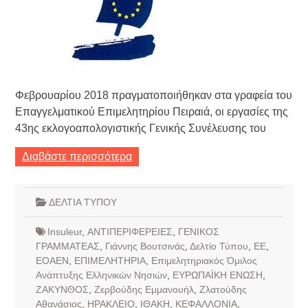
Φεβρουαρίου 2018 πραγματοποιήθηκαν στα γραφεία του
Επαγγελματικού Επιμελητηρίου Πειραιά, οι εργασίες της
43ης εκλογοαπολογιστικής Γενικής Συνέλευσης του
Διαβάστε περισσότερα
ΔΕΛΤΙΑ ΤΥΠΟΥ
Insuleur
,
ΑΝΤΙΠΕΡΙΦΕΡΕΙΕΣ
,
ΓΕΝΙΚΟΣ
ΓΡΑΜΜΑΤΕΑΣ
,
Γιάννης Βουτσινάς
,
Δελτίο Τύπου
,
ΕΕ
,
ΕΟΑΕΝ
,
ΕΠΙΜΕΛΗΤΗΡΙΑ
,
Επιμελητηριακός Όμιλος
Ανάπτυξης Ελληνικών Νησιών
,
ΕΥΡΩΠΑΪΚΗ ΕΝΩΣΗ
,
ΖΑΚΥΝΘΟΣ
,
Ζερβούδης Εμμανουήλ
,
Ζλατούδης
Αθανάσιος
,
ΗΡΑΚΛΕΙΟ
,
ΙΘΑΚΗ
,
ΚΕΦΑΛΛΟΝΙΑ
,