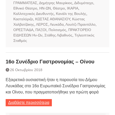
ΓΡΑΜΜΑΤΕΑΣ
,
Δημήτρης Μαυρίκιος
,
Διδυμότειχο
,
Εθνικό Θέατρο
,
ΗΝ-ΩΝ
,
Θέατρο
,
ΙΚΑΡΙΑ
,
Καλλιτεχνικός Διευθυντής
,
Κανάλι της Βουλής
,
Καστελόριζο
,
ΚΩΣΤΑΣ ΑΘΑΝΑΣΙΟΥ
,
Κώστας
Χαλβατζάκης
,
ΛΕΡΟΣ
,
Λευκάδα
,
Λουίτζι Πιραντέλλο
,
ΟΡΕΣΤΙΑΔΑ
,
ΠΑΞΟΙ
,
Πολιτισμός
,
ΠΡΑΚΤΟΡΕΙΟ
ΕΙΔΗΣΕΩΝ Ην-Ων
,
Στάθης Λιβαθινός
,
Τηλεοπτικός
Σταθμός
16ο Συνέδριο Γαστρονομίας – Οίνου
26 Οκτωβρίου 2018
Εξαιρετικά ουσιαστική ήταν η παρουσία του Δήμου
Λευκάδας στο 16ο Ευρωπαϊκό Συνέδριο Γαστρονομίας
και Οίνου, που πραγματοποιήθηκε για πρώτη φορά
Διαβάστε περισσότερα