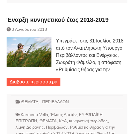
Έναρξη κυνηγετικού έτος 2018-2019
3 Αυγούστου 2018
Υπεγράφει στις 31 Ιουλίου 2018
από τον Αναπληρωτή Υπουργό
Περιβάλλοντος και Ενέργειας,
Σωκράτη Φάμελλο, η απόφαση
«Ρυθμίσεις θήρας για την
Διαβάστε περισσότερα
ΘΕΜΑΤΑ
,
ΠΕΡΙΒΑΛΛΟΝ
Karmenu Vella
,
Έλους Αρτζάν
,
ΕΥΡΩΠΑΪΚΗ
ΕΠΙΤΡΟΠΗ
,
ΘΕΜΑΤΑ
,
ΚΥΑ
,
κυνηγετική περίοδος
,
λίμνη Δοϊράνης
,
Περιβάλλον
,
Ρυθμίσεις θήρας για την
κυνηγετική περίοδο 2018-2019
,
Σωκράτης Φάμελλος
,