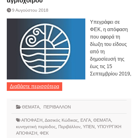
αγριόχοιρου
Τράπεζας- ΕΚΤ
Κατάργηση βιβλιαρίων Υγείας
9 Αυγούστου 2018
Ημερήσιο Δελτίο Τιμών
Υπεγράφει σε
Συναλλάγματος &
Τραπεζογραμματίων 7-3-2019
ΦΕΚ, η απόφαση
Ημερήσιο Δελτίο Τιμών
που αφορά τη
Συναλλάγματος &
δίωξη του είδους
Τραπεζογραμματίων 4-3-2019
από τη
Κάθοδος αγροτών
δημοσίευσή της
Δικαιοσύνη
έως τις 15
Σεπτεμβρίου 2019,
Διαβάστε περισσότερα
ΘΕΜΑΤΑ
,
ΠΕΡΙΒΑΛΛΟΝ
ΑΠΟΦΑΣΗ
,
Δασικός Κώδικας
,
ΕΛΓΑ
,
ΘΕΜΑΤΑ
,
κυνηγετική περίοδος
,
Περιβάλλον
,
ΥΠΕΝ
,
ΥΠΟΥΡΓΙΚΗ
ΑΠΟΦΑΣΗ
,
ΦΕΚ