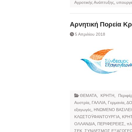
Αγροτικής Ανάπτυξης
,
υπουργε
Αρνητική Πορεία Κ
5 Απριλίου 2018
ΘΕΜΑΤΑ
,
ΚΡΗΤΗ
,
Περιφέρ
Αυστρία
,
ΓΑΛΛΙΑ
,
Γερμανία
,
ΔΟ
εξαγωγές
,
ΗΝΩΜΕΝΟ ΒΑΣΙΛΕ
ΚΛΩΣΤΟΫΦΑΝΤΟΥΡΓΙΑ
,
ΚΡΗ
ΟΛΛΑΝΔΙΑ
,
ΠΕΡΙΦΕΡΕΙΕΣ
,
πλ
ΣΕΚ
,
ΣΥΝΔΕΣΜΟΣ ΕΞΑΓΩΓΕ