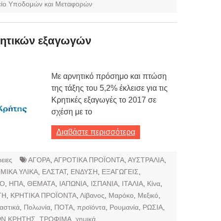
ίο Υποδομών και Μεταφορών
ρητικών εξαγωγών
Με αρνητικό πρόσημο και πτώση
της τάξης του 5,2% έκλεισε για τις
Κρητικές εξαγωγές το 2017 σε
σχέση με το
Διαβάστε περισσότερα
ειες
ΑΓΟΡΑ
,
ΑΓΡΟΤΙΚΑ ΠΡΟΪΟΝΤΑ
,
ΑΥΣΤΡΑΛΙΑ
,
ΜΙΚΑ ΥΛΙΚΑ
,
ΕΛΣΤΑΤ
,
ΕΝΔΥΣΗ
,
ΕΞΑΓΩΓΕΙΣ
,
ΙΟ
,
ΗΠΑ
,
ΘΕΜΑΤΑ
,
ΙΑΠΩΝΙΑ
,
ΙΣΠΑΝΙΑ
,
ΙΤΑΛΙΑ
,
Κίνα
,
ΤΗ
,
ΚΡΗΤΙΚΑ ΠΡΟΪΟΝΤΑ
,
Λίβανος
,
Μαρόκο
,
Μεξικό
,
αστικά
,
Πολωνία
,
ΠΟΤΑ
,
προϊόντα
,
Ρουμανία
,
ΡΩΣΙΑ
,
ΩΝ ΚΡΗΤΗΣ
,
ΤΡΟΦΙΜΑ
,
χημικά