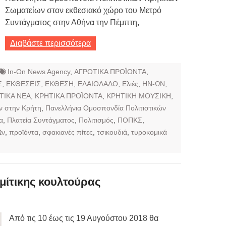
Σωματείων στον εκθεσιακό χώρο του Μετρό
Συντάγματος στην Αθήνα την Πέμπτη,
Διαβάστε περισσότερα
In-On News Agency
,
ΑΓΡΟΤΙΚΑ ΠΡΟΪΟΝΤΑ
,
Σ
,
ΕΚΘΕΣΕΙΣ
,
ΕΚΘΕΣΗ
,
ΕΛΑΙΟΛΑΔΟ
,
Ελιές
,
ΗΝ-ΩΝ
,
ΤΙΚΑ ΝΕΑ
,
ΚΡΗΤΙΚΑ ΠΡΟΪΟΝΤΑ
,
ΚΡΗΤΙΚΗ ΜΟΥΣΙΚΗ
,
ων στην Κρήτη
,
Πανελλήνια Ομοσπονδία Πολιτιστικών
α
,
Πλατεία Συντάγματος
,
Πολιτισμός
,
ΠΟΠΚΣ
,
Ων
,
προϊόντα
,
σφακιανές πίτες
,
τσικουδιά
,
τυροκομικά
μίτικης κουλτούρας
Από τις 10 έως τις 19 Αυγούστου 2018 θα