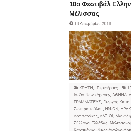
Ημερήσιο Δελτίο 
10ο Φεστιβάλ Ελλην
Συναλλάγματος &
Μέλισσας
Τραπεζογραμματί
Ημερήσιο Δελτίο 
13 Δεκεμβρίου 2018
Συναλλάγματος &
Τραπεζογραμματί
Κάθοδος αγροτώ
Δικαιοσύνη
ΚΡΗΤΗ
,
Περιφέρειες
1
In-On News Agency
,
ΑΘΗΝΑ
,
Α
ΓΡΑΜΜΑΤΕΑΣ
,
Γιώργος Καπε
Σωτηροπούλου
,
ΗΝ-ΩΝ
,
ΗΡΑΚ
Λεονταράκης
,
ΛΑΣΙΘΙ
,
Μανώλη
Σύλλογοι Ελλάδας
,
Μελισσοκομ
Καρχιμάκης
,
Νίκος Αντώνογλο