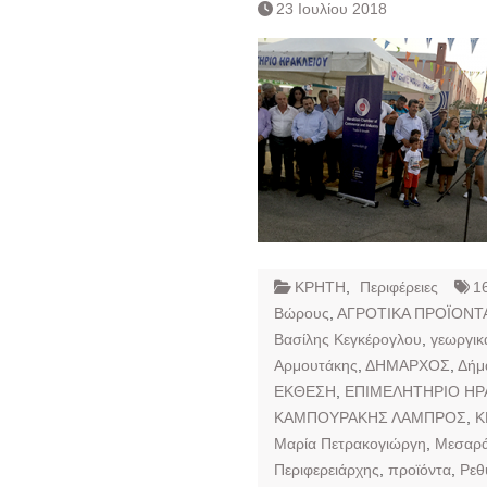
23 Ιουλίου 2018
ΚΡΗΤΗ
,
Περιφέρειες
1
Βώρους
,
ΑΓΡΟΤΙΚΑ ΠΡΟΪΟΝΤ
Βασίλης Κεγκέρογλου
,
γεωργικ
Αρμουτάκης
,
ΔΗΜΑΡΧΟΣ
,
Δήμ
ΕΚΘΕΣΗ
,
ΕΠΙΜΕΛΗΤΗΡΙΟ ΗΡ
ΚΑΜΠΟΥΡΑΚΗΣ ΛΑΜΠΡΟΣ
,
Κ
Μαρία Πετρακογιώργη
,
Μεσαρ
Περιφερειάρχης
,
προϊόντα
,
Ρεθ