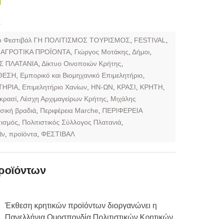
ο Φεστιβάλ ΓΗ ΠΟΛΙΤΙΣΜΟΣ ΤΟΥΡΙΣΜΟΣ
,
FESTIVAL
,
,
ΑΓΡΟΤΙΚΑ ΠΡΟΪΟΝΤΑ
,
Γιώργος Μοτάκης
,
Δήμοι
,
 ΠΛΑΤΑΝΙΑ
,
Δίκτυο Οινοποιών Κρήτης
,
ΘΕΣΗ
,
Εμπορικό και Βιομηχανικό Επιμελητήριο
,
ΤΗΡΙΑ
,
Επιμελητήριο Χανίων
,
ΗΝ-ΩΝ
,
ΚΡΑΣΙ
,
ΚΡΗΤΗ
,
 κρασί
,
Λέσχη Αρχιμαγείρων Κρήτης
,
Μιχάλης
σική βραδιά
,
Περιφέρεια Marche
,
ΠΕΡΙΦΕΡΕΙΑ
τισμός
,
Πολιτιστικός Σύλλογος Πλατανιά
,
Ων
,
προϊόντα
,
ΦΕΣΤΙΒΑΛ
ροϊόντων
Έκθεση κρητικών προϊόντων διοργανώνει η
Πανελλήνια Ομοσπονδία Πολιτιστικών Κρητικών