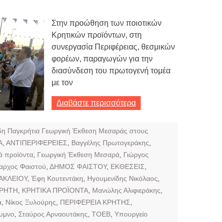
Στην προώθηση των ποιοτικών
Κρητικών προϊόντων, στη
συνεργασία Περιφέρειας, θεσμικών
φορέων, παραγωγών για την
διασύνδεση του πρωτογενή τομέα
με τον
Διαβάστε περισσότερα
6η Παγκρήτια Γεωργική Έκθεση Μεσαράς στους
Α
,
ΑΝΤΙΠΕΡΙΦΕΡΕΙΕΣ
,
Βαγγέλης Πρωτογεράκης
,
ά προϊόντα
,
Γεωργική Έκθεση Μεσαρά
,
Γιώργος
αρχος Φαιστού
,
ΔΗΜΟΣ ΦΑΙΣΤΟΥ
,
ΕΚΘΕΣΕΙΣ
,
ΑΚΛΕΙΟΥ
,
Έφη Κουτεντάκη
,
Ηγουμενίδης Νικόλαος
,
ΡΗΤΗ
,
ΚΡΗΤΙΚΑ ΠΡΟΪΟΝΤΑ
,
Μανώλης Αλιφιεράκης
,
ά
,
Νίκος Ξυλούρης
,
ΠΕΡΙΦΕΡΕΙΑ ΚΡΗΤΗΣ
,
υμνο
,
Σταύρος Αρναουτάκης
,
ΤΟΕΒ
,
Υπουργείο