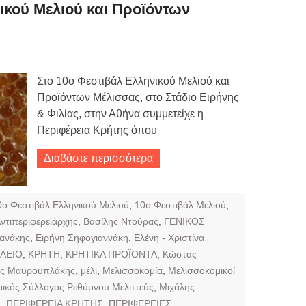
Τιμών
ικού Μελιού και Προϊόντων
ων 7-3-2019
Τιμών
Στο 10ο Φεστιβάλ Ελληνικού Μελιού και
ων 4-3-2019
Προϊόντων Μέλισσας, στο Στάδιο Ειρήνης
ν
& Φιλίας, στην Αθήνα συμμετείχε η
Περιφέρεια Κρήτης όπου
Διαβάστε περισσότερα
0ο Φεστιβάλ Ελληνικού Μελιού
,
10ο Φεστιβάλ Μελιού
,
ντιπεριφερειάρχης
,
Βασίλης Ντούρας
,
ΓΕΝΙΚΟΣ
τανάκης
,
Ειρήνη Σηφογιαννάκη
,
Ελένη - Χριστίνα
ΛΕΙΟ
,
ΚΡΗΤΗ
,
ΚΡΗΤΙΚΑ ΠΡΟΪΟΝΤΑ
,
Κώστας
ς Μαυρουπλάκης
,
μέλι
,
Μελισσοκομία
,
Μελισσοκομικοί
ικός Σύλλογος Ρεθύμνου Μελιττεύς
,
Μιχάλης
υ
,
ΠΕΡΙΦΕΡΕΙΑ ΚΡΗΤΗΣ
,
ΠΕΡΙΦΕΡΕΙΕΣ
,