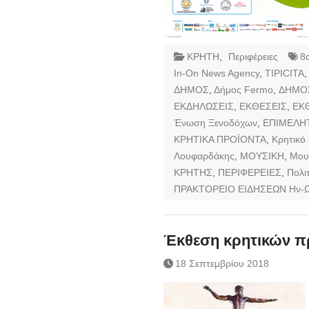
ΚΡΗΤΗ
,
Περιφέρειες
8
In-On News Agency
,
TIPICITA
ΔΗΜΟΣ
,
Δήμος Fermo
,
ΔΗΜΟΣ
ΕΚΔΗΛΩΣΕΙΣ
,
ΕΚΘΕΣΕΙΣ
,
ΕΚ
Ένωση Ξενοδόχων
,
ΕΠΙΜΕΛΗ
ΚΡΗΤΙΚΑ ΠΡΟΪΟΝΤΑ
,
Κρητικό
Λουφαρδάκης
,
ΜΟΥΣΙΚΗ
,
Μου
ΚΡΗΤΗΣ
,
ΠΕΡΙΦΕΡΕΙΕΣ
,
Πολι
ΠΡΑΚΤΟΡΕΙΟ ΕΙΔΗΣΕΩΝ Ην-
Έκθεση κρητικών π
18 Σεπτεμβρίου 2018