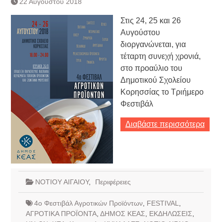
22 Αυγούστου 2018
Τράπεζας- ΕΚΤ
Κατάργηση βιβλιαρίων Υγείας
Στις 24, 25 και 26
Ημερήσιο Δελτίο Τιμών
Αυγούστου
Συναλλάγματος &
διοργανώνεται, για
Τραπεζογραμματίων 7-3-2019
τέταρτη συνεχή χρονιά,
Ημερήσιο Δελτίο Τιμών
Συναλλάγματος &
στο προαύλιο του
Τραπεζογραμματίων 4-3-2019
Δημοτικού Σχολείου
Κάθοδος αγροτών
Κορησσίας το Τριήμερο
Δικαιοσύνη
Φεστιβάλ
Διαβάστε περισσότερα
ΝΟΤΙΟΥ ΑΙΓΑΙΟΥ
,
Περιφέρειες
4ο Φεστιβάλ Αγροτικών Προϊόντων
,
FESTIVAL
,
ΑΓΡΟΤΙΚΑ ΠΡΟΪΟΝΤΑ
,
ΔΗΜΟΣ ΚΕΑΣ
,
ΕΚΔΗΛΩΣΕΙΣ
,