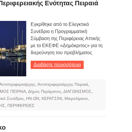
εριφερειακής Ενότητας Πειραιά
Εγκρίθηκε από το Ελεγκτικό
Συνέδριο η Προγραμματική
Σύμβαση της Περιφέρειας Αττικής
με το ΕΚΕΦΕ «Δημόκριτος» για τη
διερεύνηση του προβλήματος
Διαβάστε περισσότερα
Αντιπεριφερειάρχης
,
Αντιπεριφερειάρχης Πειραιά
,
ΜΟΣ ΠΕΙΡΑΙΑ
,
Δήμος Περάματος
,
ΔΙΑΓΩΝΙΣΜΟΣ
,
ικό Συνέδριο
,
ΗΝ-ΩΝ
,
ΚΕΡΑΤΣΙΝΙ
,
Μικρολίμανο
,
ΚΗΣ
,
ΠΕΡΙΦΕΡΕΙΕΣ
ko