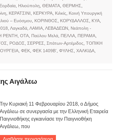
Εορδαία
,
Ηλιούπολη
,
ΘΕΜΑΤΑ
,
ΘΕΡΜΗΣ
,
ίνη
,
ΚΕΡΑΤΣΙΝΙ
,
ΚΕΡΚΥΡΑ
,
Κιλκίς
,
Κοινή Υπουργική
λιού – Ευόσμου
,
ΚΟΡΙΝΘΟΣ
,
ΚΟΡΥΔΑΛΛΟΣ
,
ΚΥΑ
,
2018
,
Λαγκαδά
,
ΛΑΜΙΑ
,
ΛΕΒΑΔΕΩΝ
,
Νεάπολη -
ΝΗ ΡΕΝΤΗ
,
ΟΤΑ
,
Παύλου Μελά
,
ΠΕΛΛΑ
,
ΠΕΡΑΜΑ
,
ΓΟΣ
,
ΡΟΔΟΣ
,
ΣΕΡΡΕΣ
,
Σπάτων-Αρτέμιδος
,
ΤΟΠΙΚΗ
ΟΥΡΓΕΙΑ
,
ΦΕΚ
,
ΦΕΚ 1409Β’
,
ΦΥΛΗΣ
,
ΧΑΛΚΙΔΑ
,
κης Αιγάλεω
Την Κυριακή 11 Φεβρουαρίου 2018, ο Δήμος
Αιγάλεω σε συνεργασία με την Ελληνική Εταιρεία
Παιγνιοθήκης εγκαινίασε την Παιγνιοθήκη
Αιγάλεω, που
Διαβάστε περισσότερα