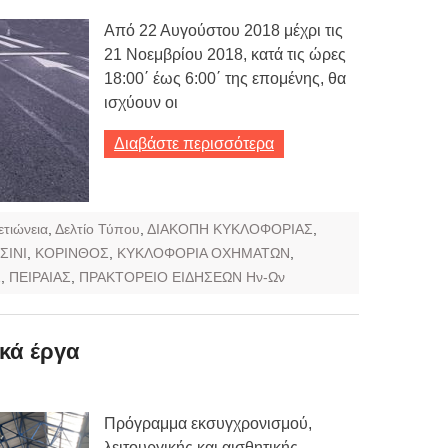
Από 22 Αυγούστου 2018 μέχρι τις
21 Νοεμβρίου 2018, κατά τις ώρες
18:00΄ έως 6:00΄ της επομένης, θα
ισχύουν οι
Διαβάστε περισσότερα
ετιώνεια
,
Δελτίο Τύπου
,
ΔΙΑΚΟΠΗ ΚΥΚΛΟΦΟΡΙΑΣ
,
ΣΙΝΙ
,
ΚΟΡΙΝΘΟΣ
,
ΚΥΚΛΟΦΟΡΙΑ ΟΧΗΜΑΤΩΝ
,
Σ
,
ΠΕΙΡΑΙΑΣ
,
ΠΡΑΚΤΟΡΕΙΟ ΕΙΔΗΣΕΩΝ Ην-Ων
ϊκά έργα
Πρόγραμμα εκσυγχρονισμού,
λειτουργικής και αισθητικής