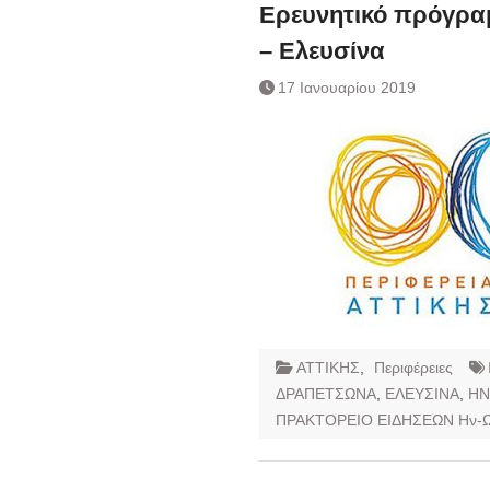
Ημερήσιο Δελτίο 
Ερευνητικό πρόγρα
Συναλλάγματος &
– Ελευσίνα
Τραπεζογραμματί
Ημερήσιο Δελτίο 
17 Ιανουαρίου 2019
Συναλλάγματος &
Τραπεζογραμματί
Κάθοδος αγροτώ
Δικαιοσύνη
ΑΤΤΙΚΗΣ
,
Περιφέρειες
ΔΡΑΠΕΤΣΩΝΑ
,
ΕΛΕΥΣΙΝΑ
,
ΗΝ
ΠΡΑΚΤΟΡΕΙΟ ΕΙΔΗΣΕΩΝ Ην-