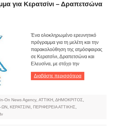
Τιμών
μμα για Κερατσίνι – Δραπετσώνα
ων 7-3-2019
Τιμών
Ένα ολοκληρωμένο ερευνητικό
ων 4-3-2019
πρόγραμμα για τη μελέτη και την
ν
παρακολούθηση της ατμόσφαιρας
σε Κερατσίνι, Δραπετσώνα και
Ελευσίνα, με στόχο την
Διαβάστε περισσότερα
In-On News Agency
,
ΑΤΤΙΚΗ
,
ΔΗΜΟΚΡΙΤΟΣ
,
-ΩΝ
,
ΚΕΡΑΤΣΙΝΙ
,
ΠΕΡΙΦΕΡΕΙΑ ΑΤΤΙΚΗΣ
,
Ων