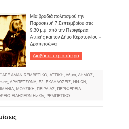
Μία βραδιά πολιτισμού την
Παρασκευή 7 Σεπτεμβρίου στις
9.30 μ.μ. από την Περιφέρεια
Αττικής και τον Δήμο Κερατσινίου –
Δραπετσώνα
Διαβάστε περισσότερα
CAFÉ AMAN REMBETIKO
,
ΑΤΤΙΚΗ
,
Δήμοι
,
ΔΗΜΟΣ
,
ώνας
,
ΔΡΑΠΕΤΣΩΝΑ
,
Ε2
,
ΕΚΔΗΛΩΣΕΙΣ
,
ΗΝ-ΩΝ
,
ΙΜΑΝΙΑ
,
ΜΟΥΣΙΚΗ
,
ΠΕΙΡΑΙΑΣ
,
ΠΕΡΙΦΕΡΕΙΑ
ΡΕΙΟ ΕΙΔΗΣΕΩΝ Ην-Ων
,
ΡΕΜΠΕΤΙΚΟ
ίσεις