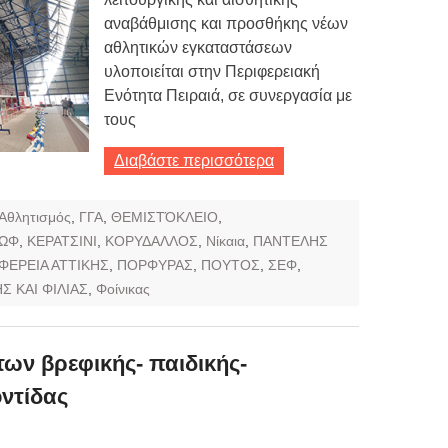
αναβάθμισης και προσθήκης νέων
αθλητικών εγκαταστάσεων
υλοποιείται στην Περιφερειακή
Ενότητα Πειραιά, σε συνεργασία με
τους
Διαβάστε περισσότερα
Αθλητισμός
,
ΓΓΑ
,
ΘΕΜΙΣΤΌΚΛΕΙΟ
,
ΡΩΦ
,
ΚΕΡΑΤΣΙΝΙ
,
ΚΟΡΥΔΑΛΛΟΣ
,
Νίκαια
,
ΠΑΝΤΕΛΗΣ
ΦΕΡΕΙΑ ΑΤΤΙΚΗΣ
,
ΠΟΡΦΥΡΑΣ
,
ΠΟΥΤΟΣ
,
ΣΕΦ
,
Σ ΚΑΙ ΦΙΛΙΑΣ
,
Φοίνικας
ων βρεφικής- παιδικής-
ντίδας