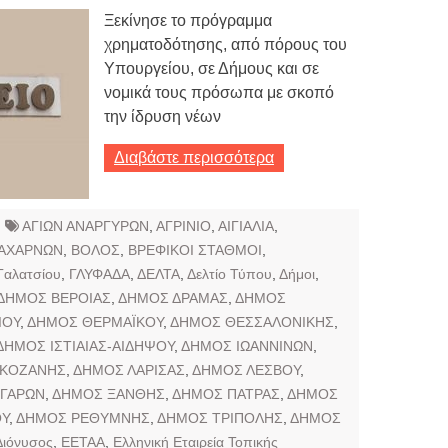
Ξεκίνησε το πρόγραμμα
χρηματοδότησης, από πόρους του
Υπουργείου, σε Δήμους και σε
νομικά τους πρόσωπα με σκοπό
την ίδρυση νέων
Διαβάστε περισσότερα
ΑΓΙΩΝ ΑΝΑΡΓΥΡΩΝ
,
ΑΓΡΙΝΙΟ
,
ΑΙΓΙΑΛΙΑ
,
ΑΧΑΡΝΩΝ
,
ΒΟΛΟΣ
,
ΒΡΕΦΙΚΟΙ ΣΤΑΘΜΟΙ
,
Γαλατσίου
,
ΓΛΥΦΑΔΑ
,
ΔΕΛΤΑ
,
Δελτίο Τύπου
,
Δήμοι
,
ΔΗΜΟΣ ΒΕΡΟΙΑΣ
,
ΔΗΜΟΣ ΔΡΑΜΑΣ
,
ΔΗΜΟΣ
ΙΟΥ
,
ΔΗΜΟΣ ΘΕΡΜΑΪΚΟΥ
,
ΔΗΜΟΣ ΘΕΣΣΑΛΟΝΙΚΗΣ
,
ΔΗΜΟΣ ΙΣΤΙΑΙΑΣ-ΑΙΔΗΨΟΥ
,
ΔΗΜΟΣ ΙΩΑΝΝΙΝΩΝ
,
 ΚΟΖΑΝΗΣ
,
ΔΗΜΟΣ ΛΑΡΙΣΑΣ
,
ΔΗΜΟΣ ΛΕΣΒΟΥ
,
ΓΑΡΩΝ
,
ΔΗΜΟΣ ΞΑΝΘΗΣ
,
ΔΗΜΟΣ ΠΑΤΡΑΣ
,
ΔΗΜΟΣ
ΟΥ
,
ΔΗΜΟΣ ΡΕΘΥΜΝΗΣ
,
ΔΗΜΟΣ ΤΡΙΠΟΛΗΣ
,
ΔΗΜΟΣ
Διόνυσος
,
ΕΕΤΑΑ
,
Ελληνική Εταιρεία Τοπικής