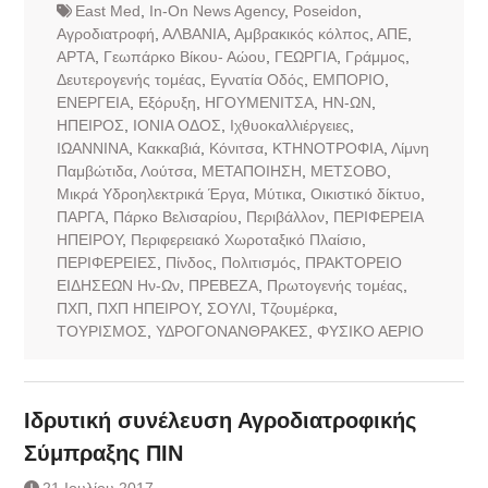
East Med
,
In-On News Agency
,
Poseidon
,
Αγροδιατροφή
,
ΑΛΒΑΝΙΑ
,
Αμβρακικός κόλπος
,
ΑΠΕ
,
ΑΡΤΑ
,
Γεωπάρκο Βίκου- Αώου
,
ΓΕΩΡΓΙΑ
,
Γράμμος
,
Δευτερογενής τομέας
,
Εγνατία Οδός
,
ΕΜΠΟΡΙΟ
,
ΕΝΕΡΓΕΙΑ
,
Εξόρυξη
,
ΗΓΟΥΜΕΝΙΤΣΑ
,
ΗΝ-ΩΝ
,
ΗΠΕΙΡΟΣ
,
ΙΟΝΙΑ ΟΔΟΣ
,
Ιχθυοκαλλιέργειες
,
ΙΩΑΝΝΙΝΑ
,
Κακκαβιά
,
Κόνιτσα
,
ΚΤΗΝΟΤΡΟΦΙΑ
,
Λίμνη
Παμβώτιδα
,
Λούτσα
,
ΜΕΤΑΠΟΙΗΣΗ
,
ΜΕΤΣΟΒΟ
,
Μικρά Υδροηλεκτρικά Έργα
,
Μύτικα
,
Οικιστικό δίκτυο
,
ΠΑΡΓΑ
,
Πάρκο Βελισαρίου
,
Περιβάλλον
,
ΠΕΡΙΦΕΡΕΙΑ
ΗΠΕΙΡΟΥ
,
Περιφερειακό Χωροταξικό Πλαίσιο
,
ΠΕΡΙΦΕΡΕΙΕΣ
,
Πίνδος
,
Πολιτισμός
,
ΠΡΑΚΤΟΡΕΙΟ
ΕΙΔΗΣΕΩΝ Ην-Ων
,
ΠΡΕΒΕΖΑ
,
Πρωτογενής τομέας
,
ΠΧΠ
,
ΠΧΠ ΗΠΕΙΡΟΥ
,
ΣΟΥΛΙ
,
Τζουμέρκα
,
ΤΟΥΡΙΣΜΟΣ
,
ΥΔΡΟΓΟΝΑΝΘΡΑΚΕΣ
,
ΦΥΣΙΚΟ ΑΕΡΙΟ
Ιδρυτική συνέλευση Αγροδιατροφικής
Σύμπραξης ΠΙΝ
21 Ιουλίου 2017