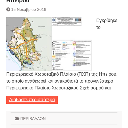
Ηπείρου
Τράπεζας- ΕΚΤ
Κατάργηση βιβλιαρίων Υγείας
15 Νοεμβρίου 2018
Ημερήσιο Δελτίο Τιμών
Εγκρίθηκε
Συναλλάγματος &
Τραπεζογραμματίων 7-3-2019
το
Ημερήσιο Δελτίο Τιμών
Συναλλάγματος &
Τραπεζογραμματίων 4-3-2019
Κάθοδος αγροτών
Δικαιοσύνη
Περιφερειακό Χωροταξικό Πλαίσιο (ΠΧΠ) της Ηπείρου,
το οποίο αναθεωρεί και αντικαθιστά το προγενέστερο
Περιφερειακό Πλαίσιο Χωροταξικού Σχεδιασμού και
Διαβάστε περισσότερα
ΠΕΡΙΒΑΛΛΟΝ