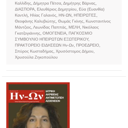
Καλλίδης
,
Δήμητρα Πέτσα
,
Δημήτρης Βάρνας
,
ΔΙΑΣΠΟΡΑ
,
Ελευθέριος Δημητρίου
,
Εύα (Ευανθία)
Καντλή
,
Ηλίας Γαλανός
,
ΗΝ-ΩΝ
,
ΗΠΕΙΡΩΤΕΣ
,
Θεοφάνης Καλυβιώτης
,
Θωμάς Γκίνης
,
Κωνσταντίνος
Μάντζιος
,
Λεωνίδας Παππάς
,
ΜΕΛΗ
,
Νικόλαος
Γκατζογιάννης
,
ΟΜΟΓΕΝΕΙΑ
,
ΠΑΓΚΟΣΜΙΟ
ΣΥΜΒΟΥΛΙΟ ΗΠΕΙΡΩΤΩΝ ΕΞΩΤΕΡΙΚΟΥ
,
ΠΡΑΚΤΟΡΕΙΟ ΕΙΔΗΣΕΩΝ Ην-Ων
,
ΠΡΟΕΔΡΕΙΟ
,
Σπύρος Κωσταδήμας
,
Χρυσόστομος Δήμου
,
Χρυσούλα Ζηκοπούλου