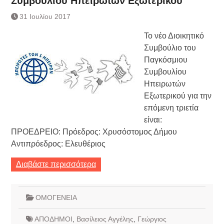
Συμβουλίου Ηπειρωτών Εξωτερικού
Τράπεζας- ΕΚΤ
31 Ιουλίου 2017
Κατάργηση βιβλιαρίων Υγείας
Ημερήσιο Δελτίο Τιμών
Το νέο Διοικητικό
Συναλλάγματος &
Συμβούλιο του
Τραπεζογραμματίων 7-3-2019
Παγκόσμιου
Ημερήσιο Δελτίο Τιμών
Συναλλάγματος &
Συμβουλίου
Τραπεζογραμματίων 4-3-2019
Ηπειρωτών
Κάθοδος αγροτών
Εξωτερικού για την
επόμενη τριετία
είναι:
ΠΡΟΕΔΡΕΙΟ: Πρόεδρος: Χρυσόστομος Δήμου
Αντιπρόεδρος: Ελευθέριος
Διαβάστε περισσότερα
ΟΜΟΓΕΝΕΙΑ
ΑΠΟΔΗΜΟΙ
,
Βασίλειος Αγγέλης
,
Γεώργιος