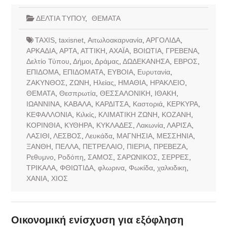
ΔΕΛΤΙΑ ΤΥΠΟΥ
,
ΘΕΜΑΤΑ
TAXIS
,
taxisnet
,
Αιτωλοακαρνανία
,
ΑΡΓΟΛΙΔΑ
,
ΑΡΚΑΔΙΑ
,
ΑΡΤΑ
,
ΑΤΤΙΚΗ
,
ΑΧΑΪΑ
,
ΒΟΙΩΤΙΑ
,
ΓΡΕΒΕΝΑ
,
Δελτίο Τύπου
,
Δήμοι
,
Δράμας
,
ΔΩΔΕΚΑΝΗΣΑ
,
ΕΒΡΟΣ
,
ΕΠΙΔΟΜΑ
,
ΕΠΙΔΟΜΑΤΑ
,
ΕΥΒΟΙΑ
,
Ευρυτανία
,
ΖΑΚΥΝΘΟΣ
,
ΖΩΝΗ
,
Ηλείας
,
ΗΜΑΘΙΑ
,
ΗΡΑΚΛΕΙΟ
,
ΘΕΜΑΤΑ
,
Θεσπρωτία
,
ΘΕΣΣΑΛΟΝΙΚΗ
,
ΙΘΑΚΗ
,
ΙΩΑΝΝΙΝΑ
,
ΚΑΒΑΛΑ
,
ΚΑΡΔΙΤΣΑ
,
Καστοριά
,
ΚΕΡΚΥΡΑ
,
ΚΕΦΑΛΛΟΝΙΑ
,
Κιλκίς
,
ΚΛΙΜΑΤΙΚΗ ΖΩΝΗ
,
ΚΟΖΑΝΗ
,
ΚΟΡΙΝΘΙΑ
,
ΚΥΘΗΡΑ
,
ΚΥΚΛΑΔΕΣ
,
Λακωνία
,
ΛΑΡΙΣΑ
,
ΛΑΣΙΘΙ
,
ΛΕΣΒΟΣ
,
Λευκάδα
,
ΜΑΓΝΗΣΙΑ
,
ΜΕΣΣΗΝΙΑ
,
ΞΑΝΘΗ
,
ΠΕΛΛΑ
,
ΠΕΤΡΕΛΑΙΟ
,
ΠΙΕΡΙΑ
,
ΠΡΕΒΕΖΑ
,
Ρεθυμνο
,
Ροδόπη
,
ΣΑΜΟΣ
,
ΣΑΡΩΝΙΚΟΣ
,
ΣΕΡΡΕΣ
,
ΤΡΙΚΑΛΑ
,
ΦΘΙΩΤΙΔΑ
,
φλωρινα
,
Φωκίδα
,
χαλκιδικη
,
ΧΑΝΙΑ
,
ΧΙΟΣ
Οικονομική ενίσχυση για εξόφληση