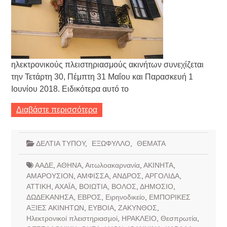
ηλεκτρονικούς πλειστηριασμούς ακινήτων συνεχίζεται
την Τετάρτη 30, Πέμπτη 31 Μαΐου και Παρασκευή 1
Ιουνίου 2018. Ειδικότερα αυτό το
Διαβάστε περισσότερα
ΔΕΛΤΙΑ ΤΥΠΟΥ
,
ΕΞΩΦΥΛΛΟ
,
ΘΕΜΑΤΑ
ΑΑΔΕ
,
ΑΘΗΝΑ
,
Αιτωλοακαρνανία
,
ΑΚΙΝΗΤΑ
,
ΑΜΑΡΟΥΣΙΟΝ
,
ΑΜΦΙΣΣΑ
,
ΑΝΔΡΟΣ
,
ΑΡΓΟΛΙΔΑ
,
ΑΤΤΙΚΗ
,
ΑΧΑΪΑ
,
ΒΟΙΩΤΙΑ
,
ΒΟΛΟΣ
,
ΔΗΜΟΣΙΟ
,
ΔΩΔΕΚΑΝΗΣΑ
,
ΕΒΡΟΣ
,
Ειρηνοδικείο
,
ΕΜΠΟΡΙΚΕΣ
ΑΞΙΕΣ ΑΚΙΝΗΤΩΝ
,
ΕΥΒΟΙΑ
,
ΖΑΚΥΝΘΟΣ
,
Ηλεκτρονικοί πλειστηριασμοί
,
ΗΡΑΚΛΕΙΟ
,
Θεσπρωτία
,