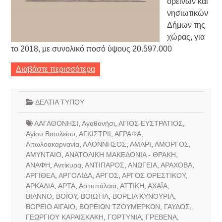
ορεινών και
νησιωτικών
Δήμων της
χώρας, για
το 2018, με συνολικό ποσό ύψους 20.597.000
Διαβάστε περισσότερα
ΔΕΛΤΙΑ ΤΥΠΟΥ
ΑΑΓΑΘΟΝΗΣΙ
,
Αγαθονήσι
,
ΑΓΙΟΣ ΕΥΣΤΡΑΤΙΟΣ
,
Αγίου Βασιλείου
,
ΑΓΚΙΣΤΡΙΙ
,
ΑΓΡΑΦΑ
,
Αιτωλοακαρνανία
,
ΑΛΟΝΝΗΣΟΣ
,
ΑΜΑΡΙ
,
ΑΜΟΡΓΟΣ
,
ΑΜΥΝΤΑΙΟ
,
ΑΝΑΤΟΛΙΚΗ ΜΑΚΕΔΟΝΙΑ - ΘΡΑΚΗ
,
ΑΝΑΦΗ
,
Αντίκυρα
,
ΑΝΤΙΠΑΡΟΣ
,
ΑΝΩΓΕΙΑ
,
ΑΡΑΧΟΒΑ
,
ΑΡΓΙΘΕΑ
,
ΑΡΓΟΛΙΔΑ
,
ΑΡΓΟΣ
,
ΑΡΓΟΣ ΟΡΕΣΤΙΚΟΥ
,
ΑΡΚΑΔΙΑ
,
ΑΡΤΑ
,
Αστυπάλαια
,
ΑΤΤΙΚΗ
,
ΑΧΑΪΑ
,
ΒΙΑΝΝΟ
,
ΒΟΪΟΥ
,
ΒΟΙΩΤΙΑ
,
ΒΟΡΕΙΑ ΚΥΝΟΥΡΙΑ
,
ΒΟΡΕΙΟ ΑΙΓΑΙΟ
,
ΒΟΡΕΙΩΝ ΤΖΟΥΜΕΡΚΩΝ
,
ΓΑΥΔΟΣ
,
ΓΕΩΡΓΙΟΥ ΚΑΡΑΙΣΚΑΚΗ
,
ΓΟΡΤΥΝΙΑ
,
ΓΡΕΒΕΝΑ
,