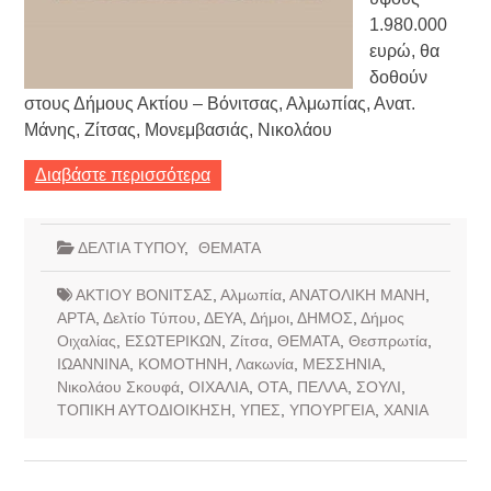
1.980.000
ευρώ, θα
δοθούν
στους Δήμους Ακτίου – Βόνιτσας, Αλμωπίας, Ανατ.
Μάνης, Ζίτσας, Μονεμβασιάς, Νικολάου
Διαβάστε περισσότερα
ΔΕΛΤΙΑ ΤΥΠΟΥ
,
ΘΕΜΑΤΑ
ΑΚΤΙΟΥ ΒΟΝΙΤΣΑΣ
,
Αλμωπία
,
ΑΝΑΤΟΛΙΚΗ ΜΑΝΗ
,
ΑΡΤΑ
,
Δελτίο Τύπου
,
ΔΕΥΑ
,
Δήμοι
,
ΔΗΜΟΣ
,
Δήμος
Οιχαλίας
,
ΕΣΩΤΕΡΙΚΩΝ
,
Ζίτσα
,
ΘΕΜΑΤΑ
,
Θεσπρωτία
,
ΙΩΑΝΝΙΝΑ
,
ΚΟΜΟΤΗΝΗ
,
Λακωνία
,
ΜΕΣΣΗΝΙΑ
,
Νικολάου Σκουφά
,
ΟΙΧΑΛΙΑ
,
ΟΤΑ
,
ΠΕΛΛΑ
,
ΣΟΥΛΙ
,
ΤΟΠΙΚΗ ΑΥΤΟΔΙΟΙΚΗΣΗ
,
ΥΠΕΣ
,
ΥΠΟΥΡΓΕΙΑ
,
ΧΑΝΙΑ