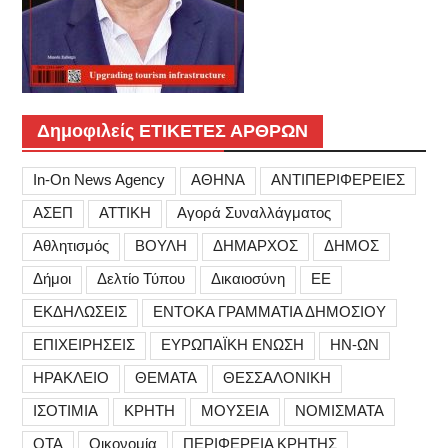
Δημοφιλείς ΕΤΙΚΕΤΕΣ ΑΡΘΡΩΝ
In-On News Agency
ΑΘΗΝΑ
ΑΝΤΙΠΕΡΙΦΕΡΕΙΕΣ
ΑΣΕΠ
ΑΤΤΙΚΗ
Αγορά Συναλλάγματος
Αθλητισμός
ΒΟΥΛΗ
ΔΗΜΑΡΧΟΣ
ΔΗΜΟΣ
Δήμοι
Δελτίο Τύπου
Δικαιοσύνη
ΕΕ
ΕΚΔΗΛΩΣΕΙΣ
ΕΝΤΟΚΑ ΓΡΑΜΜΑΤΙΑ ΔΗΜΟΣΙΟΥ
ΕΠΙΧΕΙΡΗΣΕΙΣ
ΕΥΡΩΠΑΪΚΗ ΕΝΩΣΗ
ΗΝ-ΩΝ
ΗΡΑΚΛΕΙΟ
ΘΕΜΑΤΑ
ΘΕΣΣΑΛΟΝΙΚΗ
ΙΣΟΤΙΜΙΑ
ΚΡΗΤΗ
ΜΟΥΣΕΙΑ
ΝΟΜΙΣΜΑΤΑ
ΟΤΑ
Οικονομία
ΠΕΡΙΦΕΡΕΙΑ ΚΡΗΤΗΣ