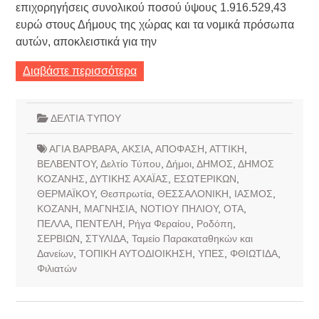
επιχορηγήσεις συνολικού ποσού ύψους 1.916.529,43
ευρώ στους Δήμους της χώρας και τα νομικά πρόσωπα
αυτών, αποκλειστικά για την
Διαβάστε περισσότερα
ΔΕΛΤΙΑ ΤΥΠΟΥ
ΑΓΙΑ ΒΑΡΒΑΡΑ
,
ΑΚΣΙΑ
,
ΑΠΟΦΑΣΗ
,
ΑΤΤΙΚΗ
,
ΒΕΛΒΕΝΤΟΥ
,
Δελτίο Τύπου
,
Δήμοι
,
ΔΗΜΟΣ
,
ΔΗΜΟΣ
ΚΟΖΑΝΗΣ
,
ΔΥΤΙΚΗΣ ΑΧΑΪΑΣ
,
ΕΣΩΤΕΡΙΚΩΝ
,
ΘΕΡΜΑΪΚΟΥ
,
Θεσπρωτία
,
ΘΕΣΣΑΛΟΝΙΚΗ
,
ΙΑΣΜΟΣ
,
ΚΟΖΑΝΗ
,
ΜΑΓΝΗΣΙΑ
,
ΝΟΤΙΟΥ ΠΗΛΙΟΥ
,
ΟΤΑ
,
ΠΕΛΛΑ
,
ΠΕΝΤΕΛΗ
,
Ρήγα Φεραίου
,
Ροδόπη
,
ΣΕΡΒΙΩΝ
,
ΣΤΥΛΙΔΑ
,
Ταμείο Παρακαταθηκών και
Δανείων
,
ΤΟΠΙΚΗ ΑΥΤΟΔΙΟΙΚΗΣΗ
,
ΥΠΕΣ
,
ΦΘΙΩΤΙΔΑ
,
Φιλιατών