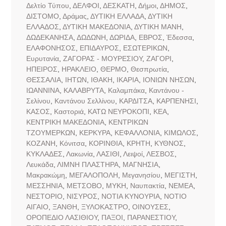
Δελτίο Τύπου
,
ΔΕΛΦΟΙ
,
ΔΕΣΚΑΤΗ
,
Δήμοι
,
ΔΗΜΟΣ
,
ΔΙΣΤΟΜΟ
,
Δράμας
,
ΔΥΤΙΚΗ ΕΛΛΑΔΑ
,
ΔΥΤΙΚΗ
ΕΛΛΑΔΟΣ
,
ΔΥΤΙΚΗ ΜΑΚΕΔΟΝΙΑ
,
ΔΥΤΙΚΗ ΜΑΝΗ
,
ΔΩΔΕΚΑΝΗΣΑ
,
ΔΩΔΩΝΗ
,
ΔΩΡΙΔΑ
,
ΕΒΡΟΣ
,
Έδεσσα
,
ΕΛΑΦΟΝΗΣΟΣ
,
ΕΠΙΔΑΥΡΟΣ
,
ΕΣΩΤΕΡΙΚΩΝ
,
Ευρυτανία
,
ΖΑΓΟΡΑΣ - ΜΟΥΡΕΣΙΟΥ
,
ΖΑΓΟΡΙ
,
ΗΠΕΙΡΟΣ
,
ΗΡΑΚΛΕΙΟ
,
ΘΕΡΜΟ
,
Θεσπρωτία
,
ΘΕΣΣΑΛΙΑ
,
ΙΗΤΩΝ
,
ΙΘΑΚΗ
,
ΙΚΑΡΙΑ
,
ΙΟΝΙΩΝ ΝΗΣΩΝ
,
ΙΩΑΝΝΙΝΑ
,
ΚΑΛΑΒΡΥΤΑ
,
Καλαμπάκα
,
Καντάνου -
Σελίνου
,
Καντάνου Σελλίνου
,
ΚΑΡΔΙΤΣΑ
,
ΚΑΡΠΕΝΗΣΙ
,
ΚΑΣΟΣ
,
Καστοριά
,
ΚΑΤΩ ΝΕΥΡΟΚΟΠΙ
,
ΚΕΑ
,
ΚΕΝΤΡΙΚΗ ΜΑΚΕΔΟΝΙΑ
,
ΚΕΝΤΡΙΚΩΝ
ΤΖΟΥΜΕΡΚΩΝ
,
ΚΕΡΚΥΡΑ
,
ΚΕΦΑΛΛΟΝΙΑ
,
ΚΙΜΩΛΟΣ
,
ΚΟΖΑΝΗ
,
Κόνιτσα
,
ΚΟΡΙΝΘΙΑ
,
ΚΡΗΤΗ
,
ΚΥΘΝΟΣ
,
ΚΥΚΛΑΔΕΣ
,
Λακωνία
,
ΛΑΣΙΘΙ
,
Λειψοί
,
ΛΕΣΒΟΣ
,
Λευκάδα
,
ΛΙΜΝΗ ΠΛΑΣΤΗΡΑ
,
ΜΑΓΝΗΣΙΑ
,
Μακρακώμη
,
ΜΕΓΑΛΟΠΟΛΗ
,
Μεγανησίου
,
ΜΕΓΙΣΤΗ
,
ΜΕΣΣΗΝΙΑ
,
ΜΕΤΣΟΒΟ
,
ΜΥΚΗ
,
Ναυπακτία
,
ΝΕΜΕΑ
,
ΝΕΣΤΟΡΙΟ
,
ΝΙΣΥΡΟΣ
,
ΝΟΤΙΑ ΚΥΝΟΥΡΙΑ
,
ΝΟΤΙΟ
ΑΙΓΑΙΟ
,
ΞΑΝΘΗ
,
ΞΥΛΟΚΑΣΤΡΟ
,
ΟΙΝΟΥΣΕΣ
,
ΟΡΟΠΕΔΙΟ ΛΑΣΙΘΙΟΥ
,
ΠΑΞΟΙ
,
ΠΑΡΑΝΕΣΤΙΟΥ
,