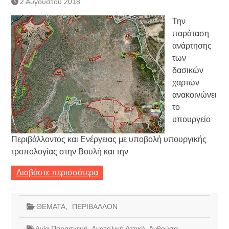
2 Αυγούστου 2018
Κατάργηση βιβλιαρίων Υγείας
Ημερήσιο Δελτίο Τιμών
Την
Συναλλάγματος &
παράταση
Τραπεζογραμματίων 7-3-2019
ανάρτησης
Ημερήσιο Δελτίο Τιμών
των
Συναλλάγματος &
Τραπεζογραμματίων 4-3-2019
δασικών
Κάθοδος αγροτών
χαρτών
Δικαιοσύνη
ανακοινώνει
το
υπουργείο
Περιβάλλοντος και Ενέργειας με υποβολή υπουργικής
τροπολογίας στην Βουλή και την
Διαβάστε περισσότερα
ΘΕΜΑΤΑ
,
ΠΕΡΙΒΑΛΛΟΝ
Αγία Παρασκευή
,
Ανατολική Αττική
,
Ανθούσα
,