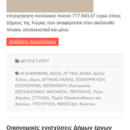
επιχορήγηση συνολικού ποσού 777.643,47 ευρώ στους
Δήμους της Χώρας που αναφέρονται στον ακόλουθο
πίνακα, αποκλειστικά και μόνο
Διαβάστε περισσότερα
ΔΕΛΤΙΑ ΤΥΠΟΥ
ΑΓΙΑ ΒΑΡΒΑΡΑ
,
ΑΚΣΙΑ
,
ΑΤΤΙΚΗ
,
ΑΧΑΪΑ
,
Δελτίο
Τύπου
,
Δήμοι
,
ΔΥΤΙΚΗΣ ΑΧΑΪΑΣ
,
ΕΠΙΧΟΡΗΓΗΣΗ
,
ΕΣΩΤΕΡΙΚΩΝ
,
ΘΕΡΜΑΪΚΟΥ
,
Θεσπρωτία
,
ΘΕΣΣΑΛΟΝΙΚΗ
,
ΜΑΓΝΗΣΙΑ
,
ΠΕΝΤΕΛΗΣ
,
Ρήγα
Φεραίου
,
ΣΤΥΛΙΔΑ
,
Ταμείο Παρακαταθηκών και
Δανείων
,
ΥΠΟΥΡΓΕΙΑ
,
ΦΘΙΩΤΙΔΑ
,
Φιλιατών
Οικονομικές ενισχύσεις Δήμων έργων