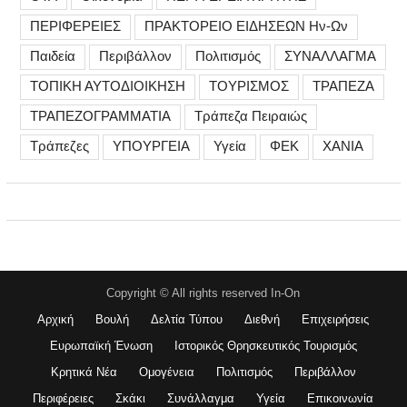
ΠΕΡΙΦΕΡΕΙΕΣ
ΠΡΑΚΤΟΡΕΙΟ ΕΙΔΗΣΕΩΝ Ην-Ων
Παιδεία
Περιβάλλον
Πολιτισμός
ΣΥΝΑΛΛΑΓΜΑ
ΤΟΠΙΚΗ ΑΥΤΟΔΙΟΙΚΗΣΗ
ΤΟΥΡΙΣΜΟΣ
ΤΡΑΠΕΖΑ
ΤΡΑΠΕΖΟΓΡΑΜΜΑΤΙΑ
Τράπεζα Πειραιώς
Τράπεζες
ΥΠΟΥΡΓΕΙΑ
Υγεία
ΦΕΚ
ΧΑΝΙΑ
Copyright © All rights reserved In-On
Αρχική
Βουλή
Δελτία Τύπου
Διεθνή
Επιχειρήσεις
Ευρωπαϊκή Ένωση
Ιστορικός Θρησκευτικός Τουρισμός
Κρητικά Νέα
Ομογένεια
Πολιτισμός
Περιβάλλον
Περιφέρειες
Σκάκι
Συνάλλαγμα
Υγεία
Επικοινωνία