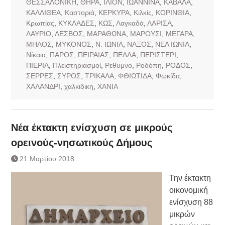
ΘΕΣΣΑΛΟΝΙΚΗ
,
ΘΗΡΑ
,
ΙΛΙΟΝ
,
ΙΩΑΝΝΙΝΑ
,
ΚΑΒΑΛΑ
,
ΚΑΛΛΙΘΕΑ
,
Καστοριά
,
ΚΕΡΚΥΡΑ
,
Κιλκίς
,
ΚΟΡΙΝΘΙΑ
,
Κρωπίας
,
ΚΥΚΛΑΔΕΣ
,
ΚΩΣ
,
Λαγκαδά
,
ΛΑΡΙΣΑ
,
ΛΑΥΡΙΟ
,
ΛΕΣΒΟΣ
,
ΜΑΡΑΘΩΝΑ
,
ΜΑΡΟΥΣΙ
,
ΜΕΓΑΡΑ
,
ΜΗΛΟΣ
,
ΜΥΚΟΝΟΣ
,
Ν. ΙΩΝΙΑ
,
ΝΑΞΟΣ
,
ΝΕΑ ΙΩΝΙΑ
,
Νίκαια
,
ΠΑΡΟΣ
,
ΠΕΙΡΑΙΑΣ
,
ΠΕΛΛΑ
,
ΠΕΡΙΣΤΕΡΙ
,
ΠΙΕΡΙΑ
,
Πλειστηριασμοί
,
Ρεθυμνο
,
Ροδόπη
,
ΡΟΔΟΣ
,
ΣΕΡΡΕΣ
,
ΣΥΡΟΣ
,
ΤΡΙΚΑΛΑ
,
ΦΘΙΩΤΙΔΑ
,
Φωκίδα
,
ΧΑΛΑΝΔΡΙ
,
χαλκιδικη
,
ΧΑΝΙΑ
Νέα έκτακτη ενίσχυση σε μικρούς
ορεινούς-νησωτικούς Δήμους
21 Μαρτίου 2018
Την έκτακτη
οικονομική
ενίσχυση 88
μικρών