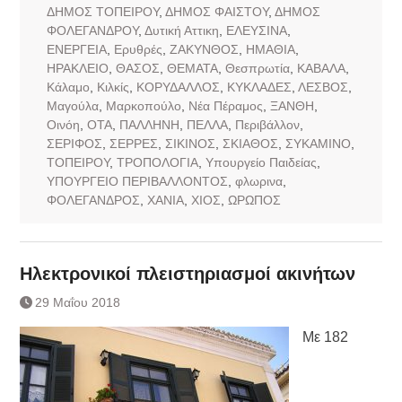
ΔΗΜΟΣ ΤΟΠΕΙΡΟΥ
,
ΔΗΜΟΣ ΦΑΙΣΤΟΥ
,
ΔΗΜΟΣ
ΦΟΛΕΓΑΝΔΡΟΥ
,
Δυτική Αττικη
,
ΕΛΕΥΣΙΝΑ
,
ΕΝΕΡΓΕΙΑ
,
Ερυθρές
,
ΖΑΚΥΝΘΟΣ
,
ΗΜΑΘΙΑ
,
ΗΡΑΚΛΕΙΟ
,
ΘΑΣΟΣ
,
ΘΕΜΑΤΑ
,
Θεσπρωτία
,
ΚΑΒΑΛΑ
,
Κάλαμο
,
Κιλκίς
,
ΚΟΡΥΔΑΛΛΟΣ
,
ΚΥΚΛΑΔΕΣ
,
ΛΕΣΒΟΣ
,
Μαγούλα
,
Μαρκοπούλο
,
Νέα Πέραμος
,
ΞΑΝΘΗ
,
Οινόη
,
ΟΤΑ
,
ΠΑΛΛΗΝΗ
,
ΠΕΛΛΑ
,
Περιβάλλον
,
ΣΕΡΙΦΟΣ
,
ΣΕΡΡΕΣ
,
ΣΙΚΙΝΟΣ
,
ΣΚΙΑΘΟΣ
,
ΣΥΚΑΜΙΝΟ
,
ΤΟΠΕΙΡΟΥ
,
ΤΡΟΠΟΛΟΓΙΑ
,
Υπουργείο Παιδείας
,
ΥΠΟΥΡΓΕΙΟ ΠΕΡΙΒΑΛΛΟΝΤΟΣ
,
φλωρινα
,
ΦΟΛΕΓΑΝΔΡΟΣ
,
ΧΑΝΙΑ
,
ΧΙΟΣ
,
ΩΡΩΠΟΣ
Ηλεκτρονικοί πλειστηριασμοί ακινήτων
29 Μαΐου 2018
Με 182