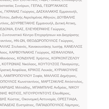
ροστασίας Συνόρων
,
ΓΕΠΑΔ
,
ΓΕΩΡΓΑΚΑΚΟΣ
ος
,
ΓΚΡΑΝΑΣ Γεώργιος
,
ΔΑΣΚΑΛΑΚΗΣ Εμμανουήλ
,
 Τύπου
,
Διεθνής Αερολιμένας Αθηνών
,
ΔΟΥΒΑΛΗΣ
τίνος
,
ΔΟΥΡΒΕΤΑΚΗΣ Εμμανουήλ
,
Δυτική Αττικη
,
ΚΕΔΟΝΙΑ
,
ΕΛΑΣ
,
ΕΛΕΥΘΕΡΑΚΗΣ Γεώργιος
,
ο Συντονιστικό Κέντρο Επιχειρήσεων και Διαχείρισης
αντίνος
,
ΗΝ-ΩΝ
,
ΘΕΟΔΩΡΟΠΟΥΛΟΣ Γεώργιος
,
ΑΛΛΑΣ Στυλιανός
,
Κανακουσάκης Ιωσήφ
,
ΚΑΝΕΛΛΟΣ
ειος
,
ΚΑΡΒΟΥΝΑΚΗΣ Γεώργιος
,
ΚΕΦΑΛΛΟΝΙΑ
,
θανάσιος
,
ΚΟΝΔΥΛΗΣ Χρήστος
,
ΚΟΡΚΟΝΤΖΕΛΟΥ
,
ΚΟΤΡΩΝΙΑΣ Νικόλαος
,
ΚΟΥΤΟΥΖΟΣ Παναγιώτης
,
Κρατική Ασφάλεια
,
ΚΡΙΚΟΣ Λουκάς
,
ΚΥΡΙΑΚΟΥΛΗΣ
λ
,
ΛΑΜΠΡΟΠΟΥΛΟΥ Σοφία
,
ΜΑΛΛΙΟΣ Δημήτριος
,
ΟΠΟΥΛΟΣ Κωνσταντίνος
,
ΜΑΡΤΖΑΚΛΗΣ Απόστολος
,
ΑΙΡΙΔΗΣ Μιλτιάδης
,
ΜΠΑΜΠΙΛΗΣ Ανδρέας
,
ΝΙΚΟΥ
ΑΝΗΣ ΦΩΤΙΟΣ
,
ΝΤΟΥΡΟΥΝΤΟΥΣ Ελευθέριος
,
ΔΗΣ Κώστας
,
Οικονομική Αστυνομία
,
ΟΡΕΣΤΙΑΔΑ
,
ΑΠΑΔΕΑΣ Ευστράτιος
,
ΠΑΠΑΔΟΠΟΥΛΟΣ Λάμπρος
,