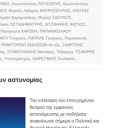
ΛΥΒΑΣ
,
Κωνσταντίνος ΛΟΥΖΙΩΤΗΣ
,
Κωνσταντίνος
ΟΣ Μιχαήλ
,
Λάζαρος ΜΑΥΡΟΠΟΥΛΟΣ
,
ΛΑΣΠΙΑΣ
ιχαήλ Καραμαλάκης
,
Μιχαήλ ΣΔΟΥΚΟΣ
,
όλαος ΟΣΤΑΔΗΜΗΤΡΗΣ
,
ΝΤΖΙΜΑΝΗΣ ΦΩΤΙΟΣ
,
,
Παναγιώτα ΧΑΡΩΝΗ
,
ΠΑΠΑΝΙΚΟΛΑΟΥ
ΟΥ Γεώργιος
,
ΠΑΠΠΑΣ Γεώργιος
,
Παρασκευάς
,
ΠΡΑΚΤΟΡΕΙΟ ΕΙΔΗΣΕΩΝ Ην-Ων
,
ΣΚΑΡΤΣΗΣ
νας
,
ΣΠΑΝΟΥΔΑΚΗΣ Νικόλαος
,
Ταξίαρχοι
,
ΤΣΑΚΙΡΗΣ
ς
,
Υποστράτηγοι
,
ΧΑΙΡΕΤΑΚΗΣ Στυλιανός
ν αστυνομίας
Την επέκταση του επιτυχημένου
θεσμού της εμφανούς
αστυνόμευσης με ποδήλατα
ανακοίνωσε σήμερα η Πολιτική και
Φυσική Ηγεσία της Ελληνικής