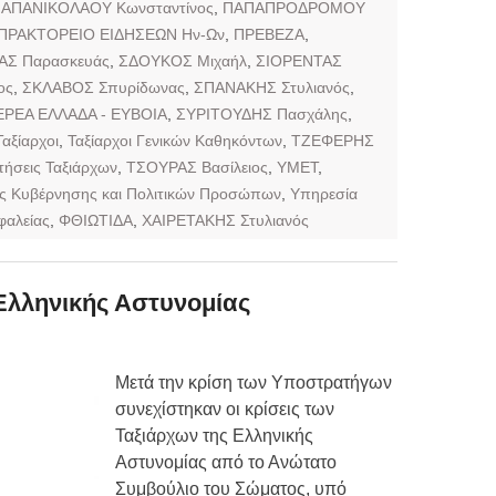
ΑΠΑΝΙΚΟΛΑΟΥ Κωνσταντίνος
,
ΠΑΠΑΠΡΟΔΡΟΜΟΥ
ΠΡΑΚΤΟΡΕΙΟ ΕΙΔΗΣΕΩΝ Ην-Ων
,
ΠΡΕΒΕΖΑ
,
ΑΣ Παρασκευάς
,
ΣΔΟΥΚΟΣ Μιχαήλ
,
ΣΙΟΡΕΝΤΑΣ
ος
,
ΣΚΛΑΒΟΣ Σπυρίδωνας
,
ΣΠΑΝΑΚΗΣ Στυλιανός
,
ΕΡΕΑ ΕΛΛΑΔΑ - ΕΥΒΟΙΑ
,
ΣΥΡΙΤΟΥΔΗΣ Πασχάλης
,
Ταξίαρχοι
,
Ταξίαρχοι Γενικών Καθηκόντων
,
ΤΖΕΦΕΡΗΣ
τήσεις Ταξιάρχων
,
ΤΣΟΥΡΑΣ Βασίλειος
,
ΥΜΕΤ
,
ς Κυβέρνησης και Πολιτικών Προσώπων
,
Υπηρεσία
αλείας
,
ΦΘΙΩΤΙΔΑ
,
ΧΑΙΡΕΤΑΚΗΣ Στυλιανός
Ελληνικής Αστυνομίας
Μετά την κρίση των Υποστρατήγων
συνεχίστηκαν οι κρίσεις των
Ταξιάρχων της Ελληνικής
Αστυνομίας από το Ανώτατο
Συμβούλιο του Σώματος, υπό