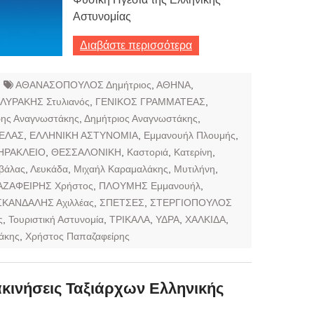
Αστυνομίας
Διαβάστε περισσότερα
ΑΘΑΝΑΣΟΠΟΥΛΟΣ Δημήτριος
,
ΑΘΗΝΑ
,
ΛΥΡΑΚΗΣ Στυλιανός
,
ΓΕΝΙΚΟΣ ΓΡΑΜΜΑΤΕΑΣ
,
ης Αναγνωστάκης
,
Δημήτριος Αναγνωστάκης
,
ΕΛΑΣ
,
ΕΛΛΗΝΙΚΗ ΑΣΤΥΝΟΜΙΑ
,
Εμμανουήλ Πλουμής
,
ΗΡΑΚΛΕΙΟ
,
ΘΕΣΣΑΛΟΝΙΚΗ
,
Καστοριά
,
Κατερίνη
,
βάλας
,
Λευκάδα
,
Μιχαήλ Καραμαλάκης
,
Μυτιλήνη
,
ΖΑΦΕΙΡΗΣ Χρήστος
,
ΠΛΟΥΜΗΣ Εμμανουήλ
,
ΣΚΑΝΔΑΛΗΣ Αχιλλέας
,
ΣΠΕΤΣΕΣ
,
ΣΤΕΡΓΙΟΠΟΥΛΟΣ
ς
,
Τουριστική Αστυνομία
,
ΤΡΙΚΑΛΑ
,
ΥΔΡΑ
,
ΧΑΛΚΙΔΑ
,
άκης
,
Χρήστος Παπαζαφείρης
ακινήσεις Ταξιάρχων Ελληνικής