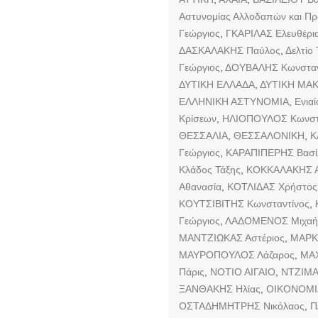
Αστυνομίας Αλλοδαπών και Π
Γεώργιος
,
ΓΚΑΡΙΛΑΣ Ελευθέρι
ΔΑΣΚΑΛΑΚΗΣ Παύλος
,
Δελτίο
Γεώργιος
,
ΔΟΥΒΑΛΗΣ Κωνσταν
ΔΥΤΙΚΗ ΕΛΛΑΔΑ
,
ΔΥΤΙΚΗ ΜΑ
ΕΛΛΗΝΙΚΗ ΑΣΤΥΝΟΜΙΑ
,
Ενιαί
Κρίσεων
,
ΗΛΙΟΠΟΥΛΟΣ Κωνστ
ΘΕΣΣΑΛΙΑ
,
ΘΕΣΣΑΛΟΝΙΚΗ
,
Κ
Γεώργιος
,
ΚΑΡΑΠΙΠΕΡΗΣ Βασίλ
Κλάδος Τάξης
,
ΚΟΚΚΑΛΑΚΗΣ Α
Αθανασία
,
ΚΟΤΛΙΔΑΣ Χρήστος
ΚΟΥΤΣΙΒΙΤΗΣ Κωνσταντίνος
,
Γεώργιος
,
ΛΑΔΟΜΕΝΟΣ Μιχαή
ΜΑΝΤΖΙΩΚΑΣ Αστέριος
,
ΜΑΡΚ
ΜΑΥΡΟΠΟΥΛΟΣ Λάζαρος
,
ΜΑΧ
Πάρις
,
ΝΟΤΙΟ ΑΙΓΑΙΟ
,
ΝΤΖΙΜ
ΞΑΝΘΑΚΗΣ Ηλίας
,
ΟΙΚΟΝΟΜΙ
ΟΣΤΑΔΗΜΗΤΡΗΣ Νικόλαος
,
Π