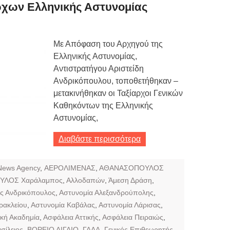
Τιμών
ρχων Ελληνικής Αστυνομίας
ων 7-3-2019
Τιμών
Με Απόφαση του Αρχηγού της
Ελληνικής Αστυνομίας,
ων 4-3-2019
Αντιστρατήγου Αριστείδη
ν
Ανδρικόπουλου, τοποθετήθηκαν –
μετακινήθηκαν οι Ταξίαρχοι Γενικών
Καθηκόντων της Ελληνικής
Αστυνομίας,
Διαβάστε περισσότερα
News Agency
,
ΑΕΡΟΛΙΜΕΝΑΣ
,
ΑΘΑΝΑΣΟΠΟΥΛΟΣ
ΥΛΟΣ Χαράλαμπος
,
Αλλοδαπών
,
Άμεση Δράση
,
ης Ανδρικόπουλος
,
Αστυνομία Αλεξανδρούπολης
,
ρακλείου
,
Αστυνομία Καβάλας
,
Αστυνομία Λάρισας
,
κή Ακαδημία
,
Ασφάλεια Αττικής
,
Ασφάλεια Πειραιώς
,
σίλειος
,
ΒΟΡΕΙΟ ΑΙΓΑΙΟ
,
ΓΑΔΑ
,
Γενικός Επιθεωρητής