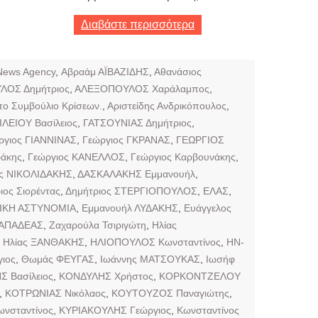
Διαβάστε περισσότερα
News Agency
,
Αβραάμ ΑΪΒΑΖΙΔΗΣ
,
Αθανάσιος
ΟΣ Δημήτριος
,
ΑΛΕΞΟΠΟΥΛΟΣ Χαράλαμπος
,
το Συμβούλιο Κρίσεων.
,
Αριστείδης Ανδρικόπουλος
,
ΙΛΕΙΟΥ Βασίλειος
,
ΓΑΤΣΟΥΝΙΑΣ Δημήτριος
,
ργιος ΓΙΑΝΝΙΝΑΣ
,
Γεώργιος ΓΚΡΑΝΑΣ
,
ΓΕΩΡΓΙΟΣ
ράκης
,
Γεώργιος ΚΑΝΕΛΛΟΣ
,
Γεώργιος Καρβουνάκης
,
ος ΝΙΚΟΛΙΔΑΚΗΣ
,
ΔΑΣΚΑΛΑΚΗΣ Εμμανουήλ
,
ιος Σιορέντας
,
Δημήτριος ΣΤΕΡΓΙΟΠΟΥΛΟΣ
,
ΕΛΑΣ
,
ΙΚΗ ΑΣΤΥΝΟΜΙΑ
,
Εμμανουήλ ΛΥΔΑΚΗΣ
,
Ευάγγελος
ΠΑΠΑΔΕΑΣ
,
Ζαχαρούλα Τσιριγώτη
,
Ηλίας
,
Ηλίας ΞΑΝΘΑΚΗΣ
,
ΗΛΙΟΠΟΥΛΟΣ Κωνσταντίνος
,
ΗΝ-
ιος
,
Θωμάς ΦΕΥΓΑΣ
,
Ιωάννης ΜΑΤΣΟΥΚΑΣ
,
Ιωσήφ
 Βασίλειος
,
ΚΟΝΔΥΛΗΣ Χρήστος
,
ΚΟΡΚΟΝΤΖΕΛΟΥ
,
ΚΟΤΡΩΝΙΑΣ Νικόλαος
,
ΚΟΥΤΟΥΖΟΣ Παναγιώτης
,
νσταντίνος
,
ΚΥΡΙΑΚΟΥΛΗΣ Γεώργιος
,
Κωνσταντίνος