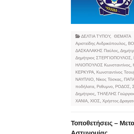
ΔΕΛΤΙΑ ΤΥΠΟΥ
,
ΘΕΜΑΤΑ
Αριστείδης Ανδρικόπουλος
,
ΒΟ
ΔΑΣΚΑΛΑΚΗΣ Παύλος
,
Δημήτρ
Δημήτριος ΣΤΕΡΓΙΟΠΟΥΛΟΣ
,
ΗΛΙΟΠΟΥΛΟΣ Κωνσταντίνος
,
ΚΕΡΚΥΡΑ
,
Κωνσταντίνος Τσου
ΝΑΥΠΛΙΟ
,
Νίκος Τόσκας
,
ΠΑΠΑ
ποδήλατα
,
Ρεθυμνο
,
ΡΟΔΟΣ
,
Δημήτριος
,
ΤΗΛΕΛΗΣ Γεώργιο
ΧΑΝΙΑ
,
ΧΙΟΣ
,
Χρήστος Δραγατ
Τοποθετήσεις – Μετ
Αστυνομίας