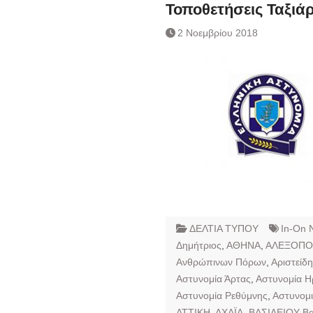
Ημερήσιο Δελτίο 
Τοποθετήσεις Ταξιά
Συναλλάγματος &
2 Νοεμβρίου 2018
Τραπεζογραμματί
Ημερήσιο Δελτίο 
Συναλλάγματος &
Τραπεζογραμματί
Κάθοδος αγροτώ
Δικαιοσύνη
ΔΕΛΤΙΑ ΤΥΠΟΥ
In-On 
Δημήτριος
,
ΑΘΗΝΑ
,
ΑΛΕΞΟΠΟ
Ανθρώπινων Πόρων
,
Αριστείδ
Αστυνομία Άρτας
,
Αστυνομία Η
Αστυνομία Ρεθύμνης
,
Αστυνομι
ΑΤΤΙΚΗ
,
ΑΧΑΪΑ
,
ΒΑΣΙΛΕΙΟΥ Βα