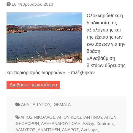
16 Φεβρουαρίου 2018
Ολοκληρώθηκε η
διαδικασία της
αξιολόγησης και
της εξέτασης των
ενστάσεων για την
δράση
«Αναβάθμιση
δικτύων ύδρευσης
και περιορισμός διαρροών». Επιλέχθηκαν
Διαβάστε περισσότερα
ΔΕΛΤΙΑ ΤΥΠΟΥ
,
ΘΕΜΑΤΑ
ΑΓΙΟΣ ΝΙΚΟΛΑΟΣ
,
ΑΓΙΟΥ ΚΩΝΣΤΑΝΤΙΝΟΥ
,
ΑΓΙΩΝ
ΘΕΟΔΩΡΩΝ
,
ΑΛΕΞΑΝΔΡΟΥΠΟΛΗ
,
Αλέξης Χαρίτσης
,
ΑΛΜΥΡΟΣ
,
ΑΝΑΠΤΥΞΗ
,
ΑΝΔΡΟΣ
,
Αντίκυρα
,