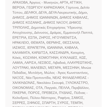
ΑΡΑΧΟΒΑ
,
Άργους - Μυκηνών
,
ΑΡΤΑ
,
ΑΤΤΙΚΗ
,
ΒΕΡΟΙΑ
,
ΓΕΩΡΓΙΟΥ ΚΑΡΑΙΣΚΑΚΗ
,
Γόρτυνα
,
Δελτίο
Τύπου
,
ΔΕΛΦΟΙ
,
ΔΕΥΑ
,
ΔΕΥΑ Λαυρεωτικής
,
Δήμοι
,
ΔΗΜΟΣ
,
ΔΗΜΟΣ ΙΩΑΝΝΙΝΩΝ
,
ΔΗΜΟΣ ΚΑΒΑΛΑΣ
,
ΔΗΜΟΣ ΚΟΖΑΝΗΣ
,
ΔΗΜΟΣ ΝΑΞΟΥ
,
ΔΗΜΟΣ
ΤΡΙΠΟΛΗΣ
,
Δημοτικές Επιχειρήσεις Ύδρευσης
Αποχέτευσης
,
Διόνυσος
,
Δράμας
,
Εμμανουήλ Παππά
,
ΕΡΕΤΡΙΑ
,
ΕΣΠΑ
,
ΖΗΡΟΣ
,
ΗΓΟΥΜΕΝΙΤΣΑ
,
ΗΡΑΚΛΕΙΟ
,
ΘΕΜΑΤΑ
,
ΘΕΡΜΗΣ
,
ΘΕΣΣΑΛΙΑ
,
ΙΑΣΜΟΣ
,
ΙΕΡΑΠΕΤΡΑ
,
ΙΩΑΝΝΙΝΑ
,
ΚΑΒΑΛΑ
,
ΚΑΛΑΜΑΤΑ
,
ΚΑΡΔΙΤΣΑ
,
ΚΑΣΣΑΝΔΡΑ
,
Κατερίνη
,
Κιλκίς
,
ΚΟΖΑΝΗ
,
ΚΟΜΟΤΗΝΗ
,
ΚΥΚΛΑΔΕΣ
,
ΚΩΣ
,
ΛΑΜΙΑ
,
ΛΑΡΙΣΑ
,
ΛΕΣΒΟΣ
,
Λιβαδειά
,
ΛΛΑΥΡΕΩΤΙΚΗΣ
,
ΛΟΥΤΡΑΚΙ
,
ΜΑΛΕΒΙΖΙ
,
ΜΕΓΑΡΑ
,
ΜΕΣΣΗΝΗ
,
Μινώα
Πεδιάδας
,
Μυτιλήνη
,
Μώλος - Άγιος Κωνσταντίνος
,
ΝΑΞΟΣ
,
Νέα Προποντίδα
,
ΝΕΑΣ ΦΙΛΑΔΕΛΦΕΙΑΣ -
ΧΑΛΚΗΔΟΝΑΣ
,
Νικολάου Σκουφά
,
ΞΥΛΟΚΑΣΤΡΟ
,
ΟΙΚΟΝΟΜΙΑΣ
,
ΟΤΑ
,
Παγγαίο
,
ΠΕΛΛΑ
,
Περιβάλλον
,
ΠΙΚΕΡΜΙ
,
ΠΟΡΟΣ
,
ΠΡΕΒΕΖΑ
,
ΠΥΔΝΑΣ
,
Πύδνας -
Κολινδρού
,
Πύλου-Νέστορος
,
Ραφήνα
,
ΣΑΜΟΣ
,
ΣΕΡΡΕΣ
,
ΣΙΦΝΟΣ
,
ΣΠΑΡΤΗ
,
ΣΥΡΟΣ
,
ΤΕΜΠΗ
,