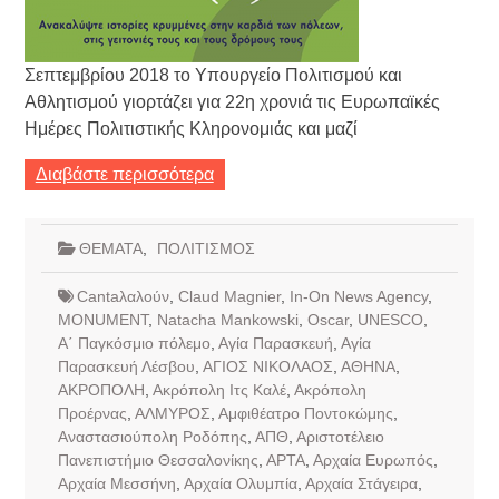
Σεπτεμβρίου 2018 το Υπουργείο Πολιτισμού και
Αθλητισμού γιορτάζει για 22η χρονιά τις Ευρωπαϊκές
Ημέρες Πολιτιστικής Κληρονομιάς και μαζί
Διαβάστε περισσότερα
ΘΕΜΑΤΑ
,
ΠΟΛΙΤΙΣΜΟΣ
Cantaλαλούν
,
Claud Magnier
,
In-On News Agency
,
MONUMENT
,
Natacha Mankowski
,
Oscar
,
UNESCO
,
Α΄ Παγκόσμιο πόλεμο
,
Αγία Παρασκευή
,
Αγία
Παρασκευή Λέσβου
,
ΑΓΙΟΣ ΝΙΚΟΛΑΟΣ
,
ΑΘΗΝΑ
,
ΑΚΡΟΠΟΛΗ
,
Ακρόπολη Ιτς Καλέ
,
Ακρόπολη
Προέρνας
,
ΑΛΜΥΡΟΣ
,
Αμφιθέατρο Ποντοκώμης
,
Αναστασιούπολη Ροδόπης
,
ΑΠΘ
,
Αριστοτέλειο
Πανεπιστήμιο Θεσσαλονίκης
,
ΑΡΤΑ
,
Αρχαία Ευρωπός
,
Αρχαία Μεσσήνη
,
Αρχαία Ολυμπία
,
Αρχαία Στάγειρα
,