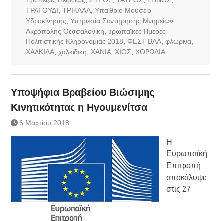
ΤΡΑΓΟΥΔΙ
,
ΤΡΙΚΑΛΑ
,
Υπαίθριο Μουσείο
Υδροκίνησης
,
Υπηρεσία Συντήρησης Μνημείων
Ακρόπολης Θεσσαλονίκη
,
υρωπαϊκές Ημέρες
Πολιτιστικής Κληρονομιάς 2018
,
ΦΕΣΤΙΒΑΛ
,
φλωρινα
,
ΧΑΛΚΙΔΑ
,
χαλκιδικη
,
ΧΑΝΙΑ
,
ΧΙΟΣ
,
ΧΟΡΩΔΙΑ
Υποψήφια Βραβείου Βιώσιμης
Κινητικότητας η Ηγουμενίτσα
6 Μαρτίου 2018
Η
Ευρωπαϊκή
Επιτροπή
αποκάλυψε
στις 27