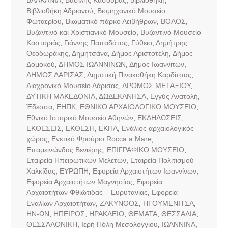
Βιβλιοθήκη Αδριανού
,
Βιομηχανικό Μουσείο
Φωταερίου
,
Βιωματικό πάρκο Λειβήθρων
,
ΒΟΛΟΣ
,
Βυζαντινό και Χριστιανικό Μουσείο
,
Βυζαντινό Μουσείο
Καστοριάς
,
Γιάννης Παπαδάτος
,
Γύθειο
,
Δημήτρης
Θεοδωράκης
,
Δημητσάνα
,
Δήμος Αριστοτέλη
,
Δήμος
Δομοκού
,
ΔΗΜΟΣ ΙΩΑΝΝΙΝΩΝ
,
Δήμος Ιωαννιτών
,
ΔΗΜΟΣ ΛΑΡΙΣΑΣ
,
Δημοτική Πινακοθήκη Καρδίτσας
,
Διαχρονικό Μουσείο Λάρισας
,
ΔΡΟΜΟΣ ΜΕΤΑΞΙΟΥ
,
ΔΥΤΙΚΗ ΜΑΚΕΔΟΝΙΑ
,
ΔΩΔΕΚΑΝΗΣΑ
,
Εγγύς Ανατολή
,
Έδεσσα
,
ΕΗΠΚ
,
ΕΘΝΙΚΟ ΑΡΧΑΙΟΛΟΓΙΚΟ ΜΟΥΣΕΙΟ
,
Εθνικό Ιστορικό Μουσείο Αθηνών
,
ΕΚΔΗΛΩΣΕΙΣ
,
ΕΚΘΕΣΕΙΣ
,
ΕΚΘΕΣΗ
,
ΕΚΠΑ
,
Ενάλιος αρχαιολογικός
χώρος
,
Ενετικό Φρούριο Rocca a Mare
,
Επαμεινώνδας Βενιέρης
,
ΕΠΙΓΡΑΦΙΚΟ ΜΟΥΣΕΙΟ
,
Εταιρεία Ηπειρωτικών Μελετών
,
Εταιρεία Πολιτισμού
Χαλκίδας
,
ΕΥΡΩΠΗ
,
Εφορεία Αρχαιοτήτων Ιωαννίνων
,
Εφορεία Αρχαιοτήτων Μαγνησίας
,
Εφορεία
Αρχαιοτήτων Φθιώτιδας – Ευρυτανίας
,
Εφορεία
Εναλίων Αρχαιοτήτων
,
ΖΑΚΥΝΘΟΣ
,
ΗΓΟΥΜΕΝΙΤΣΑ
,
ΗΝ-ΩΝ
,
ΗΠΕΙΡΟΣ
,
ΗΡΑΚΛΕΙΟ
,
ΘΕΜΑΤΑ
,
ΘΕΣΣΑΛΙΑ
,
ΘΕΣΣΑΛΟΝΙΚΗ
,
Ιερή Πόλη Μεσολογγίου
,
ΙΩΑΝΝΙΝΑ
,