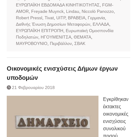
EΥΡΩΠΑΪΚΗ ΕΒΔΟΜΑΔΑ ΚΙΝΗΤΙΚΟΤΗΤΑΣ
,
FGM-
AMOR
,
Freyade Muynck
,
Lindau
,
Niccolò Panozzo
,
Robert Pressl
,
Tivat
,
UITP
,
ΒΡΑΒΕΙΑ
,
Γερμανία
,
Διεθνής Ένωση Δημοσίων Μεταφορών
,
ΕΛΛΑΔΑ
,
ΕΥΡΩΠΑΪΚΗ ΕΠΙΤΡΟΠΗ
,
Ευρωπαϊκή Ομοσπονδία
Ποδηλατών
,
ΗΓΟΥΜΕΝΙΤΣΑ
,
ΘΕΜΑΤΑ
,
ΜΑΥΡΟΒΟΥΝΙΟ
,
Περιβάλλον
,
ΣΒΑΚ
Οικονομικές ενισχύσεις Δήμων έργων
υποδομών
21 Φεβρουαρίου 2018
Εγκρίθηκαν
έκτακτες
οικονομικές
ενισχύσεις
συνολικού
ποσού