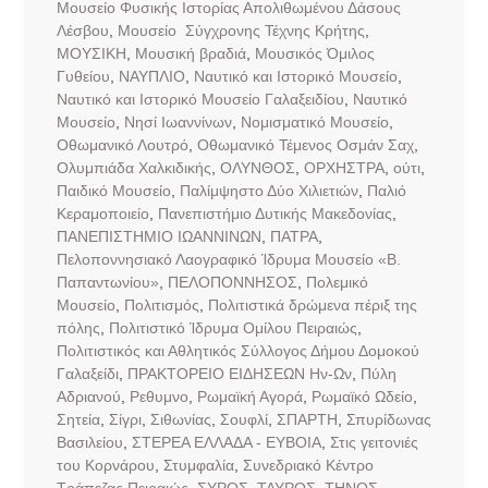
Μουσείο Φυσικής Ιστορίας Απολιθωμένου Δάσους
Λέσβου
,
Μουσείο Σύγχρονης Τέχνης Κρήτης
,
ΜΟΥΣΙΚΗ
,
Μουσική βραδιά
,
Μουσικός Όμιλος
Γυθείου
,
ΝΑΥΠΛΙΟ
,
Ναυτικό και Ιστορικό Μουσείο
,
Ναυτικό και Ιστορικό Μουσείο Γαλαξειδίου
,
Ναυτικό
Μουσείο
,
Νησί Ιωαννίνων
,
Νομισματικό Μουσείο
,
Οθωμανικό Λουτρό
,
Οθωμανικό Τέμενος Οσμάν Σαχ
,
Ολυμπιάδα Χαλκιδικής
,
ΟΛΥΝΘΟΣ
,
ΟΡΧΗΣΤΡΑ
,
ούτι
,
Παιδικό Μουσείο
,
Παλίμψηστο Δύο Χιλιετιών
,
Παλιό
Κεραμοποιείο
,
Πανεπιστήμιο Δυτικής Μακεδονίας
,
ΠΑΝΕΠΙΣΤΗΜΙΟ ΙΩΑΝΝΙΝΩΝ
,
ΠΑΤΡΑ
,
Πελοποννησιακό Λαογραφικό Ίδρυμα Μουσείο «Β.
Παπαντωνίου»
,
ΠΕΛΟΠΟΝΝΗΣΟΣ
,
Πολεμικό
Μουσείο
,
Πολιτισμός
,
Πολιτιστικά δρώμενα πέριξ της
πόλης
,
Πολιτιστικό Ίδρυμα Ομίλου Πειραιώς
,
Πολιτιστικός και Αθλητικός Σύλλογος Δήμου Δομοκού
Γαλαξείδι
,
ΠΡΑΚΤΟΡΕΙΟ ΕΙΔΗΣΕΩΝ Ην-Ων
,
Πύλη
Αδριανού
,
Ρεθυμνο
,
Ρωμαϊκή Αγορά
,
Ρωμαϊκό Ωδείο
,
Σητεία
,
Σίγρι
,
Σιθωνίας
,
Σουφλί
,
ΣΠΑΡΤΗ
,
Σπυρίδωνας
Βασιλείου
,
ΣΤΕΡΕΑ ΕΛΛΑΔΑ - ΕΥΒΟΙΑ
,
Στις γειτονιές
του Κορνάρου
,
Στυμφαλία
,
Συνεδριακό Κέντρο
Τράπεζας Πειραιώς
,
ΣΥΡΟΣ
,
ΤΑΥΡΟΣ
,
ΤΗΝΟΣ
,