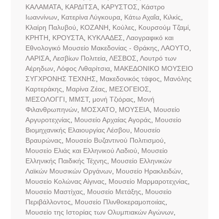
ΚΑΛΑΜΑΤΑ
,
ΚΑΡΔΙΤΣΑ
,
ΚΑΡΥΣΤΟΣ
,
Κάστρο
Ιωαννίνων
,
Κατερίνα Λύγκουρα
,
Κάτω Αχαΐα
,
Κιλκίς
,
Κλαίρη Παλυβού
,
ΚΟΖΑΝΗ
,
Κούλες
,
Κουρσούμ Τζαμί
,
ΚΡΗΤΗ
,
ΚΡΟΥΣΤΑ
,
ΚΥΚΛΑΔΕΣ
,
Λαογραφικό και
Εθνολογικό Μουσείο Μακεδονίας - Θράκης
,
ΛΑΟΥΤΟ
,
ΛΑΡΙΣΑ
,
Λεσβίων Πολιτεία
,
ΛΕΣΒΟΣ
,
Λουτρό των
Αέρηδων
,
Λόφος Λιθαρίτσια
,
ΜΑΚΕΔΟΝΙΚΟ ΜΟΥΣΕΙΟ
ΣΥΓΧΡΟΝΗΣ ΤΕΧΝΗΣ
,
Μακεδονικός τάφος
,
Μανόλης
Καρτεράκης
,
Μαρίνα Ζέας
,
ΜΕΣΟΓΕΙΟΣ
,
ΜΕΣΟΛΟΓΓΙ
,
ΜΜΣΤ
,
μονή Τζιόρας
,
Μονή
Φιλανθρωπηνών
,
ΜΟΣΧΑΤΟ
,
ΜΟΥΣΕΙΑ
,
Μουσείο
Αργυροτεχνίας
,
Μουσείο Αρχαίας Αγοράς
,
Μουσείο
Βιομηχανικής Ελαιουργίας Λέσβου
,
Μουσείο
Βραυρώνας
,
Μουσείο Βυζαντινού Πολιτισμού
,
Μουσείο Ελιάς και Ελληνικού Λαδιού
,
Μουσείο
Ελληνικής Παιδικής Τέχνης
,
Μουσείο Ελληνικών
Λαϊκών Μουσικών Οργάνων
,
Μουσείο Ηρακλειδών
,
Μουσείο Κολώνας Αίγινας
,
Μουσείο Μαρμαροτεχνίας
,
Μουσείο Μαστίχας
,
Μουσείο Μετάξης
,
Μουσείο
Περιβάλλοντος
,
Μουσείο Πλινθοκεραμοποιίας
,
Μουσείο της Ιστορίας των Ολυμπιακών Αγώνων
,