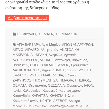
ολοκληρωθεί σταδιακά ως το τέλος του χρόνου η
ανάρτηση της δεύτερης ομάδας
Διαβάστε περισσότερα
ΕΞΩΦΥΛΛΟ
,
ΘΕΜΑΤΑ
,
ΠΕΡΙΒΑΛΛΟΝ
ΑΓΙΑ ΒΑΡΒΑΡΑ
,
Αγία Μαρίνα
,
ΑΓΙΩΝ ΑΝΑΡΓΥΡΩΝ
,
ΑΙΓΑΙΟ
,
ΑΙΓΑΛΕΩ
,
Αλυφαντών
,
ΑΝΑΤΟΛΙΚΗ
ΜΑΚΕΔΟΝΙΑ - ΘΡΑΚΗ
,
Ανεμώνα
,
Αργασίου
,
ΑΣΠΡΟΠΥΡΓΟΣ
,
ΑΤΤΙΚΗ
,
Βαλτόνερα
,
Βαρνάβας
,
Βασιλικών
,
ΒΟΡΕΙΟ ΑΙΓΑΙΟ
,
ΓΑΥΔΟΣ
,
Γραμματικό
,
ΔΑΣΙΚΟΙ ΧΑΡΤΕΣ
,
Δήμοι
,
ΔΗΜΟΣ
,
Δροσιά
,
ΔΥΤΙΚΗ
ΕΛΛΑΔΟΣ
,
ΔΥΤΙΚΗ ΜΑΚΕΔΟΝΙΑ
,
Έδεσσα
,
ΖΑΚΥΝΘΟΣ
,
ΗΓΟΥΜΕΝΙΤΣΑ
,
ΗΜΑΘΙΑ
,
ΗΠΕΙΡΟΣ
,
ΘΕΜΑΤΑ
,
Θεσπρωτία
,
ΘΕΣΣΑΛΙΑ
,
Θυμιανών
,
ΙΛΙΟΝ
,
Ιωνία
,
Καλαμακίου
,
Καματερό
,
Καμπόχωρων
,
Καπανδρίτι
,
ΚΑΡΔΙΤΣΑ
,
ΚΗΦΙΣΙΑ
,
Κιλκίς
,
Κουνουπιδιανών
,
ΚΡΗΤΗ
,
ΛΕΣΒΟΣ
,
Λουτρό
,
ΜΑΝΔΡΑ
,
ΜΑΡΑΘΩΝΑ
,
Μαστιχοχωρίων
,
ΜΟΡΙΑΣ
,