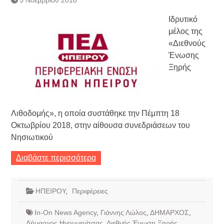
Ιδρυτικό
μέλος της
«Διεθνούς
Ένωσης
Ξηρής
Λιθοδομής», η οποία συστάθηκε την Πέμπτη 18
Οκτωβρίου 2018, στην αίθουσα συνεδριάσεων του
Νησιωτικού
Διαβάστε περισσότερα
ΗΠΕΙΡΟΥ
,
Περιφέρειες
In-On News Agency
,
Γιάννης Λώλος
,
ΔΗΜΑΡΧΟΣ
,
Δήμαρχος Ηγουμενίτσας
,
Διεθνής Ένωση Ξηρής