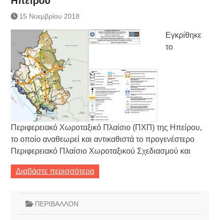
Ηπείρου
Τράπεζας- ΕΚΤ
Κατάργηση βιβλιαρίων Υγείας
15 Νοεμβρίου 2018
Ημερήσιο Δελτίο Τιμών
Εγκρίθηκε
Συναλλάγματος &
Τραπεζογραμματίων 7-3-2019
το
Ημερήσιο Δελτίο Τιμών
Συναλλάγματος &
Τραπεζογραμματίων 4-3-2019
Κάθοδος αγροτών
Δικαιοσύνη
Περιφερειακό Χωροταξικό Πλαίσιο (ΠΧΠ) της Ηπείρου,
το οποίο αναθεωρεί και αντικαθιστά το προγενέστερο
Περιφερειακό Πλαίσιο Χωροταξικού Σχεδιασμού και
Διαβάστε περισσότερα
ΠΕΡΙΒΑΛΛΟΝ