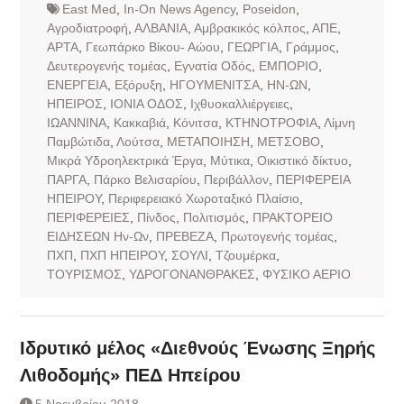
East Med
,
In-On News Agency
,
Poseidon
,
Αγροδιατροφή
,
ΑΛΒΑΝΙΑ
,
Αμβρακικός κόλπος
,
ΑΠΕ
,
ΑΡΤΑ
,
Γεωπάρκο Βίκου- Αώου
,
ΓΕΩΡΓΙΑ
,
Γράμμος
,
Δευτερογενής τομέας
,
Εγνατία Οδός
,
ΕΜΠΟΡΙΟ
,
ΕΝΕΡΓΕΙΑ
,
Εξόρυξη
,
ΗΓΟΥΜΕΝΙΤΣΑ
,
ΗΝ-ΩΝ
,
ΗΠΕΙΡΟΣ
,
ΙΟΝΙΑ ΟΔΟΣ
,
Ιχθυοκαλλιέργειες
,
ΙΩΑΝΝΙΝΑ
,
Κακκαβιά
,
Κόνιτσα
,
ΚΤΗΝΟΤΡΟΦΙΑ
,
Λίμνη
Παμβώτιδα
,
Λούτσα
,
ΜΕΤΑΠΟΙΗΣΗ
,
ΜΕΤΣΟΒΟ
,
Μικρά Υδροηλεκτρικά Έργα
,
Μύτικα
,
Οικιστικό δίκτυο
,
ΠΑΡΓΑ
,
Πάρκο Βελισαρίου
,
Περιβάλλον
,
ΠΕΡΙΦΕΡΕΙΑ
ΗΠΕΙΡΟΥ
,
Περιφερειακό Χωροταξικό Πλαίσιο
,
ΠΕΡΙΦΕΡΕΙΕΣ
,
Πίνδος
,
Πολιτισμός
,
ΠΡΑΚΤΟΡΕΙΟ
ΕΙΔΗΣΕΩΝ Ην-Ων
,
ΠΡΕΒΕΖΑ
,
Πρωτογενής τομέας
,
ΠΧΠ
,
ΠΧΠ ΗΠΕΙΡΟΥ
,
ΣΟΥΛΙ
,
Τζουμέρκα
,
ΤΟΥΡΙΣΜΟΣ
,
ΥΔΡΟΓΟΝΑΝΘΡΑΚΕΣ
,
ΦΥΣΙΚΟ ΑΕΡΙΟ
Ιδρυτικό μέλος «Διεθνούς Ένωσης Ξηρής
Λιθοδομής» ΠΕΔ Ηπείρου
5 Νοεμβρίου 2018