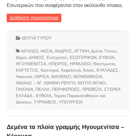
Εσωτερικών που αναφέρονται στον ακόλουθο πίνακα,
Διαβάστε περισσότερα
ΔΕΛΤΙΑ ΤΥΠΟΥ
ΑΙΓΑΛΕΩ
,
ΑΚΣΙΑ
,
ΑΝΔΡΟΣ
,
ΑΤΤΙΚΗ
,
Δελτίο Τύπου
,
Δήμοι
,
ΔΗΜΟΣ
,
Ενισχύσεις
,
ΕΣΩΤΕΡΙΚΩΝ
,
ΕΥΒΟΙΑ
,
ΗΓΟΥΜΕΝΙΤΣΑ
,
ΗΠΕΙΡΟΣ
,
ΗΡΑΚΛΕΙΟ
,
Θεσπρωτία
,
ΚΑΡΥΣΤΟΣ
,
Καστοριά
,
Κεφαλονιά
,
Κιλκίς
,
ΚΥΚΛΑΔΕΣ
,
Λακωνία
,
ΛΑΡΙΣΑ
,
ΜΑΛΕΒΙΖΙ
,
ΜΟΝΕΜΒΑΣΙΑ
,
ΝΙΚΑΙΑΣ – ΑΓ. ΙΩΑΝΝΗ ΡΕΝΤΗ
,
ΝΟΤΙΟ ΑΙΓΑΙΟ
,
ΠΑΙΟΝΙΑ
,
ΠΕΛΛΑ
,
ΠΕΡΙΦΕΡΕΙΕΣ
,
ΠΡΕΒΕΖΑ
,
ΣΤΕΡΕΑ
ΕΛΛΑΔΑ - ΕΥΒΟΙΑ
,
Ταμείο Παρακαταθηκών και
Δανείων
,
ΤΥΡΝΑΒΟΣ
,
ΥΠΟΥΡΓΕΙΑ
Δεμένα τα πλοία γραμμής Ηγουμενίτσα –
Κέρκυρα