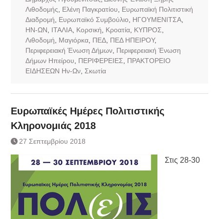
Λιθοδομής
,
Ελένη Παγκρατίου
,
Ευρωπαϊκή Πολιτιστική
Διαδρομή
,
Ευρωπαϊκό Συμβούλιο
,
ΗΓΟΥΜΕΝΙΤΣΑ
,
ΗΝ-ΩΝ
,
ΙΤΑΛΙΑ
,
Κορσική
,
Κροατία
,
ΚΥΠΡΟΣ
,
Λιθοδομή
,
Μαγιόρκα
,
ΠΕΔ
,
ΠΕΔ ΗΠΕΙΡΟΥ
,
Περιφερειακή Ένωση Δήμων
,
Περιφερειακή Ένωση
Δήμων Ηπείρου
,
ΠΕΡΙΦΕΡΕΙΕΣ
,
ΠΡΑΚΤΟΡΕΙΟ
ΕΙΔΗΣΕΩΝ Ην-Ων
,
Σκωτία
Ευρωπαϊκές Ημέρες Πολιτιστικής
Κληρονομιάς 2018
27 Σεπτεμβρίου 2018
Στις 28-30