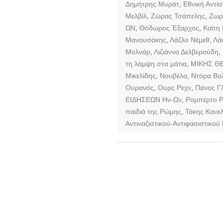
Δημήτρης Μυράτ
,
Εθνική Αντί
Μελβίλ
,
Ζώρας Τσάπελης
,
Ζωρ
ΩΝ
,
Θόδωρος Έξαρχος
,
Καίτη
Μανουσάκης
,
Λάζλο Νέμεθ
,
Λά
Μολνάρ
,
Λιζιάννα Δελβερούδη
,
τη λάμψη στα μάτια
,
ΜΙΚΗΣ Θ
Μικελίδης
,
Νουβέλα
,
Ντόρα Βο
Ουρανός
,
Ουρς Ρεχν
,
Πάνος Γ
ΕΙΔΗΣΕΩΝ Ην-Ων
,
Ρομπέρτο Ρ
παιδιά της Ρώμης
,
Τάκης Κανε
Αντιναζιστικού-Αντιφασιστικο