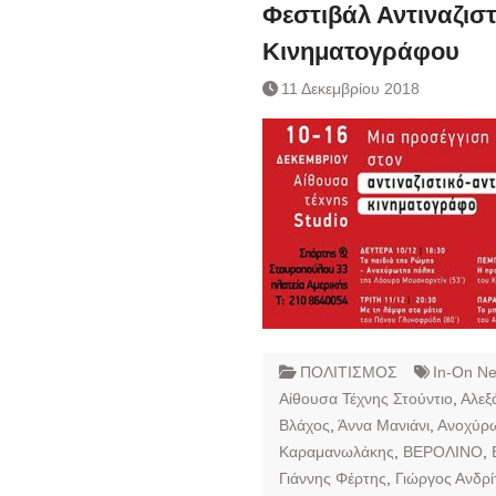
Ημερήσιο Δελτίο 
Φεστιβάλ Αντιναζιστ
Συναλλάγματος &
Κινηματογράφου
Τραπεζογραμματί
Ημερήσιο Δελτίο 
11 Δεκεμβρίου 2018
Συναλλάγματος &
Τραπεζογραμματί
Κάθοδος αγροτώ
Δικαιοσύνη
ΠΟΛΙΤΙΣΜΟΣ
In-On N
Αίθουσα Τέχνης Στούντιο
,
Αλεξ
Βλάχος
,
Άννα Μανιάνι
,
Ανοχύρ
Καραμανωλάκης
,
ΒΕΡΟΛΙΝΟ
,
Γιάννης Φέρτης
,
Γιώργος Ανδρί