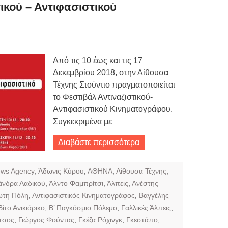
Τιμών
ικού – Αντιφασιστικού
ων 7-3-2019
Τιμών
Από τις 10 έως και τις 17
ων 4-3-2019
Δεκεμβρίου 2018, στην Αίθουσα
ν
Τέχνης Στούντιο πραγματοποιείται
το Φεστιβάλ Αντιναζιστικού-
Αντιφασιστικού Κινηματογράφου.
Συγκεκριμένα με
Διαβάστε περισσότερα
ews Agency
,
Άδωνις Κύρου
,
ΑΘΗΝΑ
,
Αίθουσα Τέχνης
,
άνδρα Λαδικού
,
Άλντο Φαμπρίτσι
,
Άλπεις
,
Ανέστης
ωτη Πόλη
,
Αντιφασιστικός Κινηματογράφος
,
Βαγγέλης
Βίτο Ανικιάρικο
,
Β’ Παγκόσμιο Πόλεμο
,
Γαλλικές Άλπεις
,
τσος
,
Γιώργος Φούντας
,
Γκέζα Ρόχινγκ
,
Γκεστάπο
,