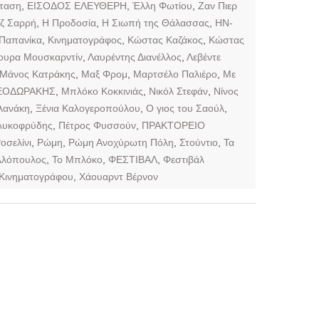
σταση
,
ΕΙΣΟΔΟΣ ΕΛΕΥΘΕΡΗ
,
Έλλη Φωτίου
,
Ζαν Πιερ
ζ Σαρρή
,
Η Προδοσία
,
Η Σιωπή της Θάλασσας
,
ΗΝ-
 Παπανίκα
,
Κινηματογράφος
,
Κώστας Καζάκος
,
Κώστας
ουρα Μουσκαρντίν
,
Λαυρέντης Διανέλλος
,
Λεβέντε
Μάνος Κατράκης
,
Μαξ Φρομ
,
Μαρτσέλο Παλιέρο
,
Με
ΕΟΔΩΡΑΚΗΣ
,
Μπλόκο Κοκκινιάς
,
Νικόλ Στεφάν
,
Νίνος
λανάκη
,
Ξένια Καλογεροπούλου
,
Ο γιος του Σαούλ
,
λυκοφρύδης
,
Πέτρος Φυσσούν
,
ΠΡΑΚΤΟΡΕΙΟ
οσελίνι
,
Ρώμη
,
Ρώμη Ανοχύρωτη Πόλη
,
Στούντιο
,
Τα
λλόπουλος
,
Το Μπλόκο
,
ΦΕΣΤΙΒΑΛ
,
Φεστιβάλ
ύ Κινηματογράφου
,
Χάουαρντ Βέρνον