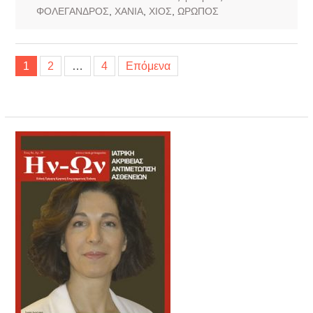
ΦΟΛΕΓΑΝΔΡΟΣ
,
ΧΑΝΙΑ
,
ΧΙΟΣ
,
ΩΡΩΠΟΣ
Σελιδοποίηση
1
2
…
4
Επόμενα
άρθρων