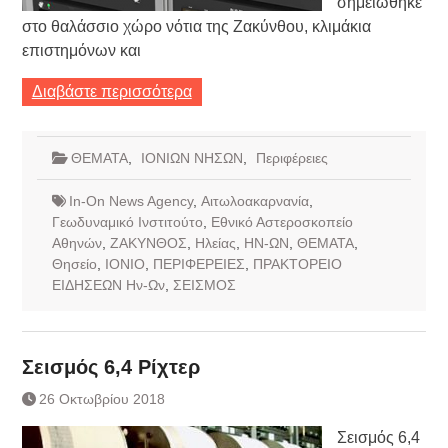
σημειώθηκε
στο θαλάσσιο χώρο νότια της Ζακύνθου, κλιμάκια
επιστημόνων και
Διαβάστε περισσότερα
ΘΕΜΑΤΑ
,
ΙΟΝΙΩΝ ΝΗΣΩΝ
,
Περιφέρειες
In-On News Agency
,
Αιτωλοακαρνανία
,
Γεωδυναμικό Ινστιτούτο
,
Εθνικό Αστεροσκοπείο
Αθηνών
,
ΖΑΚΥΝΘΟΣ
,
Ηλείας
,
ΗΝ-ΩΝ
,
ΘΕΜΑΤΑ
,
Θησείο
,
ΙΟΝΙΟ
,
ΠΕΡΙΦΕΡΕΙΕΣ
,
ΠΡΑΚΤΟΡΕΙΟ
ΕΙΔΗΣΕΩΝ Ην-Ων
,
ΣΕΙΣΜΟΣ
Σεισμός 6,4 Ρίχτερ
26 Οκτωβρίου 2018
Σεισμός 6,4