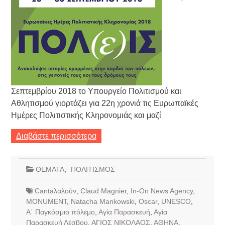
Σεπτεμβρίου 2018 το Υπουργείο Πολιτισμού και
Αθλητισμού γιορτάζει για 22η χρονιά τις Ευρωπαϊκές
Ημέρες Πολιτιστικής Κληρονομιάς και μαζί
Διαβάστε περισσότερα
ΘΕΜΑΤΑ
,
ΠΟΛΙΤΙΣΜΟΣ
Cantaλαλούν
,
Claud Magnier
,
In-On News Agency
,
MONUMENT
,
Natacha Mankowski
,
Oscar
,
UNESCO
,
Α΄ Παγκόσμιο πόλεμο
,
Αγία Παρασκευή
,
Αγία
Παρασκευή Λέσβου
,
ΑΓΙΟΣ ΝΙΚΟΛΑΟΣ
,
ΑΘΗΝΑ
,