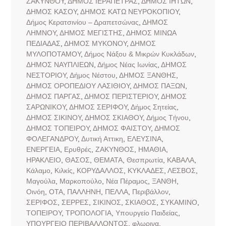
ΖΑΚΥΝΘΟΥ
,
ΔΗΜΟΣ ΙΕΡΑΠΕΤΡΑΣ
,
ΔΗΜΟΣ ΙΗΤΩΝ
,
ΔΗΜΟΣ ΚΑΣΟΥ
,
ΔΗΜΟΣ ΚΑΤΩ ΝΕΥΡΟΚΟΠΙΟΥ
,
Δήμος Κερατσινίου – Δραπετσώνας
,
ΔΗΜΟΣ
ΛΗΜΝΟΥ
,
ΔΗΜΟΣ ΜΕΓΙΣΤΗΣ
,
ΔΗΜΟΣ ΜΙΝΩΑ
ΠΕΔΙΑΔΑΣ
,
ΔΗΜΟΣ ΜΥΚΟΝΟΥ
,
ΔΗΜΟΣ
ΜΥΛΟΠΟΤΑΜΟΥ
,
Δήμος Νάξου & Μικρών Κυκλάδων
,
ΔΗΜΟΣ ΝΑΥΠΛΙΕΩΝ
,
Δήμος Νέας Ιωνίας
,
ΔΗΜΟΣ
ΝΕΣΤΟΡΙΟΥ
,
Δήμος Νέστου
,
ΔΗΜΟΣ ΞΑΝΘΗΣ
,
ΔΗΜΟΣ ΟΡΟΠΕΔΙΟΥ ΛΑΣΙΘΙΟΥ
,
ΔΗΜΟΣ ΠΑΞΩΝ
,
ΔΗΜΟΣ ΠΑΡΓΑΣ
,
ΔΗΜΟΣ ΠΕΡΙΣΤΕΡΙΟΥ
,
ΔΗΜΟΣ
ΣΑΡΩΝΙΚΟΥ
,
ΔΗΜΟΣ ΣΕΡΙΦΟΥ
,
Δήμος Σητείας
,
ΔΗΜΟΣ ΣΙΚΙΝΟΥ
,
ΔΗΜΟΣ ΣΚΙΑΘΟΥ
,
Δήμος Τήνου
,
ΔΗΜΟΣ ΤΟΠΕΙΡΟΥ
,
ΔΗΜΟΣ ΦΑΙΣΤΟΥ
,
ΔΗΜΟΣ
ΦΟΛΕΓΑΝΔΡΟΥ
,
Δυτική Αττικη
,
ΕΛΕΥΣΙΝΑ
,
ΕΝΕΡΓΕΙΑ
,
Ερυθρές
,
ΖΑΚΥΝΘΟΣ
,
ΗΜΑΘΙΑ
,
ΗΡΑΚΛΕΙΟ
,
ΘΑΣΟΣ
,
ΘΕΜΑΤΑ
,
Θεσπρωτία
,
ΚΑΒΑΛΑ
,
Κάλαμο
,
Κιλκίς
,
ΚΟΡΥΔΑΛΛΟΣ
,
ΚΥΚΛΑΔΕΣ
,
ΛΕΣΒΟΣ
,
Μαγούλα
,
Μαρκοπούλο
,
Νέα Πέραμος
,
ΞΑΝΘΗ
,
Οινόη
,
ΟΤΑ
,
ΠΑΛΛΗΝΗ
,
ΠΕΛΛΑ
,
Περιβάλλον
,
ΣΕΡΙΦΟΣ
,
ΣΕΡΡΕΣ
,
ΣΙΚΙΝΟΣ
,
ΣΚΙΑΘΟΣ
,
ΣΥΚΑΜΙΝΟ
,
ΤΟΠΕΙΡΟΥ
,
ΤΡΟΠΟΛΟΓΙΑ
,
Υπουργείο Παιδείας
,
ΥΠΟΥΡΓΕΙΟ ΠΕΡΙΒΑΛΛΟΝΤΟΣ
,
φλωρινα
,