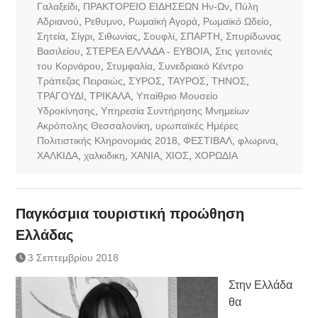
Γαλαξείδι
,
ΠΡΑΚΤΟΡΕΙΟ ΕΙΔΗΣΕΩΝ Ην-Ων
,
Πύλη
Αδριανού
,
Ρεθυμνο
,
Ρωμαϊκή Αγορά
,
Ρωμαϊκό Ωδείο
,
Σητεία
,
Σίγρι
,
Σιθωνίας
,
Σουφλί
,
ΣΠΑΡΤΗ
,
Σπυρίδωνας
Βασιλείου
,
ΣΤΕΡΕΑ ΕΛΛΑΔΑ - ΕΥΒΟΙΑ
,
Στις γειτονιές
του Κορνάρου
,
Στυμφαλία
,
Συνεδριακό Κέντρο
Τράπεζας Πειραιώς
,
ΣΥΡΟΣ
,
ΤΑΥΡΟΣ
,
ΤΗΝΟΣ
,
ΤΡΑΓΟΥΔΙ
,
ΤΡΙΚΑΛΑ
,
Υπαίθριο Μουσείο
Υδροκίνησης
,
Υπηρεσία Συντήρησης Μνημείων
Ακρόπολης Θεσσαλονίκη
,
υρωπαϊκές Ημέρες
Πολιτιστικής Κληρονομιάς 2018
,
ΦΕΣΤΙΒΑΛ
,
φλωρινα
,
ΧΑΛΚΙΔΑ
,
χαλκιδικη
,
ΧΑΝΙΑ
,
ΧΙΟΣ
,
ΧΟΡΩΔΙΑ
Παγκόσμια τουριστική προώθηση
Ελλάδας
3 Σεπτεμβρίου 2018
Στην Ελλάδα
θα