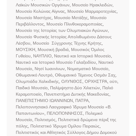
Λαϊκών Μουσικών Οργάνων
,
Μουσείο Ηρακλειδών
,
Μουσείο Κολώνας Αίγινας
,
Μουσείο Μαρμαροτεχνίας
,
Μουσείο Μαστίχας
,
Μουσείο Μετάξης
,
Μουσείο
Περιβάλλοντος
,
Μουσείο Πλινθοκεραμοποιίας
,
Μουσείο της Ιστορίας των Ολυμπιακών Αγώνων
,
Μουσείο Φυσικής Ιστορίας Απολιθωμένου Δάσους
Λέσβου
,
Μουσείο Σύγχρονης Τέχνης Κρήτης
,
ΜΟΥΣΙΚΗ
,
Μουσική βραδιά
,
Μουσικός Όμιλος
Γυθείου
,
ΝΑΥΠΛΙΟ
,
Ναυτικό και Ιστορικό Μουσείο
,
Ναυτικό και Ιστορικό Μουσείο Γαλαξειδίου
,
Ναυτικό
Μουσείο
,
Νησί Ιωαννίνων
,
Νομισματικό Μουσείο
,
Οθωμανικό Λουτρό
,
Οθωμανικό Τέμενος Οσμάν Σαχ
,
Ολυμπιάδα Χαλκιδικής
,
ΟΛΥΝΘΟΣ
,
ΟΡΧΗΣΤΡΑ
,
ούτι
,
Παιδικό Μουσείο
,
Παλίμψηστο Δύο Χιλιετιών
,
Παλιό
Κεραμοποιείο
,
Πανεπιστήμιο Δυτικής Μακεδονίας
,
ΠΑΝΕΠΙΣΤΗΜΙΟ ΙΩΑΝΝΙΝΩΝ
,
ΠΑΤΡΑ
,
Πελοποννησιακό Λαογραφικό Ίδρυμα Μουσείο «Β.
Παπαντωνίου»
,
ΠΕΛΟΠΟΝΝΗΣΟΣ
,
Πολεμικό
Μουσείο
,
Πολιτισμός
,
Πολιτιστικά δρώμενα πέριξ της
πόλης
,
Πολιτιστικό Ίδρυμα Ομίλου Πειραιώς
,
Πολιτιστικός και Αθλητικός Σύλλογος Δήμου Δομοκού