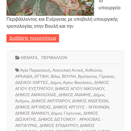
το
υπουργείο
Περιβάλλοντος και Ενέργειας με υποβολή υπουργικής
τροπολογίας στην Βουλή και την
Διαβάστε περισσότερα
ΘΕΜΑΤΑ
,
ΠΕΡΙΒΑΛΛΟΝ
Αγία Παρασκευή
,
Ανατολική Αττική
,
Ανθούσα
,
ΑΡΚΑΔΙΑ
,
ΑΤΤΙΚΗ
,
Βίλια
,
ΒΟΥΛΗ
,
Βριλήσσια
,
Γέρακας
,
ΔΑΣΙΚΟΙ ΧΑΡΤΕΣ
,
Δήμος Αγίου Βασιλείου
,
ΔΗΜΟΣ
ΑΓΙΟΥ ΕΥΣΤΡΑΤΙΟΥ
,
ΔΗΜΟΣ ΑΓΙΟΥ ΝΙΚΟΛΑΟΥ
,
ΔΗΜΟΣ ΑΜΦΙΛΟΧΙΑΣ
,
ΔΗΜΟΣ ΑΝΑΦΗΣ
,
Δήμος
Άνδρου
,
ΔΗΜΟΣ ΑΝΤΙΠΑΡΟΥ
,
ΔΗΜΟΣ ΑΝΩΓΕΙΩΝ
,
ΔΗΜΟΣ ΑΡΓΙΘΕΑΣ
,
ΔΗΜΟΣ ΑΡΓΟΥΣ - ΜΥΚΗΝΩΝ
,
ΔΗΜΟΣ ΒΙΑΝΝΟΥ
,
Δήμος Γόρτυνας
,
ΔΗΜΟΣ
ΔΕΣΚΑΤΗΣ
,
ΔΗΜΟΣ ΔΙΣΤΟΜΟΥ - ΑΡΑΧΟΒΑΣ -
ΑΝΤΙΚΥΡΑΣ
,
ΔΗΜΟΣ ΕΠΙΔΑΥΡΟΥ
,
ΔΗΜΟΣ