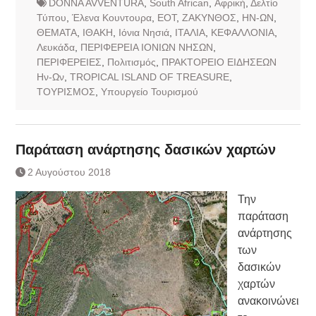
DONNA AVVENTURA
,
South African
,
Αφρική
,
Δελτίο
Τύπου
,
Έλενα Κουντουρα
,
ΕΟΤ
,
ΖΑΚΥΝΘΟΣ
,
ΗΝ-ΩΝ
,
ΘΕΜΑΤΑ
,
ΙΘΑΚΗ
,
Ιόνια Νησιά
,
ΙΤΑΛΙΑ
,
ΚΕΦΑΛΛΟΝΙΑ
,
Λευκάδα
,
ΠΕΡΙΦΕΡΕΙΑ ΙΟΝΙΩΝ ΝΗΣΩΝ
,
ΠΕΡΙΦΕΡΕΙΕΣ
,
Πολιτισμός
,
ΠΡΑΚΤΟΡΕΙΟ ΕΙΔΗΣΕΩΝ
Ην-Ων
,
ΤROPICAL ISLAND OF TREASURE
,
ΤΟΥΡΙΣΜΟΣ
,
Υπουργείο Τουρισμού
Παράταση ανάρτησης δασικών χαρτών
2 Αυγούστου 2018
Την
παράταση
ανάρτησης
των
δασικών
χαρτών
ανακοινώνει