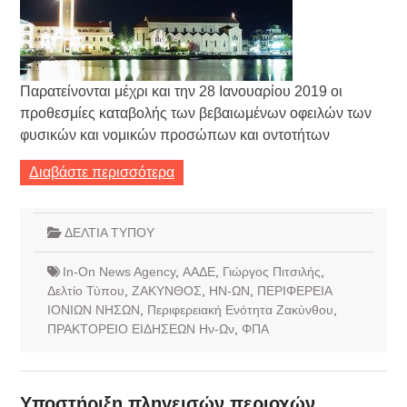
Παρατείνονται μέχρι και την 28 Ιανουαρίου 2019 οι
προθεσμίες καταβολής των βεβαιωμένων οφειλών των
φυσικών και νομικών προσώπων και οντοτήτων
Διαβάστε περισσότερα
ΔΕΛΤΙΑ ΤΥΠΟΥ
In-On News Agency
,
ΑΑΔΕ
,
Γιώργος Πιτσιλής
,
Δελτίο Τύπου
,
ΖΑΚΥΝΘΟΣ
,
ΗΝ-ΩΝ
,
ΠΕΡΙΦΕΡΕΙΑ
ΙΟΝΙΩΝ ΝΗΣΩΝ
,
Περιφερειακή Ενότητα Ζακύνθου
,
ΠΡΑΚΤΟΡΕΙΟ ΕΙΔΗΣΕΩΝ Ην-Ων
,
ΦΠΑ
Υποστήριξη πληγεισών περιοχών