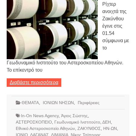
Ρίχτερ
ανοιχτά της
Ζακύνθου
έγινε στις
01.54
σύμφωνα με
το
Γεωδυναμικό Ινστιτούτο του Αστεροσκοπείου Αθηνών.
Το επίκεντρό του
Διαβάστε περισσότερα
ΘΕΜΑΤΑ
,
ΙΟΝΙΩΝ ΝΗΣΩΝ
,
Περιφέρειες
In-On News Agency
,
Άγιος Σώστης
,
ΑΣΤΕΡΟΣΚΟΠΕΙΟ
,
Γεωδυναμικό Ινστιτούτο
,
ΔΕΗ
,
Εθνικό Αστεροσκοπείο Αθηνών
,
ΖΑΚΥΝΘΟΣ
,
ΗΝ-ΩΝ
,
ΙΟΝΙΟ
,
ΛΑΓΑΝΑΣ
,
ΛΙΜΑΝΙΑ
,
Νίκος Τσίπηρας
,