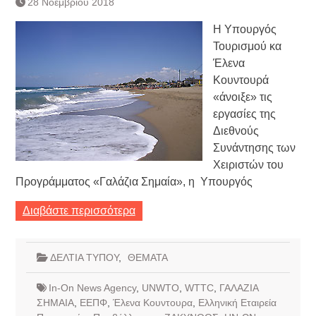
28 Νοεμβρίου 2018
Κατάργηση βιβλιαρίων Υγείας
Ημερήσιο Δελτίο Τιμών
Η Υπουργός
Συναλλάγματος &
Τουρισμού κα
Τραπεζογραμματίων 7-3-2019
Έλενα
Ημερήσιο Δελτίο Τιμών
Κουντουρά
Συναλλάγματος &
«άνοιξε» τις
Τραπεζογραμματίων 4-3-2019
εργασίες της
Κάθοδος αγροτών
Διεθνούς
Δικαιοσύνη
Συνάντησης των
Χειριστών του
Προγράμματος «Γαλάζια Σημαία», η Υπουργός
Διαβάστε περισσότερα
ΔΕΛΤΙΑ ΤΥΠΟΥ
,
ΘΕΜΑΤΑ
In-On News Agency
,
UNWTO
,
WTTC
,
ΓΑΛΑΖΙΑ
ΣΗΜΑΙΑ
,
ΕΕΠΦ
,
Έλενα Κουντουρα
,
Ελληνική Εταιρεία