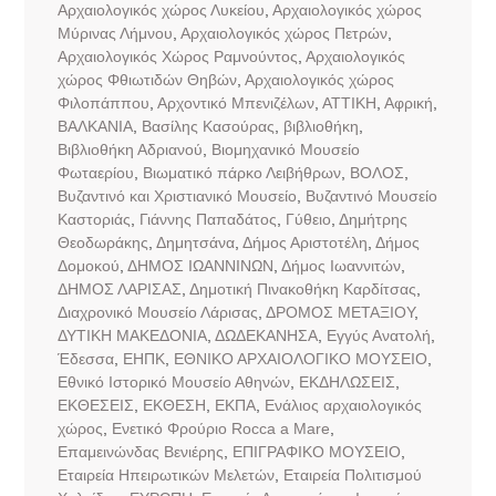
Αρχαιολογικός χώρος Λυκείου
,
Αρχαιολογικός χώρος
Μύρινας Λήμνου
,
Αρχαιολογικός χώρος Πετρών
,
Αρχαιολογικός Χώρος Ραμνούντος
,
Αρχαιολογικός
χώρος Φθιωτιδών Θηβών
,
Αρχαιολογικός χώρος
Φιλοπάππου
,
Αρχοντικό Μπενιζέλων
,
ΑΤΤΙΚΗ
,
Αφρική
,
ΒΑΛΚΑΝΙΑ
,
Βασίλης Κασούρας
,
βιβλιοθήκη
,
Βιβλιοθήκη Αδριανού
,
Βιομηχανικό Μουσείο
Φωταερίου
,
Βιωματικό πάρκο Λειβήθρων
,
ΒΟΛΟΣ
,
Βυζαντινό και Χριστιανικό Μουσείο
,
Βυζαντινό Μουσείο
Καστοριάς
,
Γιάννης Παπαδάτος
,
Γύθειο
,
Δημήτρης
Θεοδωράκης
,
Δημητσάνα
,
Δήμος Αριστοτέλη
,
Δήμος
Δομοκού
,
ΔΗΜΟΣ ΙΩΑΝΝΙΝΩΝ
,
Δήμος Ιωαννιτών
,
ΔΗΜΟΣ ΛΑΡΙΣΑΣ
,
Δημοτική Πινακοθήκη Καρδίτσας
,
Διαχρονικό Μουσείο Λάρισας
,
ΔΡΟΜΟΣ ΜΕΤΑΞΙΟΥ
,
ΔΥΤΙΚΗ ΜΑΚΕΔΟΝΙΑ
,
ΔΩΔΕΚΑΝΗΣΑ
,
Εγγύς Ανατολή
,
Έδεσσα
,
ΕΗΠΚ
,
ΕΘΝΙΚΟ ΑΡΧΑΙΟΛΟΓΙΚΟ ΜΟΥΣΕΙΟ
,
Εθνικό Ιστορικό Μουσείο Αθηνών
,
ΕΚΔΗΛΩΣΕΙΣ
,
ΕΚΘΕΣΕΙΣ
,
ΕΚΘΕΣΗ
,
ΕΚΠΑ
,
Ενάλιος αρχαιολογικός
χώρος
,
Ενετικό Φρούριο Rocca a Mare
,
Επαμεινώνδας Βενιέρης
,
ΕΠΙΓΡΑΦΙΚΟ ΜΟΥΣΕΙΟ
,
Εταιρεία Ηπειρωτικών Μελετών
,
Εταιρεία Πολιτισμού