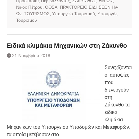
Προστασίας Περιβάλλοντος
,
ΖΑΚΥΝΘΟΣ
,
ΗΝ-ΩΝ
,
Νίκος Πέτρου
,
ΟΟΣΑ
,
ΠΡΑΚΤΟΡΕΙΟ ΕΙΔΗΣΕΩΝ Ην-
Ων
,
ΤΟΥΡΙΣΜΟΣ
,
Υπουργείο Τουρισμού
,
Υπουργός
Τουρισμού
Ειδικά κλιμάκια Μηχανικών στη Ζάκυνθο
21 Νοεμβρίου 2018
Συνεχίζονται
οι αυτοψίες
που
διενεργούν
στη
Ζάκυνθο τα
ειδικά
κλιμάκια
Μηχανικών του Υπουργείου Υποδομών και Μεταφορών,
τα οποία μετέβησαν στο