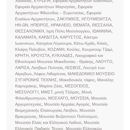
Χαλκίδας
,
ΕΥΡΩΠΗ
,
Εφορεία Αρχαιοτήτων Ιωαννίνων
,
Εφορεία Αρχαιοτήτων Μαγνησίας
,
Εφορεία
Αρχαιοτήτων Φθιώτιδας – Ευρυτανίας
,
Εφορεία
Εναλίων Αρχαιοτήτων
,
ΖΑΚΥΝΘΟΣ
,
ΗΓΟΥΜΕΝΙΤΣΑ
,
ΗΝ-ΩΝ
,
ΗΠΕΙΡΟΣ
,
ΗΡΑΚΛΕΙΟ
,
ΘΕΜΑΤΑ
,
ΘΕΣΣΑΛΙΑ
,
ΘΕΣΣΑΛΟΝΙΚΗ
,
Ιερή Πόλη Μεσολογγίου
,
ΙΩΑΝΝΙΝΑ
,
ΚΑΛΑΜΑΤΑ
,
ΚΑΡΔΙΤΣΑ
,
ΚΑΡΥΣΤΟΣ
,
Κάστρο
Ιωαννίνων
,
Κατερίνα Λύγκουρα
,
Κάτω Αχαΐα
,
Κιλκίς
,
Κλαίρη Παλυβού
,
ΚΟΖΑΝΗ
,
Κούλες
,
Κουρσούμ Τζαμί
,
ΚΡΗΤΗ
,
ΚΡΟΥΣΤΑ
,
ΚΥΚΛΑΔΕΣ
,
Λαογραφικό και
Εθνολογικό Μουσείο Μακεδονίας - Θράκης
,
ΛΑΟΥΤΟ
,
ΛΑΡΙΣΑ
,
Λεσβίων Πολιτεία
,
ΛΕΣΒΟΣ
,
Λουτρό των
Αέρηδων
,
Λόφος Λιθαρίτσια
,
ΜΑΚΕΔΟΝΙΚΟ ΜΟΥΣΕΙΟ
ΣΥΓΧΡΟΝΗΣ ΤΕΧΝΗΣ
,
Μακεδονικός τάφος
,
Μανόλης
Καρτεράκης
,
Μαρίνα Ζέας
,
ΜΕΣΟΓΕΙΟΣ
,
ΜΕΣΟΛΟΓΓΙ
,
ΜΜΣΤ
,
μονή Τζιόρας
,
Μονή
Φιλανθρωπηνών
,
ΜΟΣΧΑΤΟ
,
ΜΟΥΣΕΙΑ
,
Μουσείο
Αργυροτεχνίας
,
Μουσείο Αρχαίας Αγοράς
,
Μουσείο
Βιομηχανικής Ελαιουργίας Λέσβου
,
Μουσείο
Βραυρώνας
,
Μουσείο Βυζαντινού Πολιτισμού
,
Μουσείο Ελιάς και Ελληνικού Λαδιού
,
Μουσείο
Ελληνικής Παιδικής Τέχνης
,
Μουσείο Ελληνικών