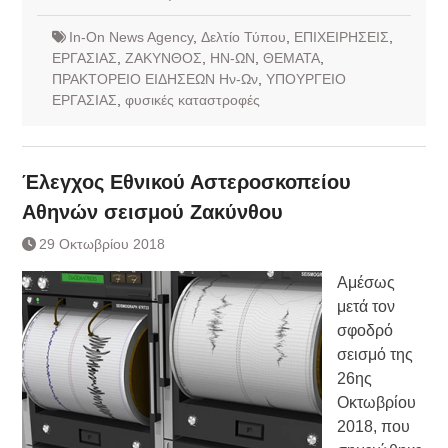
In-On News Agency
,
Δελτίο Τύπου
,
ΕΠΙΧΕΙΡΗΣΕΙΣ
,
ΕΡΓΑΣΙΑΣ
,
ΖΑΚΥΝΘΟΣ
,
ΗΝ-ΩΝ
,
ΘΕΜΑΤΑ
,
ΠΡΑΚΤΟΡΕΙΟ ΕΙΔΗΣΕΩΝ Ην-Ων
,
ΥΠΟΥΡΓΕΙΟ
ΕΡΓΑΣΙΑΣ
,
φυσικές καταστροφές
Έλεγχος Εθνικού Αστεροσκοπείου
Αθηνών σεισμού Ζακύνθου
29 Οκτωβρίου 2018
Αμέσως
μετά τον
σφοδρό
σεισμό της
26ης
Οκτωβρίου
2018, που