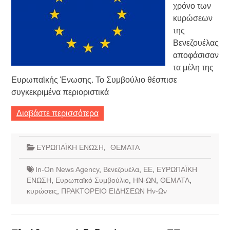
χρόνο των
κυρώσεων
της
Βενεζουέλας
αποφάσισαν
τα μέλη της
Ευρωπαϊκής Ένωσης. Το Συμβούλιο θέσπισε
συγκεκριμένα περιοριστικά
Διαβάστε περισσότερα
ΕΥΡΩΠΑΪΚΗ ΕΝΩΣΗ
,
ΘΕΜΑΤΑ
In-On News Agency
,
Βενεζουέλα
,
ΕΕ
,
ΕΥΡΩΠΑΪΚΗ
ΕΝΩΣΗ
,
Ευρωπαϊκό Συμβούλιο
,
ΗΝ-ΩΝ
,
ΘΕΜΑΤΑ
,
κυρώσεις
,
ΠΡΑΚΤΟΡΕΙΟ ΕΙΔΗΣΕΩΝ Ην-Ων