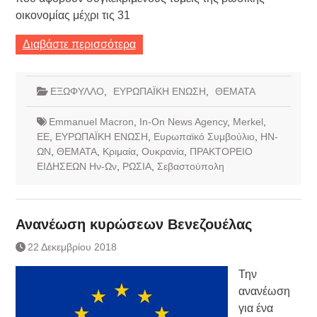
οικονομίας μέχρι τις 31
Διαβάστε περισσότερα
ΕΞΩΦΥΛΛΟ
,
ΕΥΡΩΠΑΪΚΗ ΕΝΩΣΗ
,
ΘΕΜΑΤΑ
Emmanuel Macron
,
In-On News Agency
,
Merkel
,
ΕΕ
,
ΕΥΡΩΠΑΪΚΗ ΕΝΩΣΗ
,
Ευρωπαϊκό Συμβούλιο
,
ΗΝ-
ΩΝ
,
ΘΕΜΑΤΑ
,
Κριμαία
,
Ουκρανία
,
ΠΡΑΚΤΟΡΕΙΟ
ΕΙΔΗΣΕΩΝ Ην-Ων
,
ΡΩΣΙΑ
,
Σεβαστούπολη
Ανανέωση κυρώσεων Βενεζουέλας
22 Δεκεμβρίου 2018
Την
ανανέωση
για ένα