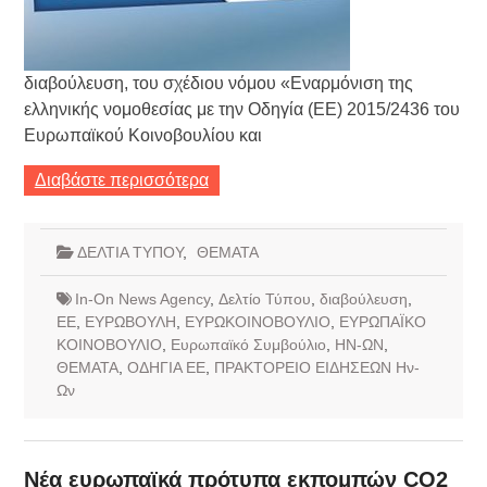
διαβούλευση, του σχέδιου νόμου «Εναρμόνιση της
ελληνικής νομοθεσίας με την Οδηγία (ΕΕ) 2015/2436 του
Ευρωπαϊκού Κοινοβουλίου και
Διαβάστε περισσότερα
ΔΕΛΤΙΑ ΤΥΠΟΥ
,
ΘΕΜΑΤΑ
In-On News Agency
,
Δελτίο Τύπου
,
διαβούλευση
,
ΕΕ
,
ΕΥΡΩΒΟΥΛΗ
,
ΕΥΡΩΚΟΙΝΟΒΟΥΛΙΟ
,
ΕΥΡΩΠΑΪΚΟ
ΚΟΙΝΟΒΟΥΛΙΟ
,
Ευρωπαϊκό Συμβούλιο
,
ΗΝ-ΩΝ
,
ΘΕΜΑΤΑ
,
ΟΔΗΓΙΑ ΕΕ
,
ΠΡΑΚΤΟΡΕΙΟ ΕΙΔΗΣΕΩΝ Ην-
Ων
Νέα ευρωπαϊκά πρότυπα εκπομπών CO2