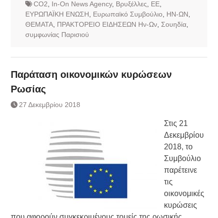
CO2
,
In-On News Agency
,
Βρυξέλλες
,
ΕΕ
,
ΕΥΡΩΠΑΪΚΗ ΕΝΩΣΗ
,
Ευρωπαϊκό Συμβούλιο
,
ΗΝ-ΩΝ
,
ΘΕΜΑΤΑ
,
ΠΡΑΚΤΟΡΕΙΟ ΕΙΔΗΣΕΩΝ Ην-Ων
,
Σουηδία
,
συμφωνίας Παρισιού
Παράταση οικονομικών κυρώσεων
Ρωσίας
27 Δεκεμβρίου 2018
Στις 21
Δεκεμβρίου
2018, το
Συμβούλιο
παρέτεινε
τις
οικονομικές
κυρώσεις
που αφορούν συγκεκριμένους τομείς της ρωσικής