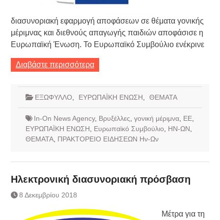
διασυνοριακή εφαρμογή αποφάσεων σε θέματα γονικής
μέριμνας και διεθνούς απαγωγής παιδιών αποφάσισε η
Ευρωπαϊκή Ένωση. Το Ευρωπαϊκό Συμβούλιο ενέκρινε
Διαβάστε περισσότερα
ΕΞΩΦΥΛΛΟ
,
ΕΥΡΩΠΑΪΚΗ ΕΝΩΣΗ
,
ΘΕΜΑΤΑ
In-On News Agency
,
Βρυξέλλες
,
γονική μέριμνα
,
ΕΕ
,
ΕΥΡΩΠΑΪΚΗ ΕΝΩΣΗ
,
Ευρωπαϊκό Συμβούλιο
,
ΗΝ-ΩΝ
,
ΘΕΜΑΤΑ
,
ΠΡΑΚΤΟΡΕΙΟ ΕΙΔΗΣΕΩΝ Ην-Ων
Ηλεκτρονική διασυνοριακή πρόσβαση
8 Δεκεμβρίου 2018
Μέτρα για τη