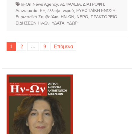
In-On News Agency
,
ΑΣΦΑΛΕΙΑ
,
ΔΙΑΤΡΟΦΗ
,
Διπλωματία
,
ΕΕ
,
έλλειψη νερού
,
ΕΥΡΩΠΑΪΚΗ ΕΝΩΣΗ
,
Ευρωπαϊκό Συμβούλιο
,
ΗΝ-ΩΝ
,
ΝΕΡΟ
,
ΠΡΑΚΤΟΡΕΙΟ
ΕΙΔΗΣΕΩΝ Ην-Ων
,
ΥΔΑΤΑ
,
ΥΔΩΡ
Σελιδοποίηση
1
2
…
9
Επόμενα
άρθρων