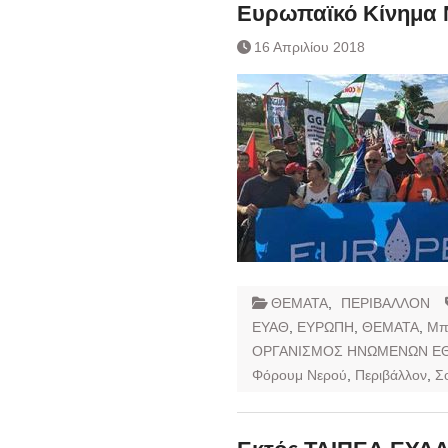
Συναλλάγματος &
Ευρωπαϊκό Κίνημα 
Τραπεζογραμματί
16 Απριλίου 2018
Ημερήσιο Δελτίο 
Συναλλάγματος &
Τραπεζογραμματί
Κάθοδος αγροτώ
Δικαιοσύνη
ΘΕΜΑΤΑ
,
ΠΕΡΙΒΑΛΛΟΝ
ΕΥΑΘ
,
ΕΥΡΩΠΗ
,
ΘΕΜΑΤΑ
,
Μπ
ΟΡΓΑΝΙΣΜΟΣ ΗΝΩΜΕΝΩΝ Ε
Φόρουμ Νερού
,
Περιβάλλον
,
Σ