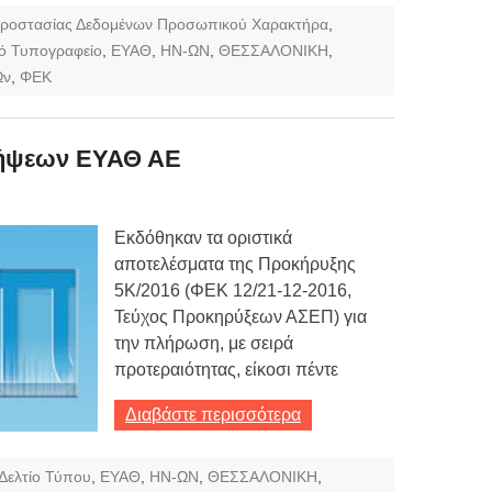
ροστασίας Δεδομένων Προσωπικού Χαρακτήρα
,
ό Τυπογραφείο
,
ΕΥΑΘ
,
ΗΝ-ΩΝ
,
ΘΕΣΣΑΛΟΝΙΚΗ
,
Ων
,
ΦΕΚ
λήψεων ΕΥΑΘ ΑΕ
Εκδόθηκαν τα οριστικά
αποτελέσματα της Προκήρυξης
5Κ/2016 (ΦΕΚ 12/21-12-2016,
Τεύχος Προκηρύξεων ΑΣΕΠ) για
την πλήρωση, με σειρά
προτεραιότητας, είκοσι πέντε
Διαβάστε περισσότερα
Δελτίο Τύπου
,
ΕΥΑΘ
,
ΗΝ-ΩΝ
,
ΘΕΣΣΑΛΟΝΙΚΗ
,