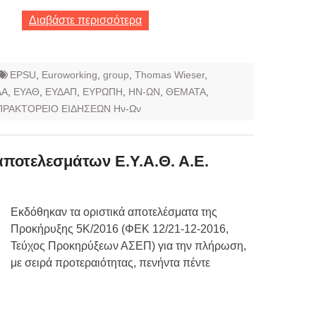
Διαβάστε περισσότερα
EPSU
,
Euroworking
,
group
,
Thomas Wieser
,
ΔΑ
,
ΕΥΑΘ
,
ΕΥΔΑΠ
,
ΕΥΡΩΠΗ
,
ΗΝ-ΩΝ
,
ΘΕΜΑΤΑ
,
ΠΡΑΚΤΟΡΕΙΟ ΕΙΔΗΣΕΩΝ Ην-Ων
ποτελεσμάτων Ε.Υ.Α.Θ. Α.Ε.
Εκδόθηκαν τα οριστικά αποτελέσματα της
Προκήρυξης 5Κ/2016 (ΦΕΚ 12/21-12-2016,
Τεύχος Προκηρύξεων ΑΣΕΠ) για την πλήρωση,
με σειρά προτεραιότητας, πενήντα πέντε