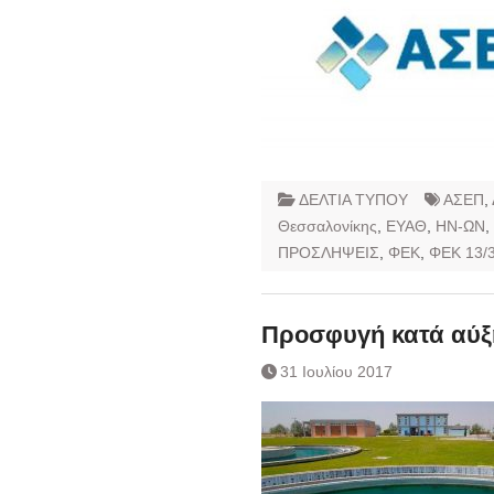
ΔΕΛΤΙΑ ΤΥΠΟΥ
ΑΣΕΠ
,
Θεσσαλονίκης
,
ΕΥΑΘ
,
ΗΝ-ΩΝ
,
ΠΡΟΣΛΗΨΕΙΣ
,
ΦΕΚ
,
ΦΕΚ 13/3
Προσφυγή κατά αύξ
31 Ιουλίου 2017