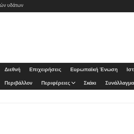
κών υδάτων
νομων μεταναστών
ατοπέδων
λιβυκό μνημόνιο
 κυβέρνησης
ό ναυτικό κατά
εχειρίας
ων Πυροσβεστικής
ΕΚΕΠΕ
Διεθνή
Επιχειρήσεις
Ευρωπαϊκή Ένωση
Ισ
νδεση Κρήτης –
Περιβάλλον
Περιφέρειες
Σκάκι
Συνάλλαγμα
ων ταυτότητας
ύ Πολιτισμού
εκτρικής ενέργειας
ικής Τράπεζας- ΕΚΤ
αρίων Υγείας
Τιμών