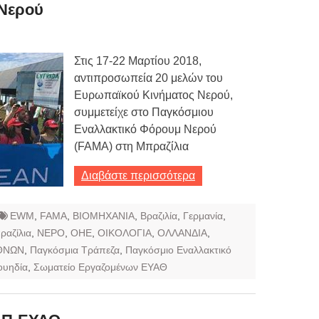
Νερού
ων 7-3-2019
Τιμών
Στις 17-22 Μαρτίου 2018,
ων 4-3-2019
αντιπροσωπεία 20 μελών του
ν
Ευρωπαϊκού Κινήματος Νερού,
συμμετείχε στο Παγκόσμιου
Εναλλακτικό Φόρουμ Νερού
(FAMA) στη Μπραζίλια
Διαβάστε περισσότερα
EWM
,
FAMA
,
ΒΙΟΜΗΧΑΝΙΑ
,
Βραζιλία
,
Γερμανία
,
ραζίλια
,
ΝΕΡΟ
,
ΟΗΕ
,
ΟΙΚΟΛΟΓΙΑ
,
ΟΛΛΑΝΔΙΑ
,
ΘΝΩΝ
,
Παγκόσμια Τράπεζα
,
Παγκόσμιο Εναλλακτικό
ουηδία
,
Σωματείο Εργαζομένων ΕΥΑΘ