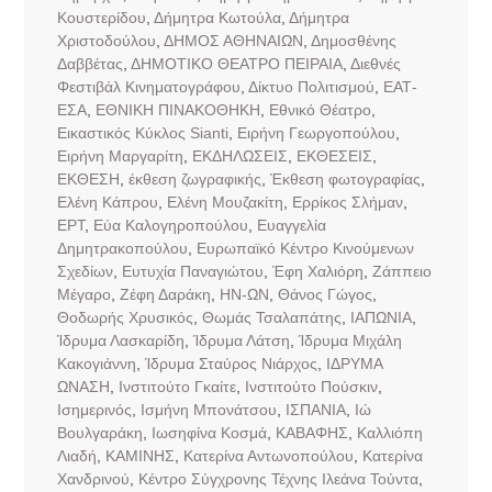
Κουστερίδου
,
Δήμητρα Κωτούλα
,
Δήμητρα
Χριστοδούλου
,
ΔΗΜΟΣ ΑΘΗΝΑΙΩΝ
,
Δημοσθένης
Δαββέτας
,
ΔΗΜΟΤΙΚΟ ΘΕΑΤΡΟ ΠΕΙΡΑΙΑ
,
Διεθνές
Φεστιβάλ Κινηματογράφου
,
Δίκτυο Πολιτισμού
,
ΕΑΤ-
ΕΣΑ
,
ΕΘΝΙΚΗ ΠΙΝΑΚΟΘΗΚΗ
,
Εθνικό Θέατρο
,
Εικαστικός Κύκλος Sianti
,
Ειρήνη Γεωργοπούλου
,
Ειρήνη Μαργαρίτη
,
ΕΚΔΗΛΩΣΕΙΣ
,
ΕΚΘΕΣΕΙΣ
,
ΕΚΘΕΣΗ
,
έκθεση ζωγραφικής
,
Έκθεση φωτογραφίας
,
Ελένη Κάπρου
,
Ελένη Μουζακίτη
,
Ερρίκος Σλήμαν
,
ΕΡΤ
,
Εύα Καλογηροπούλου
,
Ευαγγελία
Δημητρακοπούλου
,
Ευρωπαϊκό Κέντρο Κινούμενων
Σχεδίων
,
Ευτυχία Παναγιώτου
,
Έφη Χαλιόρη
,
Ζάππειο
Μέγαρο
,
Ζέφη Δαράκη
,
ΗΝ-ΩΝ
,
Θάνος Γώγος
,
Θοδωρής Χρυσικός
,
Θωμάς Τσαλαπάτης
,
ΙΑΠΩΝΙΑ
,
Ίδρυμα Λασκαρίδη
,
Ίδρυμα Λάτση
,
Ίδρυμα Μιχάλη
Κακογιάννη
,
Ίδρυμα Σταύρος Νιάρχος
,
ΙΔΡΥΜΑ
ΩΝΑΣΗ
,
Ινστιτούτο Γκαίτε
,
Ινστιτούτο Πούσκιν
,
Ισημερινός
,
Ισμήνη Μπονάτσου
,
ΙΣΠΑΝΙΑ
,
Ιώ
Βουλγαράκη
,
Ιωσηφίνα Κοσμά
,
ΚΑΒΑΦΗΣ
,
Καλλιόπη
Λιαδή
,
ΚΑΜΙΝΗΣ
,
Κατερίνα Αντωνοπούλου
,
Κατερίνα
Χανδρινού
,
Κέντρο Σύγχρονης Τέχνης Ιλεάνα Τούντα
,