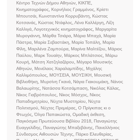
Κέντρο Τεχνών Δήμου Αθηνών
,
ΚΙΚΠΕ
,
Κινηματογράφος
,
Κορνήλιος Γραμμένος
,
Κρίστι
Μπουτσάι
,
Κωνσταντίνα Κορρυβάντη
,
Κώστας
Κοτσανάς
,
Κώστας Ντάφλος
,
Λένα Καλλέργη
,
Λίζη
Καλλιγά
,
Λογοτεχνικός κινηματογράφος
,
Μαργαρίτα
Μυρογιάννη
,
Μάρθα Τσιάρα
,
Μάρια Μπαχά
,
Μαρία
Πάστρα
,
Μαρία Σεβαστάκη
,
Μαρία Τοπάλη
,
Μαρία
Φίλη
,
Μαριλένα Ζαμπούρα
,
Μαρίνα Μαλτέζου
,
Μάριος
Παύλου
,
Μαρκ Τουαίην
,
Μάρκος Μπλάτσιος
,
Μάρω
Κουρή
,
Μάτση Χατζηλαζάρου
,
Μέγαρο Μουσικής
Αθηνών
,
Μενέλαος Χαραλαμπίδης
,
Μιχάλης
Καλλιμόπουλος
,
ΜΟΥΣΕΙΑ
,
ΜΟΥΣΙΚΗ
,
Μουσική
Βιβλιοθήκη
,
Μυρσίνη Γκανά
,
Νάγια Γιακουμάκη
,
Νάνος
Βαλαωρίτης
,
Νατάσσα Κοτσάμπαση
,
Νικόλας Κάλας
,
Νίκος Γιαβρόπουλος
,
Νίκος Μόσχος
,
Νίκος
Παπαδημητρίου
,
Νύχτα Μυστηρίου
,
Νύχτα
Πολιτισμού
,
Νύχτες Πρεμιέρας
,
Ο Πρίγκιπας κι ο
Φτωχός
,
Όλγα Παπακώστα
,
Ομαδική έκθεση
,
Παγκόσμια Πρωτεύουσα Βιβλίου 2018
,
Παναγιώτης
Ευαγγελίδης
,
Παναγιώτης Μπαξεβάνης
,
Πανελλήνιος
Σύνδεσμος Αιθουσών Τέχνης
,
Πάρκο Ελευθερίας
,