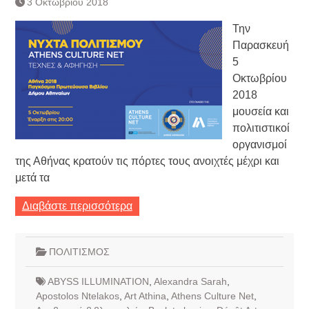
3 Οκτωβρίου 2018
Τράπεζας- ΕΚΤ
Κατάργηση βιβλιαρίων Υγείας
Την
Ημερήσιο Δελτίο Τιμών
Παρασκευή
Συναλλάγματος &
5
Τραπεζογραμματίων 7-3-2019
Οκτωβρίου
Ημερήσιο Δελτίο Τιμών
Συναλλάγματος &
2018
Τραπεζογραμματίων 4-3-2019
μουσεία και
Κάθοδος αγροτών
πολιτιστικοί
Δικαιοσύνη
οργανισμοί
της Αθήνας κρατούν τις πόρτες τους ανοιχτές μέχρι και
μετά τα
Διαβάστε περισσότερα
ΠΟΛΙΤΙΣΜΟΣ
ABYSS ILLUMINATION
,
Alexandra Sarah
,
Apostolos Ntelakos
,
Art Athina
,
Athens Culture Net
,