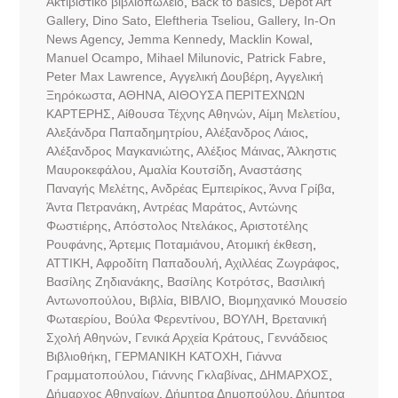
Aκτιβιστικό βιβλιοπωλείο
,
Back to basics
,
Dépôt Art
Gallery
,
Dino Sato
,
Eleftheria Tseliou
,
Gallery
,
In-On
News Agency
,
Jemma Kennedy
,
Macklin Kowal
,
Manuel Ocampo
,
Mihael Milunovic
,
Patrick Fabre
,
Peter Max Lawrence
,
Αγγελική Δουβέρη
,
Αγγελική
Ξηρόκωστα
,
ΑΘΗΝΑ
,
ΑΙΘΟΥΣΑ ΠΕΡΙΤΕΧΝΩΝ
ΚΑΡΤΕΡΗΣ
,
Αίθουσα Τέχνης Αθηνών
,
Αίμη Μελετίου
,
Αλεξάνδρα Παπαδημητρίου
,
Αλέξανδρος Λάιος
,
Αλέξανδρος Μαγκανιώτης
,
Αλέξιος Μάινας
,
Άλκηστις
Μαυροκεφάλου
,
Αμαλία Κουτσίδη
,
Αναστάσης
Παναγής Μελέτης
,
Ανδρέας Εμπειρίκος
,
Άννα Γρίβα
,
Άντα Πετρανάκη
,
Αντρέας Μαράτος
,
Αντώνης
Φωστιέρης
,
Απόστολος Ντελάκος
,
Αριστοτέλης
Ρουφάνης
,
Άρτεμις Ποταμιάνου
,
Ατομική έκθεση
,
ΑΤΤΙΚΗ
,
Αφροδίτη Παπαδουλή
,
Αχιλλέας Ζωγράφος
,
Βασίλης Ζηδιανάκης
,
Βασίλης Κοτρότσς
,
Βασιλική
Αντωνοπούλου
,
Βιβλία
,
ΒΙΒΛΙΟ
,
Βιομηχανικό Μουσείο
Φωταερίου
,
Βούλα Φερεντίνου
,
ΒΟΥΛΗ
,
Βρετανική
Σχολή Αθηνών
,
Γενικά Αρχεία Κράτους
,
Γεννάδειος
Βιβλιοθήκη
,
ΓΕΡΜΑΝΙΚΗ ΚΑΤΟΧΗ
,
Γιάννα
Γραμματοπούλου
,
Γιάννης Γκλαβίνας
,
ΔΗΜΑΡΧΟΣ
,
Δήμαρχος Αθηναίων
,
Δήμητρα Δημοπούλου
,
Δήμητρα