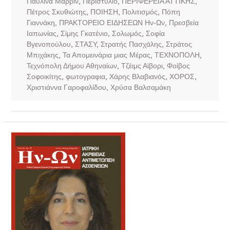
Παυλίνα Μάρβιν
,
Περιστύλιο
,
ΠΕΡΙΦΕΡΕΙΑ ΑΤΤΙΚΗΣ
,
Πέτρος Σκυθιώτης
,
ΠΟΙΗΣΗ
,
Πολιτισμός
,
Πόπη
Γιαννάκη
,
ΠΡΑΚΤΟΡΕΙΟ ΕΙΔΗΣΕΩΝ Ην-Ων
,
Πρεσβεία
Ιαπωνίας
,
Σίμης Γκατένιο
,
Σολωμός
,
Σοφία
Βγενοπούλου
,
ΣΤΑΣΥ
,
Στρατής Πασχάλης
,
Στράτος
Μπιχάκης
,
Τα Απομεινάρια μιας Μέρας
,
ΤΕΧΝΟΠΟΛΗ
,
Τεχνόπολη Δήμου Αθηναίων
,
Τζέιμς Αϊβορι
,
Φοίβος
Σοφοικίτης
,
φωτογραφια
,
Χάρης Βλαβιανός
,
ΧΟΡΟΣ
,
Χριστιάννα Γαροφαλίδου
,
Χρύσα Βαλσαμάκη