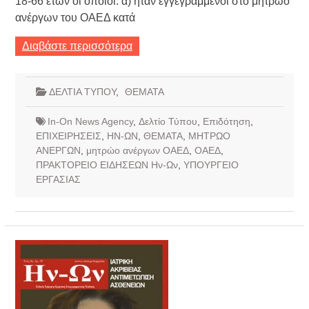
18-66 ετών οι οποίοι: α) ήταν εγγεγραμμένοι στο μητρώο
ανέργων του ΟΑΕΔ κατά
Διαβάστε περισσότερα
ΔΕΛΤΙΑ ΤΥΠΟΥ
,
ΘΕΜΑΤΑ
In-On News Agency
,
Δελτίο Τύπου
,
Επιδότηση
,
ΕΠΙΧΕΙΡΗΣΕΙΣ
,
ΗΝ-ΩΝ
,
ΘΕΜΑΤΑ
,
ΜΗΤΡΩΟ
ΑΝΕΡΓΩΝ
,
μητρώο ανέργων ΟΑΕΔ
,
ΟΑΕΔ
,
ΠΡΑΚΤΟΡΕΙΟ ΕΙΔΗΣΕΩΝ Ην-Ων
,
ΥΠΟΥΡΓΕΙΟ
ΕΡΓΑΣΙΑΣ