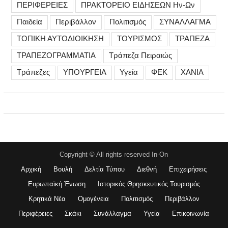
ΠΕΡΙΦΕΡΕΙΕΣ
ΠΡΑΚΤΟΡΕΙΟ ΕΙΔΗΣΕΩΝ Ην-Ων
Παιδεία
Περιβάλλον
Πολιτισμός
ΣΥΝΑΛΛΑΓΜΑ
ΤΟΠΙΚΗ ΑΥΤΟΔΙΟΙΚΗΣΗ
ΤΟΥΡΙΣΜΟΣ
ΤΡΑΠΕΖΑ
ΤΡΑΠΕΖΟΓΡΑΜΜΑΤΙΑ
Τράπεζα Πειραιώς
Τράπεζες
ΥΠΟΥΡΓΕΙΑ
Υγεία
ΦΕΚ
ΧΑΝΙΑ
Copyright © All rights reserved In-On
Αρχική
Βουλή
Δελτία Τύπου
Διεθνή
Επιχειρήσεις
Ευρωπαϊκή Ένωση
Ιστορικός Θρησκευτικός Τουρισμός
Κρητικά Νέα
Ομογένεια
Πολιτισμός
Περιβάλλον
Περιφέρειες
Σκάκι
Συνάλλαγμα
Υγεία
Επικοινωνία