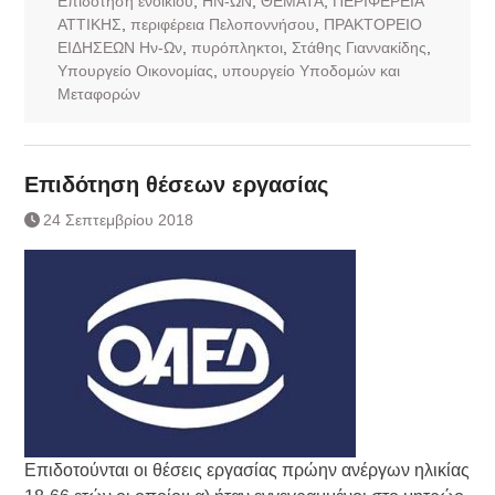
Επιδότηση ενοικίου
,
ΗΝ-ΩΝ
,
ΘΕΜΑΤΑ
,
ΠΕΡΙΦΕΡΕΙΑ
ΑΤΤΙΚΗΣ
,
περιφέρεια Πελοποννήσου
,
ΠΡΑΚΤΟΡΕΙΟ
ΕΙΔΗΣΕΩΝ Ην-Ων
,
πυρόπληκτοι
,
Στάθης Γιαννακίδης
,
Υπουργείο Οικονομίας
,
υπουργείο Υποδομών και
Μεταφορών
Επιδότηση θέσεων εργασίας
24 Σεπτεμβρίου 2018
Επιδοτούνται οι θέσεις εργασίας πρώην ανέργων ηλικίας