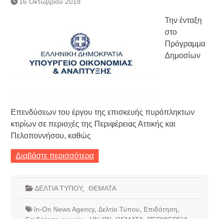
16 Οκτωβρίου 2018
Τράπεζας- ΕΚΤ
Κατάργηση βιβλιαρίων Υγείας
Την ένταξη
Ημερήσιο Δελτίο Τιμών
στο
Συναλλάγματος &
Πρόγραμμα
Τραπεζογραμματίων 7-3-2019
Δημοσίων
Ημερήσιο Δελτίο Τιμών
Συναλλάγματος &
Τραπεζογραμματίων 4-3-2019
Κάθοδος αγροτών
Δικαιοσύνη
Επενδύσεων του έργου της επισκευής πυρόπληκτων
κτιρίων σε περιοχές της Περιφέρειας Αττικής και
Πελοποννήσου, καθώς
Διαβάστε περισσότερα
ΔΕΛΤΙΑ ΤΥΠΟΥ
,
ΘΕΜΑΤΑ
In-On News Agency
,
Δελτίο Τύπου
,
Επιδότηση
,