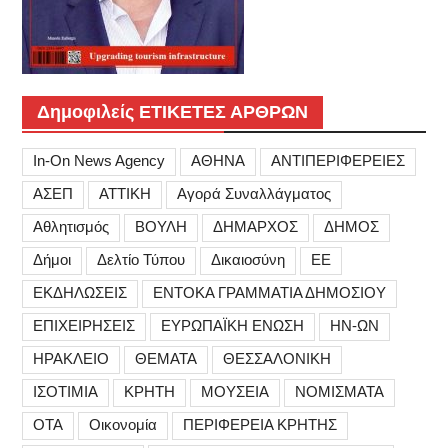
Δημοφιλείς ΕΤΙΚΕΤΕΣ ΑΡΘΡΩΝ
In-On News Agency
ΑΘΗΝΑ
ΑΝΤΙΠΕΡΙΦΕΡΕΙΕΣ
ΑΣΕΠ
ΑΤΤΙΚΗ
Αγορά Συναλλάγματος
Αθλητισμός
ΒΟΥΛΗ
ΔΗΜΑΡΧΟΣ
ΔΗΜΟΣ
Δήμοι
Δελτίο Τύπου
Δικαιοσύνη
ΕΕ
ΕΚΔΗΛΩΣΕΙΣ
ΕΝΤΟΚΑ ΓΡΑΜΜΑΤΙΑ ΔΗΜΟΣΙΟΥ
ΕΠΙΧΕΙΡΗΣΕΙΣ
ΕΥΡΩΠΑΪΚΗ ΕΝΩΣΗ
ΗΝ-ΩΝ
ΗΡΑΚΛΕΙΟ
ΘΕΜΑΤΑ
ΘΕΣΣΑΛΟΝΙΚΗ
ΙΣΟΤΙΜΙΑ
ΚΡΗΤΗ
ΜΟΥΣΕΙΑ
ΝΟΜΙΣΜΑΤΑ
ΟΤΑ
Οικονομία
ΠΕΡΙΦΕΡΕΙΑ ΚΡΗΤΗΣ