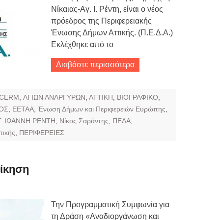
Νίκαιας-Αγ. Ι. Ρέντη, είναι ο νέος
πρόεδρος της Περιφερειακής
Ένωσης Δήμων Αττικής. (Π.Ε.Δ.Α.)
Εκλέχθηκε από το
Διαβάστε περισσότερα
CERM
,
ΑΓΙΩΝ ΑΝΑΡΓΥΡΩΝ
,
ΑΤΤΙΚΗ
,
ΒΙΟΓΡΑΦΙΚΟ
,
ΟΣ
,
ΕΕΤΑΑ
,
Ένωση Δήμων και Περιφερειών Ευρώπης
,
Γ. ΙΩΑΝΝΗ ΡΕΝΤΗ
,
Νίκος Σαράντης
,
ΠΕΔΑ
,
τικής
,
ΠΕΡΙΦΕΡΕΙΕΣ
ίκηση
Την Προγραμματική Συμφωνία για
τη Δράση «Αναδιοργάνωση και