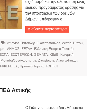
σχεδιασμό και την υλοποίηση ενός
ειδικού προγράμματος δράσης για
την υποστήριξη των ορεινών
Δήμων, υπέγραψαν ο
Διαβάστε περισσότερα
Γεώργιος Πατούλης
,
Γκοτσόπουλος
,
Δελτίο Τύπου
,
ήμοι
,
ΔΗΜΟΣ
,
ΕΕΤΑΑ
,
Ελληνική Εταιρεία Τοπικής
ΕΣΠΑ
,
ΕΣΩΤΕΡΙΚΩΝ
,
ΘΕΜΑΤΑ
,
ΚΕΔΕ
,
Κεντρική
,
ΜονάδαΟργάνωσης της Διαχείρισης Αναπτυξιακών
ΡΙΦΕΡΕΙΕΣ
,
Πράσινο Ταμείο
,
ΤΟΠΙΚΗ
ΠΕΔ Αττικής
Ο Γιώργος Ιωακειμίδης, Δήμαρχος