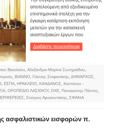
αποτελούμενη από εξειδικευμένα
επιστημονικά στελέχη για την
έγκαιρη κατάρτιση-εκπόνηση
μελετών για την κατασκευή
αναπτυξιακών έργων που
Διαβάστε περισσότερα
γίου Βασιλείου
,
Αλεξάνδρα-Μαρίνα Σωτηριάδου
,
πρινός
,
ΒΙΑΝΝΟ
,
Γιάννης Στεφανάκης
,
ΔΗΜΑΡΧΟΣ
,
Α
,
ΕΣΠΑ
,
ΗΡΑΚΛΕΙΟ
,
ΚΑΝΔΑΝΟΣ
,
Καντάνου -
ΖΙΑ
,
ΟΡΟΠΕΔΙΟ ΛΑΣΙΘΙΟΥ
,
ΟΧΕ
,
Παναγιώτης Πάντος
,
ΕΡΙΦΕΡΕΙΕΣ
,
Σταύρος Αρναουτάκης
,
ΣΦΑΚΙΑ
ς ασφαλιστικών εισφορών π.