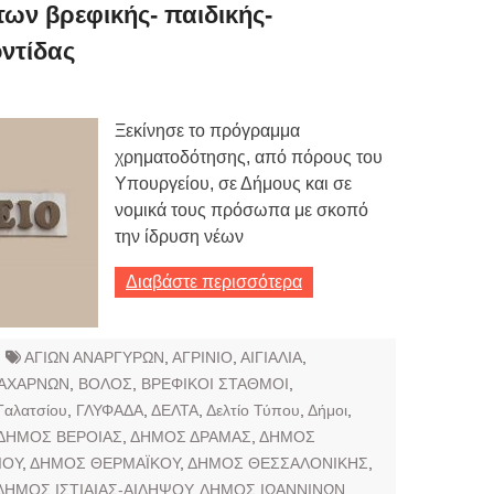
Τιμών
ων βρεφικής- παιδικής-
ντίδας
ων 7-3-2019
Τιμών
Ξεκίνησε το πρόγραμμα
ων 4-3-2019
χρηματοδότησης, από πόρους του
ν
Υπουργείου, σε Δήμους και σε
νομικά τους πρόσωπα με σκοπό
την ίδρυση νέων
Διαβάστε περισσότερα
ΑΓΙΩΝ ΑΝΑΡΓΥΡΩΝ
,
ΑΓΡΙΝΙΟ
,
ΑΙΓΙΑΛΙΑ
,
ΑΧΑΡΝΩΝ
,
ΒΟΛΟΣ
,
ΒΡΕΦΙΚΟΙ ΣΤΑΘΜΟΙ
,
Γαλατσίου
,
ΓΛΥΦΑΔΑ
,
ΔΕΛΤΑ
,
Δελτίο Τύπου
,
Δήμοι
,
ΔΗΜΟΣ ΒΕΡΟΙΑΣ
,
ΔΗΜΟΣ ΔΡΑΜΑΣ
,
ΔΗΜΟΣ
ΙΟΥ
,
ΔΗΜΟΣ ΘΕΡΜΑΪΚΟΥ
,
ΔΗΜΟΣ ΘΕΣΣΑΛΟΝΙΚΗΣ
,
ΔΗΜΟΣ ΙΣΤΙΑΙΑΣ-ΑΙΔΗΨΟΥ
,
ΔΗΜΟΣ ΙΩΑΝΝΙΝΩΝ
,