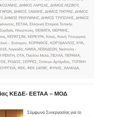
 ΚΟΖΑΝΗΣ
,
ΔΗΜΟΣ ΛΑΡΙΣΑΣ
,
ΔΗΜΟΣ ΛΕΣΒΟΥ
,
ΓΑΡΩΝ
,
ΔΗΜΟΣ ΞΑΝΘΗΣ
,
ΔΗΜΟΣ ΠΑΤΡΑΣ
,
ΔΗΜΟΣ
ΟΥ
,
ΔΗΜΟΣ ΡΕΘΥΜΝΗΣ
,
ΔΗΜΟΣ ΤΡΙΠΟΛΗΣ
,
ΔΗΜΟΣ
Διόνυσος
,
ΕΕΤΑΑ
,
Ελληνική Εταιρεία Τοπικής
Εορδαία
,
Ηλιούπολη
,
ΘΕΜΑΤΑ
,
ΘΕΡΜΗΣ
,
ίνη
,
ΚΕΡΑΤΣΙΝΙ
,
ΚΕΡΚΥΡΑ
,
Κιλκίς
,
Κοινή Υπουργική
λιού – Ευόσμου
,
ΚΟΡΙΝΘΟΣ
,
ΚΟΡΥΔΑΛΛΟΣ
,
ΚΥΑ
,
2018
,
Λαγκαδά
,
ΛΑΜΙΑ
,
ΛΕΒΑΔΕΩΝ
,
Νεάπολη -
ΝΗ ΡΕΝΤΗ
,
ΟΤΑ
,
Παύλου Μελά
,
ΠΕΛΛΑ
,
ΠΕΡΑΜΑ
,
ΓΟΣ
,
ΡΟΔΟΣ
,
ΣΕΡΡΕΣ
,
Σπάτων-Αρτέμιδος
,
ΤΟΠΙΚΗ
ΟΥΡΓΕΙΑ
,
ΦΕΚ
,
ΦΕΚ 1409Β’
,
ΦΥΛΗΣ
,
ΧΑΛΚΙΔΑ
,
ίας ΚΕΔΕ- ΕΕΤΑΑ – ΜΟΔ
Σύμφωνο Συνεργασίας για το