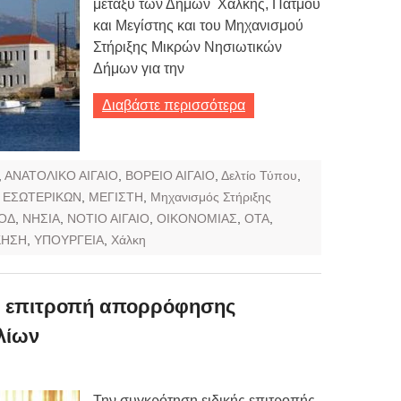
μεταξύ των Δήμων Χάλκης, Πάτμου
και Μεγίστης και του Μηχανισμού
Στήριξης Μικρών Νησιωτικών
Δήμων για την
Διαβάστε περισσότερα
,
ΑΝΑΤΟΛΙΚΟ ΑΙΓΑΙΟ
,
ΒΟΡΕΙΟ ΑΙΓΑΙΟ
,
Δελτίο Τύπου
,
,
ΕΣΩΤΕΡΙΚΩΝ
,
ΜΕΓΙΣΤΗ
,
Μηχανισμός Στήριξης
ΟΔ
,
ΝΗΣΙΑ
,
ΝΟΤΙΟ ΑΙΓΑΙΟ
,
ΟΙΚΟΝΟΜΙΑΣ
,
ΟΤΑ
,
ΚΗΣΗ
,
ΥΠΟΥΡΓΕΙΑ
,
Χάλκη
κή επιτροπή απορρόφησης
λίων
Την συγκρότηση ειδικής επιτροπής