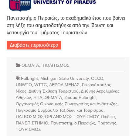
Πανεπιστήμιο Πειραιώς, το ακαδημαϊκό έτος που βαίνει
στη λήξη του σηματοδοτήθηκε από την ίδρυση και
λειτουργία του Τμήματος Τουριστικών
Διαβάστε περισσότερα
ΘΕΜΑΤΑ
,
ΠΟΛΙΤΙΣΜΟΣ
Fulbright
,
Michigan State University
,
OECD
,
UNWTO
,
WTTC
,
ΑΕΡΟΛΙΜΕΝΑΣ
,
Γεωργόπουλος
Νίκος
,
Διεθνή Έκθεση Τουρισμού
,
Διεθνής Αερολιμένας
Αθηνών
,
ΗΠΑ
,
ΘΕΜΑΤΑ
,
ίδρυμα Fulbright
,
Οργανισμός Οικονομικής Συνεργασίας και Ανάπτυξης
,
Παγκόσμιο Συμβούλιο Ταξιδίων και Τουρισμού
,
ΠΑΓΚΟΣΜΙΟΣ ΟΡΓΑΝΙΣΜΟΣ ΤΟΥΡΙΣΜΟΥ
,
Παιδεία
,
ΠΑΝΕΠΙΣΤΗΜΙΟ
,
Πανεπιστήμιο Πειραιώς
,
Πρύτανης
,
ΤΟΥΡΙΣΜΟΣ