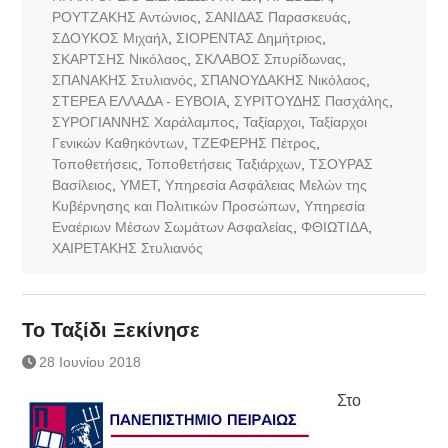
ΡΟΥΤΖΑΚΗΣ Αντώνιος
,
ΣΑΝΙΔΑΣ Παρασκευάς
,
ΣΔΟΥΚΟΣ Μιχαήλ
,
ΣΙΟΡΕΝΤΑΣ Δημήτριος
,
ΣΚΑΡΤΣΗΣ Νικόλαος
,
ΣΚΛΑΒΟΣ Σπυρίδωνας
,
ΣΠΑΝΑΚΗΣ Στυλιανός
,
ΣΠΑΝΟΥΔΑΚΗΣ Νικόλαος
,
ΣΤΕΡΕΑ ΕΛΛΑΔΑ - ΕΥΒΟΙΑ
,
ΣΥΡΙΤΟΥΔΗΣ Πασχάλης
,
ΣΥΡΟΓΙΑΝΝΗΣ Χαράλαμπος
,
Ταξίαρχοι
,
Ταξίαρχοι
Γενικών Καθηκόντων
,
ΤΖΕΦΕΡΗΣ Πέτρος
,
Τοποθετήσεις
,
Τοποθετήσεις Ταξιάρχων
,
ΤΣΟΥΡΑΣ
Βασίλειος
,
ΥΜΕΤ
,
Υπηρεσία Ασφάλειας Μελών της
Κυβέρνησης και Πολιτικών Προσώπων
,
Υπηρεσία
Εναέριων Μέσων Σωμάτων Ασφαλείας
,
ΦΘΙΩΤΙΔΑ
,
ΧΑΙΡΕΤΑΚΗΣ Στυλιανός
Το Ταξίδι Ξεκίνησε
28 Ιουνίου 2018
Στο