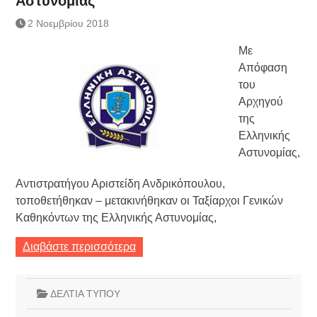
Αστυνομίας
Τράπεζας- ΕΚΤ
Κατάργηση βιβλιαρίων Υγείας
2 Νοεμβρίου 2018
Ημερήσιο Δελτίο Τιμών
Με
Συναλλάγματος &
Τραπεζογραμματίων 7-3-2019
Απόφαση
Ημερήσιο Δελτίο Τιμών
του
Συναλλάγματος &
Αρχηγού
Τραπεζογραμματίων 4-3-2019
της
Κάθοδος αγροτών
Ελληνικής
Δικαιοσύνη
Αστυνομίας,
Αντιστρατήγου Αριστείδη Ανδρικόπουλου,
τοποθετήθηκαν – μετακινήθηκαν οι Ταξίαρχοι Γενικών
Καθηκόντων της Ελληνικής Αστυνομίας,
Διαβάστε περισσότερα
ΔΕΛΤΙΑ ΤΥΠΟΥ