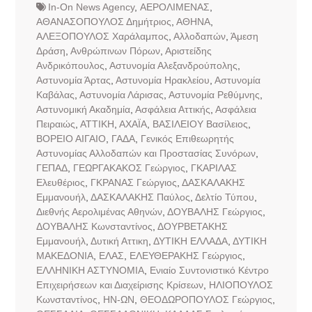
In-On News Agency
,
ΑΕΡΟΛΙΜΕΝΑΣ
,
ΑΘΑΝΑΣΟΠΟΥΛΟΣ Δημήτριος
,
ΑΘΗΝΑ
,
ΑΛΕΞΟΠΟΥΛΟΣ Χαράλαμπος
,
Αλλοδαπών
,
Άμεση
Δράση
,
Ανθρώπινων Πόρων
,
Αριστείδης
Ανδρικόπουλος
,
Αστυνομία Αλεξανδρούπολης
,
Αστυνομία Άρτας
,
Αστυνομία Ηρακλείου
,
Αστυνομία
Καβάλας
,
Αστυνομία Λάρισας
,
Αστυνομία Ρεθύμνης
,
Αστυνομική Ακαδημία
,
Ασφάλεια Αττικής
,
Ασφάλεια
Πειραιώς
,
ΑΤΤΙΚΗ
,
ΑΧΑΪΑ
,
ΒΑΣΙΛΕΙΟΥ Βασίλειος
,
ΒΟΡΕΙΟ ΑΙΓΑΙΟ
,
ΓΑΔΑ
,
Γενικός Επιθεωρητής
Αστυνομίας Αλλοδαπών και Προστασίας Συνόρων
,
ΓΕΠΑΔ
,
ΓΕΩΡΓΑΚΑΚΟΣ Γεώργιος
,
ΓΚΑΡΙΛΑΣ
Ελευθέριος
,
ΓΚΡΑΝΑΣ Γεώργιος
,
ΔΑΣΚΑΛΑΚΗΣ
Εμμανουήλ
,
ΔΑΣΚΑΛΑΚΗΣ Παύλος
,
Δελτίο Τύπου
,
Διεθνής Αερολιμένας Αθηνών
,
ΔΟΥΒΑΛΗΣ Γεώργιος
,
ΔΟΥΒΑΛΗΣ Κωνσταντίνος
,
ΔΟΥΡΒΕΤΑΚΗΣ
Εμμανουήλ
,
Δυτική Αττικη
,
ΔΥΤΙΚΗ ΕΛΛΑΔΑ
,
ΔΥΤΙΚΗ
ΜΑΚΕΔΟΝΙΑ
,
ΕΛΑΣ
,
ΕΛΕΥΘΕΡΑΚΗΣ Γεώργιος
,
ΕΛΛΗΝΙΚΗ ΑΣΤΥΝΟΜΙΑ
,
Ενιαίο Συντονιστικό Κέντρο
Επιχειρήσεων και Διαχείρισης Κρίσεων
,
ΗΛΙΟΠΟΥΛΟΣ
Κωνσταντίνος
,
ΗΝ-ΩΝ
,
ΘΕΟΔΩΡΟΠΟΥΛΟΣ Γεώργιος
,