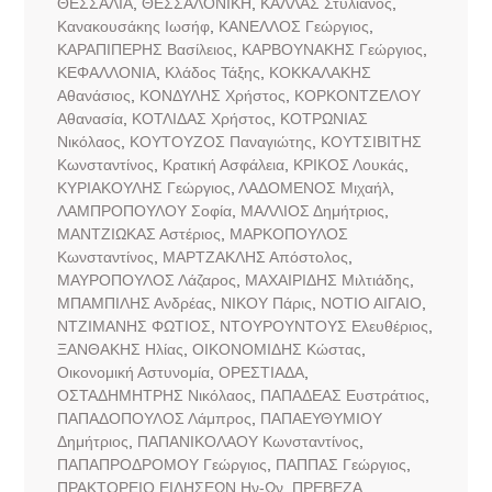
ΘΕΣΣΑΛΙΑ
,
ΘΕΣΣΑΛΟΝΙΚΗ
,
ΚΑΛΛΑΣ Στυλιανός
,
Κανακουσάκης Ιωσήφ
,
ΚΑΝΕΛΛΟΣ Γεώργιος
,
ΚΑΡΑΠΙΠΕΡΗΣ Βασίλειος
,
ΚΑΡΒΟΥΝΑΚΗΣ Γεώργιος
,
ΚΕΦΑΛΛΟΝΙΑ
,
Κλάδος Τάξης
,
ΚΟΚΚΑΛΑΚΗΣ
Αθανάσιος
,
ΚΟΝΔΥΛΗΣ Χρήστος
,
ΚΟΡΚΟΝΤΖΕΛΟΥ
Αθανασία
,
ΚΟΤΛΙΔΑΣ Χρήστος
,
ΚΟΤΡΩΝΙΑΣ
Νικόλαος
,
ΚΟΥΤΟΥΖΟΣ Παναγιώτης
,
ΚΟΥΤΣΙΒΙΤΗΣ
Κωνσταντίνος
,
Κρατική Ασφάλεια
,
ΚΡΙΚΟΣ Λουκάς
,
ΚΥΡΙΑΚΟΥΛΗΣ Γεώργιος
,
ΛΑΔΟΜΕΝΟΣ Μιχαήλ
,
ΛΑΜΠΡΟΠΟΥΛΟΥ Σοφία
,
ΜΑΛΛΙΟΣ Δημήτριος
,
ΜΑΝΤΖΙΩΚΑΣ Αστέριος
,
ΜΑΡΚΟΠΟΥΛΟΣ
Κωνσταντίνος
,
ΜΑΡΤΖΑΚΛΗΣ Απόστολος
,
ΜΑΥΡΟΠΟΥΛΟΣ Λάζαρος
,
ΜΑΧΑΙΡΙΔΗΣ Μιλτιάδης
,
ΜΠΑΜΠΙΛΗΣ Ανδρέας
,
ΝΙΚΟΥ Πάρις
,
ΝΟΤΙΟ ΑΙΓΑΙΟ
,
ΝΤΖΙΜΑΝΗΣ ΦΩΤΙΟΣ
,
ΝΤΟΥΡΟΥΝΤΟΥΣ Ελευθέριος
,
ΞΑΝΘΑΚΗΣ Ηλίας
,
ΟΙΚΟΝΟΜΙΔΗΣ Κώστας
,
Οικονομική Αστυνομία
,
ΟΡΕΣΤΙΑΔΑ
,
ΟΣΤΑΔΗΜΗΤΡΗΣ Νικόλαος
,
ΠΑΠΑΔΕΑΣ Ευστράτιος
,
ΠΑΠΑΔΟΠΟΥΛΟΣ Λάμπρος
,
ΠΑΠΑΕΥΘΥΜΙΟΥ
Δημήτριος
,
ΠΑΠΑΝΙΚΟΛΑΟΥ Κωνσταντίνος
,
ΠΑΠΑΠΡΟΔΡΟΜΟΥ Γεώργιος
,
ΠΑΠΠΑΣ Γεώργιος
,
ΠΡΑΚΤΟΡΕΙΟ ΕΙΔΗΣΕΩΝ Ην-Ων
,
ΠΡΕΒΕΖΑ
,