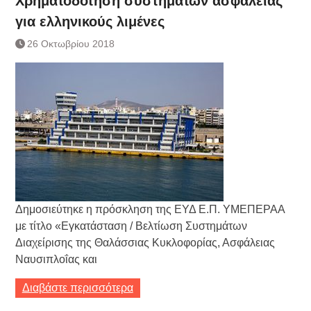
Χρηματοδότηση συστημάτων ασφάλειας
Τράπεζας- ΕΚΤ
για ελληνικούς λιμένες
Κατάργηση βιβλιαρίων Υγείας
Ημερήσιο Δελτίο Τιμών
26 Οκτωβρίου 2018
Συναλλάγματος &
Τραπεζογραμματίων 7-3-2019
Ημερήσιο Δελτίο Τιμών
Συναλλάγματος &
Τραπεζογραμματίων 4-3-2019
Κάθοδος αγροτών
Δικαιοσύνη
Δημοσιεύτηκε η πρόσκληση της ΕΥΔ Ε.Π. ΥΜΕΠΕΡΑΑ
με τίτλο «Εγκατάσταση / Βελτίωση Συστημάτων
Διαχείρισης της Θαλάσσιας Κυκλοφορίας, Ασφάλειας
Ναυσιπλοΐας και
Διαβάστε περισσότερα