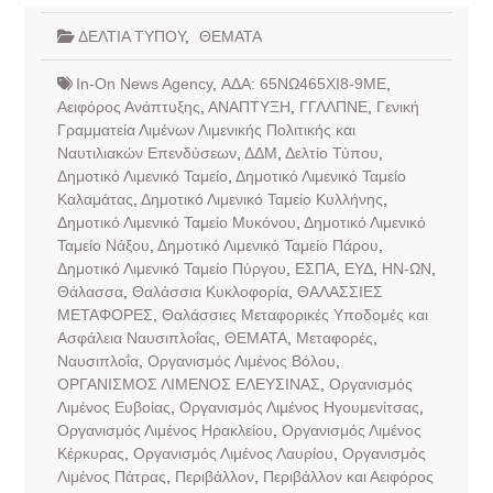
ΔΕΛΤΙΑ ΤΥΠΟΥ
,
ΘΕΜΑΤΑ
In-On News Agency
,
ΑΔΑ: 65ΝΩ465ΧΙ8-9ΜΕ
,
Αειφόρος Ανάπτυξης
,
ΑΝΑΠΤΥΞΗ
,
ΓΓΛΛΠΝΕ
,
Γενική
Γραμματεία Λιμένων Λιμενικής Πολιτικής και
Ναυτιλιακών Επενδύσεων
,
ΔΔΜ
,
Δελτίο Τύπου
,
Δημοτικό Λιμενικό Ταμείο
,
Δημοτικό Λιμενικό Ταμείο
Καλαμάτας
,
Δημοτικό Λιμενικό Ταμείο Κυλλήνης
,
Δημοτικό Λιμενικό Ταμείο Μυκόνου
,
Δημοτικό Λιμενικό
Ταμείο Νάξου
,
Δημοτικό Λιμενικό Ταμείο Πάρου
,
Δημοτικό Λιμενικό Ταμείο Πύργου
,
ΕΣΠΑ
,
ΕΥΔ
,
ΗΝ-ΩΝ
,
Θάλασσα
,
Θαλάσσια Κυκλοφορία
,
ΘΑΛΑΣΣΙΕΣ
ΜΕΤΑΦΟΡΕΣ
,
Θαλάσσιες Μεταφορικές Υποδομές και
Ασφάλεια Ναυσιπλοΐας
,
ΘΕΜΑΤΑ
,
Μεταφορές
,
Ναυσιπλοΐα
,
Οργανισμός Λιμένος Βόλου
,
ΟΡΓΑΝΙΣΜΟΣ ΛΙΜΕΝΟΣ ΕΛΕΥΣΙΝΑΣ
,
Οργανισμός
Λιμένος Ευβοίας
,
Οργανισμός Λιμένος Ηγουμενίτσας
,
Οργανισμός Λιμένος Ηρακλείου
,
Οργανισμός Λιμένος
Κέρκυρας
,
Οργανισμός Λιμένος Λαυρίου
,
Οργανισμός
Λιμένος Πάτρας
,
Περιβάλλον
,
Περιβάλλον και Αειφόρος