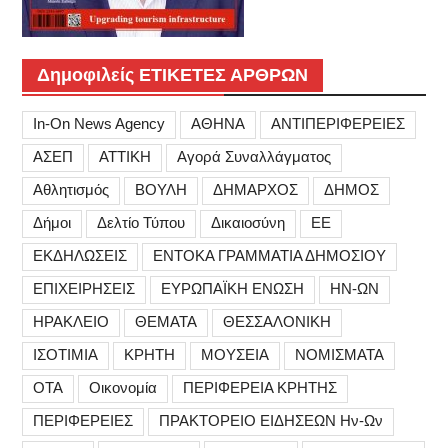
Δημοφιλείς ΕΤΙΚΕΤΕΣ ΑΡΘΡΩΝ
In-On News Agency
ΑΘΗΝΑ
ΑΝΤΙΠΕΡΙΦΕΡΕΙΕΣ
ΑΣΕΠ
ΑΤΤΙΚΗ
Αγορά Συναλλάγματος
Αθλητισμός
ΒΟΥΛΗ
ΔΗΜΑΡΧΟΣ
ΔΗΜΟΣ
Δήμοι
Δελτίο Τύπου
Δικαιοσύνη
ΕΕ
ΕΚΔΗΛΩΣΕΙΣ
ΕΝΤΟΚΑ ΓΡΑΜΜΑΤΙΑ ΔΗΜΟΣΙΟΥ
ΕΠΙΧΕΙΡΗΣΕΙΣ
ΕΥΡΩΠΑΪΚΗ ΕΝΩΣΗ
ΗΝ-ΩΝ
ΗΡΑΚΛΕΙΟ
ΘΕΜΑΤΑ
ΘΕΣΣΑΛΟΝΙΚΗ
ΙΣΟΤΙΜΙΑ
ΚΡΗΤΗ
ΜΟΥΣΕΙΑ
ΝΟΜΙΣΜΑΤΑ
ΟΤΑ
Οικονομία
ΠΕΡΙΦΕΡΕΙΑ ΚΡΗΤΗΣ
ΠΕΡΙΦΕΡΕΙΕΣ
ΠΡΑΚΤΟΡΕΙΟ ΕΙΔΗΣΕΩΝ Ην-Ων