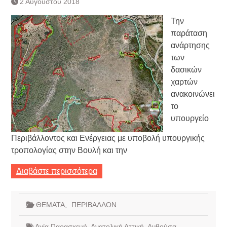
2 Αυγούστου 2018
Τράπεζας- ΕΚΤ
Κατάργηση βιβλιαρίων Υγείας
Την
Ημερήσιο Δελτίο Τιμών
παράταση
Συναλλάγματος &
ανάρτησης
Τραπεζογραμματίων 7-3-2019
των
Ημερήσιο Δελτίο Τιμών
Συναλλάγματος &
δασικών
Τραπεζογραμματίων 4-3-2019
χαρτών
Κάθοδος αγροτών
ανακοινώνει
Δικαιοσύνη
το
υπουργείο
Περιβάλλοντος και Ενέργειας με υποβολή υπουργικής
τροπολογίας στην Βουλή και την
Διαβάστε περισσότερα
ΘΕΜΑΤΑ
,
ΠΕΡΙΒΑΛΛΟΝ
Αγία Παρασκευή
,
Ανατολική Αττική
,
Ανθούσα
,