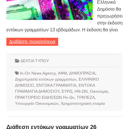
Ελληνικό
Δημόσιο θα
προχωρήσει
στην έκδοση
εντόκων γραμματίων 13 εβδομάδων. Η έκδοση θα γίνει
Διαβάστε περισσότερα
ΔΕΛΤΙΑ ΤΥΠΟΥ
In-On News Agency
,
ΑΦΜ
,
ΔΗΜΟΠΡΑΣΙΑ
,
Δημοπρασία εντόκων γραμματίων
,
ΕΛΛΗΝΙΚΟ
ΔΗΜΟΣΙΟ
,
ΕΝΤΟΚΑ ΓΡΑΜΜΑΤΙΑ
,
ΕΝΤΟΚΑ
ΓΡΑΜΜΑΤΙΑ ΔΗΜΟΣΙΟΥ
,
ΕΥΡΩ
,
ΗΝ-ΩΝ
,
Οικονομία
,
ΠΡΑΚΤΟΡΕΙΟ ΕΙΔΗΣΕΩΝ Ην-Ων
,
ΤΡΑΠΕΖΑ
,
Υπουργείο Οικονομικών
,
Χρηματιστηριακή εταιρία
Διάθεση εντόκων γραμματίων 26