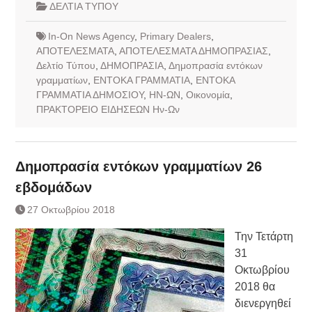
ΔΕΛΤΙΑ ΤΥΠΟΥ
In-On News Agency
,
Primary Dealers
,
ΑΠΟΤΕΛΕΣΜΑΤΑ
,
ΑΠΟΤΕΛΕΣΜΑΤΑ ΔΗΜΟΠΡΑΣΙΑΣ
,
Δελτίο Τύπου
,
ΔΗΜΟΠΡΑΣΙΑ
,
Δημοπρασία εντόκων
γραμματίων
,
ΕΝΤΟΚΑ ΓΡΑΜΜΑΤΙΑ
,
ΕΝΤΟΚΑ
ΓΡΑΜΜΑΤΙΑ ΔΗΜΟΣΙΟΥ
,
ΗΝ-ΩΝ
,
Οικονομία
,
ΠΡΑΚΤΟΡΕΙΟ ΕΙΔΗΣΕΩΝ Ην-Ων
Δημοπρασία εντόκων γραμματίων 26
εβδομάδων
27 Οκτωβρίου 2018
Την Τετάρτη
31
Οκτωβρίου
2018 θα
διενεργηθεί