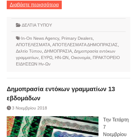
Διαβάστε περισσότερα
ΔΕΛΤΙΑ ΤΥΠΟΥ
In-On News Agency
,
Primary Dealers
,
ΑΠΟΤΕΛΕΣΜΑΤΑ
,
ΑΠΟΤΕΛΕΣΜΑΤΑ ΔΗΜΟΠΡΑΣΙΑΣ
,
Δελτίο Τύπου
,
ΔΗΜΟΠΡΑΣΙΑ
,
Δημοπρασία εντόκων
γραμματίων
,
ΕΥΡΩ
,
ΗΝ-ΩΝ
,
Οικονομία
,
ΠΡΑΚΤΟΡΕΙΟ
ΕΙΔΗΣΕΩΝ Ην-Ων
Δημοπρασία εντόκων γραμματίων 13
εβδομάδων
3 Νοεμβρίου 2018
Την Τετάρτη
7
Νοεμβρίου