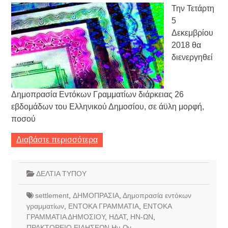
Την Τετάρτη
5
Δεκεμβρίου
2018 θα
διενεργηθεί
Δημοπρασία Εντόκων Γραμματίων διάρκειας 26
εβδομάδων του Ελληνικού Δημοσίου, σε άϋλη μορφή,
ποσού
Διαβάστε περισσότερα
ΔΕΛΤΙΑ ΤΥΠΟΥ
settlement
,
ΔΗΜΟΠΡΑΣΙΑ
,
Δημοπρασία εντόκων
γραμματίων
,
ΕΝΤΟΚΑ ΓΡΑΜΜΑΤΙΑ
,
ΕΝΤΟΚΑ
ΓΡΑΜΜΑΤΙΑ ΔΗΜΟΣΙΟΥ
,
ΗΔΑΤ
,
ΗΝ-ΩΝ
,
ΠΡΑΚΤΟΡΕΙΟ ΕΙΔΗΣΕΩΝ Ην-Ων