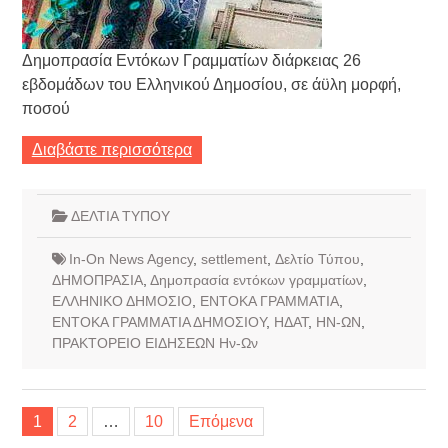
Δημοπρασία Εντόκων Γραμματίων διάρκειας 26
εβδομάδων του Ελληνικού Δημοσίου, σε άϋλη μορφή,
ποσού
Διαβάστε περισσότερα
ΔΕΛΤΙΑ ΤΥΠΟΥ
In-On News Agency
,
settlement
,
Δελτίο Τύπου
,
ΔΗΜΟΠΡΑΣΙΑ
,
Δημοπρασία εντόκων γραμματίων
,
ΕΛΛΗΝΙΚΟ ΔΗΜΟΣΙΟ
,
ΕΝΤΟΚΑ ΓΡΑΜΜΑΤΙΑ
,
ΕΝΤΟΚΑ ΓΡΑΜΜΑΤΙΑ ΔΗΜΟΣΙΟΥ
,
ΗΔΑΤ
,
ΗΝ-ΩΝ
,
ΠΡΑΚΤΟΡΕΙΟ ΕΙΔΗΣΕΩΝ Ην-Ων
Σελιδοποίηση
1
2
…
10
Επόμενα
άρθρων