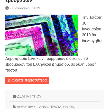
εβδομάδων
Τράπεζας- ΕΚΤ
Κατάργηση βιβλιαρίων Υγείας
27 Ιανουαρίου 2019
Ημερήσιο Δελτίο Τιμών
Την Τετάρτη
Συναλλάγματος &
Τραπεζογραμματίων 7-3-2019
30
Ημερήσιο Δελτίο Τιμών
Ιανουαρίου
Συναλλάγματος &
2019 θα
Τραπεζογραμματίων 4-3-2019
διενεργηθεί
Κάθοδος αγροτών
Δικαιοσύνη
Δημοπρασία Εντόκων Γραμματίων διάρκειας 26
εβδομάδων του Ελληνικού Δημοσίου, σε άϋλη μορφή,
ποσού
Διαβάστε περισσότερα
ΔΕΛΤΙΑ ΤΥΠΟΥ
Δελτίο Τύπου
,
ΔΗΜΟΠΡΑΣΙΑ
,
ΗΝ-ΩΝ
,