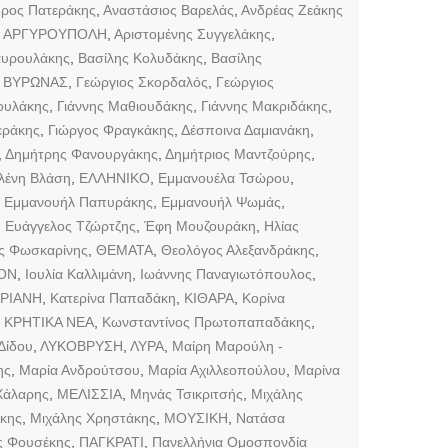
δρος Πατεράκης
,
Αναστάσιος Βαρελάς
,
Ανδρέας Ζεάκης
,
ΑΡΓΥΡΟΥΠΟΛΗ
,
Αριστομένης Συγγελάκης
,
αυρουλάκης
,
Βασίλης Κολυδάκης
,
Βασίλης
,
ΒΥΡΩΝΑΣ
,
Γεώργιος Σκορδαλός
,
Γεώργιος
ουλάκης
,
Γιάννης Μαθιουδάκης
,
Γιάννης Μακριδάκης
,
εράκης
,
Γιώργος Φραγκάκης
,
Δέσποινα Δαμιανάκη
,
,
Δημήτρης Φανουργάκης
,
Δημήτριος Μαντζούρης
,
λένη Βλάση
,
ΕΛΛΗΝΙΚΟ
,
Εμμανουέλα Τσώρου
,
,
Εμμανουήλ Παπυράκης
,
Εμμανουήλ Ψωμάς
,
,
Ευάγγελος Τζώρτζης
,
Έφη Μουζουράκη
,
Ηλίας
ς Φωσκαρίνης
,
ΘΕΜΑΤΑ
,
Θεολόγος Αλεξανδράκης
,
ΙΟΝ
,
Ιουλία Καλλιμάνη
,
Ιωάννης Παναγιωτόπουλος
,
ΑΡΙΑΝΗ
,
Κατερίνα Παπαδάκη
,
ΚΙΘΑΡΑ
,
Κορίνα
,
ΚΡΗΤΙΚΑ ΝΕΑ
,
Κωνσταντίνος Πρωτοπαπαδάκης
,
Δίδου
,
ΛΥΚΟΒΡΥΣΗ
,
ΛΥΡΑ
,
Μαίρη Μαρούλη -
ης
,
Μαρία Ανδρούτσου
,
Μαρία Αχιλλεοπούλου
,
Μαρίνα
Χάλαρης
,
ΜΕΛΙΣΣΙΑ
,
Μηνάς Τσικριτσής
,
Μιχάλης
κης
,
Μιχάλης Χρηστάκης
,
ΜΟΥΣΙΚΗ
,
Νατάσα
ς Φουσέκης
,
ΠΑΓΚΡΑΤΙ
,
Πανελλήνια Ομοσπονδία