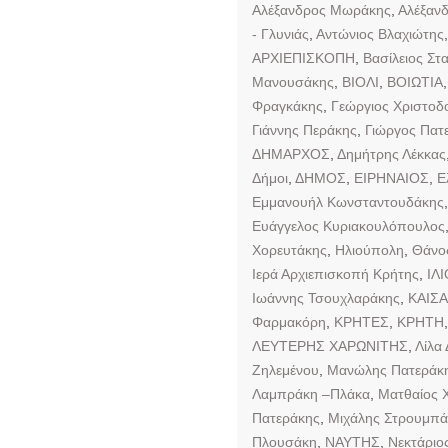
Αλέξανδρος Μωράκης
,
Αλέξαν
- Γλυνιάς
,
Αντώνιος Βλαχιώτης
ΑΡΧΙΕΠΙΣΚΟΠΗ
,
Βασίλειος Στ
Μανουσάκης
,
ΒΙΟΛΙ
,
ΒΟΙΩΤΙΑ
Φραγκάκης
,
Γεώργιος Χριστοδ
Γιάννης Περάκης
,
Γιώργος Πατ
ΔΗΜΑΡΧΟΣ
,
Δημήτρης Λέκκας
Δήμοι
,
ΔΗΜΟΣ
,
ΕΙΡΗΝΑΙΟΣ
,
Ε
Εμμανουήλ Κωνσταντουδάκης
Ευάγγελος Κυριακουλόπουλος
Χορευτάκης
,
Ηλιούπολη
,
Θάνο
Ιερά Αρχιεπισκοπή Κρήτης
,
ΙΛ
Ιωάννης Τσουχλαράκης
,
ΚΑΙΣ
Φαρμακόρη
,
ΚΡΗΤΕΣ
,
ΚΡΗΤΗ
ΛΕΥΤΕΡΗΣ ΧΑΡΩΝΙΤΗΣ
,
Λίλα 
Ζηλεμένου
,
Μανώλης Πατεράκ
Λαμπράκη –Πλάκα
,
Ματθαίος 
Πατεράκης
,
Μιχάλης Στρουμπά
Πλουσάκη
,
ΝΑΥΤΗΣ
,
Νεκτάριο