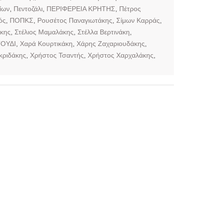
ίων
,
Πεντοζάλι
,
ΠΕΡΙΦΕΡΕΙΑ ΚΡΗΤΗΣ
,
Πέτρος
ός
,
ΠΟΠΚΣ
,
Ρουσέτος Παναγιωτάκης
,
Σίμων Καρράς
,
κης
,
Στέλιος Μαμαλάκης
,
Στέλλα Βερτινάκη
,
ΟΥΔΙ
,
Χαρά Κουρτικάκη
,
Χάρης Ζαχαριουδάκης
,
κριδάκης
,
Χρήστος Τσαντής
,
Χρήστος Χαρχαλάκης
,