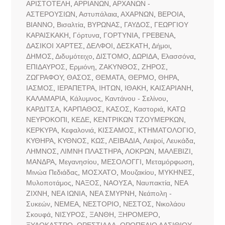
ΑΡΙΣΤΟΤΕΛΗ
,
ΑΡΡΙΑΝΩΝ
,
ΑΡΧΑΝΩΝ -
ΑΣΤΕΡΟΥΣΙΩΝ
,
Αστυπάλαια
,
ΑΧΑΡΝΩΝ
,
ΒΕΡΟΙΑ
,
ΒΙΑΝΝΟ
,
Βισαλτία
,
ΒΥΡΩΝΑΣ
,
ΓΑΥΔΟΣ
,
ΓΕΩΡΓΙΟΥ
ΚΑΡΑΙΣΚΑΚΗ
,
Γόρτυνα
,
ΓΟΡΤΥΝΙΑ
,
ΓΡΕΒΕΝΑ
,
ΔΑΣΙΚΟΙ ΧΑΡΤΕΣ
,
ΔΕΛΦΟΙ
,
ΔΕΣΚΑΤΗ
,
Δήμοι
,
ΔΗΜΟΣ
,
Διδυμότειχο
,
ΔΙΣΤΟΜΟ
,
ΔΩΡΙΔΑ
,
Ελασσόνα
,
ΕΠΙΔΑΥΡΟΣ
,
Ερμιόνη
,
ΖΑΚΥΝΘΟΣ
,
ΖΗΡΟΣ
,
ΖΩΓΡΑΦΟΥ
,
ΘΑΣΟΣ
,
ΘΕΜΑΤΑ
,
ΘΕΡΜΟ
,
ΘΗΡΑ
,
ΙΑΣΜΟΣ
,
ΙΕΡΑΠΕΤΡΑ
,
ΙΗΤΩΝ
,
ΙΘΑΚΗ
,
ΚΑΙΣΑΡΙΑΝΗ
,
ΚΑΛΑΜΑΡΙΑ
,
Κάλυμνος
,
Καντάνου - Σελίνου
,
ΚΑΡΔΙΤΣΑ
,
ΚΑΡΠΑΘΟΣ
,
ΚΑΣΟΣ
,
Καστοριά
,
ΚΑΤΩ
ΝΕΥΡΟΚΟΠΙ
,
ΚΕΔΕ
,
ΚΕΝΤΡΙΚΩΝ ΤΖΟΥΜΕΡΚΩΝ
,
ΚΕΡΚΥΡΑ
,
Κεφαλονιά
,
ΚΙΣΣΑΜΟΣ
,
ΚΤΗΜΑΤΟΛΟΓΙΟ
,
ΚΥΘΗΡΑ
,
ΚΥΘΝΟΣ
,
ΚΩΣ
,
ΛΕΙΒΑΔΙΑ
,
Λειψοί
,
Λευκάδα
,
ΛΗΜΝΟΣ
,
ΛΙΜΝΗ ΠΛΑΣΤΗΡΑ
,
ΛΟΚΡΩΝ
,
ΜΑΛΕΒΙΖΙ
,
ΜΑΝΔΡΑ
,
Μεγανησίου
,
ΜΕΣΟΛΟΓΓΙ
,
Μεταμόρφωση
,
Μινώα Πεδιάδας
,
ΜΟΣΧΑΤΟ
,
Μουζακίου
,
ΜΥΚΗΝΕΣ
,
Μυλοποτάμος
,
ΝΑΞΟΣ
,
ΝΑΟΥΣΑ
,
Ναυπακτία
,
ΝΕΑ
ΖΙΧΝΗ
,
ΝΕΑ ΙΩΝΙΑ
,
ΝΕΑ ΣΜΥΡΝΗ
,
Νεάπολη -
Συκεών
,
ΝΕΜΕΑ
,
ΝΕΣΤΟΡΙΟ
,
ΝΕΣΤΟΣ
,
Νικολάου
Σκουφά
,
ΝΙΣΥΡΟΣ
,
ΞΑΝΘΗ
,
ΞΗΡΟΜΕΡΟ
,
ΞΥΛΟΚΑΣΤΡΟ
,
ΟΡΕΣΤΙΑΔΑ
,
ΟΡΟΠΕΔΙΟ ΛΑΣΙΘΙΟΥ
,