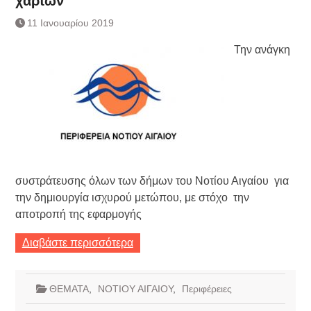
χαρτών
Κατάργηση βιβλιαρίων Υγείας
Ημερήσιο Δελτίο Τιμών
11 Ιανουαρίου 2019
Συναλλάγματος &
Την ανάγκη
Τραπεζογραμματίων 7-3-2019
Ημερήσιο Δελτίο Τιμών
Συναλλάγματος &
Τραπεζογραμματίων 4-3-2019
Κάθοδος αγροτών
Δικαιοσύνη
συστράτευσης όλων των δήμων του Νοτίου Αιγαίου για
την δημιουργία ισχυρού μετώπου, με στόχο την
αποτροπή της εφαρμογής
Διαβάστε περισσότερα
ΘΕΜΑΤΑ
,
ΝΟΤΙΟΥ ΑΙΓΑΙΟΥ
,
Περιφέρειες