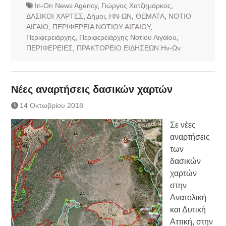
In-On News Agency
,
Γιώργος Χατζημάρκος
,
ΔΑΣΙΚΟΙ ΧΑΡΤΕΣ
,
Δήμοι
,
ΗΝ-ΩΝ
,
ΘΕΜΑΤΑ
,
ΝΟΤΙΟ
ΑΙΓΑΙΟ
,
ΠΕΡΙΦΕΡΕΙΑ ΝΟΤΙΟΥ ΑΙΓΑΙΟΥ
,
Περιφερειάρχης
,
Περιφερειάρχης Νοτίου Αιγαίου
,
ΠΕΡΙΦΕΡΕΙΕΣ
,
ΠΡΑΚΤΟΡΕΙΟ ΕΙΔΗΣΕΩΝ Ην-Ων
Νέες αναρτήσεις δασικών χαρτών
14 Οκτωβρίου 2018
Σε νέες
αναρτήσεις
των
δασικών
χαρτών
στην
Ανατολική
και Δυτική
Αττική, στην