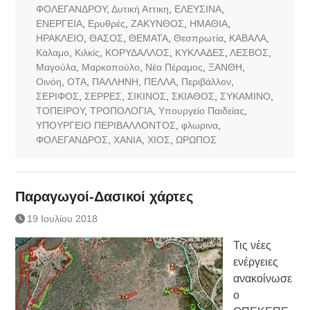
ΦΟΛΕΓΑΝΔΡΟΥ
,
Δυτική Αττικη
,
ΕΛΕΥΣΙΝΑ
,
ΕΝΕΡΓΕΙΑ
,
Ερυθρές
,
ΖΑΚΥΝΘΟΣ
,
ΗΜΑΘΙΑ
,
ΗΡΑΚΛΕΙΟ
,
ΘΑΣΟΣ
,
ΘΕΜΑΤΑ
,
Θεσπρωτία
,
ΚΑΒΑΛΑ
,
Κάλαμο
,
Κιλκίς
,
ΚΟΡΥΔΑΛΛΟΣ
,
ΚΥΚΛΑΔΕΣ
,
ΛΕΣΒΟΣ
,
Μαγούλα
,
Μαρκοπούλο
,
Νέα Πέραμος
,
ΞΑΝΘΗ
,
Οινόη
,
ΟΤΑ
,
ΠΑΛΛΗΝΗ
,
ΠΕΛΛΑ
,
Περιβάλλον
,
ΣΕΡΙΦΟΣ
,
ΣΕΡΡΕΣ
,
ΣΙΚΙΝΟΣ
,
ΣΚΙΑΘΟΣ
,
ΣΥΚΑΜΙΝΟ
,
ΤΟΠΕΙΡΟΥ
,
ΤΡΟΠΟΛΟΓΙΑ
,
Υπουργείο Παιδείας
,
ΥΠΟΥΡΓΕΙΟ ΠΕΡΙΒΑΛΛΟΝΤΟΣ
,
φλωρινα
,
ΦΟΛΕΓΑΝΔΡΟΣ
,
ΧΑΝΙΑ
,
ΧΙΟΣ
,
ΩΡΩΠΟΣ
Παραγωγοί-Δασικοί χάρτες
19 Ιουλίου 2018
Τις νέες
ενέργειες
ανακοίνωσε
ο