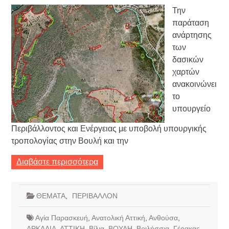
Την
παράταση
ανάρτησης
των
δασικών
χαρτών
ανακοινώνει
το
υπουργείο
Περιβάλλοντος και Ενέργειας με υποβολή υπουργικής
τροπολογίας στην Βουλή και την
Διαβάστε περισσότερα
ΘΕΜΑΤΑ
,
ΠΕΡΙΒΑΛΛΟΝ
Αγία Παρασκευή
,
Ανατολική Αττική
,
Ανθούσα
,
ΑΡΚΑΔΙΑ
,
ΑΤΤΙΚΗ
,
Βίλια
,
ΒΟΥΛΗ
,
Βριλήσσια
,
Γέρακας
,