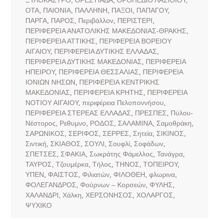
ΟΤΑ
,
ΠΑΙΟΝΙΑ
,
ΠΑΛΛΗΝΗ
,
ΠΑΞΟΙ
,
ΠΑΠΑΓΟΥ
,
ΠΑΡΓΑ
,
ΠΑΡΟΣ
,
Περιβάλλον
,
ΠΕΡΙΣΤΕΡΙ
,
ΠΕΡΙΦΕΡΕΙΑ ΑΝΑΤΟΛΙΚΗΣ ΜΑΚΕΔΟΝΙΑΣ-ΘΡΑΚΗΣ
,
ΠΕΡΙΦΕΡΕΙΑ ΑΤΤΙΚΗΣ
,
ΠΕΡΙΦΕΡΕΙΑ ΒΟΡΕΙΟΥ
ΑΙΓΑΙΟΥ
,
ΠΕΡΙΦΕΡΕΙΑ ΔΥΤΙΚΗΣ ΕΛΛΑΔΑΣ
,
ΠΕΡΙΦΕΡΕΙΑ ΔΥΤΙΚΗΣ ΜΑΚΕΔΟΝΙΑΣ
,
ΠΕΡΙΦΕΡΕΙΑ
ΗΠΕΙΡΟΥ
,
ΠΕΡΙΦΕΡΕΙΑ ΘΕΣΣΑΛΙΑΣ
,
ΠΕΡΙΦΕΡΕΙΑ
ΙΟΝΙΩΝ ΝΗΣΩΝ
,
ΠΕΡΙΦΕΡΕΙΑ ΚΕΝΤΡΙΚΗΣ
ΜΑΚΕΔΟΝΙΑΣ
,
ΠΕΡΙΦΕΡΕΙΑ ΚΡΗΤΗΣ
,
ΠΕΡΙΦΕΡΕΙΑ
ΝΟΤΙΟΥ ΑΙΓΑΙΟΥ
,
περιφέρεια Πελοποννήσου
,
ΠΕΡΙΦΕΡΕΙΑ ΣΤΕΡΕΑΣ ΕΛΛΑΔΑΣ
,
ΠΡΕΣΠΕΣ
,
Πύλου-
Νέστορος
,
Ρεθυμνο
,
ΡΟΔΟΣ
,
ΣΑΛΑΜΙΝΑ
,
Σαμοθράκη
,
ΣΑΡΩΝΙΚΟΣ
,
ΣΕΡΙΦΟΣ
,
ΣΕΡΡΕΣ
,
Σητεία
,
ΣΙΚΙΝΟΣ
,
Σιντική
,
ΣΚΙΑΘΟΣ
,
ΣΟΥΛΙ
,
Σουφλί
,
Σοφάδων
,
ΣΠΕΤΣΕΣ
,
ΣΦΑΚΙΑ
,
Σωκράτης Φάμελλος
,
Τανάγρα
,
ΤΑΥΡΟΣ
,
Τζουμέρκα
,
Τήλος
,
ΤΗΝΟΣ
,
ΤΟΠΕΙΡΟΥ
,
ΥΠΕΝ
,
ΦΑΙΣΤΟΣ
,
Φιλιατών
,
ΦΙΛΟΘΕΗ
,
φλωρινα
,
ΦΟΛΕΓΑΝΔΡΟΣ
,
Φούρνων – Κορσεών
,
ΦΥΛΗΣ
,
ΧΑΛΑΝΔΡΙ
,
Χάλκη
,
ΧΕΡΣΟΝΗΣΟΣ
,
ΧΟΛΑΡΓΟΣ
,
ΨΥΧΙΚΟ