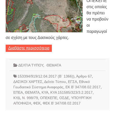
ΟΠΕΚΕΠΕ
στις οποίες
θα πρέπει
να προβούν
οι
παραγωγοί
σε σχέση με τους Δασικούς χάρτες.
Διαβάστε περισσότερα
ΔΕΛΤΙΑ ΤΥΠΟΥ
,
ΘΕΜΑΤΑ
153394/919/12.04.2017 (Β΄ 1366))
,
Άρθρο 67
,
ΔΑΣΙΚΟΙ ΧΑΡΤΕΣ
,
Δελτίο Τύπου
,
ΕΓΣΑ
,
Εθνικό
Γεωδαιτικό Σύστημα Αναφοράς
,
ΕΚ Β’ 347/08.02.2017
,
ΕΠΕΑ
,
ΘΕΜΑΤΑ
,
ΚΥΑ
,
ΚΥΑ 151585/323/3.2.2017
,
ΚΥΔ
,
Ν. 998/79
,
ΟΠΕΚΕΠΕ
,
ΟΣΔΕ
,
ΥΠΟΥΡΓΙΚΗ
ΑΠΟΦΑΣΗ
,
ΦΕΚ
,
ΦΕΚ Β’ 347/08.02.2017