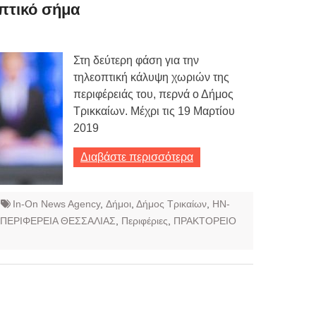
Τιμών
πτικό σήμα
ων 7-3-2019
Τιμών
Στη δεύτερη φάση για την
τηλεοπτική κάλυψη χωριών της
ων 4-3-2019
περιφέρειάς του, περνά ο Δήμος
ν
Τρικκαίων. Μέχρι τις 19 Μαρτίου
2019
Διαβάστε περισσότερα
In-On News Agency
,
Δήμοι
,
Δήμος Τρικαίων
,
ΗΝ-
ΠΕΡΙΦΕΡΕΙΑ ΘΕΣΣΑΛΙΑΣ
,
Περιφέριες
,
ΠΡΑΚΤΟΡΕΙΟ