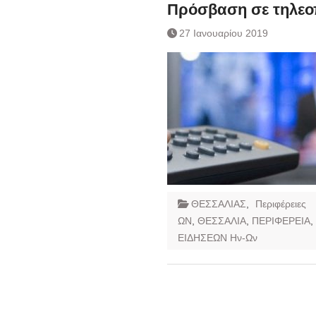
Ημερήσιο Δελτίο 
Πρόσβαση σε τηλεο
Συναλλάγματος &
27 Ιανουαρίου 2019
Τραπεζογραμματί
Ημερήσιο Δελτίο 
Συναλλάγματος &
Τραπεζογραμματί
Κάθοδος αγροτώ
Δικαιοσύνη
ΘΕΣΣΑΛΙΑΣ
,
Περιφέρειες
ΩΝ
,
ΘΕΣΣΑΛΙΑ
,
ΠΕΡΙΦΕΡΕΙΑ
,
ΕΙΔΗΣΕΩΝ Ην-Ων