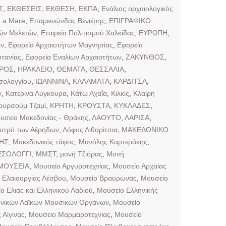
Σ
,
ΕΚΘΕΣΕΙΣ
,
ΕΚΘΕΣΗ
,
ΕΚΠΑ
,
Ενάλιος αρχαιολογικός
a a Mare
,
Επαμεινώνδας Βενιέρης
,
ΕΠΙΓΡΑΦΙΚΟ
κών Μελετών
,
Εταιρεία Πολιτισμού Χαλκίδας
,
ΕΥΡΩΠΗ
,
ων
,
Εφορεία Αρχαιοτήτων Μαγνησίας
,
Εφορεία
τανίας
,
Εφορεία Εναλίων Αρχαιοτήτων
,
ΖΑΚΥΝΘΟΣ
,
ΙΡΟΣ
,
ΗΡΑΚΛΕΙΟ
,
ΘΕΜΑΤΑ
,
ΘΕΣΣΑΛΙΑ
,
σολογγίου
,
ΙΩΑΝΝΙΝΑ
,
ΚΑΛΑΜΑΤΑ
,
ΚΑΡΔΙΤΣΑ
,
ν
,
Κατερίνα Λύγκουρα
,
Κάτω Αχαΐα
,
Κιλκίς
,
Κλαίρη
ουρσούμ Τζαμί
,
ΚΡΗΤΗ
,
ΚΡΟΥΣΤΑ
,
ΚΥΚΛΑΔΕΣ
,
υσείο Μακεδονίας - Θράκης
,
ΛΑΟΥΤΟ
,
ΛΑΡΙΣΑ
,
υτρό των Αέρηδων
,
Λόφος Λιθαρίτσια
,
ΜΑΚΕΔΟΝΙΚΟ
ΗΣ
,
Μακεδονικός τάφος
,
Μανόλης Καρτεράκης
,
ΣΟΛΟΓΓΙ
,
ΜΜΣΤ
,
μονή Τζιόρας
,
Μονή
ΜΟΥΣΕΙΑ
,
Μουσείο Αργυροτεχνίας
,
Μουσείο Αρχαίας
 Ελαιουργίας Λέσβου
,
Μουσείο Βραυρώνας
,
Μουσείο
ο Ελιάς και Ελληνικού Λαδιού
,
Μουσείο Ελληνικής
ηνικών Λαϊκών Μουσικών Οργάνων
,
Μουσείο
Αίγινας
,
Μουσείο Μαρμαροτεχνίας
,
Μουσείο