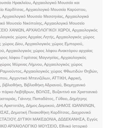
ουσείο Ηρακλείου
,
Αρχαιολογικό Μουσείο και
ίο Καρδίτσας
,
Αρχαιολογικό Μουσείο Καρύστου
,
,
Αρχαιολογικό Μουσείο Μεσσηνίας
,
Αρχαιολογικό
ικό Μουσείο Νικόπολης
,
Αρχαιολογικό Μουσείο
ΕΙΟ ΧΑΝΙΩΝ
,
ΑΡΧΑΙΟΛΟΓΙΚΟΙ ΧΩΡΟΙ
,
Αρχαιολογικός
ολογικός χώρος Αρχαίας Λητής
,
Αρχαιολογικός χώρος
ς χώρος Δίου
,
Αρχαιολογικός χώρος Εμποριού
,
ού
,
Αρχαιολογικός χώρος λόφου Ανακτόρου αρχαίας
ώρος λόφου Γορίτσας Μαγνησίας
,
Αρχαιολογικός
 χώρος Μύρινας Λήμνου
,
Αρχαιολογικός χώρος
 Ραμνούντος
,
Αρχαιολογικός χώρος Φθιωτιδών Θηβών
,
ππου
,
Αρχοντικό Μπενιζέλων
,
ΑΤΤΙΚΗ
,
Αφρική
,
,
βιβλιοθήκη
,
Βιβλιοθήκη Αδριανού
,
Βιομηχανικό
ό πάρκο Λειβήθρων
,
ΒΟΛΟΣ
,
Βυζαντινό και Χριστιανικό
αστοριάς
,
Γιάννης Παπαδάτος
,
Γύθειο
,
Δημήτρης
ς Αριστοτέλη
,
Δήμος Δομοκού
,
ΔΗΜΟΣ ΙΩΑΝΝΙΝΩΝ
,
ΙΣΑΣ
,
Δημοτική Πινακοθήκη Καρδίτσας
,
Διαχρονικό
ΕΤΑΞΙΟΥ
,
ΔΥΤΙΚΗ ΜΑΚΕΔΟΝΙΑ
,
ΔΩΔΕΚΑΝΗΣΑ
,
Εγγύς
ΙΚΟ ΑΡΧΑΙΟΛΟΓΙΚΟ ΜΟΥΣΕΙΟ
,
Εθνικό Ιστορικό