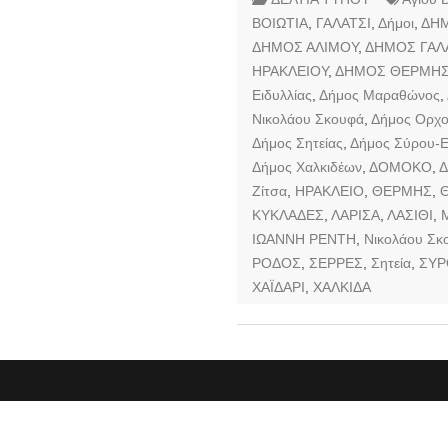
ΒΟΙΩΤΙΑ
,
ΓΑΛΑΤΣΙ
,
Δήμοι
,
ΔΗ
ΔΗΜΟΣ ΑΛΙΜΟΥ
,
ΔΗΜΟΣ ΓΑΛ
ΗΡΑΚΛΕΙΟΥ
,
ΔΗΜΟΣ ΘΕΡΜΗ
Ειδυλλίας
,
Δήμος Μαραθώνος
,
Νικολάου Σκουφά
,
Δήμος Ορχο
Δήμος Σητείας
,
Δήμος Σύρου-
Δήμος Χαλκιδέων
,
ΔΟΜΟΚΟ
,
Ζίτσα
,
ΗΡΑΚΛΕΙΟ
,
ΘΕΡΜΗΣ
,
ΚΥΚΛΑΔΕΣ
,
ΛΑΡΙΣΑ
,
ΛΑΣΙΘΙ
,
ΙΩΑΝΝΗ ΡΕΝΤΗ
,
Νικολάου Σκ
ΡΟΔΟΣ
,
ΣΕΡΡΕΣ
,
Σητεία
,
ΣΥΡ
ΧΑΪΔΑΡΙ
,
ΧΑΛΚΙΔΑ
Αρχική
Βουλή
Δελτία Τύπου
Διεθνή
Επιχ