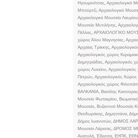
Ηγουμενίτσας
,
Αρχαιολογικό Μ
Μπούρτζι
,
Αρχαιολογικό Μουσε
Αρχαιολογικό Μουσείο Λαυρίου
Μουσείο Μυτιλήνης
,
Αρχαιολογ
Πέλλας
,
ΑΡΧΑΙΟΛΟΓΙΚΟ ΜΟΥΣ
χώρος Άλου Μαγνησίας
,
Αρχαι
Αρχαίας Τρίκκης
,
Αρχαιολογικό
Αρχαιολογικός χώρος Κεραμεικ
Δημητριάδας
,
Αρχαιολογικός χ
χώρος Λυκείου
,
Αρχαιολογικός
Πετρών
,
Αρχαιολογικός Χώρος
Αρχαιολογικός χώρος Φιλοπά
ΒΑΛΚΑΝΙΑ
,
Βασίλης Κασούρας
Μουσείο Φωταερίου
,
Βιωματικ
Μουσείο
,
Βυζαντινό Μουσείο Κ
Θεοδωράκης
,
Δημητσάνα
,
Δήμο
Δήμος Ιωαννιτών
,
ΔΗΜΟΣ ΛΑΡ
Μουσείο Λάρισας
,
ΔΡΟΜΟΣ Μ
Ανατολή
,
Έδεσσα
,
ΕΗΠΚ
,
ΕΘΝ