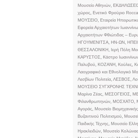
Μουσείο Αθηνών
,
ΕΚΔΗΛΩΣΕΙ
χώρος
,
Ενετικό Φρούριο Rocc
ΜΟΥΣΕΙΟ
,
Εταιρεία Ηπειρωτι
Εφορεία Αρχαιοτήτων Ιωαννίν
Αρχαιοτήτων Φθιώτιδας – Ευρυ
ΗΓΟΥΜΕΝΙΤΣΑ
,
ΗΝ-ΩΝ
,
ΗΠΕ
ΘΕΣΣΑΛΟΝΙΚΗ
,
Ιερή Πόλη Με
ΚΑΡΥΣΤΟΣ
,
Κάστρο Ιωαννίνω
Παλυβού
,
ΚΟΖΑΝΗ
,
Κούλες
,
Κ
Λαογραφικό και Εθνολογικό Μο
Λεσβίων Πολιτεία
,
ΛΕΣΒΟΣ
,
Λο
ΜΟΥΣΕΙΟ ΣΥΓΧΡΟΝΗΣ ΤΕΧΝ
Μαρίνα Ζέας
,
ΜΕΣΟΓΕΙΟΣ
,
ΜΕ
Φιλανθρωπηνών
,
ΜΟΣΧΑΤΟ
,
Αγοράς
,
Μουσείο Βιομηχανικής
Βυζαντινού Πολιτισμού
,
Μουσεί
Παιδικής Τέχνης
,
Μουσείο Ελλ
Ηρακλειδών
,
Μουσείο Κολώνας 