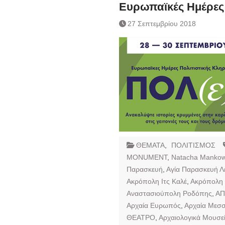
Ημερήσιο Δελτίο 
Ευρωπαϊκές Ημέρες 
Συναλλάγματος &
27 Σεπτεμβρίου 2018
Τραπεζογραμματί
Ημερήσιο Δελτίο 
Συναλλάγματος &
Τραπεζογραμματί
Κάθοδος αγροτώ
Δικαιοσύνη
ΘΕΜΑΤΑ
,
ΠΟΛΙΤΙΣΜΟΣ
MONUMENT
,
Natacha Mankow
Παρασκευή
,
Αγία Παρασκευή 
Ακρόπολη Ιτς Καλέ
,
Ακρόπολη
Αναστασιούπολη Ροδόπης
,
Α
Αρχαία Ευρωπός
,
Αρχαία Μεσ
ΘΕΑΤΡΟ
,
Αρχαιολογικά Μουσε