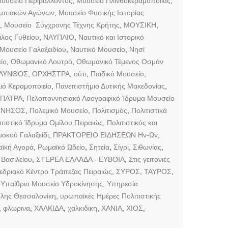
ουσείο Περιβάλλοντος
,
Μουσείο Πλινθοκεραμοποιίας
,
υμπιακών Αγώνων
,
Μουσείο Φυσικής Ιστορίας
,
Μουσείο Σύγχρονης Τέχνης Κρήτης
,
ΜΟΥΣΙΚΗ
,
λος Γυθείου
,
ΝΑΥΠΛΙΟ
,
Ναυτικό και Ιστορικό
 Μουσείο Γαλαξειδίου
,
Ναυτικό Μουσείο
,
Νησί
ίο
,
Οθωμανικό Λουτρό
,
Οθωμανικό Τέμενος Οσμάν
ΛΥΝΘΟΣ
,
ΟΡΧΗΣΤΡΑ
,
ούτι
,
Παιδικό Μουσείο
,
ιό Κεραμοποιείο
,
Πανεπιστήμιο Δυτικής Μακεδονίας
,
ΠΑΤΡΑ
,
Πελοποννησιακό Λαογραφικό Ίδρυμα Μουσείο
ΝΝΗΣΟΣ
,
Πολεμικό Μουσείο
,
Πολιτισμός
,
Πολιτιστικά
ιτιστικό Ίδρυμα Ομίλου Πειραιώς
,
Πολιτιστικός και
οκού Γαλαξείδι
,
ΠΡΑΚΤΟΡΕΙΟ ΕΙΔΗΣΕΩΝ Ην-Ων
,
ϊκή Αγορά
,
Ρωμαϊκό Ωδείο
,
Σητεία
,
Σίγρι
,
Σιθωνίας
,
Βασιλείου
,
ΣΤΕΡΕΑ ΕΛΛΑΔΑ - ΕΥΒΟΙΑ
,
Στις γειτονιές
εδριακό Κέντρο Τράπεζας Πειραιώς
,
ΣΥΡΟΣ
,
ΤΑΥΡΟΣ
,
,
Υπαίθριο Μουσείο Υδροκίνησης
,
Υπηρεσία
λης Θεσσαλονίκη
,
υρωπαϊκές Ημέρες Πολιτιστικής
,
φλωρινα
,
ΧΑΛΚΙΔΑ
,
χαλκιδικη
,
ΧΑΝΙΑ
,
ΧΙΟΣ
,