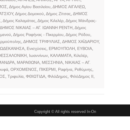
ΜΟΣ
,
Δήμος Αγίου Βασιλείου
,
ΔΗΜΟΣ ΑΙΓΑΛΕΩ
,
ΑΤΣΙΟΥ
,
Δήμος Δομοκού
,
Δήμος Ζίτσας
,
ΔΗΜΟΣ
Σ
,
Δήμος Καλαμάτας
,
Δήμος Κιλελέρ
,
Δήμος Μάνδρας-
ΔΗΜΟΣ ΝΙΚΑΙΑΣ – ΑΓ. ΙΩΑΝΝΗ ΡΕΝΤΗ
,
Δήμος
μενού
,
Δήμος Ραφήνας - Πικερμίου
,
Δήμος Ρόδου
,
Ερμούπολης
,
ΔΗΜΟΣ ΤΡΙΦΥΛΙΑΣ
,
ΔΗΜΟΣ ΧΑΪΔΑΡΙΟΥ
,
ΔΩΔΕΚΑΝΗΣΑ
,
Ενισχύσεις
,
ΕΡΜΟΥΠΟΛΗ
,
ΕΥΒΟΙΑ
,
ΘΕΣΣΑΛΟΝΙΚΗ
,
Ιωαννίνων
,
ΚΑΛΑΜΑΤΑ
,
Κιλελέρ
,
ΜΑΝΔΡΑ
,
ΜΑΡΑΘΩΝΑ
,
ΜΕΣΣΗΝΙΑ
,
ΝΙΚΑΙΑΣ – ΑΓ.
ουφά
,
ΟΡΧΟΜΕΝΟΣ
,
ΠΙΚΕΡΜΙ
,
Ραφήνα
,
Ρεθύμνης
,
ΟΣ
,
Τριφυλία
,
ΦΘΙΩΤΙΔΑ
,
ΦιλόΔημος
,
ΦιλόΔημος ΙΙ
,
Copyright © All rights reserved In-On
ειρήσεις
Ευρωπαϊκή Ένωση
Ιστορικός Θρησκευτικός Τουρισμός
Κρ
Περιφέρειες
Σκάκι
Συνάλλαγμα
Υγεία
Επικοινωνία