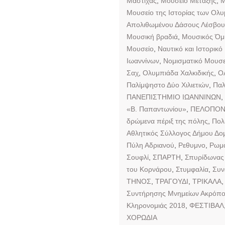
Μαστίχας
,
Μουσείο Μετάξης
,
Μ
Μουσείο της Ιστορίας των Ολ
Απολιθωμένου Δάσους Λέσβου
Μουσική βραδιά
,
Μουσικός Όμι
Μουσείο
,
Ναυτικό και Ιστορικό
Ιωαννίνων
,
Νομισματικό Μουσε
Σαχ
,
Ολυμπιάδα Χαλκιδικής
,
Ο
Παλίμψηστο Δύο Χιλιετιών
,
Παλ
ΠΑΝΕΠΙΣΤΗΜΙΟ ΙΩΑΝΝΙΝΩΝ
,
«Β. Παπαντωνίου»
,
ΠΕΛΟΠΟ
δρώμενα πέριξ της πόλης
,
Πολ
Αθλητικός Σύλλογος Δήμου Δομ
Πύλη Αδριανού
,
Ρεθυμνο
,
Ρωμα
Σουφλί
,
ΣΠΑΡΤΗ
,
Σπυρίδωνας 
του Κορνάρου
,
Στυμφαλία
,
Συν
ΤΗΝΟΣ
,
ΤΡΑΓΟΥΔΙ
,
ΤΡΙΚΑΛΑ
Συντήρησης Μνημείων Ακρόπο
Κληρονομιάς 2018
,
ΦΕΣΤΙΒΑΛ
ΧΟΡΩΔΙΑ