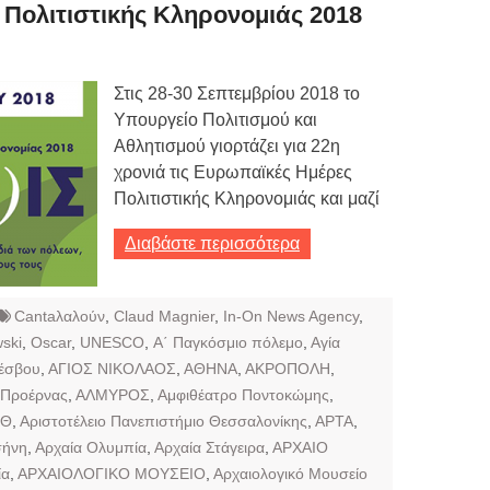
Τιμών
Πολιτιστικής Κληρονομιάς 2018
ων 7-3-2019
Τιμών
Στις 28-30 Σεπτεμβρίου 2018 το
Υπουργείο Πολιτισμού και
ων 4-3-2019
Αθλητισμού γιορτάζει για 22η
ν
χρονιά τις Ευρωπαϊκές Ημέρες
Πολιτιστικής Κληρονομιάς και μαζί
Διαβάστε περισσότερα
Cantaλαλούν
,
Claud Magnier
,
In-On News Agency
,
ski
,
Oscar
,
UNESCO
,
Α΄ Παγκόσμιο πόλεμο
,
Αγία
Λέσβου
,
ΑΓΙΟΣ ΝΙΚΟΛΑΟΣ
,
ΑΘΗΝΑ
,
ΑΚΡΟΠΟΛΗ
,
 Προέρνας
,
ΑΛΜΥΡΟΣ
,
Αμφιθέατρο Ποντοκώμης
,
ΠΘ
,
Αριστοτέλειο Πανεπιστήμιο Θεσσαλονίκης
,
ΑΡΤΑ
,
σήνη
,
Αρχαία Ολυμπία
,
Αρχαία Στάγειρα
,
ΑΡΧΑΙΟ
ία
,
ΑΡΧΑΙΟΛΟΓΙΚΟ ΜΟΥΣΕΙΟ
,
Αρχαιολογικό Μουσείο