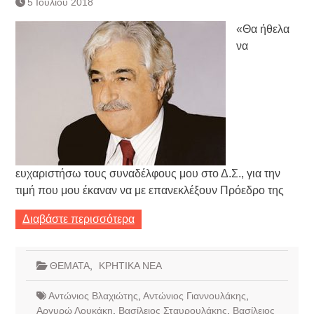
5 Ιουλίου 2018
Τράπεζας- ΕΚΤ
Κατάργηση βιβλιαρίων Υγείας
«Θα ήθελα
Ημερήσιο Δελτίο Τιμών
να
Συναλλάγματος &
Τραπεζογραμματίων 7-3-2019
Ημερήσιο Δελτίο Τιμών
Συναλλάγματος &
Τραπεζογραμματίων 4-3-2019
Κάθοδος αγροτών
Δικαιοσύνη
ευχαριστήσω τους συναδέλφους μου στο Δ.Σ., για την
τιμή που μου έκαναν να με επανεκλέξουν Πρόεδρο της
Διαβάστε περισσότερα
ΘΕΜΑΤΑ
,
ΚΡΗΤΙΚΑ ΝΕΑ
Αντώνιος Βλαχιώτης
,
Αντώνιος Γιαννουλάκης
,
Αργυρώ Λουκάκη
,
Βασίλειος Σταυρουλάκης
,
Βασίλειος