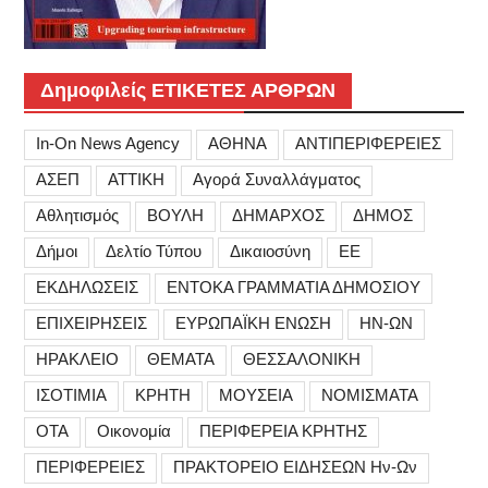
Δημοφιλείς ΕΤΙΚΕΤΕΣ ΑΡΘΡΩΝ
In-On News Agency
ΑΘΗΝΑ
ΑΝΤΙΠΕΡΙΦΕΡΕΙΕΣ
ΑΣΕΠ
ΑΤΤΙΚΗ
Αγορά Συναλλάγματος
Αθλητισμός
ΒΟΥΛΗ
ΔΗΜΑΡΧΟΣ
ΔΗΜΟΣ
Δήμοι
Δελτίο Τύπου
Δικαιοσύνη
ΕΕ
ΕΚΔΗΛΩΣΕΙΣ
ΕΝΤΟΚΑ ΓΡΑΜΜΑΤΙΑ ΔΗΜΟΣΙΟΥ
ΕΠΙΧΕΙΡΗΣΕΙΣ
ΕΥΡΩΠΑΪΚΗ ΕΝΩΣΗ
ΗΝ-ΩΝ
ΗΡΑΚΛΕΙΟ
ΘΕΜΑΤΑ
ΘΕΣΣΑΛΟΝΙΚΗ
ΙΣΟΤΙΜΙΑ
ΚΡΗΤΗ
ΜΟΥΣΕΙΑ
ΝΟΜΙΣΜΑΤΑ
ΟΤΑ
Οικονομία
ΠΕΡΙΦΕΡΕΙΑ ΚΡΗΤΗΣ
ΠΕΡΙΦΕΡΕΙΕΣ
ΠΡΑΚΤΟΡΕΙΟ ΕΙΔΗΣΕΩΝ Ην-Ων