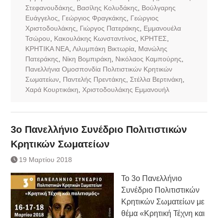
Στεφανουδάκης
,
Βασίλης Κολυδάκης
,
Βούλγαρης
Ευάγγελος
,
Γεώργιος Φραγκάκης
,
Γεώργιος
Χριστοδουλάκης
,
Γιώργος Πατεράκης
,
Εμμανουέλα
Τσώρου
,
Κακουλάκης Κωνσταντίνος
,
ΚΡΗΤΕΣ
,
ΚΡΗΤΙΚΑ ΝΕΑ
,
Λιλυμπάκη Βικτωρία
,
Μανώλης
Πατεράκης
,
Νίκη Βομπιράκη
,
Νικόλαος Καμπούρης
,
Πανελλήνια Ομοσπονδία Πολιτιστικών Κρητικών
Σωματείων
,
Παντελής Πρεντάκης
,
Στέλλα Βερτινάκη
,
Χαρά Κουρτικάκη
,
Χριστοδουλάκης Εμμανουήλ
3ο Πανελλήνιο Συνέδριο Πολιτιστικών
Κρητικών Σωματείων
19 Μαρτίου 2018
Το 3ο Πανελλήνιο
Συνέδριο Πολιτιστικών
Κρητικών Σωματείων με
θέμα «Κρητική Τέχνη και