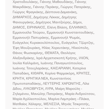
Χριστοδουλάκης
,
Γιάννης Μαθιουδάκης
,
Γιάννης
Μακριδάκης
,
Γιάννης Περάκης
,
Γιώργος Πατεράκης
,
Γιώργος Φραγκάκης
,
Δέσποινα Δαμιανάκη
,
ΔΗΜΑΡΧΟΣ
,
Δημήτρης Λέκκας
,
Δημήτρης
Φανουργάκης
,
Δημήτριος Μαντζούρης
,
Δήμοι
,
ΔΗΜΟΣ
,
ΕΙΡΗΝΑΙΟΣ
,
Ελένη Βλάση
,
ΕΛΛΗΝΙΚΟ
,
Εμμανουέλα Τσώρου
,
Εμμανουήλ Κωνσταντουδάκης
,
Εμμανουήλ Παπυράκης
,
Εμμανουήλ Ψωμάς
,
Ευάγγελος Κυριακουλόπουλος
,
Ευάγγελος Τζώρτζης
,
Έφη Μουζουράκη
,
Ηλίας Χορευτάκης
,
Ηλιούπολη
,
Θάνος Φωσκαρίνης
,
ΘΕΜΑΤΑ
,
Θεολόγος
Αλεξανδράκης
,
Ιερά Αρχιεπισκοπή Κρήτης
,
ΙΛΙΟΝ
,
Ιουλία Καλλιμάνη
,
Ιωάννης Παναγιωτόπουλος
,
Ιωάννης Τσουχλαράκης
,
ΚΑΙΣΑΡΙΑΝΗ
,
Κατερίνα
Παπαδάκη
,
ΚΙΘΑΡΑ
,
Κορίνα Φαρμακόρη
,
ΚΡΗΤΕΣ
,
ΚΡΗΤΗ
,
ΚΡΗΤΙΚΑ ΝΕΑ
,
Κωνσταντίνος
Πρωτοπαπαδάκης
,
ΛΕΥΤΕΡΗΣ ΧΑΡΩΝΙΤΗΣ
,
Λίλα
Δίδου
,
ΛΥΚΟΒΡΥΣΗ
,
ΛΥΡΑ
,
Μαίρη Μαρούλη -
Ζηλεμένου
,
Μανώλης Πατεράκης
,
Μαρία Ανδρούτσου
,
Μαρία Αχιλλεοπούλου
,
Μαρίνα Λαμπράκη –Πλάκα
,
Ματθαίος Χάλαρης
,
ΜΕΛΙΣΣΙΑ
,
Μηνάς Τσικριτσής
,
Μιχάλης Πατεράκης
,
Μιχάλης Στρουμπάκης
,
Μιχάλης