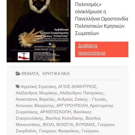
Πολιτισμός»
ολοκλήρωσε η
Πανελλήνια Ομοσπονδία
Πολιτιστικών Κρητικών
Σωματείων
Διαβάστε
περισσότερα
ΘΕΜΑΤΑ
,
ΚΡΗΤΙΚΑ ΝΕΑ
Αγγελική Στρατάκη
,
ΑΓΙΟΣ ΔΗΜΗΤΡΙΟΣ
,
Αλέξανδρος Μωράκης
,
Αλέξανδρος Πατεράκης
,
Αναστάσιος Βαρελάς
,
Ανδρέας Ζεάκης - Γλυνιάς
,
Αντώνιος Βλαχιώτης
,
ΑΡΓΥΡΟΥΠΟΛΗ
,
Αριστομένης
Συγγελάκης
,
ΑΡΧΙΕΠΙΣΚΟΠΗ
,
Βασίλειος
Σταυρουλάκης
,
Βασίλης Κολυδάκης
,
Βασίλης
Μανουσάκης
,
ΒΙΟΛΙ
,
ΒΟΙΩΤΙΑ
,
ΒΥΡΩΝΑΣ
,
Γεώργιος
Σκορδαλός
,
Γεώργιος Φραγκάκης
,
Γεώργιος