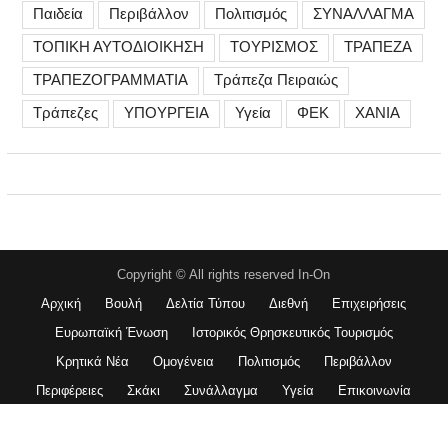
Παιδεία
Περιβάλλον
Πολιτισμός
ΣΥΝΑΛΛΑΓΜΑ
ΤΟΠΙΚΗ ΑΥΤΟΔΙΟΙΚΗΣΗ
ΤΟΥΡΙΣΜΟΣ
ΤΡΑΠΕΖΑ
ΤΡΑΠΕΖΟΓΡΑΜΜΑΤΙΑ
Τράπεζα Πειραιώς
Τράπεζες
ΥΠΟΥΡΓΕΙΑ
Υγεία
ΦΕΚ
ΧΑΝΙΑ
Copyright © All rights reserved In-On
Αρχική
Βουλή
Δελτία Τύπου
Διεθνή
Επιχειρήσεις
Ευρωπαϊκή Ένωση
Ιστορικός Θρησκευτικός Τουρισμός
Κρητικά Νέα
Ομογένεια
Πολιτισμός
Περιβάλλον
Περιφέρειες
Σκάκι
Συνάλλαγμα
Υγεία
Επικοινωνία
Magazine Plus Pro by
WEN Themes