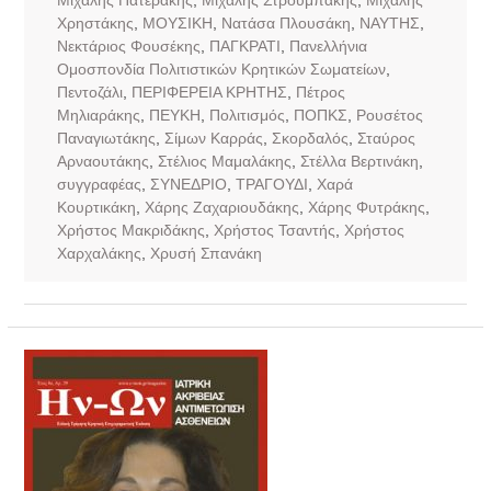
Χρηστάκης
,
ΜΟΥΣΙΚΗ
,
Νατάσα Πλουσάκη
,
ΝΑΥΤΗΣ
,
Νεκτάριος Φουσέκης
,
ΠΑΓΚΡΑΤΙ
,
Πανελλήνια
Ομοσπονδία Πολιτιστικών Κρητικών Σωματείων
,
Πεντοζάλι
,
ΠΕΡΙΦΕΡΕΙΑ ΚΡΗΤΗΣ
,
Πέτρος
Μηλιαράκης
,
ΠΕΥΚΗ
,
Πολιτισμός
,
ΠΟΠΚΣ
,
Ρουσέτος
Παναγιωτάκης
,
Σίμων Καρράς
,
Σκορδαλός
,
Σταύρος
Αρναουτάκης
,
Στέλιος Μαμαλάκης
,
Στέλλα Βερτινάκη
,
συγγραφέας
,
ΣΥΝΕΔΡΙΟ
,
ΤΡΑΓΟΥΔΙ
,
Χαρά
Κουρτικάκη
,
Χάρης Ζαχαριουδάκης
,
Χάρης Φυτράκης
,
Χρήστος Μακριδάκης
,
Χρήστος Τσαντής
,
Χρήστος
Χαρχαλάκης
,
Χρυσή Σπανάκη