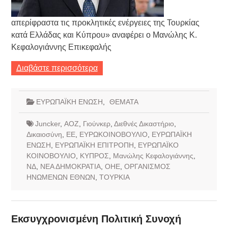
απερίφραστα τις προκλητικές ενέργειες της Τουρκίας
κατά Ελλάδας και Κύπρου» αναφέρει ο Μανώλης Κ.
Κεφαλογιάννης Επικεφαλής
Διαβάστε περισσότερα
ΕΥΡΩΠΑΪΚΗ ΕΝΩΣΗ
,
ΘΕΜΑΤΑ
Juncker
,
ΑΟΖ
,
Γιούνκερ
,
Διεθνές Δικαστήριο
,
Δικαιοσύνη
,
ΕΕ
,
ΕΥΡΩΚΟΙΝΟΒΟΥΛΙΟ
,
ΕΥΡΩΠΑΪΚΗ
ΕΝΩΣΗ
,
ΕΥΡΩΠΑΪΚΗ ΕΠΙΤΡΟΠΗ
,
ΕΥΡΩΠΑΪΚΟ
ΚΟΙΝΟΒΟΥΛΙΟ
,
ΚΥΠΡΟΣ
,
Μανώλης Κεφαλογιάννης
,
ΝΔ
,
ΝΕΑ ΔΗΜΟΚΡΑΤΙΑ
,
ΟΗΕ
,
ΟΡΓΑΝΙΣΜΟΣ
ΗΝΩΜΕΝΩΝ ΕΘΝΩΝ
,
ΤΟΥΡΚΙΑ
Εκσυγχρονισμένη Πολιτική Συνοχή