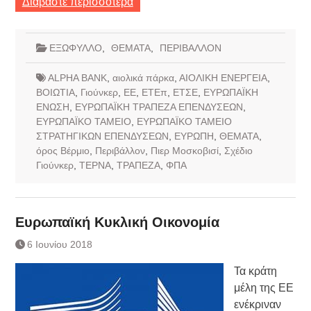
Διαβάστε περισσότερα
ΕΞΩΦΥΛΛΟ
,
ΘΕΜΑΤΑ
,
ΠΕΡΙΒΑΛΛΟΝ
ALPHA BANK
,
αιολικά πάρκα
,
ΑΙΟΛΙΚΗ ΕΝΕΡΓΕΙΑ
,
ΒΟΙΩΤΙΑ
,
Γιούνκερ
,
ΕΕ
,
ΕΤΕπ
,
ΕΤΣΕ
,
ΕΥΡΩΠΑΪΚΗ
ΕΝΩΣΗ
,
ΕΥΡΩΠΑΪΚΗ ΤΡΑΠΕΖΑ ΕΠΕΝΔΥΣΕΩΝ
,
ΕΥΡΩΠΑΪΚΟ ΤΑΜΕΙΟ
,
ΕΥΡΩΠΑΪΚΟ ΤΑΜΕΙΟ
ΣΤΡΑΤΗΓΙΚΩΝ ΕΠΕΝΔΥΣΕΩΝ
,
ΕΥΡΩΠΗ
,
ΘΕΜΑΤΑ
,
όρος Βέρμιο
,
Περιβάλλον
,
Πιερ Μοσκοβισί
,
Σχέδιο
Γιούνκερ
,
ΤΕΡΝΑ
,
ΤΡΑΠΕΖΑ
,
ΦΠΑ
Ευρωπαϊκή Κυκλική Οικονομία
6 Ιουνίου 2018
Τα κράτη
μέλη της ΕΕ
ενέκριναν