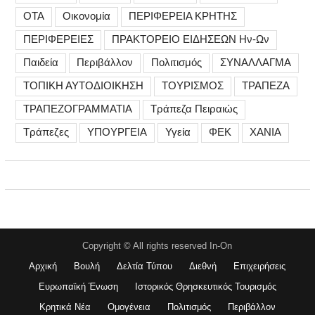
ΟΤΑ
Οικονομία
ΠΕΡΙΦΕΡΕΙΑ ΚΡΗΤΗΣ
ΠΕΡΙΦΕΡΕΙΕΣ
ΠΡΑΚΤΟΡΕΙΟ ΕΙΔΗΣΕΩΝ Ην-Ων
Παιδεία
Περιβάλλον
Πολιτισμός
ΣΥΝΑΛΛΑΓΜΑ
ΤΟΠΙΚΗ ΑΥΤΟΔΙΟΙΚΗΣΗ
ΤΟΥΡΙΣΜΟΣ
ΤΡΑΠΕΖΑ
ΤΡΑΠΕΖΟΓΡΑΜΜΑΤΙΑ
Τράπεζα Πειραιώς
Τράπεζες
ΥΠΟΥΡΓΕΙΑ
Υγεία
ΦΕΚ
ΧΑΝΙΑ
Copyright © All rights reserved In-On
Αρχική
Βουλή
Δελτία Τύπου
Διεθνή
Επιχειρήσεις
Ευρωπαϊκή Ένωση
Ιστορικός Θρησκευτικός Τουρισμός
Κρητικά Νέα
Ομογένεια
Πολιτισμός
Περιβάλλον