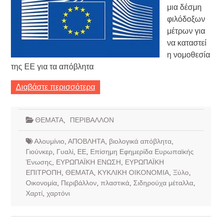
μια δέσμη
φιλόδοξων
μέτρων για
να καταστεί
η νομοθεσία
της ΕΕ για τα απόβλητα
Διαβάστε περισσότερα
ΘΕΜΑΤΑ
,
ΠΕΡΙΒΑΛΛΟΝ
Αλουμίνιο
,
ΑΠΟΒΛΗΤΑ
,
βιολογικά απόβλητα
,
Γιούνκερ
,
Γυαλί
,
ΕΕ
,
Επίσημη Εφημερίδα Ευρωπαϊκής
Ένωσης
,
ΕΥΡΩΠΑΪΚΗ ΕΝΩΣΗ
,
ΕΥΡΩΠΑΪΚΗ
ΕΠΙΤΡΟΠΗ
,
ΘΕΜΑΤΑ
,
ΚΥΚΛΙΚΗ ΟΙΚΟΝΟΜΙΑ
,
Ξύλο
,
Οικονομία
,
Περιβάλλον
,
πλαστικά
,
Σιδηρούχα μέταλλα
,
Χαρτί
,
χαρτόνι