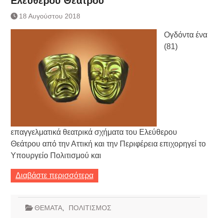
Ελεύθερου Θεάτρου
Τράπεζας- ΕΚΤ
Κατάργηση βιβλιαρίων Υγείας
18 Αυγούστου 2018
Ημερήσιο Δελτίο Τιμών
Ογδόντα ένα
Συναλλάγματος &
Τραπεζογραμματίων 7-3-2019
(81)
Ημερήσιο Δελτίο Τιμών
Συναλλάγματος &
Τραπεζογραμματίων 4-3-2019
Κάθοδος αγροτών
Δικαιοσύνη
επαγγελματικά θεατρικά σχήματα του Ελεύθερου
Θεάτρου από την Αττική και την Περιφέρεια επιχορηγεί το
Υπουργείο Πολιτισμού και
Διαβάστε περισσότερα
ΘΕΜΑΤΑ
,
ΠΟΛΙΤΙΣΜΟΣ