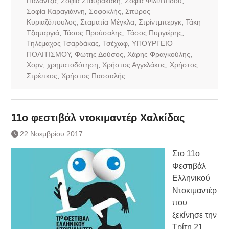
Παλάντζα
,
Σοφία Σταυρακάκη
,
Σοφία Φιλιππίδου
,
Σοφία Καραγιάννη
,
Σοφοκλής
,
Σπύρος
Κυριαζόπουλος
,
Σταματία Μέγκλα
,
Στρίντμπεργκ
,
Τάκη
Τζαμαργιά
,
Τάσος Προύσαλης
,
Τάσος Πυργιέρης
,
Τηλέμαχος Τσαρδάκας
,
Τσέχωφ
,
ΥΠΟΥΡΓΕΙΟ
ΠΟΛΙΤΙΣΜΟΥ
,
Φώτης Δούσος
,
Χάρης Φραγκούλης
,
Χορν
,
χρηματοδότηση
,
Χρήστος Αγγελάκος
,
Χρήστος
Στρέπκος
,
Χρήστος Πασσαλής
11ο φεστιβάλ ντοκιμαντέρ Χαλκίδας
22 Νοεμβρίου 2017
Στο 11ο
Φεστιβάλ
Ελληνικού
Ντοκιμαντέρ
που
ξεκίνησε την
Τρίτη 21