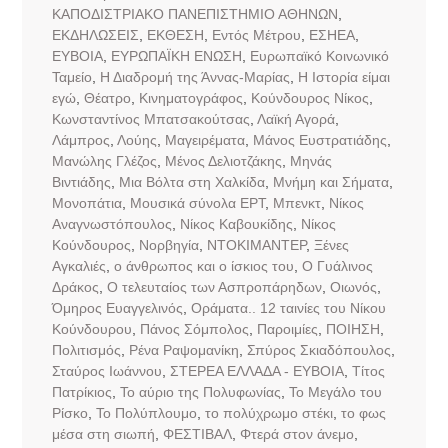
ΚΑΠΟΔΙΣΤΡΙΑΚΟ ΠΑΝΕΠΙΣΤΗΜΙΟ ΑΘΗΝΩΝ
,
ΕΚΔΗΛΩΣΕΙΣ
,
ΕΚΘΕΣΗ
,
Εντός Μέτρου
,
ΕΣΗΕΑ
,
ΕΥΒΟΙΑ
,
ΕΥΡΩΠΑΪΚΗ ΕΝΩΣΗ
,
Ευρωπαϊκό Κοινωνικό
Ταμείο
,
Η Διαδρομή της Άννας-Μαρίας
,
Η Ιστορία είμαι
εγώ
,
Θέατρο
,
Κινηματογράφος
,
Κούνδουρος Νίκος
,
Κωνσταντίνος Μπατσακούτσας
,
Λαϊκή Αγορά
,
Λάμπρος
,
Λούης
,
Μαγειρέματα
,
Μάνος Ευστρατιάδης
,
Μανώλης Γλέζος
,
Μένος Δελιοτζάκης
,
Μηνάς
Βιντιάδης
,
Μια Βόλτα στη Χαλκίδα
,
Μνήμη και Σήματα
,
Μονοπάτια
,
Μουσικά σύνολα ΕΡΤ
,
Μπενκτ
,
Νίκος
Αναγνωστόπουλος
,
Νίκος Καβουκίδης
,
Νίκος
Κούνδουρος
,
Νορβηγία
,
ΝΤΟΚΙΜΑΝΤΕΡ
,
Ξένες
Αγκαλιές
,
ο άνθρωπος και ο ίσκιος του
,
Ο Γυάλινος
Δράκος
,
Ο τελευταίος των Ασπροπάρηδων
,
Οιωνός
,
Όμηρος Ευαγγελινός
,
Οράματα.. 12 ταινίες του Νίκου
Κούνδουρου
,
Πάνος Σόμπολος
,
Παροιμίες
,
ΠΟΙΗΣΗ
,
Πολιτισμός
,
Ρένα Ραψομανίκη
,
Σπύρος Σκιαδόπουλος
,
Σταύρος Ιωάννου
,
ΣΤΕΡΕΑ ΕΛΛΑΔΑ - ΕΥΒΟΙΑ
,
Τίτος
Πατρίκιος
,
Το αύριο της Πολυφωνίας
,
Το Μεγάλο του
Ρίσκο
,
Το Πολύπλουμο
,
το πολύχρωμο στέκι
,
το φως
μέσα στη σιωπή
,
ΦΕΣΤΙΒΑΛ
,
Φτερά στον άνεμο
,