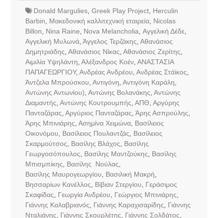
Donald Margulies
,
Greek Play Project
,
Herculin
Barbin
,
Mακεδονική καλλιτεχνική εταιρεία
,
Nicolas
Billon
,
Nina Raine
,
Nova Melancholia
,
Αγγελική Δέδε
,
Αγγελική Μυλωνά
,
Άγγελος Τερζάκης
,
Αθανάσιος
Δημητριάδης
,
Αθανάσιος Νίκας
,
Αθανάσιος Ζερίτης
,
Αιμιλία Υψηλάντη
,
Αλέξανδρος Κοέν
,
ΑΝΑΣΤΑΣΙΑ
ΠΑΠΑΓΕΩΡΓΙΟΥ
,
Ανδρέας Ανδρέου
,
Ανδρέας Στάϊκος
,
Άντζελα Μπρούσκου
,
Αντιγόνη
,
Αντιγόνη Καράλη
,
Αντώνης Αντωνίου)
,
Αντώνης Βολανάκης
,
Αντώνης
Διαμαντής
,
Αντώνης Κουτρουμπής
,
ΑΠΘ
,
Αργύρης
Πανταζάρας
,
Αργύριος Πανταζάρας
,
Άρης Ασπρούλης
,
Άρης Μπινιάρης
,
Ασημίνα Χειμώνα
,
Βασίλειος
Οικονόμου
,
Βασίλειος Πουλαντζάς
,
Βασίλειος
Σκαρμούτσος
,
Βασίλης Βλάχος
,
Βασίλης
Γεωργοσόπουλος
,
Βασίλης Μαντζούκης
,
Βασίλης
Μπισμπίκης
,
Βασίλης Νούλας
,
Βασίλης Μαυρογεωργίου
,
Βασιλική Μακρή
,
Βησσαρίων Κανέλλος
,
Βίβιαν Στεργίου
,
Γεράσιμος
Σκαφίδας
,
Γεωργία Ανδρέου
,
Γεώργιος Μπινιάρης
,
Γιάννης Καλαβριανός
,
Γιάννης Καραχισαρίδης
,
Γιάννης
Νταλιάνης
,
Γιάννης Σκουρλέτης
,
Γιάννης Σολδάτος
,