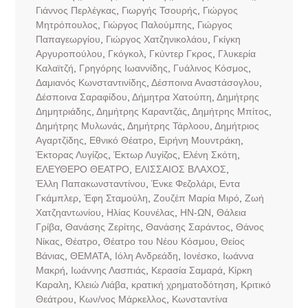
Γιάννος Περλέγκας
,
Γιωργής Τσουρής
,
Γιώργος
Μητρόπουλος
,
Γιώργος Παλούμπης
,
Γιώργος
Παπαγεωργίου
,
Γιώργος Χατζηνικολάου
,
Γκίγκη
Αργυροπούλου
,
Γκόγκολ
,
Γκύντερ Γκρος
,
Γλυκερία
Καλαϊτζή
,
Γρηγόρης Ιωαννίδης
,
Γυάλινος Κόσμος
,
Δαμιανός Κωνσταντινίδης
,
Δέσποινα Αναστάσογλου
,
Δέσποινα Σαραφίδου
,
Δήμητρα Χατούπη
,
Δημήτρης
Δημητριάδης
,
Δημήτρης Καραντζάς
,
Δημήτρης Μπίτος
,
Δημήτρης Μυλωνάς
,
Δημήτρης Τάρλοου
,
Δημήτριος
Αγαρτζίδης
,
Εθνικό Θέατρο
,
Ειρήνη Μουντράκη
,
Έκτορας Λυγίζος
,
Έκτωρ Λυγίζος
,
Ελένη Σκότη
,
ΕΛΕΥΘΕΡΟ ΘΕΑΤΡΟ
,
ΕΛΙΣΣΑΙΟΣ ΒΛΑΧΟΣ
,
Έλλη Παπακωνσταντίνου
,
Ένκε Φεζολάρι
,
Εντα
Γκάμπλερ
,
Έφη Σταμούλη
,
Ζουζέπ Μαρία Μιρό
,
Ζωή
Χατζηαντωνίου
,
Ηλίας Κουνέλας
,
ΗΝ-ΩΝ
,
Θάλεια
Γρίβα
,
Θανάσης Ζερίτης
,
Θανάσης Σαράντος
,
Θάνος
Νίκας
,
Θέατρο
,
Θέατρο του Νέου Κόσμου
,
Θείος
Βάνιας
,
ΘΕΜΑΤΑ
,
Ιόλη Ανδρεάδη
,
Ιονέσκο
,
Ιωάννα
Μακρή
,
Ιωάννης Λασπιάς
,
Κερασία Σαμαρά
,
Κίρκη
Καραλη
,
Κλειώ Λιάβα
,
κρατική χρηματοδότηση
,
Κριτικό
Θεάτρου
,
Κων/νος Μάρκελλος
,
Κωνσταντίνα