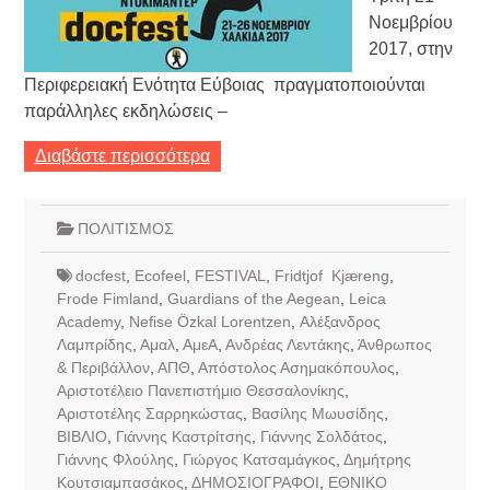
Νοεμβρίου
2017, στην
Περιφερειακή Ενότητα Εύβοιας πραγματοποιούνται
παράλληλες εκδηλώσεις –
Διαβάστε περισσότερα
ΠΟΛΙΤΙΣΜΟΣ
docfest
,
Ecofeel
,
FESTIVAL
,
Fridtjof Kjæreng
,
Frode Fimland
,
Guardians of the Aegean
,
Leica
Academy
,
Nefise Özkal Lorentzen
,
Αλέξανδρος
Λαμπρίδης
,
Αμαλ
,
ΑμεΑ
,
Ανδρέας Λεντάκης
,
Άνθρωπος
& Περιβάλλον
,
ΑΠΘ
,
Απόστολος Ασημακόπουλος
,
Αριστοτέλειο Πανεπιστήμιο Θεσσαλονίκης
,
Αριστοτέλης Σαρρηκώστας
,
Βασίλης Μωυσίδης
,
ΒΙΒΛΙΟ
,
Γιάννης Καστρίτσης
,
Γιάννης Σολδάτος
,
Γιάννης Φλούλης
,
Γιώργος Κατσαμάγκος
,
Δημήτρης
Κουτσιαμπασάκος
,
ΔΗΜΟΣΙΟΓΡΑΦΟΙ
,
ΕΘΝΙΚΟ