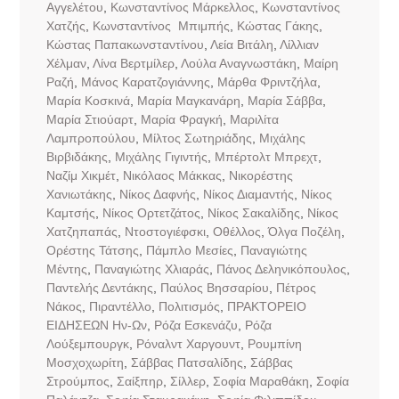
Αγγελέτου
,
Κωνσταντίνος Μάρκελλος
,
Κωνσταντίνος
Χατζής
,
Κωνσταντίνος Μπιμπής
,
Κώστας Γάκης
,
Κώστας Παπακωνσταντίνου
,
Λεία Βιτάλη
,
Λίλλιαν
Χέλμαν
,
Λίνα Βερτμίλερ
,
Λούλα Αναγνωστάκη
,
Μαίρη
Ραζή
,
Μάνος Καρατζογιάννης
,
Μάρθα Φριντζήλα
,
Μαρία Κοσκινά
,
Μαρία Μαγκανάρη
,
Μαρία Σάββα
,
Μαρία Στιούαρτ
,
Μαρία Φραγκή
,
Μαριλίτα
Λαμπροπούλου
,
Μίλτος Σωτηριάδης
,
Μιχάλης
Βιρβιδάκης
,
Μιχάλης Γιγιντής
,
Μπέρτολτ Μπρεχτ
,
Ναζίμ Χικμέτ
,
Νικόλαος Μάκκας
,
Νικορέστης
Χανιωτάκης
,
Νίκος Δαφνής
,
Νίκος Διαμαντής
,
Νίκος
Καμτσής
,
Νίκος Ορτετζάτος
,
Νίκος Σακαλίδης
,
Νίκος
Χατζηπαπάς
,
Ντοστογιέφσκι
,
Οθέλλος
,
Όλγα Ποζέλη
,
Ορέστης Τάτσης
,
Πάμπλο Μεσίες
,
Παναγιώτης
Μέντης
,
Παναγιώτης Χλιαράς
,
Πάνος Δεληνικόπουλος
,
Παντελής Δεντάκης
,
Παύλος Βησσαρίου
,
Πέτρος
Νάκος
,
Πιραντέλλο
,
Πολιτισμός
,
ΠΡΑΚΤΟΡΕΙΟ
ΕΙΔΗΣΕΩΝ Ην-Ων
,
Ρόζα Εσκενάζυ
,
Ρόζα
Λούξεμπουργκ
,
Ρόναλντ Χαργουντ
,
Ρουμπίνη
Μοσχοχωρίτη
,
Σάββας Πατσαλίδης
,
Σάββας
Στρούμπος
,
Σαίξπηρ
,
Σίλλερ
,
Σοφία Μαραθάκη
,
Σοφία