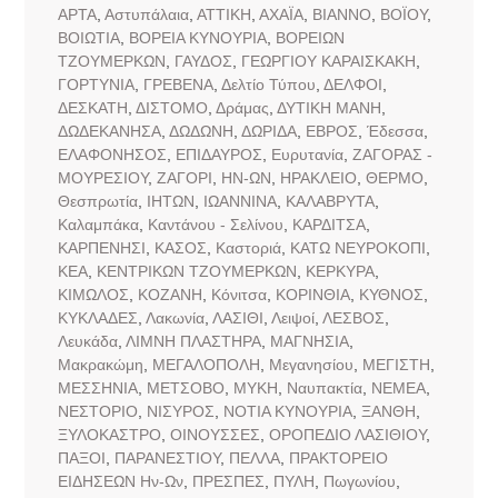
ΑΡΤΑ
,
Αστυπάλαια
,
ΑΤΤΙΚΗ
,
ΑΧΑΪΑ
,
ΒΙΑΝΝΟ
,
ΒΟΪΟΥ
,
ΒΟΙΩΤΙΑ
,
ΒΟΡΕΙΑ ΚΥΝΟΥΡΙΑ
,
ΒΟΡΕΙΩΝ
ΤΖΟΥΜΕΡΚΩΝ
,
ΓΑΥΔΟΣ
,
ΓΕΩΡΓΙΟΥ ΚΑΡΑΙΣΚΑΚΗ
,
ΓΟΡΤΥΝΙΑ
,
ΓΡΕΒΕΝΑ
,
Δελτίο Τύπου
,
ΔΕΛΦΟΙ
,
ΔΕΣΚΑΤΗ
,
ΔΙΣΤΟΜΟ
,
Δράμας
,
ΔΥΤΙΚΗ ΜΑΝΗ
,
ΔΩΔΕΚΑΝΗΣΑ
,
ΔΩΔΩΝΗ
,
ΔΩΡΙΔΑ
,
ΕΒΡΟΣ
,
Έδεσσα
,
ΕΛΑΦΟΝΗΣΟΣ
,
ΕΠΙΔΑΥΡΟΣ
,
Ευρυτανία
,
ΖΑΓΟΡΑΣ -
ΜΟΥΡΕΣΙΟΥ
,
ΖΑΓΟΡΙ
,
ΗΝ-ΩΝ
,
ΗΡΑΚΛΕΙΟ
,
ΘΕΡΜΟ
,
Θεσπρωτία
,
ΙΗΤΩΝ
,
ΙΩΑΝΝΙΝΑ
,
ΚΑΛΑΒΡΥΤΑ
,
Καλαμπάκα
,
Καντάνου - Σελίνου
,
ΚΑΡΔΙΤΣΑ
,
ΚΑΡΠΕΝΗΣΙ
,
ΚΑΣΟΣ
,
Καστοριά
,
ΚΑΤΩ ΝΕΥΡΟΚΟΠΙ
,
ΚΕΑ
,
ΚΕΝΤΡΙΚΩΝ ΤΖΟΥΜΕΡΚΩΝ
,
ΚΕΡΚΥΡΑ
,
ΚΙΜΩΛΟΣ
,
ΚΟΖΑΝΗ
,
Κόνιτσα
,
ΚΟΡΙΝΘΙΑ
,
ΚΥΘΝΟΣ
,
ΚΥΚΛΑΔΕΣ
,
Λακωνία
,
ΛΑΣΙΘΙ
,
Λειψοί
,
ΛΕΣΒΟΣ
,
Λευκάδα
,
ΛΙΜΝΗ ΠΛΑΣΤΗΡΑ
,
ΜΑΓΝΗΣΙΑ
,
Μακρακώμη
,
ΜΕΓΑΛΟΠΟΛΗ
,
Μεγανησίου
,
ΜΕΓΙΣΤΗ
,
ΜΕΣΣΗΝΙΑ
,
ΜΕΤΣΟΒΟ
,
ΜΥΚΗ
,
Ναυπακτία
,
ΝΕΜΕΑ
,
ΝΕΣΤΟΡΙΟ
,
ΝΙΣΥΡΟΣ
,
ΝΟΤΙΑ ΚΥΝΟΥΡΙΑ
,
ΞΑΝΘΗ
,
ΞΥΛΟΚΑΣΤΡΟ
,
ΟΙΝΟΥΣΣΕΣ
,
ΟΡΟΠΕΔΙΟ ΛΑΣΙΘΙΟΥ
,
ΠΑΞΟΙ
,
ΠΑΡΑΝΕΣΤΙΟΥ
,
ΠΕΛΛΑ
,
ΠΡΑΚΤΟΡΕΙΟ
ΕΙΔΗΣΕΩΝ Ην-Ων
,
ΠΡΕΣΠΕΣ
,
ΠΥΛΗ
,
Πωγωνίου
,