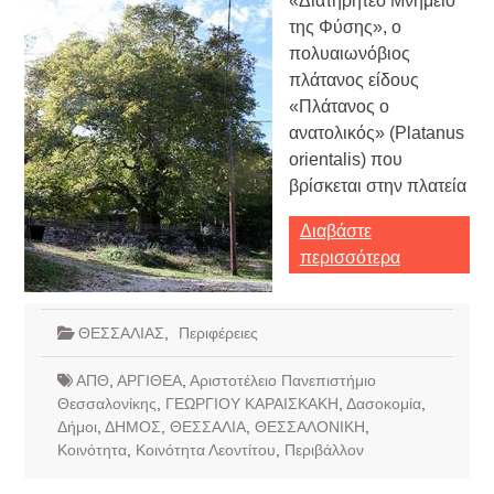
«Διατηρητέο Μνημείο
της Φύσης», ο
πολυαιωνόβιος
πλάτανος είδους
«Πλάτανος ο
ανατολικός» (Platanus
orientalis) που
βρίσκεται στην πλατεία
Διαβάστε
περισσότερα
ΘΕΣΣΑΛΙΑΣ
,
Περιφέρειες
ΑΠΘ
,
ΑΡΓΙΘΕΑ
,
Αριστοτέλειο Πανεπιστήμιο
Θεσσαλονίκης
,
ΓΕΩΡΓΙΟΥ ΚΑΡΑΙΣΚΑΚΗ
,
Δασοκομία
,
Δήμοι
,
ΔΗΜΟΣ
,
ΘΕΣΣΑΛΙΑ
,
ΘΕΣΣΑΛΟΝΙΚΗ
,
Κοινότητα
,
Κοινότητα Λεοντίτου
,
Περιβάλλον