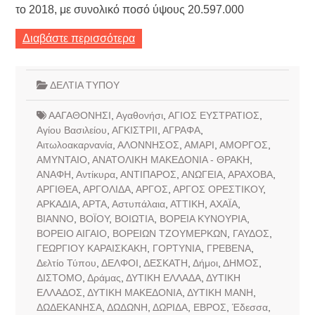
το 2018, με συνολικό ποσό ύψους 20.597.000
Διαβάστε περισσότερα
ΔΕΛΤΙΑ ΤΥΠΟΥ
ΑΑΓΑΘΟΝΗΣΙ
,
Αγαθονήσι
,
ΑΓΙΟΣ ΕΥΣΤΡΑΤΙΟΣ
,
Αγίου Βασιλείου
,
ΑΓΚΙΣΤΡΙΙ
,
ΑΓΡΑΦΑ
,
Αιτωλοακαρνανία
,
ΑΛΟΝΝΗΣΟΣ
,
ΑΜΑΡΙ
,
ΑΜΟΡΓΟΣ
,
ΑΜΥΝΤΑΙΟ
,
ΑΝΑΤΟΛΙΚΗ ΜΑΚΕΔΟΝΙΑ - ΘΡΑΚΗ
,
ΑΝΑΦΗ
,
Αντίκυρα
,
ΑΝΤΙΠΑΡΟΣ
,
ΑΝΩΓΕΙΑ
,
ΑΡΑΧΟΒΑ
,
ΑΡΓΙΘΕΑ
,
ΑΡΓΟΛΙΔΑ
,
ΑΡΓΟΣ
,
ΑΡΓΟΣ ΟΡΕΣΤΙΚΟΥ
,
ΑΡΚΑΔΙΑ
,
ΑΡΤΑ
,
Αστυπάλαια
,
ΑΤΤΙΚΗ
,
ΑΧΑΪΑ
,
ΒΙΑΝΝΟ
,
ΒΟΪΟΥ
,
ΒΟΙΩΤΙΑ
,
ΒΟΡΕΙΑ ΚΥΝΟΥΡΙΑ
,
ΒΟΡΕΙΟ ΑΙΓΑΙΟ
,
ΒΟΡΕΙΩΝ ΤΖΟΥΜΕΡΚΩΝ
,
ΓΑΥΔΟΣ
,
ΓΕΩΡΓΙΟΥ ΚΑΡΑΙΣΚΑΚΗ
,
ΓΟΡΤΥΝΙΑ
,
ΓΡΕΒΕΝΑ
,
Δελτίο Τύπου
,
ΔΕΛΦΟΙ
,
ΔΕΣΚΑΤΗ
,
Δήμοι
,
ΔΗΜΟΣ
,
ΔΙΣΤΟΜΟ
,
Δράμας
,
ΔΥΤΙΚΗ ΕΛΛΑΔΑ
,
ΔΥΤΙΚΗ
ΕΛΛΑΔΟΣ
,
ΔΥΤΙΚΗ ΜΑΚΕΔΟΝΙΑ
,
ΔΥΤΙΚΗ ΜΑΝΗ
,
ΔΩΔΕΚΑΝΗΣΑ
,
ΔΩΔΩΝΗ
,
ΔΩΡΙΔΑ
,
ΕΒΡΟΣ
,
Έδεσσα
,