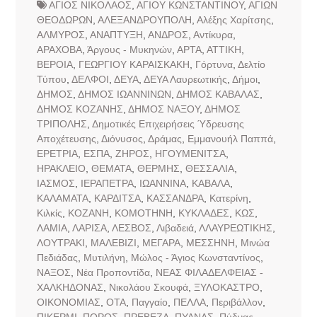
ΑΓΙΟΣ ΝΙΚΟΛΑΟΣ
,
ΑΓΙΟΥ ΚΩΝΣΤΑΝΤΙΝΟΥ
,
ΑΓΙΩΝ
ΘΕΟΔΩΡΩΝ
,
ΑΛΕΞΑΝΔΡΟΥΠΟΛΗ
,
Αλέξης Χαρίτσης
,
ΑΛΜΥΡΟΣ
,
ΑΝΑΠΤΥΞΗ
,
ΑΝΔΡΟΣ
,
Αντίκυρα
,
ΑΡΑΧΟΒΑ
,
Άργους - Μυκηνών
,
ΑΡΤΑ
,
ΑΤΤΙΚΗ
,
ΒΕΡΟΙΑ
,
ΓΕΩΡΓΙΟΥ ΚΑΡΑΙΣΚΑΚΗ
,
Γόρτυνα
,
Δελτίο
Τύπου
,
ΔΕΛΦΟΙ
,
ΔΕΥΑ
,
ΔΕΥΑ Λαυρεωτικής
,
Δήμοι
,
ΔΗΜΟΣ
,
ΔΗΜΟΣ ΙΩΑΝΝΙΝΩΝ
,
ΔΗΜΟΣ ΚΑΒΑΛΑΣ
,
ΔΗΜΟΣ ΚΟΖΑΝΗΣ
,
ΔΗΜΟΣ ΝΑΞΟΥ
,
ΔΗΜΟΣ
ΤΡΙΠΟΛΗΣ
,
Δημοτικές Επιχειρήσεις Ύδρευσης
Αποχέτευσης
,
Διόνυσος
,
Δράμας
,
Εμμανουήλ Παππά
,
ΕΡΕΤΡΙΑ
,
ΕΣΠΑ
,
ΖΗΡΟΣ
,
ΗΓΟΥΜΕΝΙΤΣΑ
,
ΗΡΑΚΛΕΙΟ
,
ΘΕΜΑΤΑ
,
ΘΕΡΜΗΣ
,
ΘΕΣΣΑΛΙΑ
,
ΙΑΣΜΟΣ
,
ΙΕΡΑΠΕΤΡΑ
,
ΙΩΑΝΝΙΝΑ
,
ΚΑΒΑΛΑ
,
ΚΑΛΑΜΑΤΑ
,
ΚΑΡΔΙΤΣΑ
,
ΚΑΣΣΑΝΔΡΑ
,
Κατερίνη
,
Κιλκίς
,
ΚΟΖΑΝΗ
,
ΚΟΜΟΤΗΝΗ
,
ΚΥΚΛΑΔΕΣ
,
ΚΩΣ
,
ΛΑΜΙΑ
,
ΛΑΡΙΣΑ
,
ΛΕΣΒΟΣ
,
Λιβαδειά
,
ΛΛΑΥΡΕΩΤΙΚΗΣ
,
ΛΟΥΤΡΑΚΙ
,
ΜΑΛΕΒΙΖΙ
,
ΜΕΓΑΡΑ
,
ΜΕΣΣΗΝΗ
,
Μινώα
Πεδιάδας
,
Μυτιλήνη
,
Μώλος - Άγιος Κωνσταντίνος
,
ΝΑΞΟΣ
,
Νέα Προποντίδα
,
ΝΕΑΣ ΦΙΛΑΔΕΛΦΕΙΑΣ -
ΧΑΛΚΗΔΟΝΑΣ
,
Νικολάου Σκουφά
,
ΞΥΛΟΚΑΣΤΡΟ
,
ΟΙΚΟΝΟΜΙΑΣ
,
ΟΤΑ
,
Παγγαίο
,
ΠΕΛΛΑ
,
Περιβάλλον
,
ΠΙΚΕΡΜΙ
,
ΠΟΡΟΣ
,
ΠΡΕΒΕΖΑ
,
ΠΥΔΝΑΣ
,
Πύδνας -