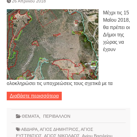
26 Απριλίου 2018
Κατάργηση βιβλιαρίων Υγείας
Ημερήσιο Δελτίο Τιμών
Μέχρι τις 15
Συναλλάγματος &
Μαΐου 2018,
Τραπεζογραμματίων 7-3-2019
θα πρέπει οι
Ημερήσιο Δελτίο Τιμών
Δήμοι της
Συναλλάγματος &
χώρας να
Τραπεζογραμματίων 4-3-2019
έχουν
Κάθοδος αγροτών
Δικαιοσύνη
ολοκληρώσει τις υποχρεώσεις τους σχετικά με τα
Διαβάστε περισσότερα
ΘΕΜΑΤΑ
,
ΠΕΡΙΒΑΛΛΟΝ
ΑΒΔΗΡΑ
,
ΑΓΙΟΣ ΔΗΜΗΤΡΙΟΣ
,
ΑΓΙΟΣ
ΕΥΣΤΡΑΤΙΟΣ
,
ΑΓΙΟΣ ΝΙΚΟΛΑΟΣ
,
Αγίου Βασιλείου
,