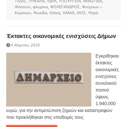
Τήλος
,
ΤΡΙΚΑΛΑ
,
ΥΔΡΑ
,
ΥΠΟΥΡΓΕΙΑ
,
ΦΘΙΩΤΙΔΑ
,
Φιλιατών
,
φλωρινα
,
ΦΟΛΕΓΑΝΔΡΟΣ
,
Φούρνων –
Κορσεών
,
Φωκίδα
,
Χάλκη
,
ΧΑΝΙΑ
,
ΧΙΟΣ
,
Ψαρά
Έκτακτες οικονομικές ενισχύσεις Δήμων
6 Μαρτίου 2018
Εγκρίθηκαν
έκτακτες
οικονομικές
ενισχύσεις
συνολικού
ποσού
ύψους
1.940.000
ευρώ, για την αντιμετώπιση ζημιών και καταστροφών
που προκλήθηκαν στις υποδομές τους