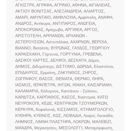
ΑΓΚΙΣΤΡΙΙ
,
ΑΓΡΑΦΑ
,
ΑΓΡΙΝΙΟ
,
ΑΘΗΝΑ
,
ΑΙΓΙΑΛΕΙΑΣ
,
ΑΚΤΙΟΥ ΒΟΝΙΤΣΑΣ
,
ΑΛΕΞΑΝΔΡΕΙΑ
,
ΑΛΙΑΡΤΟΣ
,
ΑΜΑΡΙ
,
ΑΜΥΝΤΑΙΟ
,
ΑΜΦΙΛΟΧΙΑ
,
Αμφίπολη
,
ΑΝΑΦΗ
,
ΑΝΔΡΟΣ
,
Αντίκυρα
,
ΑΝΤΙΠΑΡΟΣ
,
ΑΝΩΓΕΙΑ
,
ΑΠΟΚΟΡΩΝΑΣ
,
Αράχωβα
,
ΑΡΓΙΘΕΑ
,
ΑΡΓΟΣ
,
ΑΡΙΣΤΟΤΕΛΗ
,
ΑΡΡΙΑΝΩΝ
,
ΑΡΧΑΝΩΝ -
ΑΣΤΕΡΟΥΣΙΩΝ
,
Αστυπάλαια
,
ΑΧΑΡΝΩΝ
,
ΒΕΡΟΙΑ
,
ΒΙΑΝΝΟ
,
Βισαλτία
,
ΒΥΡΩΝΑΣ
,
ΓΑΥΔΟΣ
,
ΓΕΩΡΓΙΟΥ
ΚΑΡΑΙΣΚΑΚΗ
,
Γόρτυνα
,
ΓΟΡΤΥΝΙΑ
,
ΓΡΕΒΕΝΑ
,
ΔΑΣΙΚΟΙ ΧΑΡΤΕΣ
,
ΔΕΛΦΟΙ
,
ΔΕΣΚΑΤΗ
,
Δήμοι
,
ΔΗΜΟΣ
,
Διδυμότειχο
,
ΔΙΣΤΟΜΟ
,
ΔΩΡΙΔΑ
,
Ελασσόνα
,
ΕΠΙΔΑΥΡΟΣ
,
Ερμιόνη
,
ΖΑΚΥΝΘΟΣ
,
ΖΗΡΟΣ
,
ΖΩΓΡΑΦΟΥ
,
ΘΑΣΟΣ
,
ΘΕΜΑΤΑ
,
ΘΕΡΜΟ
,
ΘΗΡΑ
,
ΙΑΣΜΟΣ
,
ΙΕΡΑΠΕΤΡΑ
,
ΙΗΤΩΝ
,
ΙΘΑΚΗ
,
ΚΑΙΣΑΡΙΑΝΗ
,
ΚΑΛΑΜΑΡΙΑ
,
Κάλυμνος
,
Καντάνου - Σελίνου
,
ΚΑΡΔΙΤΣΑ
,
ΚΑΡΠΑΘΟΣ
,
ΚΑΣΟΣ
,
Καστοριά
,
ΚΑΤΩ
ΝΕΥΡΟΚΟΠΙ
,
ΚΕΔΕ
,
ΚΕΝΤΡΙΚΩΝ ΤΖΟΥΜΕΡΚΩΝ
,
ΚΕΡΚΥΡΑ
,
Κεφαλονιά
,
ΚΙΣΣΑΜΟΣ
,
ΚΤΗΜΑΤΟΛΟΓΙΟ
,
ΚΥΘΗΡΑ
,
ΚΥΘΝΟΣ
,
ΚΩΣ
,
ΛΕΙΒΑΔΙΑ
,
Λειψοί
,
Λευκάδα
,
ΛΗΜΝΟΣ
,
ΛΙΜΝΗ ΠΛΑΣΤΗΡΑ
,
ΛΟΚΡΩΝ
,
ΜΑΛΕΒΙΖΙ
,
ΜΑΝΔΡΑ
,
Μεγανησίου
,
ΜΕΣΟΛΟΓΓΙ
,
Μεταμόρφωση
,