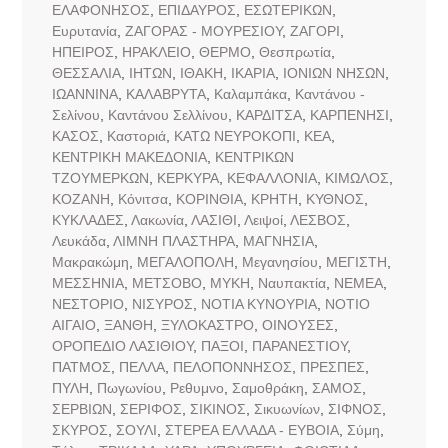
ΕΛΑΦΟΝΗΣΟΣ
,
ΕΠΙΔΑΥΡΟΣ
,
ΕΣΩΤΕΡΙΚΩΝ
,
Ευρυτανία
,
ΖΑΓΟΡΑΣ - ΜΟΥΡΕΣΙΟΥ
,
ΖΑΓΟΡΙ
,
ΗΠΕΙΡΟΣ
,
ΗΡΑΚΛΕΙΟ
,
ΘΕΡΜΟ
,
Θεσπρωτία
,
ΘΕΣΣΑΛΙΑ
,
ΙΗΤΩΝ
,
ΙΘΑΚΗ
,
ΙΚΑΡΙΑ
,
ΙΟΝΙΩΝ ΝΗΣΩΝ
,
ΙΩΑΝΝΙΝΑ
,
ΚΑΛΑΒΡΥΤΑ
,
Καλαμπάκα
,
Καντάνου -
Σελίνου
,
Καντάνου Σελλίνου
,
ΚΑΡΔΙΤΣΑ
,
ΚΑΡΠΕΝΗΣΙ
,
ΚΑΣΟΣ
,
Καστοριά
,
ΚΑΤΩ ΝΕΥΡΟΚΟΠΙ
,
ΚΕΑ
,
ΚΕΝΤΡΙΚΗ ΜΑΚΕΔΟΝΙΑ
,
ΚΕΝΤΡΙΚΩΝ
ΤΖΟΥΜΕΡΚΩΝ
,
ΚΕΡΚΥΡΑ
,
ΚΕΦΑΛΛΟΝΙΑ
,
ΚΙΜΩΛΟΣ
,
ΚΟΖΑΝΗ
,
Κόνιτσα
,
ΚΟΡΙΝΘΙΑ
,
ΚΡΗΤΗ
,
ΚΥΘΝΟΣ
,
ΚΥΚΛΑΔΕΣ
,
Λακωνία
,
ΛΑΣΙΘΙ
,
Λειψοί
,
ΛΕΣΒΟΣ
,
Λευκάδα
,
ΛΙΜΝΗ ΠΛΑΣΤΗΡΑ
,
ΜΑΓΝΗΣΙΑ
,
Μακρακώμη
,
ΜΕΓΑΛΟΠΟΛΗ
,
Μεγανησίου
,
ΜΕΓΙΣΤΗ
,
ΜΕΣΣΗΝΙΑ
,
ΜΕΤΣΟΒΟ
,
ΜΥΚΗ
,
Ναυπακτία
,
ΝΕΜΕΑ
,
ΝΕΣΤΟΡΙΟ
,
ΝΙΣΥΡΟΣ
,
ΝΟΤΙΑ ΚΥΝΟΥΡΙΑ
,
ΝΟΤΙΟ
ΑΙΓΑΙΟ
,
ΞΑΝΘΗ
,
ΞΥΛΟΚΑΣΤΡΟ
,
ΟΙΝΟΥΣΕΣ
,
ΟΡΟΠΕΔΙΟ ΛΑΣΙΘΙΟΥ
,
ΠΑΞΟΙ
,
ΠΑΡΑΝΕΣΤΙΟΥ
,
ΠΑΤΜΟΣ
,
ΠΕΛΛΑ
,
ΠΕΛΟΠΟΝΝΗΣΟΣ
,
ΠΡΕΣΠΕΣ
,
ΠΥΛΗ
,
Πωγωνίου
,
Ρεθυμνο
,
Σαμοθράκη
,
ΣΑΜΟΣ
,
ΣΕΡΒΙΩΝ
,
ΣΕΡΙΦΟΣ
,
ΣΙΚΙΝΟΣ
,
Σικυωνίων
,
ΣΙΦΝΟΣ
,
ΣΚΥΡΟΣ
,
ΣΟΥΛΙ
,
ΣΤΕΡΕΑ ΕΛΛΑΔΑ - ΕΥΒΟΙΑ
,
Σύμη
,