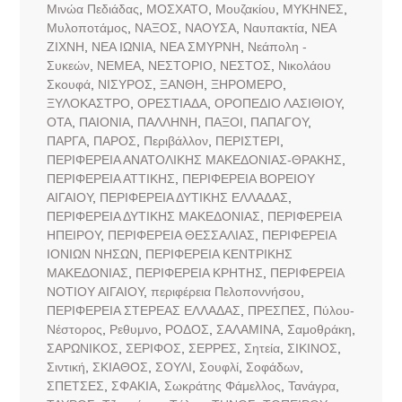
Μινώα Πεδιάδας
,
ΜΟΣΧΑΤΟ
,
Μουζακίου
,
ΜΥΚΗΝΕΣ
,
Μυλοποτάμος
,
ΝΑΞΟΣ
,
ΝΑΟΥΣΑ
,
Ναυπακτία
,
ΝΕΑ
ΖΙΧΝΗ
,
ΝΕΑ ΙΩΝΙΑ
,
ΝΕΑ ΣΜΥΡΝΗ
,
Νεάπολη -
Συκεών
,
ΝΕΜΕΑ
,
ΝΕΣΤΟΡΙΟ
,
ΝΕΣΤΟΣ
,
Νικολάου
Σκουφά
,
ΝΙΣΥΡΟΣ
,
ΞΑΝΘΗ
,
ΞΗΡΟΜΕΡΟ
,
ΞΥΛΟΚΑΣΤΡΟ
,
ΟΡΕΣΤΙΑΔΑ
,
ΟΡΟΠΕΔΙΟ ΛΑΣΙΘΙΟΥ
,
ΟΤΑ
,
ΠΑΙΟΝΙΑ
,
ΠΑΛΛΗΝΗ
,
ΠΑΞΟΙ
,
ΠΑΠΑΓΟΥ
,
ΠΑΡΓΑ
,
ΠΑΡΟΣ
,
Περιβάλλον
,
ΠΕΡΙΣΤΕΡΙ
,
ΠΕΡΙΦΕΡΕΙΑ ΑΝΑΤΟΛΙΚΗΣ ΜΑΚΕΔΟΝΙΑΣ-ΘΡΑΚΗΣ
,
ΠΕΡΙΦΕΡΕΙΑ ΑΤΤΙΚΗΣ
,
ΠΕΡΙΦΕΡΕΙΑ ΒΟΡΕΙΟΥ
ΑΙΓΑΙΟΥ
,
ΠΕΡΙΦΕΡΕΙΑ ΔΥΤΙΚΗΣ ΕΛΛΑΔΑΣ
,
ΠΕΡΙΦΕΡΕΙΑ ΔΥΤΙΚΗΣ ΜΑΚΕΔΟΝΙΑΣ
,
ΠΕΡΙΦΕΡΕΙΑ
ΗΠΕΙΡΟΥ
,
ΠΕΡΙΦΕΡΕΙΑ ΘΕΣΣΑΛΙΑΣ
,
ΠΕΡΙΦΕΡΕΙΑ
ΙΟΝΙΩΝ ΝΗΣΩΝ
,
ΠΕΡΙΦΕΡΕΙΑ ΚΕΝΤΡΙΚΗΣ
ΜΑΚΕΔΟΝΙΑΣ
,
ΠΕΡΙΦΕΡΕΙΑ ΚΡΗΤΗΣ
,
ΠΕΡΙΦΕΡΕΙΑ
ΝΟΤΙΟΥ ΑΙΓΑΙΟΥ
,
περιφέρεια Πελοποννήσου
,
ΠΕΡΙΦΕΡΕΙΑ ΣΤΕΡΕΑΣ ΕΛΛΑΔΑΣ
,
ΠΡΕΣΠΕΣ
,
Πύλου-
Νέστορος
,
Ρεθυμνο
,
ΡΟΔΟΣ
,
ΣΑΛΑΜΙΝΑ
,
Σαμοθράκη
,
ΣΑΡΩΝΙΚΟΣ
,
ΣΕΡΙΦΟΣ
,
ΣΕΡΡΕΣ
,
Σητεία
,
ΣΙΚΙΝΟΣ
,
Σιντική
,
ΣΚΙΑΘΟΣ
,
ΣΟΥΛΙ
,
Σουφλί
,
Σοφάδων
,
ΣΠΕΤΣΕΣ
,
ΣΦΑΚΙΑ
,
Σωκράτης Φάμελλος
,
Τανάγρα
,