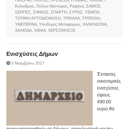
Κολινδρού
,
Πύλου-Νέστορος
,
Ραφήνα
,
ΣΑΜΟΣ
,
ΣΕΡΡΕΣ
,
ΣΙΦΝΟΣ
,
ΣΠΑΡΤΗ
,
ΣΥΡΟΣ
,
ΤΕΜΠΗ
,
ΤΟΠΙΚΗ ΑΥΤΟΔΙΟΙΚΗΣΗ
,
ΤΡΙΚΑΛΑ
,
ΤΡΙΠΟΛΗ
,
ΥΜΕΠΕΡΑΑ
,
Υποδομές Μεταφορών
,
ΧΑΛΚΗΔΟΝΑ
,
ΧΑΛΚΙΔΑ
,
ΧΑΝΙΑ
,
ΧΕΡΣΟΝΗΣΟΣ
Ενισχύσεις Δήμων
3 Νοεμβρίου 2017
Έκτακτες
οικονομικές
ενισχύσεις
ύψους
490.00
ευρώ θα
πραγματοποιηθούν σε Δήμους, αποκλειστικά για την