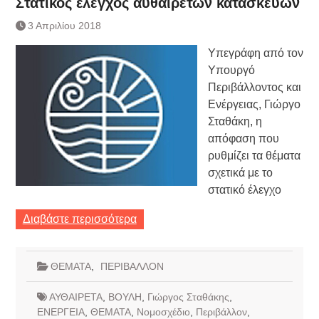
Στατικός έλεγχος αυθαίρετων κατασκευών
3 Απριλίου 2018
Υπεγράφη από τον
Υπουργό
Περιβάλλοντος και
Ενέργειας, Γιώργο
Σταθάκη, η
απόφαση που
ρυθμίζει τα θέματα
σχετικά με το
στατικό έλεγχο
Διαβάστε περισσότερα
ΘΕΜΑΤΑ
,
ΠΕΡΙΒΑΛΛΟΝ
ΑΥΘΑΙΡΕΤΑ
,
ΒΟΥΛΗ
,
Γιώργος Σταθάκης
,
ΕΝΕΡΓΕΙΑ
,
ΘΕΜΑΤΑ
,
Νομοσχέδιο
,
Περιβάλλον
,