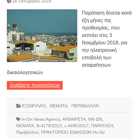
28 Οκτωβρίου 2018
Τράπεζας- ΕΚΤ
Κατάργηση βιβλιαρίων Υγείας
Παράταση δίνεται κατά
Ημερήσιο Δελτίο Τιμών
έξη μήνες της
Συναλλάγματος &
προθεσμίας, που
Τραπεζογραμματίων 7-3-2019
εκπνέει στις 3
Ημερήσιο Δελτίο Τιμών
Συναλλάγματος &
Νοεμβρίου 2018, για
Τραπεζογραμματίων 4-3-2019
την ηλεκτρονική
Κάθοδος αγροτών
υποβολή των
Δικαιοσύνη
απαραίτητων
δικαιολογητικών
Διαβάστε περισσότερα
ΕΞΩΦΥΛΛΟ
,
ΘΕΜΑΤΑ
,
ΠΕΡΙΒΑΛΛΟΝ
In-On News Agency
,
ΑΥΘΑΙΡΕΤΑ
,
ΗΝ-ΩΝ
,
ΘΕΜΑΤΑ
,
Ν.4178/2013
,
ν.4495/2017
,
ΠΑΡΑΤΑΣΗ
,
Περιβάλλον
,
ΠΡΑΚΤΟΡΕΙΟ ΕΙΔΗΣΕΩΝ Ην-Ων