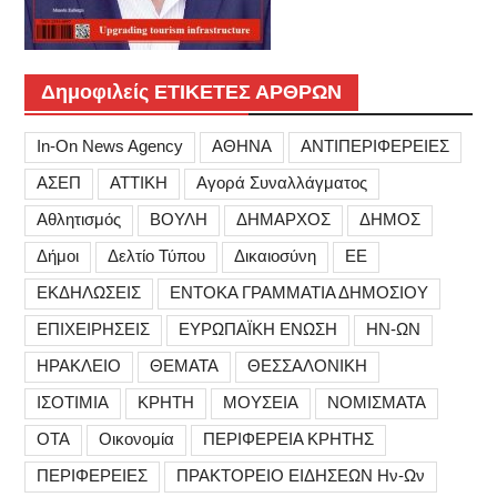
Δημοφιλείς ΕΤΙΚΕΤΕΣ ΑΡΘΡΩΝ
In-On News Agency
ΑΘΗΝΑ
ΑΝΤΙΠΕΡΙΦΕΡΕΙΕΣ
ΑΣΕΠ
ΑΤΤΙΚΗ
Αγορά Συναλλάγματος
Αθλητισμός
ΒΟΥΛΗ
ΔΗΜΑΡΧΟΣ
ΔΗΜΟΣ
Δήμοι
Δελτίο Τύπου
Δικαιοσύνη
ΕΕ
ΕΚΔΗΛΩΣΕΙΣ
ΕΝΤΟΚΑ ΓΡΑΜΜΑΤΙΑ ΔΗΜΟΣΙΟΥ
ΕΠΙΧΕΙΡΗΣΕΙΣ
ΕΥΡΩΠΑΪΚΗ ΕΝΩΣΗ
ΗΝ-ΩΝ
ΗΡΑΚΛΕΙΟ
ΘΕΜΑΤΑ
ΘΕΣΣΑΛΟΝΙΚΗ
ΙΣΟΤΙΜΙΑ
ΚΡΗΤΗ
ΜΟΥΣΕΙΑ
ΝΟΜΙΣΜΑΤΑ
ΟΤΑ
Οικονομία
ΠΕΡΙΦΕΡΕΙΑ ΚΡΗΤΗΣ
ΠΕΡΙΦΕΡΕΙΕΣ
ΠΡΑΚΤΟΡΕΙΟ ΕΙΔΗΣΕΩΝ Ην-Ων