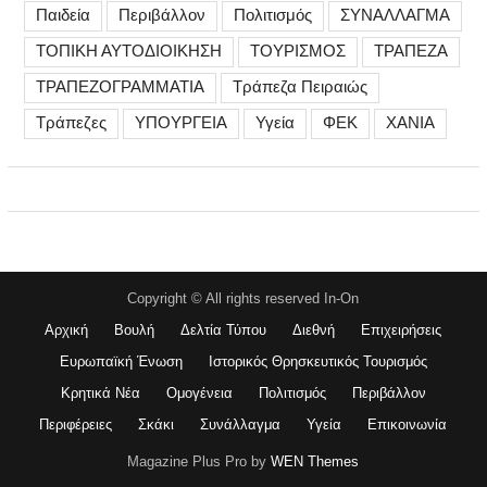
Παιδεία
Περιβάλλον
Πολιτισμός
ΣΥΝΑΛΛΑΓΜΑ
ΤΟΠΙΚΗ ΑΥΤΟΔΙΟΙΚΗΣΗ
ΤΟΥΡΙΣΜΟΣ
ΤΡΑΠΕΖΑ
ΤΡΑΠΕΖΟΓΡΑΜΜΑΤΙΑ
Τράπεζα Πειραιώς
Τράπεζες
ΥΠΟΥΡΓΕΙΑ
Υγεία
ΦΕΚ
ΧΑΝΙΑ
Copyright © All rights reserved In-On
Αρχική
Βουλή
Δελτία Τύπου
Διεθνή
Επιχειρήσεις
Ευρωπαϊκή Ένωση
Ιστορικός Θρησκευτικός Τουρισμός
Κρητικά Νέα
Ομογένεια
Πολιτισμός
Περιβάλλον
Περιφέρειες
Σκάκι
Συνάλλαγμα
Υγεία
Επικοινωνία
Magazine Plus Pro by
WEN Themes