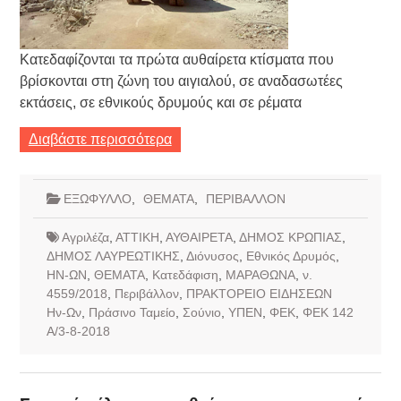
Κατεδαφίζονται τα πρώτα αυθαίρετα κτίσματα που
βρίσκονται στη ζώνη του αιγιαλού, σε αναδασωτέες
εκτάσεις, σε εθνικούς δρυμούς και σε ρέματα
Διαβάστε περισσότερα
ΕΞΩΦΥΛΛΟ
,
ΘΕΜΑΤΑ
,
ΠΕΡΙΒΑΛΛΟΝ
Αγριλέζα
,
ΑΤΤΙΚΗ
,
ΑΥΘΑΙΡΕΤΑ
,
ΔΗΜΟΣ ΚΡΩΠΙΑΣ
,
ΔΗΜΟΣ ΛΑΥΡΕΩΤΙΚΗΣ
,
Διόνυσος
,
Εθνικός Δρυμός
,
ΗΝ-ΩΝ
,
ΘΕΜΑΤΑ
,
Κατεδάφιση
,
ΜΑΡΑΘΩΝΑ
,
ν.
4559/2018
,
Περιβάλλον
,
ΠΡΑΚΤΟΡΕΙΟ ΕΙΔΗΣΕΩΝ
Ην-Ων
,
Πράσινο Ταμείο
,
Σούνιο
,
ΥΠΕΝ
,
ΦΕΚ
,
ΦΕΚ 142
Α/3-8-2018