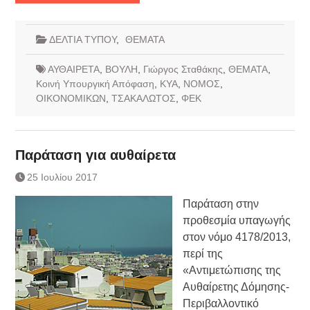
ΔΕΛΤΙΑ ΤΥΠΟΥ
,
ΘΕΜΑΤΑ
ΑΥΘΑΙΡΕΤΑ
,
ΒΟΥΛΗ
,
Γιώργος Σταθάκης
,
ΘΕΜΑΤΑ
,
Κοινή Υπουργική Απόφαση
,
ΚΥΑ
,
ΝΟΜΟΣ
,
ΟΙΚΟΝΟΜΙΚΩΝ
,
ΤΣΑΚΑΛΩΤΟΣ
,
ΦΕΚ
Παράταση για αυθαίρετα
25 Ιουλίου 2017
Παράταση στην
προθεσμία υπαγωγής
στον νόμο 4178/2013,
περί της
«Αντιμετώπισης της
Αυθαίρετης Δόμησης-
Περιβαλλοντικό