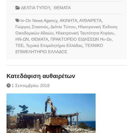
ΔΕΛΤΙΑ ΤΥΠΟΥ
,
ΘΕΜΑΤΑ
In-On News Agency
,
ΑΚΙΝΗΤΑ
,
ΑΥΘΑΙΡΕΤΑ
,
Γιώργος Στασινός
,
Δελτίο Τύπου
,
Ηλεκτρονική Έκδοση
Οικοδομικών Αδειών
,
Ηλεκτρονική Ταυτότητα Κτιρίου
,
ΗΝ-ΩΝ
,
ΘΕΜΑΤΑ
,
ΠΡΑΚΤΟΡΕΙΟ ΕΙΔΗΣΕΩΝ Ην-Ων
,
ΤΕΕ
,
Τεχνικό Επιμελητήριο Ελλάδας
,
ΤΕΧΝΙΚΟ
ΕΠΙΜΕΛΗΤΗΡΙΟ ΕΛΛΑΔΟΣ
Κατεδάφιση αυθαιρέτων
1 Σεπτεμβρίου 2018