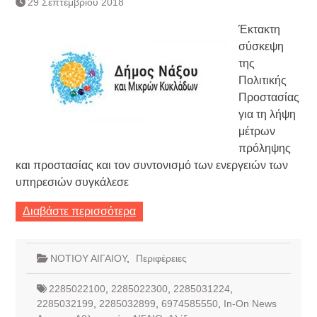
29 Σεπτεμβρίου 2018
Τράπεζας- ΕΚΤ
Κατάργηση βιβλιαρίων Υγείας
Έκτακτη
Ημερήσιο Δελτίο Τιμών
σύσκεψη
Συναλλάγματος &
της
Τραπεζογραμματίων 7-3-2019
Πολιτικής
Ημερήσιο Δελτίο Τιμών
Συναλλάγματος &
Προστασίας
Τραπεζογραμματίων 4-3-2019
για τη λήψη
Κάθοδος αγροτών
μέτρων
Δικαιοσύνη
πρόληψης
και προστασίας και τον συντονισμό των ενεργειών των
υπηρεσιών συγκάλεσε
Διαβάστε περισσότερα
ΝΟΤΙΟΥ ΑΙΓΑΙΟΥ
,
Περιφέρειες
2285022100
,
2285022300
,
2285031224
,
2285032199
,
2285032899
,
6974585550
,
In-On News