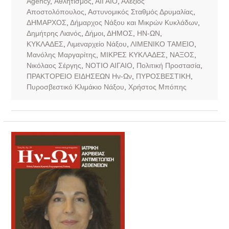
Agency
,
Αθλητισμός
,
ΑΙΓΑΙΟ
,
Αλέξιος
Αποστολόπουλος
,
Αστυνομικός Σταθμός Δρυμαλίας
,
ΔΗΜΑΡΧΟΣ
,
Δήμαρχος Νάξου και Μικρών Κυκλάδων
,
Δημήτρης Λιανός
,
Δήμοι
,
ΔΗΜΟΣ
,
ΗΝ-ΩΝ
,
ΚΥΚΛΑΔΕΣ
,
Λιμεναρχείο Νάξου
,
ΛΙΜΕΝΙΚΟ ΤΑΜΕΙΟ
,
Μανόλης Μαργαρίτης
,
ΜΙΚΡΕΣ ΚΥΚΛΑΔΕΣ
,
ΝΑΞΟΣ
,
Νικόλαος Σέργης
,
ΝΟΤΙΟ ΑΙΓΑΙΟ
,
Πολιτική Προστασία
,
ΠΡΑΚΤΟΡΕΙΟ ΕΙΔΗΣΕΩΝ Ην-Ων
,
ΠΥΡΟΣΒΕΣΤΙΚΗ
,
Πυροσβεστικό Κλιμάκιο Νάξου
,
Χρήστος Μπόπης