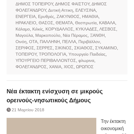
ΔΗΜΟΣ ΤΟΠΕΙΡΟΥ
,
ΔΗΜΟΣ ΦΑΙΣΤΟΥ
,
ΔΗΜΟΣ
ΦΟΛΕΓΑΝΔΡΟΥ
,
Δυτική Αττικη
,
ΕΛΕΥΣΙΝΑ
,
ΕΝΕΡΓΕΙΑ
,
Ερυθρές
,
ΖΑΚΥΝΘΟΣ
,
ΗΜΑΘΙΑ
,
ΗΡΑΚΛΕΙΟ
,
ΘΑΣΟΣ
,
ΘΕΜΑΤΑ
,
Θεσπρωτία
,
ΚΑΒΑΛΑ
,
Κάλαμο
,
Κιλκίς
,
ΚΟΡΥΔΑΛΛΟΣ
,
ΚΥΚΛΑΔΕΣ
,
ΛΕΣΒΟΣ
,
Μαγούλα
,
Μαρκοπούλο
,
Νέα Πέραμος
,
ΞΑΝΘΗ
,
Οινόη
,
ΟΤΑ
,
ΠΑΛΛΗΝΗ
,
ΠΕΛΛΑ
,
Περιβάλλον
,
ΣΕΡΙΦΟΣ
,
ΣΕΡΡΕΣ
,
ΣΙΚΙΝΟΣ
,
ΣΚΙΑΘΟΣ
,
ΣΥΚΑΜΙΝΟ
,
ΤΟΠΕΙΡΟΥ
,
ΤΡΟΠΟΛΟΓΙΑ
,
Υπουργείο Παιδείας
,
ΥΠΟΥΡΓΕΙΟ ΠΕΡΙΒΑΛΛΟΝΤΟΣ
,
φλωρινα
,
ΦΟΛΕΓΑΝΔΡΟΣ
,
ΧΑΝΙΑ
,
ΧΙΟΣ
,
ΩΡΩΠΟΣ
Νέα έκτακτη ενίσχυση σε μικρούς
ορεινούς-νησωτικούς Δήμους
21 Μαρτίου 2018
Την έκτακτη
οικονομική