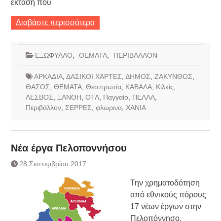
έκταση που
Διαβάστε περισσότερα
ΕΞΩΦΥΛΛΟ
,
ΘΕΜΑΤΑ
,
ΠΕΡΙΒΑΛΛΟΝ
ΑΡΚΑΔΙΑ
,
ΔΑΣΙΚΟΙ ΧΑΡΤΕΣ
,
ΔΗΜΟΣ
,
ΖΑΚΥΝΘΟΣ
,
ΘΑΣΟΣ
,
ΘΕΜΑΤΑ
,
Θεσπρωτία
,
ΚΑΒΑΛΑ
,
Κιλκίς
,
ΛΕΣΒΟΣ
,
ΞΑΝΘΗ
,
ΟΤΑ
,
Παγγαίο
,
ΠΕΛΛΑ
,
Περιβάλλον
,
ΣΕΡΡΕΣ
,
φλωρινα
,
ΧΑΝΙΑ
Νέα έργα Πελοποννήσου
28 Σεπτεμβρίου 2017
Την χρηματοδότηση
από εθνικούς πόρους
17 νέων έργων στην
Πελοπόννησο,