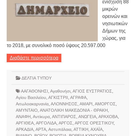
ενίσχυση 88
μικρών
ορεινών και
νησιωτικών
Δήμων της
χώρας, για
το 2018, με συνολικό ποσό ύψους 20.597.000
Διαβάστε περισσότερα
ΔΕΛΤΙΑ ΤΥΠΟΥ
ΑΑΓΑΘΟΝΗΣΙ
,
Αγαθονήσι
,
ΑΓΙΟΣ ΕΥΣΤΡΑΤΙΟΣ
,
Αγίου Βασιλείου
,
ΑΓΚΙΣΤΡΙΙ
,
ΑΓΡΑΦΑ
,
Αιτωλοακαρνανία
,
ΑΛΟΝΝΗΣΟΣ
,
ΑΜΑΡΙ
,
ΑΜΟΡΓΟΣ
,
ΑΜΥΝΤΑΙΟ
,
ΑΝΑΤΟΛΙΚΗ ΜΑΚΕΔΟΝΙΑ - ΘΡΑΚΗ
,
ΑΝΑΦΗ
,
Αντίκυρα
,
ΑΝΤΙΠΑΡΟΣ
,
ΑΝΩΓΕΙΑ
,
ΑΡΑΧΟΒΑ
,
ΑΡΓΙΘΕΑ
,
ΑΡΓΟΛΙΔΑ
,
ΑΡΓΟΣ
,
ΑΡΓΟΣ ΟΡΕΣΤΙΚΟΥ
,
ΑΡΚΑΔΙΑ
,
ΑΡΤΑ
,
Αστυπάλαια
,
ΑΤΤΙΚΗ
,
ΑΧΑΪΑ
,
ΒΙΑΝΝΟ
,
ΒΟΪΟΥ
,
ΒΟΙΩΤΙΑ
,
ΒΟΡΕΙΑ ΚΥΝΟΥΡΙΑ
,