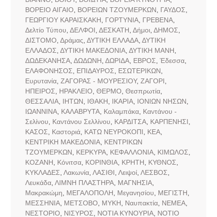
ΒΟΡΕΙΟ ΑΙΓΑΙΟ
,
ΒΟΡΕΙΩΝ ΤΖΟΥΜΕΡΚΩΝ
,
ΓΑΥΔΟΣ
,
ΓΕΩΡΓΙΟΥ ΚΑΡΑΙΣΚΑΚΗ
,
ΓΟΡΤΥΝΙΑ
,
ΓΡΕΒΕΝΑ
,
Δελτίο Τύπου
,
ΔΕΛΦΟΙ
,
ΔΕΣΚΑΤΗ
,
Δήμοι
,
ΔΗΜΟΣ
,
ΔΙΣΤΟΜΟ
,
Δράμας
,
ΔΥΤΙΚΗ ΕΛΛΑΔΑ
,
ΔΥΤΙΚΗ
ΕΛΛΑΔΟΣ
,
ΔΥΤΙΚΗ ΜΑΚΕΔΟΝΙΑ
,
ΔΥΤΙΚΗ ΜΑΝΗ
,
ΔΩΔΕΚΑΝΗΣΑ
,
ΔΩΔΩΝΗ
,
ΔΩΡΙΔΑ
,
ΕΒΡΟΣ
,
Έδεσσα
,
ΕΛΑΦΟΝΗΣΟΣ
,
ΕΠΙΔΑΥΡΟΣ
,
ΕΣΩΤΕΡΙΚΩΝ
,
Ευρυτανία
,
ΖΑΓΟΡΑΣ - ΜΟΥΡΕΣΙΟΥ
,
ΖΑΓΟΡΙ
,
ΗΠΕΙΡΟΣ
,
ΗΡΑΚΛΕΙΟ
,
ΘΕΡΜΟ
,
Θεσπρωτία
,
ΘΕΣΣΑΛΙΑ
,
ΙΗΤΩΝ
,
ΙΘΑΚΗ
,
ΙΚΑΡΙΑ
,
ΙΟΝΙΩΝ ΝΗΣΩΝ
,
ΙΩΑΝΝΙΝΑ
,
ΚΑΛΑΒΡΥΤΑ
,
Καλαμπάκα
,
Καντάνου -
Σελίνου
,
Καντάνου Σελλίνου
,
ΚΑΡΔΙΤΣΑ
,
ΚΑΡΠΕΝΗΣΙ
,
ΚΑΣΟΣ
,
Καστοριά
,
ΚΑΤΩ ΝΕΥΡΟΚΟΠΙ
,
ΚΕΑ
,
ΚΕΝΤΡΙΚΗ ΜΑΚΕΔΟΝΙΑ
,
ΚΕΝΤΡΙΚΩΝ
ΤΖΟΥΜΕΡΚΩΝ
,
ΚΕΡΚΥΡΑ
,
ΚΕΦΑΛΛΟΝΙΑ
,
ΚΙΜΩΛΟΣ
,
ΚΟΖΑΝΗ
,
Κόνιτσα
,
ΚΟΡΙΝΘΙΑ
,
ΚΡΗΤΗ
,
ΚΥΘΝΟΣ
,
ΚΥΚΛΑΔΕΣ
,
Λακωνία
,
ΛΑΣΙΘΙ
,
Λειψοί
,
ΛΕΣΒΟΣ
,
Λευκάδα
,
ΛΙΜΝΗ ΠΛΑΣΤΗΡΑ
,
ΜΑΓΝΗΣΙΑ
,
Μακρακώμη
,
ΜΕΓΑΛΟΠΟΛΗ
,
Μεγανησίου
,
ΜΕΓΙΣΤΗ
,
ΜΕΣΣΗΝΙΑ
,
ΜΕΤΣΟΒΟ
,
ΜΥΚΗ
,
Ναυπακτία
,
ΝΕΜΕΑ
,
ΝΕΣΤΟΡΙΟ
,
ΝΙΣΥΡΟΣ
,
ΝΟΤΙΑ ΚΥΝΟΥΡΙΑ
,
ΝΟΤΙΟ