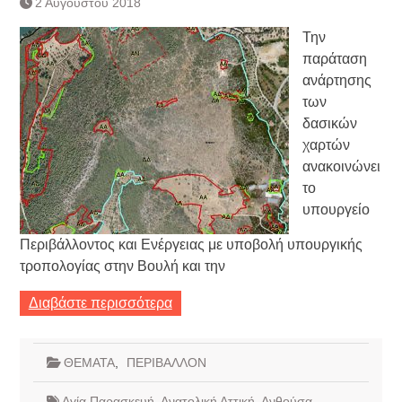
2 Αυγούστου 2018
Τράπεζας- ΕΚΤ
Κατάργηση βιβλιαρίων Υγείας
Την
Ημερήσιο Δελτίο Τιμών
παράταση
Συναλλάγματος &
ανάρτησης
Τραπεζογραμματίων 7-3-2019
των
Ημερήσιο Δελτίο Τιμών
Συναλλάγματος &
δασικών
Τραπεζογραμματίων 4-3-2019
χαρτών
Κάθοδος αγροτών
ανακοινώνει
Δικαιοσύνη
το
υπουργείο
Περιβάλλοντος και Ενέργειας με υποβολή υπουργικής
τροπολογίας στην Βουλή και την
Διαβάστε περισσότερα
ΘΕΜΑΤΑ
,
ΠΕΡΙΒΑΛΛΟΝ
Αγία Παρασκευή
,
Ανατολική Αττική
,
Ανθούσα
,