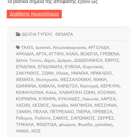
Τα βασικά σημεία της απόφασης έχουν ως
Διαβάστε περισσότερα
ΔΕΛΤΙΑ ΤΥΠΟΥ
,
ΘΕΜΑΤΑ
TAXIS
,
taxisnet
,
Αιτωλοακαρνανία
,
ΑΡΓΟΛΙΔΑ
,
ΑΡΚΑΔΙΑ
,
ΑΡΤΑ
,
ΑΤΤΙΚΗ
,
ΑΧΑΪΑ
,
ΒΟΙΩΤΙΑ
,
ΓΡΕΒΕΝΑ
,
Δελτίο Τύπου
,
Δήμοι
,
Δράμας
,
ΔΩΔΕΚΑΝΗΣΑ
,
ΕΒΡΟΣ
,
ΕΠΙΔΟΜΑ
,
ΕΠΙΔΟΜΑΤΑ
,
ΕΥΒΟΙΑ
,
Ευρυτανία
,
ΖΑΚΥΝΘΟΣ
,
ΖΩΝΗ
,
Ηλείας
,
ΗΜΑΘΙΑ
,
ΗΡΑΚΛΕΙΟ
,
ΘΕΜΑΤΑ
,
Θεσπρωτία
,
ΘΕΣΣΑΛΟΝΙΚΗ
,
ΙΘΑΚΗ
,
ΙΩΑΝΝΙΝΑ
,
ΚΑΒΑΛΑ
,
ΚΑΡΔΙΤΣΑ
,
Καστοριά
,
ΚΕΡΚΥΡΑ
,
ΚΕΦΑΛΛΟΝΙΑ
,
Κιλκίς
,
ΚΛΙΜΑΤΙΚΗ ΖΩΝΗ
,
ΚΟΖΑΝΗ
,
ΚΟΡΙΝΘΙΑ
,
ΚΥΘΗΡΑ
,
ΚΥΚΛΑΔΕΣ
,
Λακωνία
,
ΛΑΡΙΣΑ
,
ΛΑΣΙΘΙ
,
ΛΕΣΒΟΣ
,
Λευκάδα
,
ΜΑΓΝΗΣΙΑ
,
ΜΕΣΣΗΝΙΑ
,
ΞΑΝΘΗ
,
ΠΕΛΛΑ
,
ΠΕΤΡΕΛΑΙΟ
,
ΠΙΕΡΙΑ
,
ΠΡΕΒΕΖΑ
,
Ρεθυμνο
,
Ροδόπη
,
ΣΑΜΟΣ
,
ΣΑΡΩΝΙΚΟΣ
,
ΣΕΡΡΕΣ
,
ΤΡΙΚΑΛΑ
,
ΦΘΙΩΤΙΔΑ
,
φλωρινα
,
Φωκίδα
,
χαλκιδικη
,
ΧΑΝΙΑ
,
ΧΙΟΣ