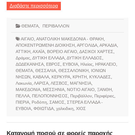
Διαβάστε περισσότερα
ΘΕΜΑΤΑ
,
ΠΕΡΙΒΑΛΛΟΝ
ΑΙΓΑΙΟ
,
ΑΝΑΤΟΛΙΚΗ ΜΑΚΕΔΟΝΙΑ - ΘΡΑΚΗ
,
ΑΠΟΚΕΝΤΡΩΜΕΝΗ ΔΙΟΙΚΗΣΗ
,
ΑΡΓΟΛΙΔΑ
,
ΑΡΚΑΔΙΑ
,
ΑΤΤΙΚΗ
,
ΑΧΑΪΑ
,
ΒΟΡΕΙΟ ΑΙΓΑΙΟ
,
ΔΑΣΙΚΟΙ ΧΑΡΤΕΣ
,
Δράμας
,
ΔΥΤΙΚΗ ΕΛΛΑΔΑ
,
ΔΥΤΙΚΗ ΕΛΛΑΔΟΣ
,
ΔΩΔΕΚΑΝΗΣΑ
,
ΕΒΡΟΣ
,
ΕΥΒΟΙΑ
,
Ηλείας
,
ΗΡΑΚΛΕΙΟ
,
ΘΕΜΑΤΑ
,
ΘΕΣΣΑΛΙΑ
,
ΘΕΣΣΑΛΟΝΙΚΗ
,
ΙΟΝΙΩΝ
ΝΗΣΩΝ
,
ΚΑΒΑΛΑ
,
ΚΕΡΚΥΡΑ
,
ΚΡΗΤΗ
,
ΚΥΚΛΑΔΕΣ
,
Λακωνία
,
ΛΑΡΙΣΑ
,
ΛΕΣΒΟΣ
,
ΜΑΓΝΗΣΙΑ
,
ΜΑΚΕΔΟΝΙΑ
,
ΜΕΣΣΗΝΙΑ
,
ΝΟΤΙΟ ΑΙΓΑΙΟ
,
ΞΑΝΘΗ
,
ΠΕΛΛΑ
,
ΠΕΛΟΠΟΝΝΗΣΟΣ
,
Περιβάλλον
,
Περιφέριες
,
ΠΙΕΡΙΑ
,
Ροδόπη
,
ΣΑΜΟΣ
,
ΣΤΕΡΕΑ ΕΛΛΑΔΑ -
ΕΥΒΟΙΑ
,
ΦΘΙΩΤΙΔΑ
,
χαλκιδικη
,
ΧΙΟΣ
Κατανομή ποσού σε φορείς παροχής