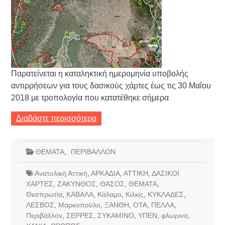
Παρατείνεται η καταληκτική ημερομηνία υποβολής
αντιρρήσεων για τους δασικούς χάρτες έως τις 30 Μαΐου
2018 με τροπολογία που κατατέθηκε σήμερα
Διαβάστε περισσότερα
ΘΕΜΑΤΑ
,
ΠΕΡΙΒΑΛΛΟΝ
Ανατολική Αττική
,
ΑΡΚΑΔΙΑ
,
ΑΤΤΙΚΗ
,
ΔΑΣΙΚΟΙ
ΧΑΡΤΕΣ
,
ΖΑΚΥΝΘΟΣ
,
ΘΑΣΟΣ
,
ΘΕΜΑΤΑ
,
Θεσπρωτία
,
ΚΑΒΑΛΑ
,
Κάλαμο
,
Κιλκίς
,
ΚΥΚΛΑΔΕΣ
,
ΛΕΣΒΟΣ
,
Μαρκοπούλο
,
ΞΑΝΘΗ
,
ΟΤΑ
,
ΠΕΛΛΑ
,
Περιβάλλον
,
ΣΕΡΡΕΣ
,
ΣΥΚΑΜΙΝΟ
,
ΥΠΕΝ
,
φλωρινα
,