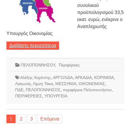
συνολικού
προϋπολογισμού 33,5
εκατ. ευρώ, ενέκρινε ο
Αναπληρωτής
Υπουργός Οικονομίας
Διαβάστε περισσότερα
ΠΕΛΟΠΟΝΝΗΣΟΥ
,
Περιφέρειες
Αλέξης Χαρίτσης
,
ΑΡΓΟΛΙΔΑ
,
ΑΡΚΑΔΙΑ
,
ΚΟΡΙΝΘΙΑ
,
Λακωνία
,
Λίμνη Τάκα
,
ΜΕΣΣΗΝΙΑ
,
ΟΙΚΟΝΟΜΙΑΣ
,
ΠΔΕ
,
ΠΕΛΟΠΟΝΝΗΣΟΣ
,
περιφέρεια Πελοποννήσου
,
ΠΕΡΙΦΕΡΕΙΕΣ
,
ΥΠΟΥΡΓΕΙΑ
Σελιδοποίηση
1
2
3
Επόμενα
άρθρων