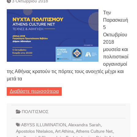
3 Οκτωβρίου 2018
Τράπεζας- ΕΚΤ
Κατάργηση βιβλιαρίων Υγείας
Την
Ημερήσιο Δελτίο Τιμών
Παρασκευή
Συναλλάγματος &
5
Τραπεζογραμματίων 7-3-2019
Οκτωβρίου
Ημερήσιο Δελτίο Τιμών
Συναλλάγματος &
2018
Τραπεζογραμματίων 4-3-2019
μουσεία και
Κάθοδος αγροτών
πολιτιστικοί
Δικαιοσύνη
οργανισμοί
της Αθήνας κρατούν τις πόρτες τους ανοιχτές μέχρι και
μετά τα
Διαβάστε περισσότερα
ΠΟΛΙΤΙΣΜΟΣ
ABYSS ILLUMINATION
,
Alexandra Sarah
,
Apostolos Ntelakos
,
Art Athina
,
Athens Culture Net
,