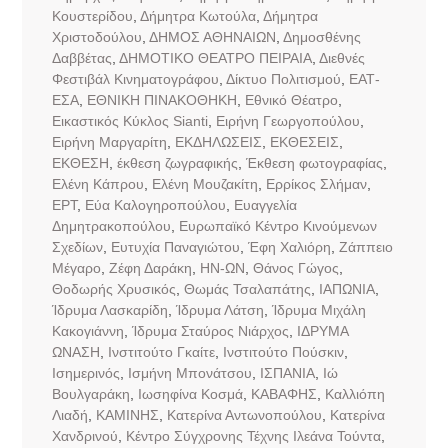
Κουστερίδου
,
Δήμητρα Κωτούλα
,
Δήμητρα
Χριστοδούλου
,
ΔΗΜΟΣ ΑΘΗΝΑΙΩΝ
,
Δημοσθένης
Δαββέτας
,
ΔΗΜΟΤΙΚΟ ΘΕΑΤΡΟ ΠΕΙΡΑΙΑ
,
Διεθνές
Φεστιβάλ Κινηματογράφου
,
Δίκτυο Πολιτισμού
,
ΕΑΤ-
ΕΣΑ
,
ΕΘΝΙΚΗ ΠΙΝΑΚΟΘΗΚΗ
,
Εθνικό Θέατρο
,
Εικαστικός Κύκλος Sianti
,
Ειρήνη Γεωργοπούλου
,
Ειρήνη Μαργαρίτη
,
ΕΚΔΗΛΩΣΕΙΣ
,
ΕΚΘΕΣΕΙΣ
,
ΕΚΘΕΣΗ
,
έκθεση ζωγραφικής
,
Έκθεση φωτογραφίας
,
Ελένη Κάπρου
,
Ελένη Μουζακίτη
,
Ερρίκος Σλήμαν
,
ΕΡΤ
,
Εύα Καλογηροπούλου
,
Ευαγγελία
Δημητρακοπούλου
,
Ευρωπαϊκό Κέντρο Κινούμενων
Σχεδίων
,
Ευτυχία Παναγιώτου
,
Έφη Χαλιόρη
,
Ζάππειο
Μέγαρο
,
Ζέφη Δαράκη
,
ΗΝ-ΩΝ
,
Θάνος Γώγος
,
Θοδωρής Χρυσικός
,
Θωμάς Τσαλαπάτης
,
ΙΑΠΩΝΙΑ
,
Ίδρυμα Λασκαρίδη
,
Ίδρυμα Λάτση
,
Ίδρυμα Μιχάλη
Κακογιάννη
,
Ίδρυμα Σταύρος Νιάρχος
,
ΙΔΡΥΜΑ
ΩΝΑΣΗ
,
Ινστιτούτο Γκαίτε
,
Ινστιτούτο Πούσκιν
,
Ισημερινός
,
Ισμήνη Μπονάτσου
,
ΙΣΠΑΝΙΑ
,
Ιώ
Βουλγαράκη
,
Ιωσηφίνα Κοσμά
,
ΚΑΒΑΦΗΣ
,
Καλλιόπη
Λιαδή
,
ΚΑΜΙΝΗΣ
,
Κατερίνα Αντωνοπούλου
,
Κατερίνα
Χανδρινού
,
Κέντρο Σύγχρονης Τέχνης Ιλεάνα Τούντα
,