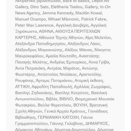
Aκτιβιστικό βιβλιοπωλείο
,
Back to basics
,
Dépôt Art
Gallery
,
Dino Sato
,
Eleftheria Tseliou
,
Gallery
,
In-On
News Agency
,
Jemma Kennedy
,
Macklin Kowal
,
Manuel Ocampo
,
Mihael Milunovic
,
Patrick Fabre
,
Peter Max Lawrence
,
Αγγελική Δουβέρη
,
Αγγελική
Ξηρόκωστα
,
ΑΘΗΝΑ
,
ΑΙΘΟΥΣΑ ΠΕΡΙΤΕΧΝΩΝ
ΚΑΡΤΕΡΗΣ
,
Αίθουσα Τέχνης Αθηνών
,
Αίμη Μελετίου
,
Αλεξάνδρα Παπαδημητρίου
,
Αλέξανδρος Λάιος
,
Αλέξανδρος Μαγκανιώτης
,
Αλέξιος Μάινας
,
Άλκηστις
Μαυροκεφάλου
,
Αμαλία Κουτσίδη
,
Αναστάσης
Παναγής Μελέτης
,
Ανδρέας Εμπειρίκος
,
Άννα Γρίβα
,
Άντα Πετρανάκη
,
Αντρέας Μαράτος
,
Αντώνης
Φωστιέρης
,
Απόστολος Ντελάκος
,
Αριστοτέλης
Ρουφάνης
,
Άρτεμις Ποταμιάνου
,
Ατομική έκθεση
,
ΑΤΤΙΚΗ
,
Αφροδίτη Παπαδουλή
,
Αχιλλέας Ζωγράφος
,
Βασίλης Ζηδιανάκης
,
Βασίλης Κοτρότσς
,
Βασιλική
Αντωνοπούλου
,
Βιβλία
,
ΒΙΒΛΙΟ
,
Βιομηχανικό Μουσείο
Φωταερίου
,
Βούλα Φερεντίνου
,
ΒΟΥΛΗ
,
Βρετανική
Σχολή Αθηνών
,
Γενικά Αρχεία Κράτους
,
Γεννάδειος
Βιβλιοθήκη
,
ΓΕΡΜΑΝΙΚΗ ΚΑΤΟΧΗ
,
Γιάννα
Γραμματοπούλου
,
Γιάννης Γκλαβίνας
,
ΔΗΜΑΡΧΟΣ
,
Δήμαρχος Αθηναίων
,
Δήμητρα Δημοπούλου
,
Δήμητρα