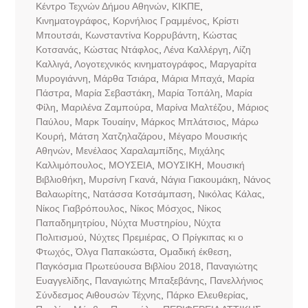
Κέντρο Τεχνών Δήμου Αθηνών
,
ΚΙΚΠΕ
,
Κινηματογράφος
,
Κορνήλιος Γραμμένος
,
Κρίστι
Μπουτσάι
,
Κωνσταντίνα Κορρυβάντη
,
Κώστας
Κοτσανάς
,
Κώστας Ντάφλος
,
Λένα Καλλέργη
,
Λίζη
Καλλιγά
,
Λογοτεχνικός κινηματογράφος
,
Μαργαρίτα
Μυρογιάννη
,
Μάρθα Τσιάρα
,
Μάρια Μπαχά
,
Μαρία
Πάστρα
,
Μαρία Σεβαστάκη
,
Μαρία Τοπάλη
,
Μαρία
Φίλη
,
Μαριλένα Ζαμπούρα
,
Μαρίνα Μαλτέζου
,
Μάριος
Παύλου
,
Μαρκ Τουαίην
,
Μάρκος Μπλάτσιος
,
Μάρω
Κουρή
,
Μάτση Χατζηλαζάρου
,
Μέγαρο Μουσικής
Αθηνών
,
Μενέλαος Χαραλαμπίδης
,
Μιχάλης
Καλλιμόπουλος
,
ΜΟΥΣΕΙΑ
,
ΜΟΥΣΙΚΗ
,
Μουσική
Βιβλιοθήκη
,
Μυρσίνη Γκανά
,
Νάγια Γιακουμάκη
,
Νάνος
Βαλαωρίτης
,
Νατάσσα Κοτσάμπαση
,
Νικόλας Κάλας
,
Νίκος Γιαβρόπουλος
,
Νίκος Μόσχος
,
Νίκος
Παπαδημητρίου
,
Νύχτα Μυστηρίου
,
Νύχτα
Πολιτισμού
,
Νύχτες Πρεμιέρας
,
Ο Πρίγκιπας κι ο
Φτωχός
,
Όλγα Παπακώστα
,
Ομαδική έκθεση
,
Παγκόσμια Πρωτεύουσα Βιβλίου 2018
,
Παναγιώτης
Ευαγγελίδης
,
Παναγιώτης Μπαξεβάνης
,
Πανελλήνιος
Σύνδεσμος Αιθουσών Τέχνης
,
Πάρκο Ελευθερίας
,