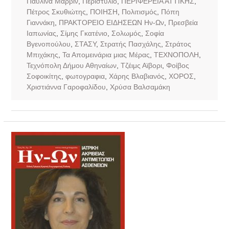
Παυλίνα Μάρβιν
,
Περιστύλιο
,
ΠΕΡΙΦΕΡΕΙΑ ΑΤΤΙΚΗΣ
,
Πέτρος Σκυθιώτης
,
ΠΟΙΗΣΗ
,
Πολιτισμός
,
Πόπη
Γιαννάκη
,
ΠΡΑΚΤΟΡΕΙΟ ΕΙΔΗΣΕΩΝ Ην-Ων
,
Πρεσβεία
Ιαπωνίας
,
Σίμης Γκατένιο
,
Σολωμός
,
Σοφία
Βγενοπούλου
,
ΣΤΑΣΥ
,
Στρατής Πασχάλης
,
Στράτος
Μπιχάκης
,
Τα Απομεινάρια μιας Μέρας
,
ΤΕΧΝΟΠΟΛΗ
,
Τεχνόπολη Δήμου Αθηναίων
,
Τζέιμς Αϊβορι
,
Φοίβος
Σοφοικίτης
,
φωτογραφια
,
Χάρης Βλαβιανός
,
ΧΟΡΟΣ
,
Χριστιάννα Γαροφαλίδου
,
Χρύσα Βαλσαμάκη