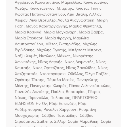
Αγγελέτου
,
Κωνσταντίνος Μάρκελλος
,
Κωνσταντίνος
Χατζής
,
Κωνσταντίνος Μπιμπής
,
Κώστας Γάκης
,
Κώστας Παπακωνσταντίνου
,
Λεία Βιτάλη
,
Λίλλιαν
Χέλμαν
,
Λίνα Βερτμίλερ
,
Λούλα Αναγνωστάκη
,
Μαίρη
Ραζή
,
Μάνος Καρατζογιάννης
,
Μάρθα Φριντζήλα
,
Μαρία Κοσκινά
,
Μαρία Μαγκανάρη
,
Μαρία Σάββα
,
Μαρία Στιούαρτ
,
Μαρία Φραγκή
,
Μαριλίτα
Λαμπροπούλου
,
Μίλτος Σωτηριάδης
,
Μιχάλης
Βιρβιδάκης
,
Μιχάλης Γιγιντής
,
Μπέρτολτ Μπρεχτ
,
Ναζίμ Χικμέτ
,
Νικόλαος Μάκκας
,
Νικορέστης
Χανιωτάκης
,
Νίκος Δαφνής
,
Νίκος Διαμαντής
,
Νίκος
Καμτσής
,
Νίκος Ορτετζάτος
,
Νίκος Σακαλίδης
,
Νίκος
Χατζηπαπάς
,
Ντοστογιέφσκι
,
Οθέλλος
,
Όλγα Ποζέλη
,
Ορέστης Τάτσης
,
Πάμπλο Μεσίες
,
Παναγιώτης
Μέντης
,
Παναγιώτης Χλιαράς
,
Πάνος Δεληνικόπουλος
,
Παντελής Δεντάκης
,
Παύλος Βησσαρίου
,
Πέτρος
Νάκος
,
Πιραντέλλο
,
Πολιτισμός
,
ΠΡΑΚΤΟΡΕΙΟ
ΕΙΔΗΣΕΩΝ Ην-Ων
,
Ρόζα Εσκενάζυ
,
Ρόζα
Λούξεμπουργκ
,
Ρόναλντ Χαργουντ
,
Ρουμπίνη
Μοσχοχωρίτη
,
Σάββας Πατσαλίδης
,
Σάββας
Στρούμπος
,
Σαίξπηρ
,
Σίλλερ
,
Σοφία Μαραθάκη
,
Σοφία