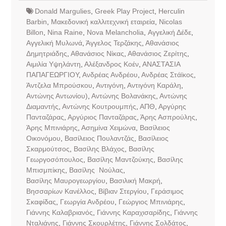
Donald Margulies
,
Greek Play Project
,
Herculin
Barbin
,
Mακεδονική καλλιτεχνική εταιρεία
,
Nicolas
Billon
,
Nina Raine
,
Nova Melancholia
,
Αγγελική Δέδε
,
Αγγελική Μυλωνά
,
Άγγελος Τερζάκης
,
Αθανάσιος
Δημητριάδης
,
Αθανάσιος Νίκας
,
Αθανάσιος Ζερίτης
,
Αιμιλία Υψηλάντη
,
Αλέξανδρος Κοέν
,
ΑΝΑΣΤΑΣΙΑ
ΠΑΠΑΓΕΩΡΓΙΟΥ
,
Ανδρέας Ανδρέου
,
Ανδρέας Στάϊκος
,
Άντζελα Μπρούσκου
,
Αντιγόνη
,
Αντιγόνη Καράλη
,
Αντώνης Αντωνίου)
,
Αντώνης Βολανάκης
,
Αντώνης
Διαμαντής
,
Αντώνης Κουτρουμπής
,
ΑΠΘ
,
Αργύρης
Πανταζάρας
,
Αργύριος Πανταζάρας
,
Άρης Ασπρούλης
,
Άρης Μπινιάρης
,
Ασημίνα Χειμώνα
,
Βασίλειος
Οικονόμου
,
Βασίλειος Πουλαντζάς
,
Βασίλειος
Σκαρμούτσος
,
Βασίλης Βλάχος
,
Βασίλης
Γεωργοσόπουλος
,
Βασίλης Μαντζούκης
,
Βασίλης
Μπισμπίκης
,
Βασίλης Νούλας
,
Βασίλης Μαυρογεωργίου
,
Βασιλική Μακρή
,
Βησσαρίων Κανέλλος
,
Βίβιαν Στεργίου
,
Γεράσιμος
Σκαφίδας
,
Γεωργία Ανδρέου
,
Γεώργιος Μπινιάρης
,
Γιάννης Καλαβριανός
,
Γιάννης Καραχισαρίδης
,
Γιάννης
Νταλιάνης
,
Γιάννης Σκουρλέτης
,
Γιάννης Σολδάτος
,