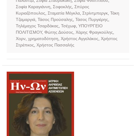
Παλάντζα
,
Σοφία Σταυρακάκη
,
Σοφία Φιλιππίδου
,
Σοφία Καραγιάννη
,
Σοφοκλής
,
Σπύρος
Κυριαζόπουλος
,
Σταματία Μέγκλα
,
Στρίντμπεργκ
,
Τάκη
Τζαμαργιά
,
Τάσος Προύσαλης
,
Τάσος Πυργιέρης
,
Τηλέμαχος Τσαρδάκας
,
Τσέχωφ
,
ΥΠΟΥΡΓΕΙΟ
ΠΟΛΙΤΙΣΜΟΥ
,
Φώτης Δούσος
,
Χάρης Φραγκούλης
,
Χορν
,
χρηματοδότηση
,
Χρήστος Αγγελάκος
,
Χρήστος
Στρέπκος
,
Χρήστος Πασσαλής