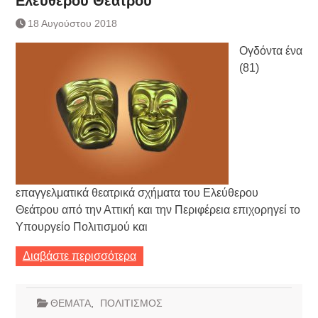
Ελεύθερου Θεάτρου
Τράπεζας- ΕΚΤ
Κατάργηση βιβλιαρίων Υγείας
18 Αυγούστου 2018
Ημερήσιο Δελτίο Τιμών
Ογδόντα ένα
Συναλλάγματος &
Τραπεζογραμματίων 7-3-2019
(81)
Ημερήσιο Δελτίο Τιμών
Συναλλάγματος &
Τραπεζογραμματίων 4-3-2019
Κάθοδος αγροτών
Δικαιοσύνη
επαγγελματικά θεατρικά σχήματα του Ελεύθερου
Θεάτρου από την Αττική και την Περιφέρεια επιχορηγεί το
Υπουργείο Πολιτισμού και
Διαβάστε περισσότερα
ΘΕΜΑΤΑ
,
ΠΟΛΙΤΙΣΜΟΣ