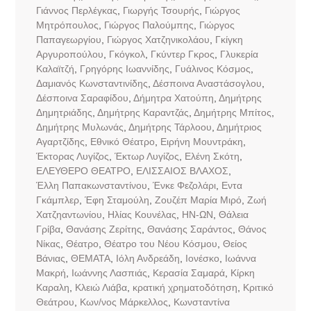
Γιάννος Περλέγκας
,
Γιωργής Τσουρής
,
Γιώργος
Μητρόπουλος
,
Γιώργος Παλούμπης
,
Γιώργος
Παπαγεωργίου
,
Γιώργος Χατζηνικολάου
,
Γκίγκη
Αργυροπούλου
,
Γκόγκολ
,
Γκύντερ Γκρος
,
Γλυκερία
Καλαϊτζή
,
Γρηγόρης Ιωαννίδης
,
Γυάλινος Κόσμος
,
Δαμιανός Κωνσταντινίδης
,
Δέσποινα Αναστάσογλου
,
Δέσποινα Σαραφίδου
,
Δήμητρα Χατούπη
,
Δημήτρης
Δημητριάδης
,
Δημήτρης Καραντζάς
,
Δημήτρης Μπίτος
,
Δημήτρης Μυλωνάς
,
Δημήτρης Τάρλοου
,
Δημήτριος
Αγαρτζίδης
,
Εθνικό Θέατρο
,
Ειρήνη Μουντράκη
,
Έκτορας Λυγίζος
,
Έκτωρ Λυγίζος
,
Ελένη Σκότη
,
ΕΛΕΥΘΕΡΟ ΘΕΑΤΡΟ
,
ΕΛΙΣΣΑΙΟΣ ΒΛΑΧΟΣ
,
Έλλη Παπακωνσταντίνου
,
Ένκε Φεζολάρι
,
Εντα
Γκάμπλερ
,
Έφη Σταμούλη
,
Ζουζέπ Μαρία Μιρό
,
Ζωή
Χατζηαντωνίου
,
Ηλίας Κουνέλας
,
ΗΝ-ΩΝ
,
Θάλεια
Γρίβα
,
Θανάσης Ζερίτης
,
Θανάσης Σαράντος
,
Θάνος
Νίκας
,
Θέατρο
,
Θέατρο του Νέου Κόσμου
,
Θείος
Βάνιας
,
ΘΕΜΑΤΑ
,
Ιόλη Ανδρεάδη
,
Ιονέσκο
,
Ιωάννα
Μακρή
,
Ιωάννης Λασπιάς
,
Κερασία Σαμαρά
,
Κίρκη
Καραλη
,
Κλειώ Λιάβα
,
κρατική χρηματοδότηση
,
Κριτικό
Θεάτρου
,
Κων/νος Μάρκελλος
,
Κωνσταντίνα