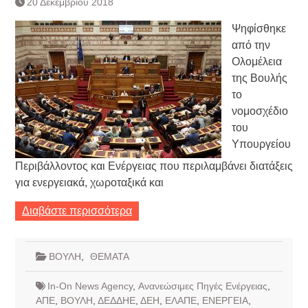
20 Δεκεμβρίου 2018
Τράπεζας- ΕΚΤ
Κατάργηση βιβλιαρίων Υγείας
Ψηφίσθηκε
Ημερήσιο Δελτίο Τιμών
από την
Συναλλάγματος &
Ολομέλεια
Τραπεζογραμματίων 7-3-2019
της Βουλής
Ημερήσιο Δελτίο Τιμών
Συναλλάγματος &
το
Τραπεζογραμματίων 4-3-2019
νομοσχέδιο
Κάθοδος αγροτών
του
Δικαιοσύνη
Υπουργείου
Περιβάλλοντος και Ενέργειας που περιλαμβάνει διατάξεις
για ενεργειακά, χωροταξικά και
Διαβάστε περισσότερα
ΒΟΥΛΗ
,
ΘΕΜΑΤΑ
In-On News Agency
,
Ανανεώσιμες Πηγές Ενέργειας
,
ΑΠΕ
,
ΒΟΥΛΗ
,
ΔΕΔΔΗΕ
,
ΔΕΗ
,
ΕΛΑΠΕ
,
ΕΝΕΡΓΕΙΑ
,