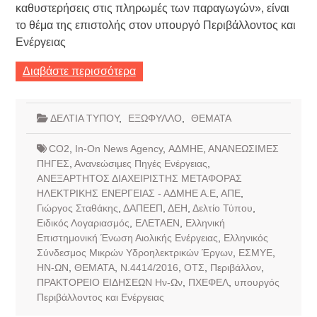
καθυστερήσεις στις πληρωμές των παραγωγών», είναι
το θέμα της επιστολής στον υπουργό Περιβάλλοντος και
Ενέργειας
Διαβάστε περισσότερα
ΔΕΛΤΙΑ ΤΥΠΟΥ
,
ΕΞΩΦΥΛΛΟ
,
ΘΕΜΑΤΑ
CO2
,
In-On News Agency
,
ΑΔΜΗΕ
,
ΑΝΑΝΕΩΣΙΜΕΣ
ΠΗΓΕΣ
,
Ανανεώσιμες Πηγές Ενέργειας
,
ΑΝΕΞΑΡΤΗΤΟΣ ΔΙΑΧΕΙΡΙΣΤΗΣ ΜΕΤΑΦΟΡΑΣ
ΗΛΕΚΤΡΙΚΗΣ ΕΝΕΡΓΕΙΑΣ - ΑΔΜΗΕ Α.Ε
,
ΑΠΕ
,
Γιώργος Σταθάκης
,
ΔΑΠΕΕΠ
,
ΔΕΗ
,
Δελτίο Τύπου
,
Ειδικός Λογαριασμός
,
ΕΛΕΤΑΕΝ
,
Ελληνική
Επιστημονική Ένωση Αιολικής Ενέργειας
,
Ελληνικός
Σύνδεσμος Μικρών Υδροηλεκτρικών Έργων
,
ΕΣΜΥΕ
,
ΗΝ-ΩΝ
,
ΘΕΜΑΤΑ
,
Ν.4414/2016
,
ΟΤΣ
,
Περιβάλλον
,
ΠΡΑΚΤΟΡΕΙΟ ΕΙΔΗΣΕΩΝ Ην-Ων
,
ΠΧΕΦΕΛ
,
υπουργός
Περιβάλλοντος και Ενέργειας