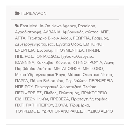
ΠΕΡΙΒΑΛΛΟΝ
East Med
,
In-On News Agency
,
Poseidon
,
Αγροδιατροφή
,
ΑΛΒΑΝΙΑ
,
Αμβρακικός κόλπος
,
ΑΠΕ
,
ΑΡΤΑ
,
Γεωπάρκο Βίκου- Αώου
,
ΓΕΩΡΓΙΑ
,
Γράμμος
,
Δευτερογενής τομέας
,
Εγνατία Οδός
,
ΕΜΠΟΡΙΟ
,
ΕΝΕΡΓΕΙΑ
,
Εξόρυξη
,
ΗΓΟΥΜΕΝΙΤΣΑ
,
ΗΝ-ΩΝ
,
ΗΠΕΙΡΟΣ
,
ΙΟΝΙΑ ΟΔΟΣ
,
Ιχθυοκαλλιέργειες
,
ΙΩΑΝΝΙΝΑ
,
Κακκαβιά
,
Κόνιτσα
,
ΚΤΗΝΟΤΡΟΦΙΑ
,
Λίμνη
Παμβώτιδα
,
Λούτσα
,
ΜΕΤΑΠΟΙΗΣΗ
,
ΜΕΤΣΟΒΟ
,
Μικρά Υδροηλεκτρικά Έργα
,
Μύτικα
,
Οικιστικό δίκτυο
,
ΠΑΡΓΑ
,
Πάρκο Βελισαρίου
,
Περιβάλλον
,
ΠΕΡΙΦΕΡΕΙΑ
ΗΠΕΙΡΟΥ
,
Περιφερειακό Χωροταξικό Πλαίσιο
,
ΠΕΡΙΦΕΡΕΙΕΣ
,
Πίνδος
,
Πολιτισμός
,
ΠΡΑΚΤΟΡΕΙΟ
ΕΙΔΗΣΕΩΝ Ην-Ων
,
ΠΡΕΒΕΖΑ
,
Πρωτογενής τομέας
,
ΠΧΠ
,
ΠΧΠ ΗΠΕΙΡΟΥ
,
ΣΟΥΛΙ
,
Τζουμέρκα
,
ΤΟΥΡΙΣΜΟΣ
,
ΥΔΡΟΓΟΝΑΝΘΡΑΚΕΣ
,
ΦΥΣΙΚΟ ΑΕΡΙΟ