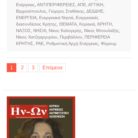
Ενέργειας
,
ΑΝΤΙΠΕΡΙΦΕΡΕΙΕΣ
,
ΑΠΕ
,
ΑΤΤΙΚΗ
,
Βερροιόπουλος
,
Γιώργος Σταθάκης
,
ΔΕΔΔΗΕ
,
ΕΝΕΡΓΕΙΑ
,
Ενεργειακά Νησιά
,
Ενεργειακές
διασυνδέσεις Κρήτης
,
ΘΕΜΑΤΑ
,
Κορακιά
,
ΚΡΗΤΗ
,
ΝΑΞΟΣ
,
ΝΗΣΙΑ
,
Νίκος Καλογερής
,
Νίκος Μπουλαξής
,
Νίκος Χατζηαργυρίου
,
Περιβάλλον
,
ΠΕΡΙΦΕΡΕΙΑ
ΚΡΗΤΗΣ
,
ΡΑΕ
,
Ρυθμιστική Αρχή Ενέργειας
,
Φόρουμ
Σελιδοποίηση
1
2
3
Επόμενα
άρθρων