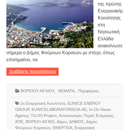
της πρώτης
Ενεργειακής
Κοινότητας
στη
Νησιωτική
Ελλάδα
ανακοίνωσε
σήμερα ο Δήμος Φούρνων Κορσεών με στόχο, όπως
επισημαίνει, να
Διαβάστε περισσότερα
ΒΟΡΕΙΟΥ ΑΙΓΑΙΟΥ
,
ΘΕΜΑΤΑ
,
Περιφέρειες
1η Ενεργειακή Κοινότητα
,
EUNICE ENERGY
GROUP
,
EUNICELABORATORIESA.ΑE
,
In-On News
Agency
,
TILOS Project
,
Ανανεώσιμες Πηγές Ενέργειας
,
ΑΠΕ
,
ΒΟΡΕΙΟ ΑΙΓΑΙΟ
,
Δήμοι
,
ΔΗΜΟΣ
,
Δήμος
Φούρνων Κορσεών
,
ΕΝΕΡΓΕΙΑ
,
Ενεργειακή