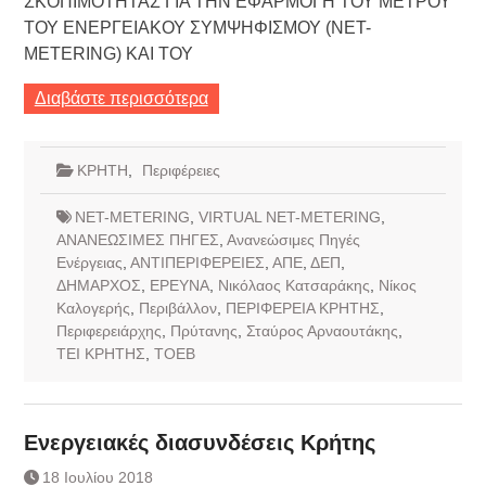
ΣΚΟΠΙΜΟΤΗΤΑΣ ΓΙΑ ΤΗΝ ΕΦΑΡΜΟΓΗ ΤΟΥ ΜΕΤΡΟΥ
ΤΟΥ ΕΝΕΡΓΕΙΑΚΟΥ ΣΥΜΨΗΦΙΣΜΟΥ (NET-
METERING) ΚΑΙ ΤΟΥ
Διαβάστε περισσότερα
ΚΡΗΤΗ
,
Περιφέρειες
NET-METERING
,
VIRTUAL NET-METERING
,
ΑΝΑΝΕΩΣΙΜΕΣ ΠΗΓΕΣ
,
Ανανεώσιμες Πηγές
Ενέργειας
,
ΑΝΤΙΠΕΡΙΦΕΡΕΙΕΣ
,
ΑΠΕ
,
ΔΕΠ
,
ΔΗΜΑΡΧΟΣ
,
ΕΡΕΥΝΑ
,
Νικόλαος Κατσαράκης
,
Νίκος
Καλογερής
,
Περιβάλλον
,
ΠΕΡΙΦΕΡΕΙΑ ΚΡΗΤΗΣ
,
Περιφερειάρχης
,
Πρύτανης
,
Σταύρος Αρναουτάκης
,
ΤΕΙ ΚΡΗΤΗΣ
,
ΤΟΕΒ
Ενεργειακές διασυνδέσεις Κρήτης
18 Ιουλίου 2018