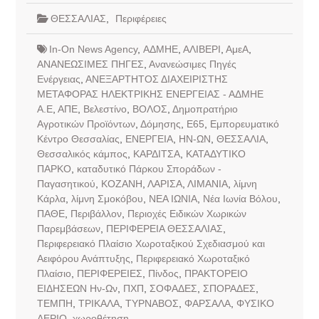
ΘΕΣΣΑΛΙΑΣ
,
Περιφέρειες
In-On News Agency
,
ΑΔΜΗΕ
,
ΑΛΙΒΕΡΙ
,
ΑμεΑ
,
ΑΝΑΝΕΩΣΙΜΕΣ ΠΗΓΕΣ
,
Ανανεώσιμες Πηγές
Ενέργειας
,
ΑΝΕΞΑΡΤΗΤΟΣ ΔΙΑΧΕΙΡΙΣΤΗΣ
ΜΕΤΑΦΟΡΑΣ ΗΛΕΚΤΡΙΚΗΣ ΕΝΕΡΓΕΙΑΣ - ΑΔΜΗΕ
Α.Ε
,
ΑΠΕ
,
Βελεστίνο
,
ΒΟΛΟΣ
,
Δημοπρατήριο
Αγροτικών Προϊόντων
,
Δόμησης
,
Ε65
,
Εμπορευματικό
Κέντρο Θεσσαλίας
,
ΕΝΕΡΓΕΙΑ
,
ΗΝ-ΩΝ
,
ΘΕΣΣΑΛΙΑ
,
Θεσσαλικός κάμπος
,
ΚΑΡΔΙΤΣΑ
,
ΚΑΤΑΔΥΤΙΚΟ
ΠΑΡΚΟ
,
καταδυτικό Πάρκου Σποράδων -
Παγασητικού
,
ΚΟΖΑΝΗ
,
ΛΑΡΙΣΑ
,
ΛΙΜΑΝΙΑ
,
λίμνη
Κάρλα
,
λίμνη Σμοκόβου
,
ΝΕΑ ΙΩΝΙΑ
,
Νέα Ιωνία Βόλου
,
ΠΑΘΕ
,
Περιβάλλον
,
Περιοχές Ειδικών Χωρικών
Παρεμβάσεων
,
ΠΕΡΙΦΕΡΕΙΑ ΘΕΣΣΑΛΙΑΣ
,
Περιφερειακό Πλαίσιο Χωροταξικού Σχεδιασμού και
Αειφόρου Ανάπτυξης
,
Περιφερειακό Χωροταξικό
Πλαίσιο
,
ΠΕΡΙΦΕΡΕΙΕΣ
,
Πίνδος
,
ΠΡΑΚΤΟΡΕΙΟ
ΕΙΔΗΣΕΩΝ Ην-Ων
,
ΠΧΠ
,
ΣΟΦΑΔΕΣ
,
ΣΠΟΡΑΔΕΣ
,
ΤΕΜΠΗ
,
ΤΡΙΚΑΛΑ
,
ΤΥΡΝΑΒΟΣ
,
ΦΑΡΣΑΛΑ
,
ΦΥΣΙΚΟ
ΑΕΡΙΟ
,
χωροθέτηση