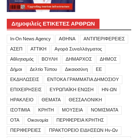
Δημοφιλείς ΕΤΙΚΕΤΕΣ ΑΡΘΡΩΝ
In-On News Agency
ΑΘΗΝΑ
ΑΝΤΙΠΕΡΙΦΕΡΕΙΕΣ
ΑΣΕΠ
ΑΤΤΙΚΗ
Αγορά Συναλλάγματος
Αθλητισμός
ΒΟΥΛΗ
ΔΗΜΑΡΧΟΣ
ΔΗΜΟΣ
Δήμοι
Δελτίο Τύπου
Δικαιοσύνη
ΕΕ
ΕΚΔΗΛΩΣΕΙΣ
ΕΝΤΟΚΑ ΓΡΑΜΜΑΤΙΑ ΔΗΜΟΣΙΟΥ
ΕΠΙΧΕΙΡΗΣΕΙΣ
ΕΥΡΩΠΑΪΚΗ ΕΝΩΣΗ
ΗΝ-ΩΝ
ΗΡΑΚΛΕΙΟ
ΘΕΜΑΤΑ
ΘΕΣΣΑΛΟΝΙΚΗ
ΙΣΟΤΙΜΙΑ
ΚΡΗΤΗ
ΜΟΥΣΕΙΑ
ΝΟΜΙΣΜΑΤΑ
ΟΤΑ
Οικονομία
ΠΕΡΙΦΕΡΕΙΑ ΚΡΗΤΗΣ
ΠΕΡΙΦΕΡΕΙΕΣ
ΠΡΑΚΤΟΡΕΙΟ ΕΙΔΗΣΕΩΝ Ην-Ων