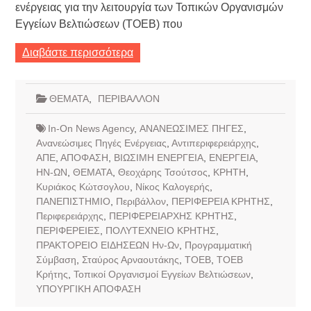
ενέργειας για την λειτουργία των Τοπικών Οργανισμών
Εγγείων Βελτιώσεων (ΤΟΕΒ) που
Διαβάστε περισσότερα
ΘΕΜΑΤΑ
,
ΠΕΡΙΒΑΛΛΟΝ
In-On News Agency
,
ΑΝΑΝΕΩΣΙΜΕΣ ΠΗΓΕΣ
,
Ανανεώσιμες Πηγές Ενέργειας
,
Αντιπεριφερειάρχης
,
ΑΠΕ
,
ΑΠΟΦΑΣΗ
,
ΒΙΩΣΙΜΗ ΕΝΕΡΓΕΙΑ
,
ΕΝΕΡΓΕΙΑ
,
ΗΝ-ΩΝ
,
ΘΕΜΑΤΑ
,
Θεοχάρης Τσούτσος
,
ΚΡΗΤΗ
,
Κυριάκος Κώτσογλου
,
Νίκος Καλογερής
,
ΠΑΝΕΠΙΣΤΗΜΙΟ
,
Περιβάλλον
,
ΠΕΡΙΦΕΡΕΙΑ ΚΡΗΤΗΣ
,
Περιφερειάρχης
,
ΠΕΡΙΦΕΡΕΙΑΡΧΗΣ ΚΡΗΤΗΣ
,
ΠΕΡΙΦΕΡΕΙΕΣ
,
ΠΟΛΥΤΕΧΝΕΙΟ ΚΡΗΤΗΣ
,
ΠΡΑΚΤΟΡΕΙΟ ΕΙΔΗΣΕΩΝ Ην-Ων
,
Προγραμματική
Σύμβαση
,
Σταύρος Αρναουτάκης
,
ΤΟΕΒ
,
ΤΟΕΒ
Κρήτης
,
Τοπικοί Οργανισμοί Εγγείων Βελτιώσεων
,
ΥΠΟΥΡΓΙΚΗ ΑΠΟΦΑΣΗ