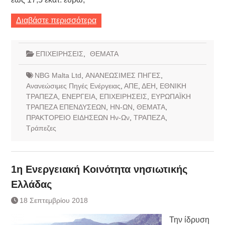
Διαβάστε περισσότερα
ΕΠΙΧΕΙΡΗΣΕΙΣ
,
ΘΕΜΑΤΑ
NBG Malta Ltd
,
ΑΝΑΝΕΩΣΙΜΕΣ ΠΗΓΕΣ
,
Ανανεώσιμες Πηγές Ενέργειας
,
ΑΠΕ
,
ΔΕΗ
,
ΕΘΝΙΚΗ
ΤΡΑΠΕΖΑ
,
ΕΝΕΡΓΕΙΑ
,
ΕΠΙΧΕΙΡΗΣΕΙΣ
,
ΕΥΡΩΠΑΪΚΗ
ΤΡΑΠΕΖΑ ΕΠΕΝΔΥΣΕΩΝ
,
ΗΝ-ΩΝ
,
ΘΕΜΑΤΑ
,
ΠΡΑΚΤΟΡΕΙΟ ΕΙΔΗΣΕΩΝ Ην-Ων
,
ΤΡΑΠΕΖΑ
,
Τράπεζες
1η Ενεργειακή Κοινότητα νησιωτικής
Ελλάδας
18 Σεπτεμβρίου 2018
Την ίδρυση