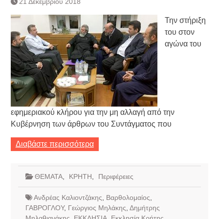
21 Δεκεμβρίου 2018
Τράπεζας- ΕΚΤ
Κατάργηση βιβλιαρίων Υγείας
Την στήριξη
Ημερήσιο Δελτίο Τιμών
του στον
Συναλλάγματος &
αγώνα του
Τραπεζογραμματίων 7-3-2019
Ημερήσιο Δελτίο Τιμών
Συναλλάγματος &
Τραπεζογραμματίων 4-3-2019
Κάθοδος αγροτών
εφημεριακού κλήρου για την μη αλλαγή από την
Κυβέρνηση των άρθρων του Συντάγματος που
Διαβάστε περισσότερα
ΘΕΜΑΤΑ
,
ΚΡΗΤΗ
,
Περιφέρειες
Ανδρέας Καλιοντζάκης
,
Βαρθολομαίος
,
ΓΑΒΡΟΓΛΟΥ
,
Γεώργιος Μηλάκης
,
Δημήτρης
Μηλαθιανάκης
,
ΕΚΚΛΗΣΙΑ
,
Εκκλησία Κρήτης
,