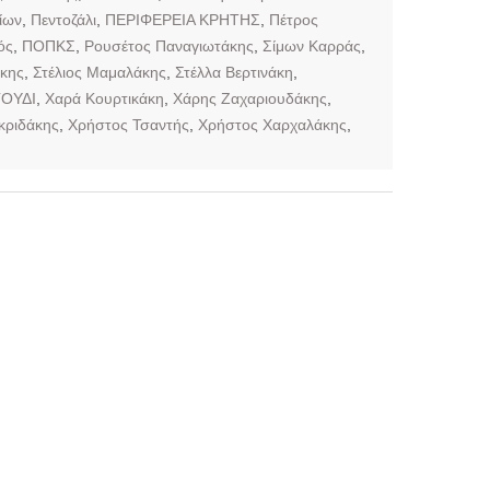
ίων
,
Πεντοζάλι
,
ΠΕΡΙΦΕΡΕΙΑ ΚΡΗΤΗΣ
,
Πέτρος
ός
,
ΠΟΠΚΣ
,
Ρουσέτος Παναγιωτάκης
,
Σίμων Καρράς
,
κης
,
Στέλιος Μαμαλάκης
,
Στέλλα Βερτινάκη
,
ΟΥΔΙ
,
Χαρά Κουρτικάκη
,
Χάρης Ζαχαριουδάκης
,
κριδάκης
,
Χρήστος Τσαντής
,
Χρήστος Χαρχαλάκης
,