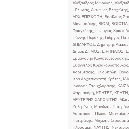
Αλέξανδρος Μωράκης
,
Αλέξαν
- Γλυνιάς
,
Αντώνιος Βλαχιώτης
ΑΡΧΙΕΠΙΣΚΟΠΗ
,
Βασίλειος Στ
Μανουσάκης
,
ΒΙΟΛΙ
,
ΒΟΙΩΤΙΑ
Φραγκάκης
,
Γεώργιος Χριστοδ
Γιάννης Περάκης
,
Γιώργος Πατ
ΔΗΜΑΡΧΟΣ
,
Δημήτρης Λέκκας
Δήμοι
,
ΔΗΜΟΣ
,
ΕΙΡΗΝΑΙΟΣ
,
Ε
Εμμανουήλ Κωνσταντουδάκης
Ευάγγελος Κυριακουλόπουλος
Χορευτάκης
,
Ηλιούπολη
,
Θάνο
Ιερά Αρχιεπισκοπή Κρήτης
,
ΙΛ
Ιωάννης Τσουχλαράκης
,
ΚΑΙΣ
Φαρμακόρη
,
ΚΡΗΤΕΣ
,
ΚΡΗΤΗ
ΛΕΥΤΕΡΗΣ ΧΑΡΩΝΙΤΗΣ
,
Λίλα 
Ζηλεμένου
,
Μανώλης Πατεράκ
Λαμπράκη –Πλάκα
,
Ματθαίος 
Πατεράκης
,
Μιχάλης Στρουμπά
Πλουσάκη
,
ΝΑΥΤΗΣ
,
Νεκτάριο