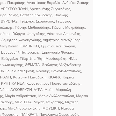
δρος Πατεράκης
,
Αναστάσιος Βαρελάς
,
Ανδρέας Ζεάκης
,
ΑΡΓΥΡΟΥΠΟΛΗ
,
Αριστομένης Συγγελάκης
,
αυρουλάκης
,
Βασίλης Κολυδάκης
,
Βασίλης
,
ΒΥΡΩΝΑΣ
,
Γεώργιος Σκορδαλός
,
Γεώργιος
ουλάκης
,
Γιάννης Μαθιουδάκης
,
Γιάννης Μακριδάκης
,
εράκης
,
Γιώργος Φραγκάκης
,
Δέσποινα Δαμιανάκη
,
,
Δημήτρης Φανουργάκης
,
Δημήτριος Μαντζούρης
,
λένη Βλάση
,
ΕΛΛΗΝΙΚΟ
,
Εμμανουέλα Τσώρου
,
,
Εμμανουήλ Παπυράκης
,
Εμμανουήλ Ψωμάς
,
,
Ευάγγελος Τζώρτζης
,
Έφη Μουζουράκη
,
Ηλίας
ς Φωσκαρίνης
,
ΘΕΜΑΤΑ
,
Θεολόγος Αλεξανδράκης
,
ΙΟΝ
,
Ιουλία Καλλιμάνη
,
Ιωάννης Παναγιωτόπουλος
,
ΑΡΙΑΝΗ
,
Κατερίνα Παπαδάκη
,
ΚΙΘΑΡΑ
,
Κορίνα
,
ΚΡΗΤΙΚΑ ΝΕΑ
,
Κωνσταντίνος Πρωτοπαπαδάκης
,
Δίδου
,
ΛΥΚΟΒΡΥΣΗ
,
ΛΥΡΑ
,
Μαίρη Μαρούλη -
ης
,
Μαρία Ανδρούτσου
,
Μαρία Αχιλλεοπούλου
,
Μαρίνα
Χάλαρης
,
ΜΕΛΙΣΣΙΑ
,
Μηνάς Τσικριτσής
,
Μιχάλης
κης
,
Μιχάλης Χρηστάκης
,
ΜΟΥΣΙΚΗ
,
Νατάσα
ς Φουσέκης
,
ΠΑΓΚΡΑΤΙ
,
Πανελλήνια Ομοσπονδία