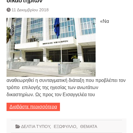
δικαστηρίων
Τράπεζας- ΕΚΤ
Κατάργηση βιβλιαρίων Υγείας
11 Δεκεμβρίου 2018
Ημερήσιο Δελτίο Τιμών
«Να
Συναλλάγματος &
Τραπεζογραμματίων 7-3-2019
Ημερήσιο Δελτίο Τιμών
Συναλλάγματος &
Τραπεζογραμματίων 4-3-2019
Κάθοδος αγροτών
Δικαιοσύνη
αναθεωρηθεί η συνταγματική διάταξη που προβλέπει τον
τρόπο επιλογής της ηγεσίας των ανωτάτων
δικαστηρίων. Ως προς τον Εισαγγελέα του
Διαβάστε περισσότερα
ΔΕΛΤΙΑ ΤΥΠΟΥ
,
ΕΞΩΦΥΛΛΟ
,
ΘΕΜΑΤΑ