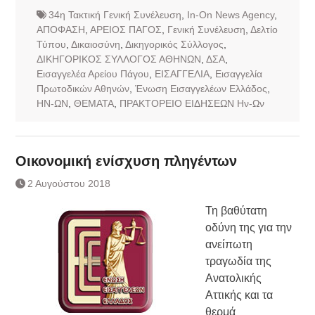
34η Τακτική Γενική Συνέλευση
,
In-On News Agency
,
ΑΠΟΦΑΣΗ
,
ΑΡΕΙΟΣ ΠΑΓΟΣ
,
Γενική Συνέλευση
,
Δελτίο
Τύπου
,
Δικαιοσύνη
,
Δικηγορικός Σύλλογος
,
ΔΙΚΗΓΟΡΙΚΟΣ ΣΥΛΛΟΓΟΣ ΑΘΗΝΩΝ
,
ΔΣΑ
,
Εισαγγελέα Αρείου Πάγου
,
ΕΙΣΑΓΓΕΛΙΑ
,
Εισαγγελία
Πρωτοδικών Αθηνών
,
Ένωση Εισαγγελέων Ελλάδος
,
ΗΝ-ΩΝ
,
ΘΕΜΑΤΑ
,
ΠΡΑΚΤΟΡΕΙΟ ΕΙΔΗΣΕΩΝ Ην-Ων
Οικονομική ενίσχυση πληγέντων
2 Αυγούστου 2018
Τη βαθύτατη
οδύνη της για την
ανείπωτη
τραγωδία της
Ανατολικής
Αττικής και τα
θερμά