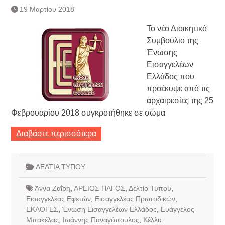
19 Μαρτίου 2018
Το νέο Διοικητικό
Συμβούλιο της
Ένωσης
Εισαγγελέων
Ελλάδος που
προέκυψε από τις
αρχαιρεσίες της 25
Φεβρουαρίου 2018 συγκροτήθηκε σε σώμα
Διαβάστε περισσότερα
ΔΕΛΤΙΑ ΤΥΠΟΥ
Άννα Ζαΐρη
,
ΑΡΕΙΟΣ ΠΑΓΟΣ
,
Δελτίο Τύπου
,
Εισαγγελέας Εφετών
,
Εισαγγελέας Πρωτοδικών
,
ΕΚΛΟΓΕΣ
,
Ένωση Εισαγγελέων Ελλάδος
,
Ευάγγελος
Μπακέλας
,
Ιωάννης Παναγόπουλος
,
Κέλλυ