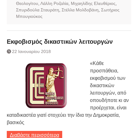
Θεολογίτου
,
Λάλλη Ροζαλία
,
Μιχαηλίδης Ελευθέριος
,
Σπυριδούλα Σταυράτη
,
Στέλλα Μολδοβάνη
,
Σωτήριος
Μπουγιούκος
Εκφοβισμός δικαστικών λειτουργών
22 Ιανουαρίου 2018
«Κάθε
προσπάθεια,
εκφοβισμού των
δικαστικών
λειτουργών, από
οπουδήποτε κι αν
προέρχεται, είναι
καταδικαστέα γιατί στοχεύει την ίδια την Δημοκρατία,
βασικός
Διαβάστε περισσότερα