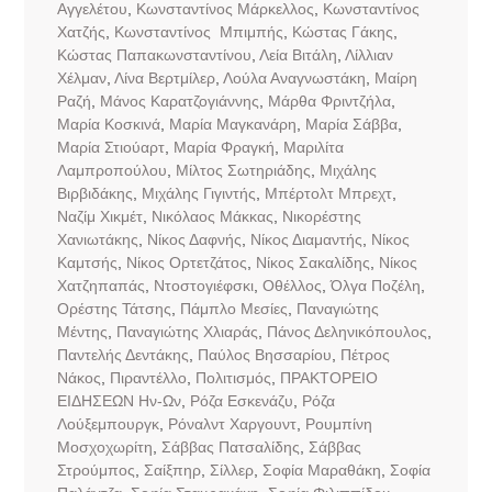
Αγγελέτου
,
Κωνσταντίνος Μάρκελλος
,
Κωνσταντίνος
Χατζής
,
Κωνσταντίνος Μπιμπής
,
Κώστας Γάκης
,
Κώστας Παπακωνσταντίνου
,
Λεία Βιτάλη
,
Λίλλιαν
Χέλμαν
,
Λίνα Βερτμίλερ
,
Λούλα Αναγνωστάκη
,
Μαίρη
Ραζή
,
Μάνος Καρατζογιάννης
,
Μάρθα Φριντζήλα
,
Μαρία Κοσκινά
,
Μαρία Μαγκανάρη
,
Μαρία Σάββα
,
Μαρία Στιούαρτ
,
Μαρία Φραγκή
,
Μαριλίτα
Λαμπροπούλου
,
Μίλτος Σωτηριάδης
,
Μιχάλης
Βιρβιδάκης
,
Μιχάλης Γιγιντής
,
Μπέρτολτ Μπρεχτ
,
Ναζίμ Χικμέτ
,
Νικόλαος Μάκκας
,
Νικορέστης
Χανιωτάκης
,
Νίκος Δαφνής
,
Νίκος Διαμαντής
,
Νίκος
Καμτσής
,
Νίκος Ορτετζάτος
,
Νίκος Σακαλίδης
,
Νίκος
Χατζηπαπάς
,
Ντοστογιέφσκι
,
Οθέλλος
,
Όλγα Ποζέλη
,
Ορέστης Τάτσης
,
Πάμπλο Μεσίες
,
Παναγιώτης
Μέντης
,
Παναγιώτης Χλιαράς
,
Πάνος Δεληνικόπουλος
,
Παντελής Δεντάκης
,
Παύλος Βησσαρίου
,
Πέτρος
Νάκος
,
Πιραντέλλο
,
Πολιτισμός
,
ΠΡΑΚΤΟΡΕΙΟ
ΕΙΔΗΣΕΩΝ Ην-Ων
,
Ρόζα Εσκενάζυ
,
Ρόζα
Λούξεμπουργκ
,
Ρόναλντ Χαργουντ
,
Ρουμπίνη
Μοσχοχωρίτη
,
Σάββας Πατσαλίδης
,
Σάββας
Στρούμπος
,
Σαίξπηρ
,
Σίλλερ
,
Σοφία Μαραθάκη
,
Σοφία