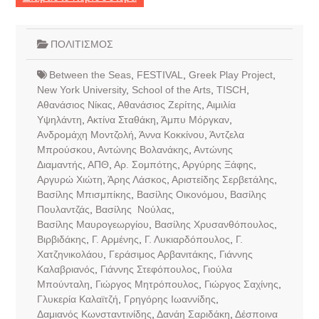
ΠΟΛΙΤΙΣΜΟΣ
Between the Seas
,
FESTIVAL
,
Greek Play Project
,
New York University
,
School of the Arts
,
TISCH
,
Αθανάσιος Νίκας
,
Αθανάσιος Ζερίτης
,
Αιμιλία
Υψηλάντη
,
Ακτίνα Σταθάκη
,
Άμπυ Μόργκαν
,
Ανδρομάχη Μοντζολή
,
Άννα Κοκκίνου
,
Άντζελα
Μπρούσκου
,
Αντώνης Βολανάκης
,
Αντώνης
Διαμαντής
,
ΑΠΘ
,
Αρ. Σομπότης
,
Αργύρης Ξάφης
,
Αργυρώ Χιώτη
,
Άρης Λάσκος
,
Αριστείδης Σερβετάλης
,
Βασίλης Μπισμπίκης
,
Βασίλης Οικονόμου
,
Βασίλης
Πουλαντζάς
,
Βασίλης Νούλας
,
Βασίλης Μαυρογεωργίου
,
Βασίλης Χρυσανθόπουλος
,
Βιρβιδάκης
,
Γ. Αρμένης
,
Γ. Λυκιαρδόπουλος
,
Γ.
Χατζηνικολάου
,
Γεράσιμος Αρβανιτάκης
,
Γιάννης
Καλαβριανός
,
Γιάννης Στεφόπουλος
,
Γιούλα
Μπούνταλη
,
Γιώργος Μητρόπουλος
,
Γιώργος Σαχίνης
,
Γλυκερία Καλαϊτζή
,
Γρηγόρης Ιωαννίδης
,
Δαμιανός Κωνσταντινίδης
,
Δανάη Σαριδάκη
,
Δέσποινα