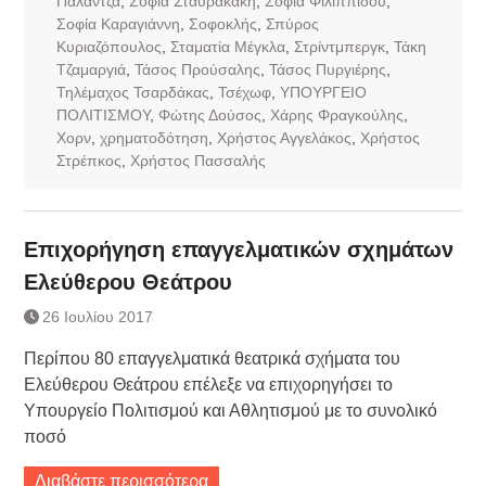
Παλάντζα
,
Σοφία Σταυρακάκη
,
Σοφία Φιλιππίδου
,
Σοφία Καραγιάννη
,
Σοφοκλής
,
Σπύρος
Κυριαζόπουλος
,
Σταματία Μέγκλα
,
Στρίντμπεργκ
,
Τάκη
Τζαμαργιά
,
Τάσος Προύσαλης
,
Τάσος Πυργιέρης
,
Τηλέμαχος Τσαρδάκας
,
Τσέχωφ
,
ΥΠΟΥΡΓΕΙΟ
ΠΟΛΙΤΙΣΜΟΥ
,
Φώτης Δούσος
,
Χάρης Φραγκούλης
,
Χορν
,
χρηματοδότηση
,
Χρήστος Αγγελάκος
,
Χρήστος
Στρέπκος
,
Χρήστος Πασσαλής
Επιχορήγηση επαγγελματικών σχημάτων
Ελεύθερου Θεάτρου
26 Ιουλίου 2017
Περίπου 80 επαγγελματικά θεατρικά σχήματα του
Ελεύθερου Θεάτρου επέλεξε να επιχορηγήσει το
Υπουργείο Πολιτισμού και Αθλητισμού με το συνολικό
ποσό
Διαβάστε περισσότερα