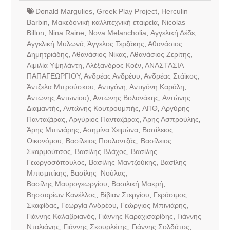
Donald Margulies
,
Greek Play Project
,
Herculin
Barbin
,
Mακεδονική καλλιτεχνική εταιρεία
,
Nicolas
Billon
,
Nina Raine
,
Nova Melancholia
,
Αγγελική Δέδε
,
Αγγελική Μυλωνά
,
Άγγελος Τερζάκης
,
Αθανάσιος
Δημητριάδης
,
Αθανάσιος Νίκας
,
Αθανάσιος Ζερίτης
,
Αιμιλία Υψηλάντη
,
Αλέξανδρος Κοέν
,
ΑΝΑΣΤΑΣΙΑ
ΠΑΠΑΓΕΩΡΓΙΟΥ
,
Ανδρέας Ανδρέου
,
Ανδρέας Στάϊκος
,
Άντζελα Μπρούσκου
,
Αντιγόνη
,
Αντιγόνη Καράλη
,
Αντώνης Αντωνίου)
,
Αντώνης Βολανάκης
,
Αντώνης
Διαμαντής
,
Αντώνης Κουτρουμπής
,
ΑΠΘ
,
Αργύρης
Πανταζάρας
,
Αργύριος Πανταζάρας
,
Άρης Ασπρούλης
,
Άρης Μπινιάρης
,
Ασημίνα Χειμώνα
,
Βασίλειος
Οικονόμου
,
Βασίλειος Πουλαντζάς
,
Βασίλειος
Σκαρμούτσος
,
Βασίλης Βλάχος
,
Βασίλης
Γεωργοσόπουλος
,
Βασίλης Μαντζούκης
,
Βασίλης
Μπισμπίκης
,
Βασίλης Νούλας
,
Βασίλης Μαυρογεωργίου
,
Βασιλική Μακρή
,
Βησσαρίων Κανέλλος
,
Βίβιαν Στεργίου
,
Γεράσιμος
Σκαφίδας
,
Γεωργία Ανδρέου
,
Γεώργιος Μπινιάρης
,
Γιάννης Καλαβριανός
,
Γιάννης Καραχισαρίδης
,
Γιάννης
Νταλιάνης
,
Γιάννης Σκουρλέτης
,
Γιάννης Σολδάτος
,