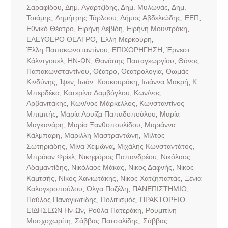
Σαραφίδου
,
Δημ. Αγαρτζίδης
,
Δημ. Μυλωνάς
,
Δημ.
Τσιάμης
,
Δημήτρης Τάρλοου
,
Δήμος Αβδελιώδης
,
ΕΕΠ
,
Εθνικό Θέατρο
,
Ειρήνη Λεβίδη
,
Ειρήνη Μουντράκη
,
ΕΛΕΥΘΕΡΟ ΘΕΑΤΡΟ
,
Έλλη Μερκούρη
,
Έλλη Παπακωνσταντίνου
,
ΕΠΙΧΟΡΗΓΗΣΗ
,
Έρνεστ
Κάλντγουελ
,
ΗΝ-ΩΝ
,
Θανάσης Παπαγεωργίου
,
Θάνος
Παπακωνσταντίνου
,
Θέατρο
,
Θεατρολογία
,
Θωμάς
Κινδύνης
,
Ίψεν
,
Ιωάν. Κουκουράκη
,
Ιωάννα Μακρή
,
Κ.
Μπερδέκα
,
Κατερίνα Δαμβόγλου
,
Κων/νος
Αρβανιτάκης
,
Κων/νος Μάρκελλος
,
Κωνσταντίνος
Μπιμπής
,
Μαρία Λουίζα Παπαδοπούλου
,
Μαρία
Μαγκανάρη
,
Μαρία Ξανθοπουλίδου
,
Μαριάννα
Κάλμπαρη
,
Μαρίλλη Μαστραντώνη
,
Μίλτος
Σωτηριάδης
,
Μίνα Χειμώνα
,
Μιχάλης Κωνσταντάτος
,
Μπράιαν Φρίελ
,
Νικηφόρος Παπανδρέου
,
Νικόλαος
Αδαμαντίδης
,
Νικόλαος Μάκας
,
Νίκος Δαφνής
,
Νίκος
Καμτσής
,
Νίκος Χανιωτάκης
,
Νίκος Χατζηπαπάς
,
Ξένια
Καλογεροπούλου
,
Όλγα Ποζέλη
,
ΠΑΝΕΠΙΣΤΗΜΙΟ
,
Παύλος Παναγιωτίδης
,
Πολιτισμός
,
ΠΡΑΚΤΟΡΕΙΟ
ΕΙΔΗΣΕΩΝ Ην-Ων
,
Ρούλα Πατεράκη
,
Ρουμπίνη
Μοσχοχωρίτη
,
Σάββας Πατσαλίδης
,
Σάββας