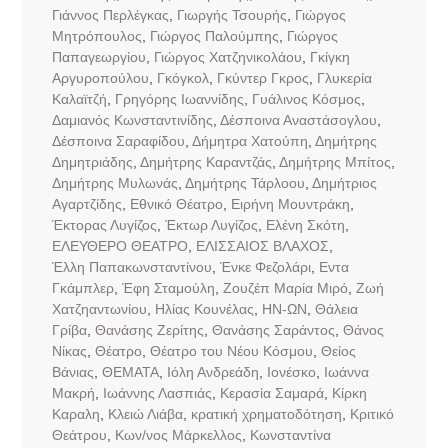
Γιάννος Περλέγκας
,
Γιωργής Τσουρής
,
Γιώργος
Μητρόπουλος
,
Γιώργος Παλούμπης
,
Γιώργος
Παπαγεωργίου
,
Γιώργος Χατζηνικολάου
,
Γκίγκη
Αργυροπούλου
,
Γκόγκολ
,
Γκύντερ Γκρος
,
Γλυκερία
Καλαϊτζή
,
Γρηγόρης Ιωαννίδης
,
Γυάλινος Κόσμος
,
Δαμιανός Κωνσταντινίδης
,
Δέσποινα Αναστάσογλου
,
Δέσποινα Σαραφίδου
,
Δήμητρα Χατούπη
,
Δημήτρης
Δημητριάδης
,
Δημήτρης Καραντζάς
,
Δημήτρης Μπίτος
,
Δημήτρης Μυλωνάς
,
Δημήτρης Τάρλοου
,
Δημήτριος
Αγαρτζίδης
,
Εθνικό Θέατρο
,
Ειρήνη Μουντράκη
,
Έκτορας Λυγίζος
,
Έκτωρ Λυγίζος
,
Ελένη Σκότη
,
ΕΛΕΥΘΕΡΟ ΘΕΑΤΡΟ
,
ΕΛΙΣΣΑΙΟΣ ΒΛΑΧΟΣ
,
Έλλη Παπακωνσταντίνου
,
Ένκε Φεζολάρι
,
Εντα
Γκάμπλερ
,
Έφη Σταμούλη
,
Ζουζέπ Μαρία Μιρό
,
Ζωή
Χατζηαντωνίου
,
Ηλίας Κουνέλας
,
ΗΝ-ΩΝ
,
Θάλεια
Γρίβα
,
Θανάσης Ζερίτης
,
Θανάσης Σαράντος
,
Θάνος
Νίκας
,
Θέατρο
,
Θέατρο του Νέου Κόσμου
,
Θείος
Βάνιας
,
ΘΕΜΑΤΑ
,
Ιόλη Ανδρεάδη
,
Ιονέσκο
,
Ιωάννα
Μακρή
,
Ιωάννης Λασπιάς
,
Κερασία Σαμαρά
,
Κίρκη
Καραλη
,
Κλειώ Λιάβα
,
κρατική χρηματοδότηση
,
Κριτικό
Θεάτρου
,
Κων/νος Μάρκελλος
,
Κωνσταντίνα