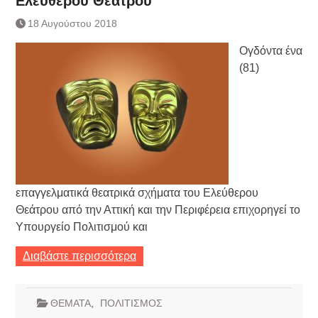
Ελεύθερου Θεάτρου
Τράπεζας- ΕΚΤ
Κατάργηση βιβλιαρίων Υγείας
18 Αυγούστου 2018
Ημερήσιο Δελτίο Τιμών
Ογδόντα ένα
Συναλλάγματος &
Τραπεζογραμματίων 7-3-2019
(81)
Ημερήσιο Δελτίο Τιμών
Συναλλάγματος &
Τραπεζογραμματίων 4-3-2019
Κάθοδος αγροτών
Δικαιοσύνη
επαγγελματικά θεατρικά σχήματα του Ελεύθερου
Θεάτρου από την Αττική και την Περιφέρεια επιχορηγεί το
Υπουργείο Πολιτισμού και
Διαβάστε περισσότερα
ΘΕΜΑΤΑ
,
ΠΟΛΙΤΙΣΜΟΣ