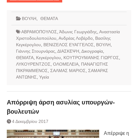
ΒΟΥΛΗ
,
ΘΕΜΑΤΑ
ΑΒΡΑΜΟΠΟΥΛΟΣ
,
Άδωνις Γεωργιάδης
,
Αναστασία
Χριστοδουλοπούλου
,
Ανδρέας Λοβέρδο
,
Βασίλης
Κεγκέρογλου
,
ΒΕΝΙΖΕΛΟΣ ΕΥΑΓΓΕΛΟΣ
,
ΒΟΥΛΗ
,
Γιάννης Στουρνάρας
,
ΔΙΑΣΚΕΨΗ
,
Δικογραφία
,
ΘΕΜΑΤΑ
,
Κεγκέρογλου
,
ΚΟΥΤΡΟΥΜΑΝΗΣ ΓΙΩΡΓΟΣ
,
ΛΥΚΟΥΡΕΝΤΖΟΣ
,
ΟΛΟΜΕΛΕΙΑ
,
ΠΑΝΑΓΙΩΤΗΣ
ΠΙΚΡΑΜΜΕΝΟΣ
,
ΣΑΛΜΑΣ ΜΑΡΙΟΣ
,
ΣΑΜΑΡΑΣ
ΑΝΤΩΝΗΣ
,
Υγεία
Απόρριψη άρση ασυλίας υπουργών-
βουλευτών
4 Δεκεμβρίου 2017
Απέρριψε η