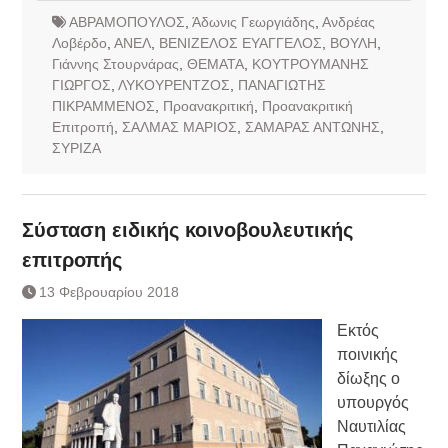
ΑΒΡΑΜΟΠΟΥΛΟΣ
,
Άδωνις Γεωργιάδης
,
Ανδρέας
Λοβέρδο
,
ΑΝΕΛ
,
ΒΕΝΙΖΕΛΟΣ ΕΥΑΓΓΕΛΟΣ
,
ΒΟΥΛΗ
,
Γιάννης Στουρνάρας
,
ΘΕΜΑΤΑ
,
ΚΟΥΤΡΟΥΜΑΝΗΣ
ΓΙΩΡΓΟΣ
,
ΛΥΚΟΥΡΕΝΤΖΟΣ
,
ΠΑΝΑΓΙΩΤΗΣ
ΠΙΚΡΑΜΜΕΝΟΣ
,
Προανακριτική
,
Προανακριτική
Επιτροπή
,
ΣΑΛΜΑΣ ΜΑΡΙΟΣ
,
ΣΑΜΑΡΑΣ ΑΝΤΩΝΗΣ
,
ΣΥΡΙΖΑ
Σύσταση ειδικής κοινοβουλευτικής
επιτροπής
13 Φεβρουαρίου 2018
Εκτός
ποινικής
δίωξης ο
υπουργός
Ναυτιλίας