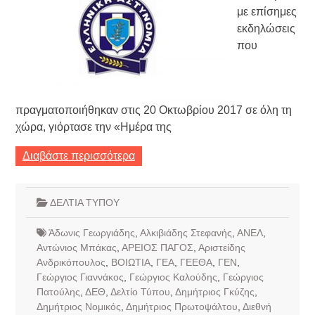
με επίσημες
εκδηλώσεις
που
πραγματοποιήθηκαν στις 20 Οκτωβρίου 2017 σε όλη τη
χώρα, γιόρτασε την «Ημέρα της
Διαβάστε περισσότερα
ΔΕΛΤΙΑ ΤΥΠΟΥ
Άδωνις Γεωργιάδης
,
Αλκιβιάδης Στεφανής
,
ΑΝΕΛ
,
Αντώνιος Μπάκας
,
ΑΡΕΙΟΣ ΠΑΓΟΣ
,
Αριστείδης
Ανδρικόπουλος
,
ΒΟΙΩΤΙΑ
,
ΓΕΑ
,
ΓΕΕΘΑ
,
ΓΕΝ
,
Γεώργιος Γιαννάκος
,
Γεώργιος Καλούδης
,
Γεώργιος
Πατούλης
,
ΔΕΘ
,
Δελτίο Τύπου
,
Δημήτριος Γκύζης
,
Δημήτριος Νομικός
,
Δημήτριος Πρωτοψάλτου
,
Διεθνή