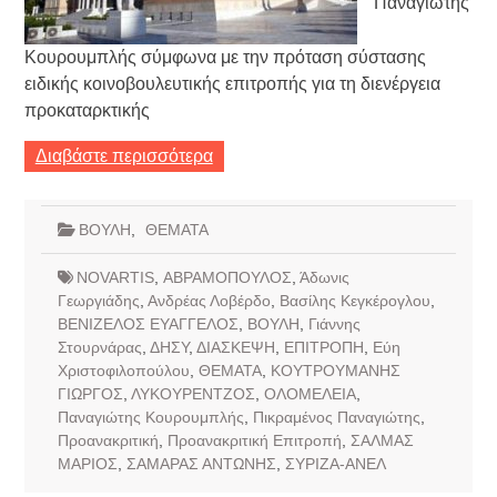
Παναγιώτης
Κουρουμπλής σύμφωνα με την πρόταση σύστασης
ειδικής κοινοβουλευτικής επιτροπής για τη διενέργεια
προκαταρκτικής
Διαβάστε περισσότερα
ΒΟΥΛΗ
,
ΘΕΜΑΤΑ
NOVARTIS
,
ΑΒΡΑΜΟΠΟΥΛΟΣ
,
Άδωνις
Γεωργιάδης
,
Ανδρέας Λοβέρδο
,
Βασίλης Κεγκέρογλου
,
ΒΕΝΙΖΕΛΟΣ ΕΥΑΓΓΕΛΟΣ
,
ΒΟΥΛΗ
,
Γιάννης
Στουρνάρας
,
ΔΗΣΥ
,
ΔΙΑΣΚΕΨΗ
,
ΕΠΙΤΡΟΠΗ
,
Εύη
Χριστοφιλοπούλου
,
ΘΕΜΑΤΑ
,
ΚΟΥΤΡΟΥΜΑΝΗΣ
ΓΙΩΡΓΟΣ
,
ΛΥΚΟΥΡΕΝΤΖΟΣ
,
ΟΛΟΜΕΛΕΙΑ
,
Παναγιώτης Κουρουμπλής
,
Πικραμένος Παναγιώτης
,
Προανακριτική
,
Προανακριτική Επιτροπή
,
ΣΑΛΜΑΣ
ΜΑΡΙΟΣ
,
ΣΑΜΑΡΑΣ ΑΝΤΩΝΗΣ
,
ΣΥΡΙΖΑ-ΑΝΕΛ