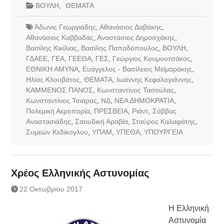
ΒΟΥΛΗ
,
ΘΕΜΑΤΑ
Άδωνις Γεωργιάδης
,
Αθανάσιος Δαβάκης
,
Αθανάσιος Καββαδάς
,
Αναστάσιος Δημοσχάκης
,
Βασίλης Κικίλιας
,
Βασίλης Παπαδόπουλος
,
ΒΟΥΛΗ
,
ΓΔΑΕΕ
,
ΓΕΑ
,
ΓΕΕΘΑ
,
ΓΕΣ
,
Γεώργιος Κουμουτσάκος
,
ΕΘΝΙΚΗ ΑΜΥΝΑ
,
Ευάγγελος - Βασίλειος Μεϊμαράκης
,
Ηλίας Κλουβάτος
,
ΘΕΜΑΤΑ
,
Ιωάννης Κεφαλογιάννης
,
ΚΑΜΜΕΝΟΣ ΠΑΝΟΣ
,
Κωνσταντίνος Τασούλας
,
Κωνσταντίνος Τσιάρας
,
ΝΔ
,
ΝΕΑ ΔΗΜΟΚΡΑΤΙΑ
,
Πολεμική Αεροπορία
,
ΠΡΕΣΒΕΙΑ
,
Ριάντ
,
Σάββας
Αναστασιάδης
,
Σαουδική Αραβία
,
Σταύρος Καλαφάτης
,
Συμεών Κεδίκογλου
,
ΥΠΑΜ
,
ΥΠΕΘΑ
,
ΥΠΟΥΡΓΕΙΑ
Χρέος Ελληνικής Αστυνομίας
22 Οκτωβρίου 2017
Η Ελληνική
Αστυνομία