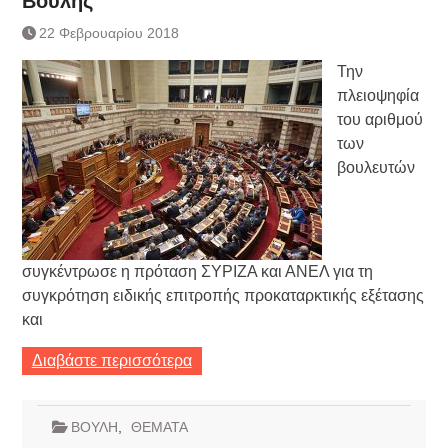
Βουλής
Κατάργηση βιβλιαρίων Υγείας
22 Φεβρουαρίου 2018
Ημερήσιο Δελτίο Τιμών
Συναλλάγματος &
Την
Τραπεζογραμματίων 7-3-2019
πλειοψηφία
Ημερήσιο Δελτίο Τιμών
του αριθμού
Συναλλάγματος &
των
Τραπεζογραμματίων 4-3-2019
Κάθοδος αγροτών
βουλευτών
Δικαιοσύνη
συγκέντρωσε η πρόταση ΣΥΡΙΖΑ και ΑΝΕΛ για τη
συγκρότηση ειδικής επιτροπής προκαταρκτικής εξέτασης
και
Διαβάστε περισσότερα
ΒΟΥΛΗ
,
ΘΕΜΑΤΑ