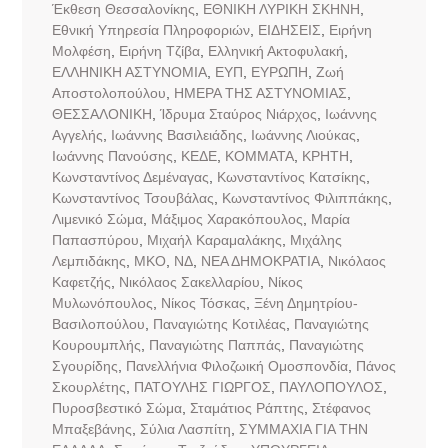
Έκθεση Θεσσαλονίκης
,
ΕΘΝΙΚΗ ΛΥΡΙΚΗ ΣΚΗΝΗ
,
Εθνική Υπηρεσία Πληροφοριών
,
ΕΙΔΗΣΕΙΣ
,
Ειρήνη
Μολφέση
,
Ειρήνη Τζίβα
,
Ελληνική Ακτοφυλακή
,
ΕΛΛΗΝΙΚΗ ΑΣΤΥΝΟΜΙΑ
,
ΕΥΠ
,
ΕΥΡΩΠΗ
,
Ζωή
Αποστολοπούλου
,
ΗΜΕΡΑ ΤΗΣ ΑΣΤΥΝΟΜΙΑΣ
,
ΘΕΣΣΑΛΟΝΙΚΗ
,
Ίδρυμα Σταύρος Νιάρχος
,
Ιωάννης
Αγγελής
,
Ιωάννης Βασιλειάδης
,
Ιωάννης Λιούκας
,
Ιωάννης Πανούσης
,
ΚΕΔΕ
,
ΚΟΜΜΑΤΑ
,
ΚΡΗΤΗ
,
Κωνσταντίνος Δεμέναγας
,
Κωνσταντίνος Κατσίκης
,
Κωνσταντίνος Τσουβάλας
,
Κωνσταντίνος Φιλιππάκης
,
Λιμενικό Σώμα
,
Μάξιμος Χαρακόπουλος
,
Μαρία
Παπασπύρου
,
Μιχαήλ Καραμαλάκης
,
Μιχάλης
Λεμπιδάκης
,
ΜΚΟ
,
ΝΔ
,
ΝΕΑ ΔΗΜΟΚΡΑΤΙΑ
,
Νικόλαος
Καφετζής
,
Νικόλαος Σακελλαρίου
,
Νίκος
Μυλωνόπουλος
,
Νίκος Τόσκας
,
Ξένη Δημητρίου-
Βασιλοπούλου
,
Παναγιώτης Κοτιλέας
,
Παναγιώτης
Κουρουμπλής
,
Παναγιώτης Παππάς
,
Παναγιώτης
Σγουρίδης
,
Πανελλήνια Φιλοζωική Ομοσπονδία
,
Πάνος
Σκουρλέτης
,
ΠΑΤΟΥΛΗΣ ΓΙΩΡΓΟΣ
,
ΠΑΥΛΟΠΟΥΛΟΣ
,
Πυροσβεστικό Σώμα
,
Σταμάτιος Ράπτης
,
Στέφανος
Μπαξεβάνης
,
Σύλια Λασπίτη
,
ΣΥΜΜΑΧΙΑ ΓΙΑ ΤΗΝ