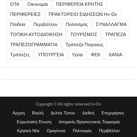
ΟΤΑ
Οικονομία
ΠΕΡΙΦΕΡΕΙΑ ΚΡΗΤΗΣ
ΠΕΡΙΦΕΡΕΙΕΣ
ΠΡΑΚΤΟΡΕΙΟ ΕΙΔΗΣΕΩΝ Ην-Ων
Παιδεία
Περιβάλλον
Πολιτισμός
ΣΥΝΑΛΛΑΓΜΑ
ΤΟΠΙΚΗ ΑΥΤΟΔΙΟΙΚΗΣΗ
ΤΟΥΡΙΣΜΟΣ
ΤΡΑΠΕΖΑ
ΤΡΑΠΕΖΟΓΡΑΜΜΑΤΙΑ
Τράπεζα Πειραιώς
Τράπεζες
ΥΠΟΥΡΓΕΙΑ
Υγεία
ΦΕΚ
ΧΑΝΙΑ
Copyright © All rights reserved In-On
Αρχική
Βουλή
Δελτία Τύπου
Διεθνή
Επιχειρήσεις
Ευρωπαϊκή Ένωση
Ιστορικός Θρησκευτικός Τουρισμός
Κρητικά Νέα
Ομογένεια
Πολιτισμός
Περιβάλλον