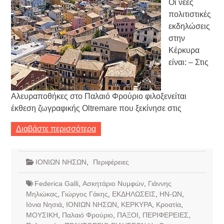
Οι νέες
πολιτιστικές
εκδηλώσεις
στην
Κέρκυρα
είναι: – Στις
Αλευραποθήκες στο Παλαιό Φρούριο φιλοξενείται
έκθεση ζωγραφικής Oltremare που ξεκίνησε στις
Διαβάστε περισσότερα
ΙΟΝΙΩΝ ΝΗΣΩΝ
,
Περιφέρειες
Federica Galli
,
Ασκητάριο Νυμφών
,
Γιάννης
Μηλιώκας
,
Γιώργος Γάκης
,
ΕΚΔΗΛΩΣΕΙΣ
,
ΗΝ-ΩΝ
,
Ιόνια Νησιά
,
ΙΟΝΙΩΝ ΝΗΣΩΝ
,
ΚΕΡΚΥΡΑ
,
Κροατία
,
ΜΟΥΣΙΚΗ
,
Παλαιό Φρούριο
,
ΠΑΞΟΙ
,
ΠΕΡΙΦΕΡΕΙΕΣ
,