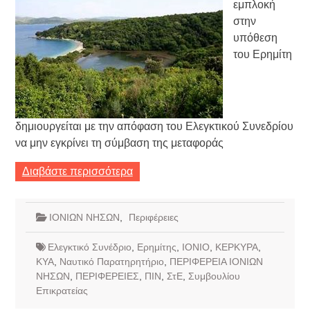
εμπλοκή
στην
υπόθεση
του Ερημίτη
δημιουργείται με την απόφαση του Ελεγκτικού Συνεδρίου
να μην εγκρίνει τη σύμβαση της μεταφοράς
Διαβάστε περισσότερα
ΙΟΝΙΩΝ ΝΗΣΩΝ
,
Περιφέρειες
Ελεγκτικό Συνέδριο
,
Ερημίτης
,
ΙΟΝΙΟ
,
ΚΕΡΚΥΡΑ
,
ΚΥΑ
,
Ναυτικό Παρατηρητήριο
,
ΠΕΡΙΦΕΡΕΙΑ ΙΟΝΙΩΝ
ΝΗΣΩΝ
,
ΠΕΡΙΦΕΡΕΙΕΣ
,
ΠΙΝ
,
ΣτΕ
,
Συμβουλίου
Επικρατείας