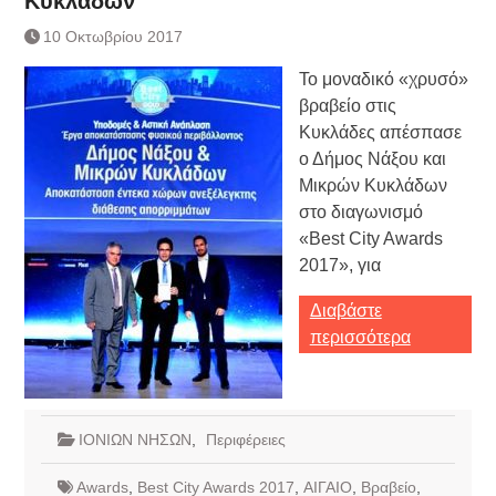
Κυκλάδων
Τράπεζας- ΕΚΤ
Κατάργηση βιβλιαρίων Υγείας
10 Οκτωβρίου 2017
Ημερήσιο Δελτίο Τιμών
Το μοναδικό «χρυσό»
Συναλλάγματος &
Τραπεζογραμματίων 7-3-2019
βραβείο στις
Ημερήσιο Δελτίο Τιμών
Κυκλάδες απέσπασε
Συναλλάγματος &
ο Δήμος Νάξου και
Τραπεζογραμματίων 4-3-2019
Μικρών Κυκλάδων
Κάθοδος αγροτών
στο διαγωνισμό
Δικαιοσύνη
«Best City Awards
2017», για
Διαβάστε
περισσότερα
ΙΟΝΙΩΝ ΝΗΣΩΝ
,
Περιφέρειες
Awards
,
Best City Awards 2017
,
ΑΙΓΑΙΟ
,
Βραβείο
,