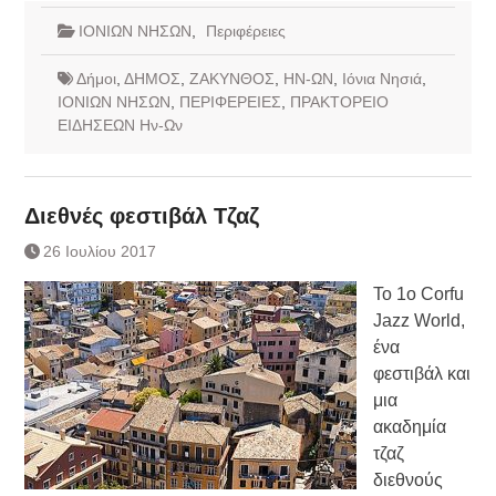
ΙΟΝΙΩΝ ΝΗΣΩΝ
,
Περιφέρειες
Δήμοι
,
ΔΗΜΟΣ
,
ΖΑΚΥΝΘΟΣ
,
ΗΝ-ΩΝ
,
Ιόνια Νησιά
,
ΙΟΝΙΩΝ ΝΗΣΩΝ
,
ΠΕΡΙΦΕΡΕΙΕΣ
,
ΠΡΑΚΤΟΡΕΙΟ
ΕΙΔΗΣΕΩΝ Ην-Ων
Διεθνές φεστιβάλ Τζαζ
26 Ιουλίου 2017
Το 1o Corfu
Jazz World,
ένα
φεστιβάλ και
μια
ακαδημία
τζαζ
διεθνούς