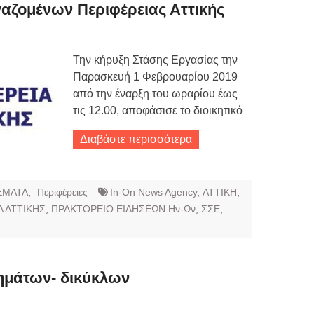
αζομένων Περιφέρειας Αττικής
ων 7-3-2019
Τιμών
Την κήρυξη Στάσης Εργασίας την
ων 4-3-2019
Παρασκευή 1 Φεβρουαρίου 2019
ν
από την έναρξη του ωραρίου έως
τις 12.00, αποφάσισε το διοικητικό
Διαβάστε περισσότερα
ΕΜΑΤΑ
,
Περιφέρειες
In-On News Agency
,
ΑΤΤΙΚΗ
,
Α ΑΤΤΙΚΗΣ
,
ΠΡΑΚΤΟΡΕΙΟ ΕΙΔΗΣΕΩΝ Ην-Ων
,
ΣΣΕ
,
χημάτων- δικύκλων