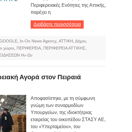
Περιφερειακές Ενότητες της Αττικής,
παρέχει η
Διαβάστε περισσότερα
GOOGLE
,
In-On News Agency
,
ΑΤΤΙΚΗ
,
Δήμοι
,
ι χώροι
,
ΠΕΡΙΦΕΡΕΙΑ
,
ΠΕΡΙΦΕΡΕΙΑ ΑΤΤΙΚΗΣ
,
ΕΙΔΗΣΕΩΝ Ην-Ων
ρειακή Αγορά στον Πειραιά
Αποφασίστηκε, με τη σύμφωνη
γνώμη των συναρμοδίων
Υπουργείων, της ιδιοκτήτριας
εταιρείας του οικοπέδου ΣΤΑΣΥ ΑΕ,
του «Υπερταμείου», του