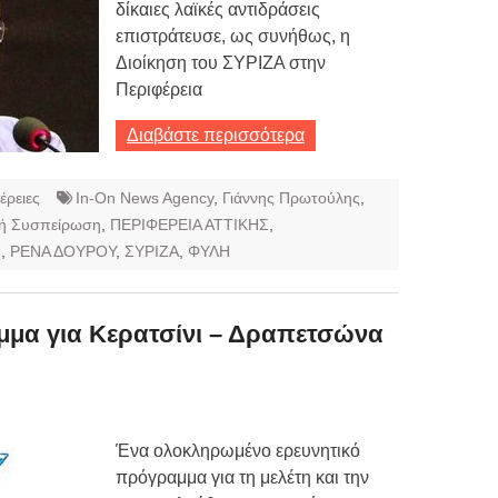
δίκαιες λαϊκές αντιδράσεις
επιστράτευσε, ως συνήθως, η
Διοίκηση του ΣΥΡΙΖΑ στην
Περιφέρεια
Διαβάστε περισσότερα
έρειες
In-On News Agency
,
Γιάννης Πρωτούλης
,
κή Συσπείρωση
,
ΠΕΡΙΦΕΡΕΙΑ ΑΤΤΙΚΗΣ
,
Σ
,
ΡΕΝΑ ΔΟΥΡΟΥ
,
ΣΥΡΙΖΑ
,
ΦΥΛΗ
μμα για Κερατσίνι – Δραπετσώνα
Ένα ολοκληρωμένο ερευνητικό
πρόγραμμα για τη μελέτη και την