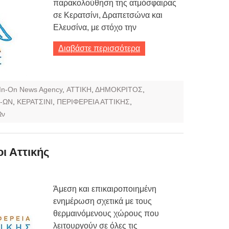
παρακολούθηση της ατμόσφαιρας
σε Κερατσίνι, Δραπετσώνα και
Ελευσίνα, με στόχο την
Διαβάστε περισσότερα
In-On News Agency
,
ΑΤΤΙΚΗ
,
ΔΗΜΟΚΡΙΤΟΣ
,
-ΩΝ
,
ΚΕΡΑΤΣΙΝΙ
,
ΠΕΡΙΦΕΡΕΙΑ ΑΤΤΙΚΗΣ
,
Ων
ι Αττικής
Άμεση και επικαιροποιημένη
ενημέρωση σχετικά με τους
θερμαινόμενους χώρους που
λειτουργούν σε όλες τις